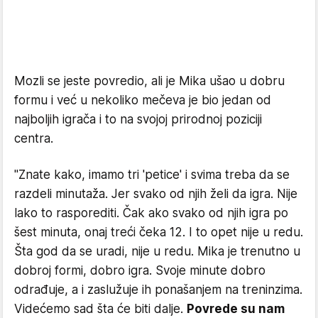
Mozli se jeste povredio, ali je Mika ušao u dobru
formu i već u nekoliko mečeva je bio jedan od
najboljih igrača i to na svojoj prirodnoj poziciji
centra.
"Znate kako, imamo tri 'petice' i svima treba da se
razdeli minutaža. Jer svako od njih želi da igra. Nije
lako to rasporediti. Čak ako svako od njih igra po
šest minuta, onaj treći čeka 12. I to opet nije u redu.
Šta god da se uradi, nije u redu. Mika je trenutno u
dobroj formi, dobro igra. Svoje minute dobro
odrađuje, a i zaslužuje ih ponašanjem na treninzima.
Videćemo sad šta će biti dalje.
Povrede su nam