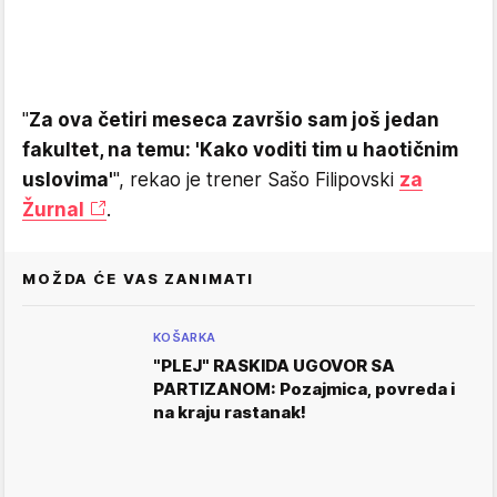
"
Za ova četiri meseca završio sam još jedan
fakultet, na temu: 'Kako voditi tim u haotičnim
uslovima'
", rekao je trener Sašo Filipovski
za
Žurnal
.
MOŽDA ĆE VAS ZANIMATI
KOŠARKA
"PLEJ" RASKIDA UGOVOR SA
PARTIZANOM: Pozajmica, povreda i
na kraju rastanak!