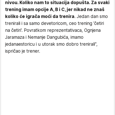
nivou. Koliko nam to situacija dopušta. Za svaki
trening imam opcije A, B i C, jer nikad ne znaš
koliko će igrača moći da trenira
. Jedan dan smo
trenirali i sa samo devetoricom, ceo trening 'četiri
na četiri'. Povratkom reprezentativaca, Ognjena
Jaramaza i Nemanje Dangubića, imamo
jedanaestoricu i u utorak smo dobro trenirali",
ispričao je trener.