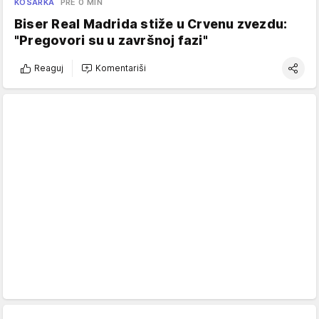
KOŠARKA
PRE 0 MIN
Biser Real Madrida stiže u Crvenu zvezdu:
"Pregovori su u završnoj fazi"
Reaguj
Komentariši