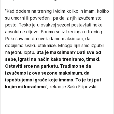
"Kad dođem na trening i vidim koliko ih imam, koliko
su umorni ili povređeni, pa da iz njih izvučem sto
posto. Teško je u ovakvoj sezoni postavljati neke
apsolutne ciljeve. Borimo se iz treninga u trening.
Pokušavamo da uvek damo maksimum, da
dobijemo svaku utakmice. Mnogo njih smo izgubili
na jednu loptu.
Šta je maksimum? Dati sve od
sebe, igrati na način kako treniramo, timski.
Ostaviti srce na parketu. Trudimo se da
izvučemo iz ove sezone maksimum, da
ispoštujemo igrače koje imamo. To je taj put
kojim mi koračamo
", rekao je Sašo Filipovski.