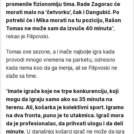
promenile fizionomiju tima. Rade Zagorac će
morati malo na 'četvorku', čak i Dangubić. Po
potrebi će i Mika morati na tu poziciju, Rašon
Tomas ne može sam da izvuče 40 minuta
",
rekao je Filipovski.
Tomas ove sezone, a i inače najbolje igra kada
provodi mnogo vremena na parketu, odnosno
kada nema koo da ga menja, ali se Filipvoski ne
slaže sa time.
"
Imate igrače koje ne trpe konkurenciju, koji
mogu da igraju samo ako su 35 minuta na
terenu. Ali, košarka je kolektivni sport. Igramo
na dva fronta, puno je to utakmica. Igrač mora
da je profesionalac, da prihvati ulogu i da deli
minute
. U današnjoj košarci igrač ne može da igra