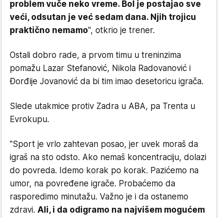
problem vuče neko vreme. Bol je postajao sve
veći, odsutan je već sedam dana. Njih trojicu
praktično nemamo
", otkrio je trener.
Ostali dobro rade, a prvom timu u treninzima
pomažu Lazar Stefanović, Nikola Radovanović i
Đorđije Jovanović da bi tim imao desetoricu igrača.
Slede utakmice protiv Zadra u ABA, pa Trenta u
Evrokupu.
"Sport je vrlo zahtevan posao, jer uvek moraš da
igraš na sto odsto. Ako nemaš koncentraciju, dolazi
do povreda. Idemo korak po korak. Pazićemo na
umor, na povređene igrače. Probaćemo da
rasporedimo minutažu. Važno je i da ostanemo
zdravi.
Ali, i da odigramo na najvišem mogućem