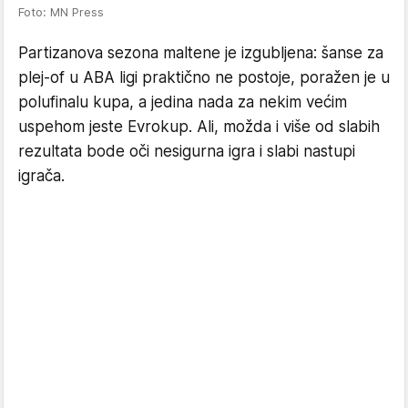
Foto: MN Press
Partizanova sezona maltene je izgubljena: šanse za
plej-of u ABA ligi praktično ne postoje, poražen je u
polufinalu kupa, a jedina nada za nekim većim
uspehom jeste Evrokup. Ali, možda i više od slabih
rezultata bode oči nesigurna igra i slabi nastupi
igrača.