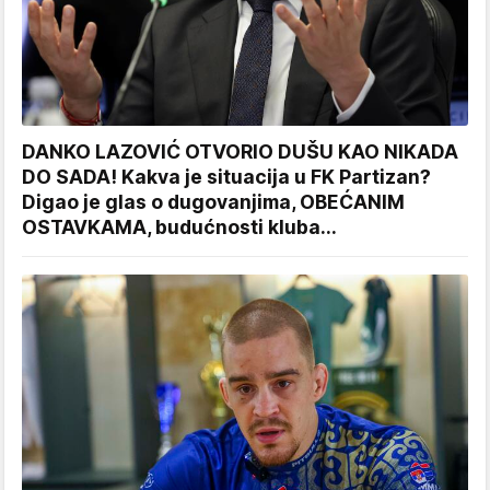
DANKO LAZOVIĆ OTVORIO DUŠU KAO NIKADA
DO SADA! Kakva je situacija u FK Partizan?
Digao je glas o dugovanjima, OBEĆANIM
OSTAVKAMA, budućnosti kluba...