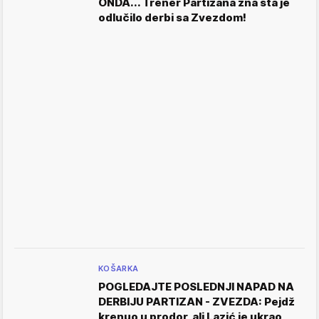
ONDA... Trener Partizana zna šta je
odlučilo derbi sa Zvezdom!
KOŠARKA
POGLEDAJTE POSLEDNJI NAPAD NA
DERBIJU PARTIZAN - ZVEZDA: Pejdž
krenuo u prodor, ali Lazić je ukrao