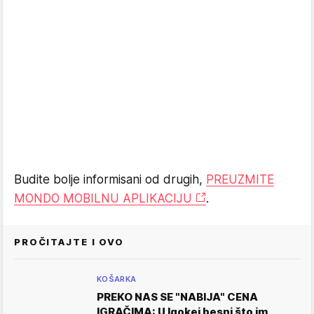
Budite bolje informisani od drugih,
PREUZMITE
MONDO MOBILNU APLIKACIJU
.
PROČITAJTE I OVO
KOŠARKA
PREKO NAS SE "NABIJA" CENA
IGRAČIMA: U Igokei besni što im