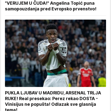
"VERUJEM U ČUDA!" Angelina Topić puna
samopouzdanja pred Evropsko prvenstvo!
PUKLA LJUBAV U MADRIDU, ARSENAL TRLJA
RUKE! Real presekao: Perez rekao DOSTA -
Vinisijus ne popušta! Odlazak sve glasnija
tema!