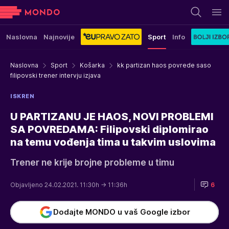
Naslovna
Najnovije
Sport
Info
Naslovna
Sport
Košarka
kk partizan haos povrede saso
filipovski trener intervju izjava
ISKREN
U PARTIZANU JE HAOS, NOVI PROBLEMI
SA POVREDAMA: Filipovski diplomirao
na temu vođenja tima u takvim uslovima
Trener ne krije brojne probleme u timu
Objavljeno 24.02.2021. 11:30h
→ 11:36h
6
Dodajte MONDO u vaš Google izbor