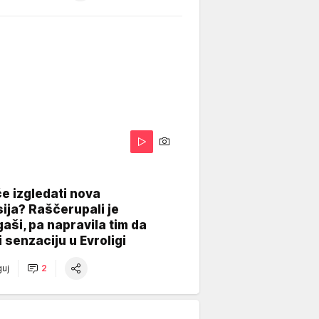
A
e izgledati nova
ija? Raščerupali je
gaši, pa napravila tim da
 senzaciju u Evroligi
uj
2