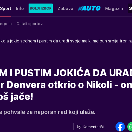
Sport
Info
Zabava
Magazin
erpolo
Ostali sportovi
ikola jokic sednem i pustim da uradi svoje majkl meloun srbija trenin
 I PUSTIM JOKIĆA DA URA
 Denvera otkrio o Nikoli - o
još jače!
e pohvale za naporan rad koji ulaže.
Komentariši