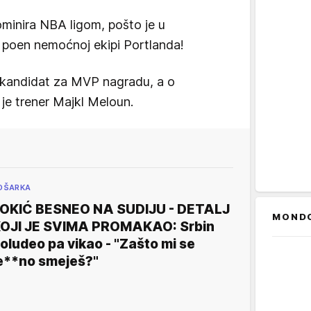
ominira NBA ligom, pošto je u
poen nemoćnoj ekipi Portlanda!
 kandidat za MVP nagradu, a o
je trener Majkl Meloun.
OŠARKA
OKIĆ BESNEO NA SUDIJU - DETALJ
MOND
OJI JE SVIMA PROMAKAO: Srbin
oludeo pa vikao - "Zašto mi se
e**no smeješ?"