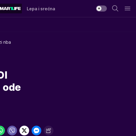
Lepa i srećna
zi nba
DI
n ode