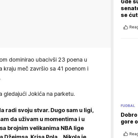
Gde su
senato
se ćut
Reag
dom dominirao ubacivši 23 poena u
a kraju meč završio sa 41 poenom i
.
a gledajući Jokića na parketu.
FUDBAL
 radi svoju stvar. Dugo sam u ligi,
Dobro
 sam da uživam u momentima i u
gore 
 sa brojnim velikanima NBA lige
Reag
 Džejmsa, Krisa Pola... Nikola je