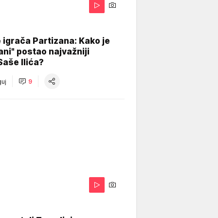
igrača Partizana: Kako je
ani" postao najvažniji
Saše Ilića?
uj
9