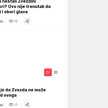
 nestali Zvezdini
ri? Ovo nije trenutak da
i i obori glava
uj
19
 je da Zvezda ne može
od ovoga
uj
17