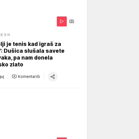
RE 3 H
lji je tenis kad igraš za
": Dušica slušala savete
vaka, pa nam donela
sko zlato
uj
Komentariši