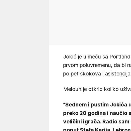
Jokić je u meču sa Portlan
prvom poluvremenu, da bi n
po pet skokova i asistencija
Meloun je otkrio koliko uživ
"Sednem i pustim Jokića da
preko 20 godina i naučio
veličini igrača. Radio sam
poput Stefa Karija, Lebrona