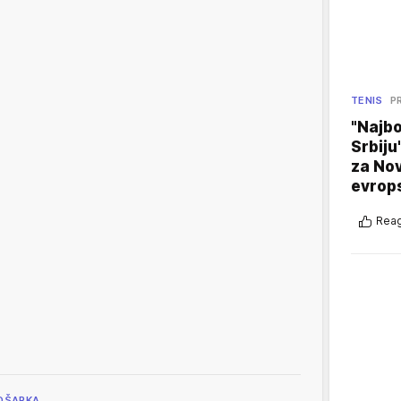
TENIS
P
"Najbo
Srbiju
za No
evrop
Reag
OŠARKA