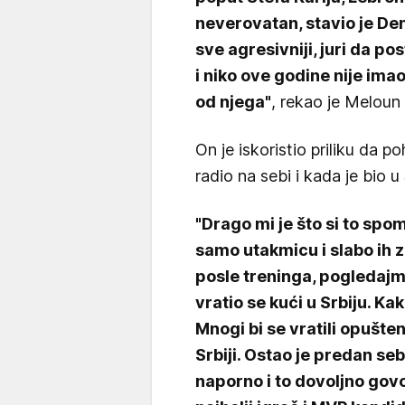
neverovatan, stavio je De
sve agresivniji, juri da p
i niko ove godine nije ima
od njega"
, rekao je Meloun
On je iskoristio priliku da po
radio na sebi i kada je bio u S
"Drago mi je što si to spo
samo utakmicu i slabo ih 
posle treninga, pogledajmo
vratio se kući u Srbiju. 
Mnogi bi se vratili opušten
Srbiji. Ostao je predan seb
naporno i to dovoljno govo