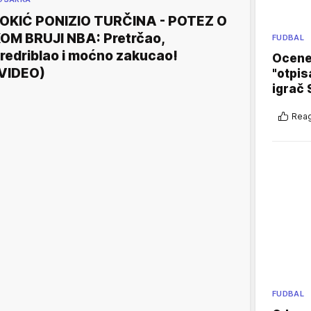
OKIĆ PONIZIO TURČINA - POTEZ O
OM BRUJI NBA: Pretrčao,
FUDBAL
redriblao i moćno zakucao!
Ocene 
VIDEO)
"otpis
igrač 
Reag
FUDBAL