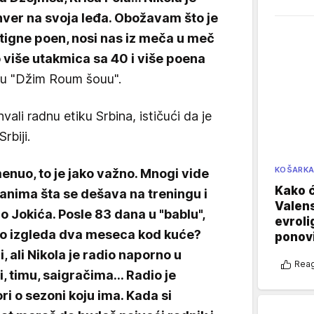
nver na svoja leđa. Obožavam što je
ostigne poen, nosi nas iz meča u meč
o više utakmica sa 40 i više poena
 u "Džim Roum šouu".
hvali radnu etiku Srbina, ističući da je
rbiji.
KOŠARK
menuo, to je jako važno. Mnogi vide
Kako ć
zanima šta se dešava na treningu i
Valens
 Jokića. Posle 83 dana u "bablu",
evroli
Kako izgleda dva meseca kod kuće?
ponovi
i, ali Nikola je radio naporno u
Reag
i, timu, saigračima... Radio je
ri o sezoni koju ima. Kada si