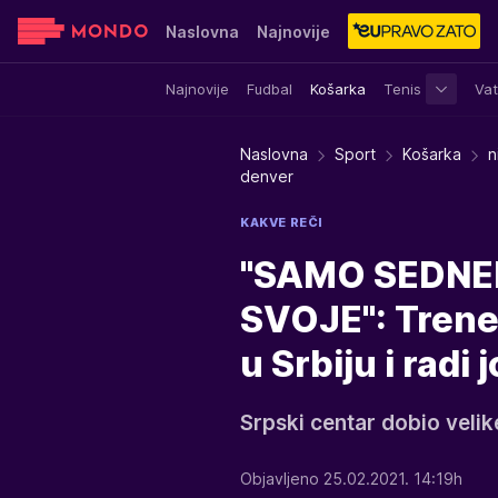
Naslovna
Najnovije
Najnovije
Fudbal
Košarka
Tenis
Vat
Sensa
Stvar ukusa
Yumama
Naslovna
Sport
Košarka
n
denver
KAKVE REČI
"SAMO SEDNEM
SVOJE": Trener
u Srbiju i radi 
Srpski centar dobio velik
Objavljeno 25.02.2021. 14:19h