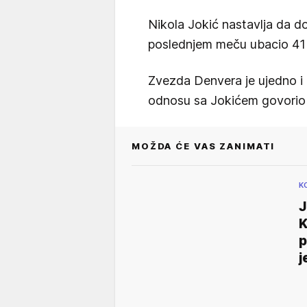
Nikola Jokić nastavlja da d
poslednjem meču ubacio 41 
Zvezda Denvera je ujedno i
odnosu sa Jokićem govorio 
MOŽDA ĆE VAS ZANIMATI
K
J
K
p
j