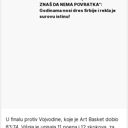
ZNAŠ DA NEMA POVRATKA":
Godinama nosi dres Srbije i rekla je
surovu istinu!
U finalu protiv Vojvodine, koje je Art Basket dobio
83:74, Višnja je upisala 11 poena i 12 skokova, za