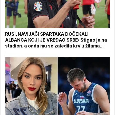
RUSI, NAVIJAČI SPARTAKA DOČEKALI
ALBANCA KOJI JE VREĐAO SRBE: Stigao je na
stadion, a onda mu se zaledila krv u žilama...