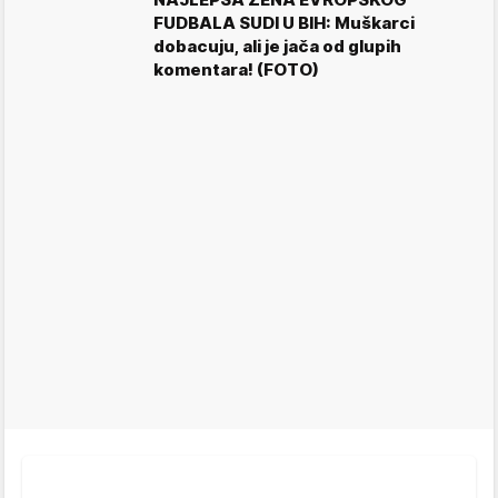
FUDBALA SUDI U BIH: Muškarci
dobacuju, ali je jača od glupih
komentara! (FOTO)