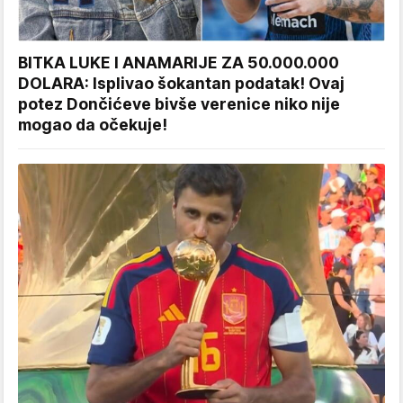
BITKA LUKE I ANAMARIJE ZA 50.000.000
DOLARA: Isplivao šokantan podatak! Ovaj
potez Dončićeve bivše verenice niko nije
mogao da očekuje!