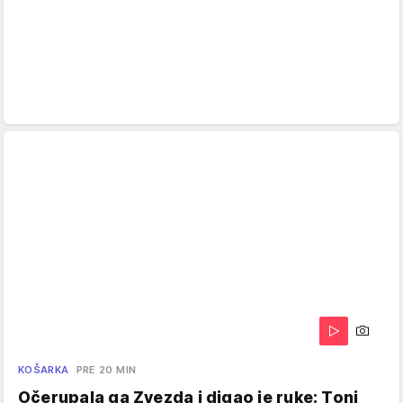
KOŠARKA
PRE 20 MIN
Očerupala ga Zvezda i digao je ruke: Toni