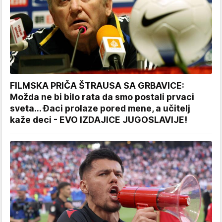
FILMSKA PRIČA ŠTRAUSA SA GRBAVICE:
Možda ne bi bilo rata da smo postali prvaci
sveta... Đaci prolaze pored mene, a učitelj
kaže deci - EVO IZDAJICE JUGOSLAVIJE!