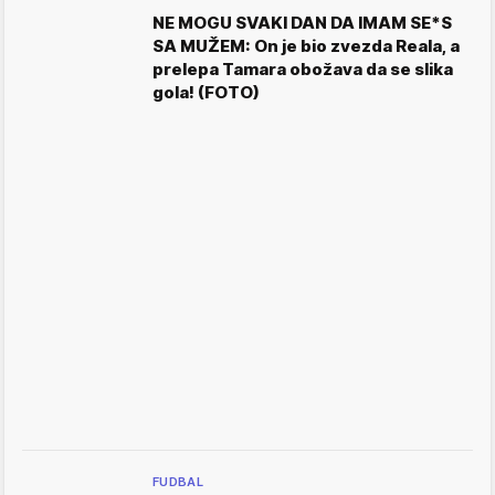
NE MOGU SVAKI DAN DA IMAM SE*S
SA MUŽEM: On je bio zvezda Reala, a
prelepa Tamara obožava da se slika
gola! (FOTO)
FUDBAL