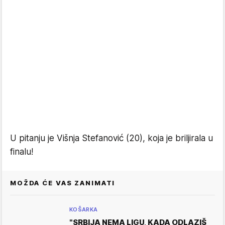
U pitanju je Višnja Stefanović (20), koja je briljirala u
finalu!
MOŽDA ĆE VAS ZANIMATI
KOŠARKA
"SRBIJA NEMA LIGU, KADA ODLAZIŠ