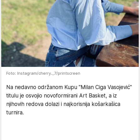
Foto: Instagram/cherry._7/printscreen
Na nedavno održanom Kupu "Milan Ciga Vasojević"
titulu je osvojio novoformirani Art Basket, a iz
njihovih redova dolazi i najkorisnija košarkašica
turnira.