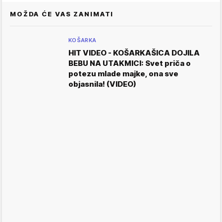
MOŽDA ĆE VAS ZANIMATI
KOŠARKA
HIT VIDEO - KOŠARKAŠICA DOJILA
BEBU NA UTAKMICI: Svet priča o
potezu mlade majke, ona sve
objasnila! (VIDEO)