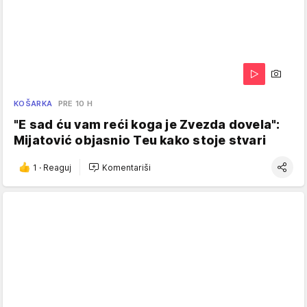
KOŠARKA
PRE 10 H
"E sad ću vam reći koga je Zvezda dovela":
Mijatović objasnio Teu kako stoje stvari
1
·
Reaguj
Komentariši