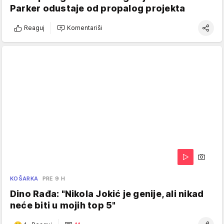
Parker odustaje od propalog projekta
Reaguj
Komentariši
KOŠARKA
PRE 9 H
Dino Rađa: "Nikola Jokić je genije, ali nikad
neće biti u mojih top 5"