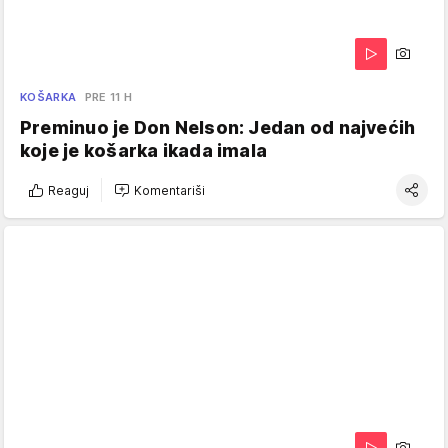
KOŠARKA
PRE 11 H
Preminuo je Don Nelson: Jedan od najvećih
koje je košarka ikada imala
Reaguj
Komentariši