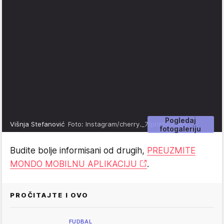
Pogledaj
Višnja Stefanović
Foto: Instagram/cherry._7/printscreen
fotogaleriju
Budite bolje informisani od drugih,
PREUZMITE
MONDO MOBILNU APLIKACIJU
.
PROČITAJTE I OVO
FUDBAL