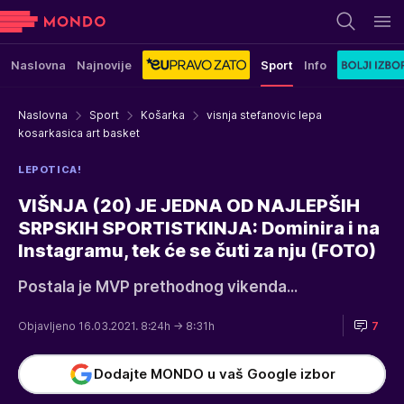
Naslovna
Najnovije
Sport
Info
Naslovna
Sport
Košarka
visnja stefanovic lepa
kosarkasica art basket
LEPOTICA!
VIŠNJA (20) JE JEDNA OD NAJLEPŠIH
SRPSKIH SPORTISTKINJA: Dominira i na
Instagramu, tek će se čuti za nju (FOTO)
Postala je MVP prethodnog vikenda...
Objavljeno 16.03.2021. 8:24h
→ 8:31h
7
Dodajte MONDO u vaš Google izbor