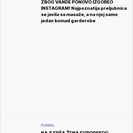
ZBOG VANDE PONOVO IZGOREO
INSTAGRAM! Najpoznatija preljubnica
se javila sa masaže, a na njoj samo
jedan komad garderobe
FUDBAL
NAJLEPŠA ŽENA EVROPSKOG