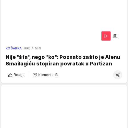
KOŠARKA
PRE 4 MIN
Nije "šta", nego "ko": Poznato zašto je Alenu
Smailagiću stopiran povratak u Partizan
Reaguj
Komentariši