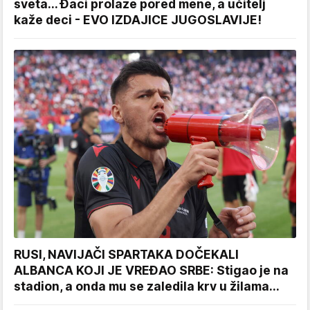
sveta... Đaci prolaze pored mene, a učitelj
kaže deci - EVO IZDAJICE JUGOSLAVIJE!
RUSI, NAVIJAČI SPARTAKA DOČEKALI
ALBANCA KOJI JE VREĐAO SRBE: Stigao je na
stadion, a onda mu se zaledila krv u žilama...