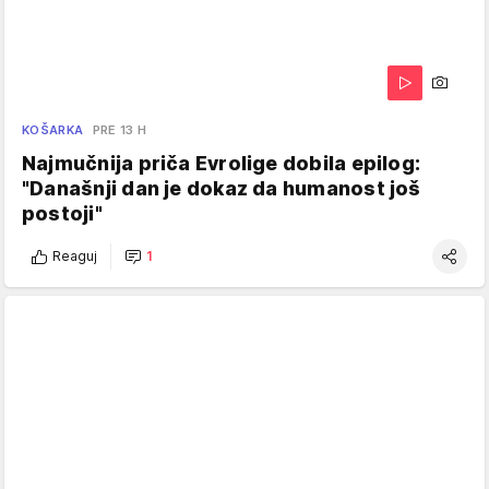
KOŠARKA
PRE 13 H
Najmučnija priča Evrolige dobila epilog:
"Današnji dan je dokaz da humanost još
postoji"
Reaguj
1