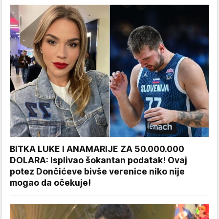
BITKA LUKE I ANAMARIJE ZA 50.000.000
DOLARA: Isplivao šokantan podatak! Ovaj
potez Dončićeve bivše verenice niko nije
mogao da očekuje!