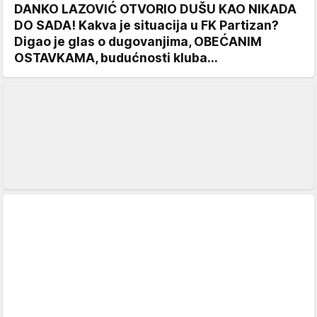
DANKO LAZOVIĆ OTVORIO DUŠU KAO NIKADA
DO SADA! Kakva je situacija u FK Partizan?
Digao je glas o dugovanjima, OBEĆANIM
OSTAVKAMA, budućnosti kluba...