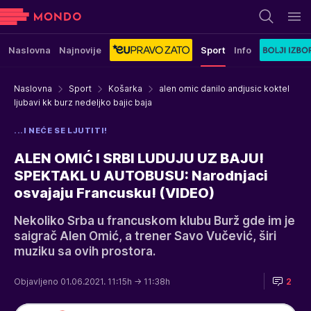
Naslovna
Najnovije
Sport
Info
Naslovna
Sport
Košarka
alen omic danilo andjusic koktel
ljubavi kk burz nedeljko bajic baja
...I NEĆE SE LJUTITI!
ALEN OMIĆ I SRBI LUDUJU UZ BAJU!
SPEKTAKL U AUTOBUSU: Narodnjaci
osvajaju Francusku! (VIDEO)
Nekoliko Srba u francuskom klubu Burž gde im je
saigrač Alen Omić, a trener Savo Vučević, širi
muziku sa ovih prostora.
Objavljeno 01.06.2021. 11:15h
→ 11:38h
2