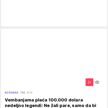
KOŠARKA
PRE 21 H
Vembanjama plaća 100.000 dolara
nedeljno legendi: Ne žali pare, samo da bi