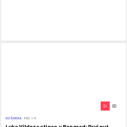
KOŠARKA
PRE 1 H
Luka Vildoza stigao u Beograd: Prvi put