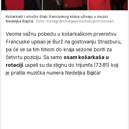
Košarkaši i stručni štab francuskog kluba uživaju u muzici
Nedeljka Bajića.
Foto: Instagram/negujmosrbski/printscreen
Veoma važnu pobedu u košarkaškom prvenstvu
Francuske upisao je Burž na gostovanju Strazburu,
pa će se sa tim timom do kraja sezone boriti za
četvrtu poziciju. Sa samo
osam košarkaša u
rotaciji
uspeli su da stignu do trijumfa (73:81) koji
je pratila muzička numera Nedeljka Bajića!