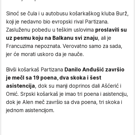
Sinoć se čula i u autobusu košarkaškog kluba Burž,
koji je nedavno bio evropski rival Partizana.
Zasluženu pobedu u teškim uslovima
proslavili su
uz pesmu koju na Balkanu svi znaju
, ali je
Francuzima nepoznata. Verovatno samo za sada,
jer će morati uskoro da je nauče.
Bivši košarkaš Partizana
Danilo Anđušić završio
je mečl sa 19 poena, dva skoka i šest
asistencija
, dok su manji doprinos dali Ašćerić i
Omić. Srpski košarkaš je imao tri poena i asistenciju,
dok je Alen meč završio sa dva poena, tri skoka i
jednom asistencijom.