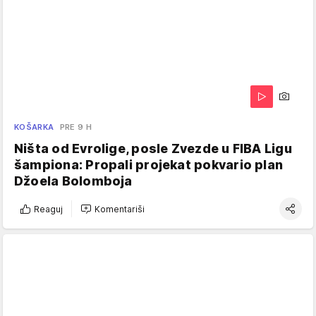
KOŠARKA
PRE 9 H
Ništa od Evrolige, posle Zvezde u FIBA Ligu
šampiona: Propali projekat pokvario plan
Džoela Bolomboja
Reaguj
Komentariši