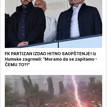
FK PARTIZAN IZDAO HITNO SAOPŠTENJE! Iz
Humske zagrmeli: "Moramo da se zapitamo -
ČEMU TO?!"