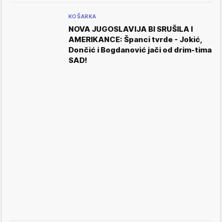
KOŠARKA
NOVA JUGOSLAVIJA BI SRUŠILA I
AMERIKANCE: Španci tvrde - Jokić,
Dončić i Bogdanović jači od drim-tima
SAD!