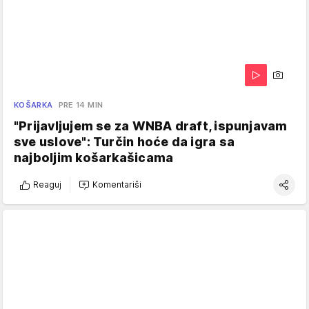
KOŠARKA
PRE 14 MIN
"Prijavljujem se za WNBA draft, ispunjavam
sve uslove": Turčin hoće da igra sa
najboljim košarkašicama
Reaguj
Komentariši