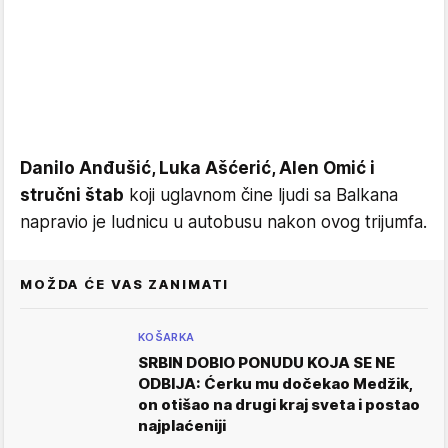
Danilo Anđušić, Luka Ašćerić, Alen Omić i
stručni štab
koji uglavnom čine ljudi sa Balkana
napravio je ludnicu u autobusu nakon ovog trijumfa.
MOŽDA ĆE VAS ZANIMATI
KOŠARKA
SRBIN DOBIO PONUDU KOJA SE NE
ODBIJA: Ćerku mu dočekao Medžik,
on otišao na drugi kraj sveta i postao
najplaćeniji