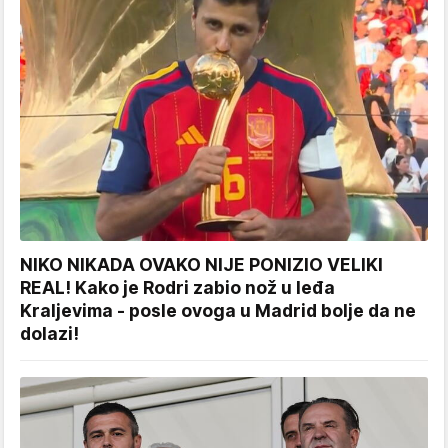
NIKO NIKADA OVAKO NIJE PONIZIO VELIKI
REAL! Kako je Rodri zabio nož u leđa
Kraljevima - posle ovoga u Madrid bolje da ne
dolazi!