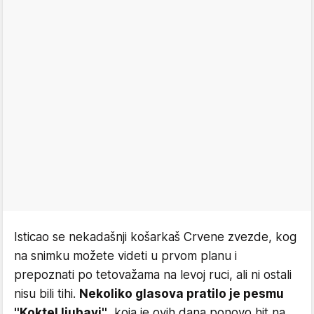
Isticao se nekadašnji košarkaš Crvene zvezde, kog
na snimku možete videti u prvom planu i
prepoznati po tetovažama na levoj ruci, ali ni ostali
nisu bili tihi.
Nekoliko glasova pratilo je pesmu
''Koktel ljubavi''
, koja je ovih dana ponovo hit na