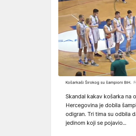
Košarkaši Širokog su šampioni BiH.
F
Skandal kakav košarka na o
Hercegovina je dobila šampio
odigran. Tri tima su odbila 
jedinom koji se pojavio...