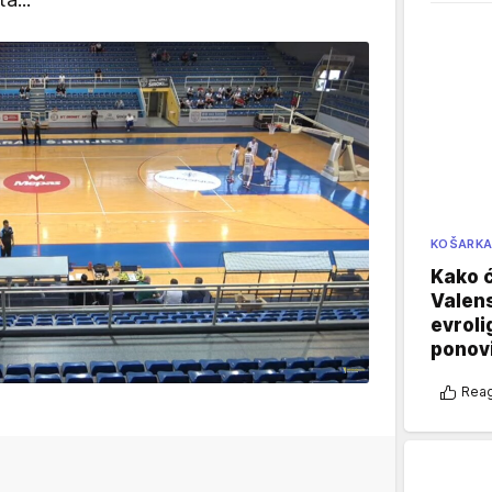
KOŠARK
Kako ć
Valens
evroli
ponovi
Reag