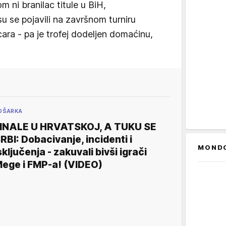
om ni branilac titule u BiH,
u se pojavili na završnom turniru
ara - pa je trofej dodeljen domaćinu,
OŠARKA
INALE U HRVATSKOJ, A TUKU SE
RBI: Dobacivanje, incidenti i
MOND
sključenja - zakuvali bivši igrači
ege i FMP-a! (VIDEO)