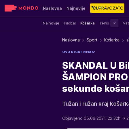
Naslovna
Najnovije
Najnovije
Fudbal
Košarka
Tenis
Vat
Sensa
Stvar ukusa
Yumama
Naslovna
Sport
Košarka
s
OVO NIGDE NEMA!
SKANDAL U Bi
ŠAMPION PROG
sekunde košar
Tužan i ružan kraj košark
Objavljeno 05.06.2021. 22:32h
→ 2