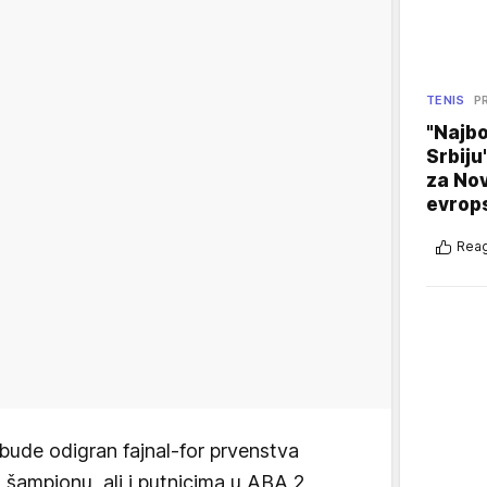
TENIS
P
"Najbo
Srbiju
za No
evrop
Reag
bude odigran fajnal-for prvenstva
 šampionu, ali i putnicima u ABA 2