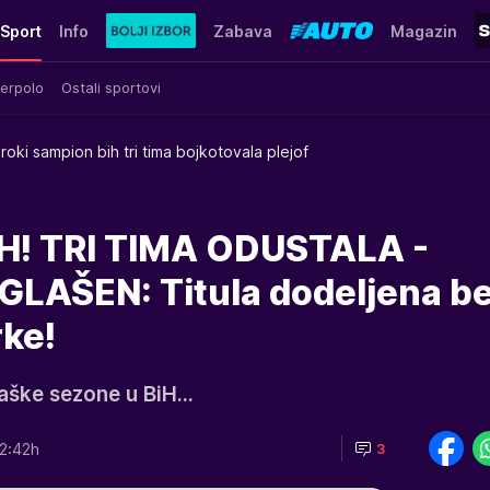
Sport
Info
Zabava
Magazin
erpolo
Ostali sportovi
iroki sampion bih tri tima bojkotovala plejof
H! TRI TIMA ODUSTALA -
LAŠEN: Titula dodeljena b
ke!
aške sezone u BiH...
2:42h
3