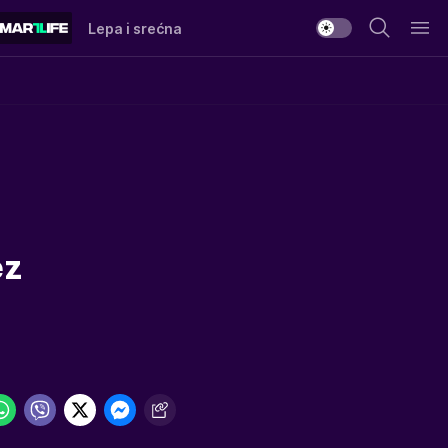
Lepa i srećna
ez