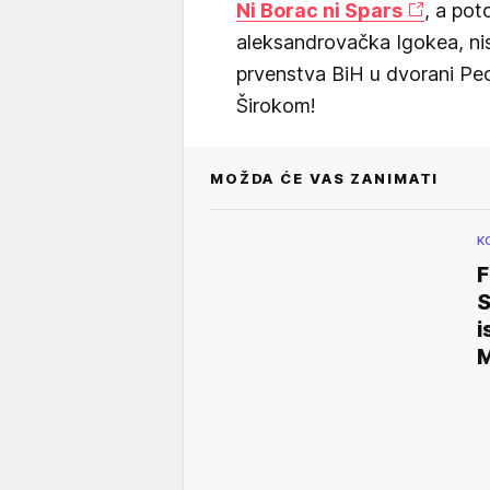
Ni Borac ni Spars
, a pot
aleksandrovačka Igokea, nis
prvenstva BiH u dvorani Pec
Širokom!
MOŽDA ĆE VAS ZANIMATI
K
F
S
i
M