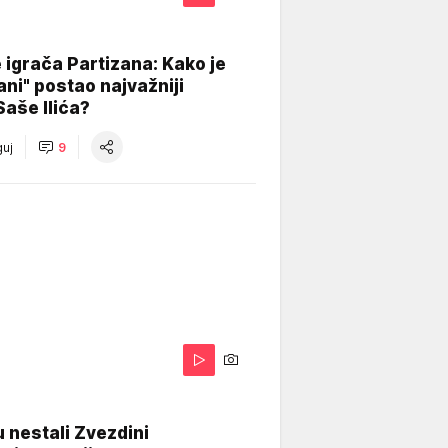
igrača Partizana: Kako je
ani" postao najvažniji
Saše Ilića?
uj
9
 nestali Zvezdini