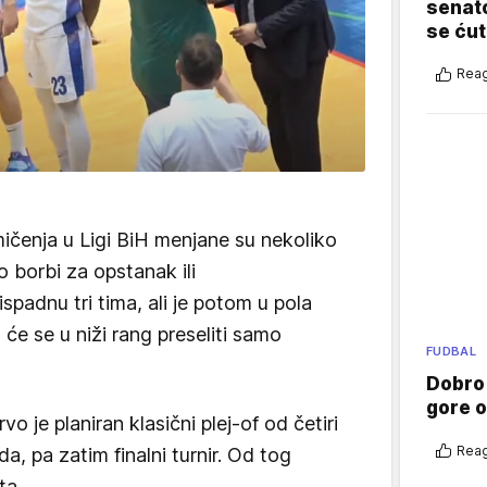
senato
se ćut
Reag
ičenja u Ligi BiH menjane su nekoliko
 o borbi za opstanak ili
e ispadnu tri tima, ali je potom u pola
e se u niži rang preseliti samo
FUDBAL
Dobro
gore 
vo je planiran klasični plej-of od četiri
Reag
a, pa zatim finalni turnir. Od tog
a...