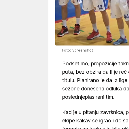
Foto: Screenshot
Podsetimo, propozicije takm
puta, bez obzira da li je reč
titulu. Planirano je da iz lig
sezone donesena odluka da ć
poslednjeplasirani tim.
Kad je u pitanju završnica, pr
ekipe kakav se igrao i do sad
formata na kraju nije bilo ništ