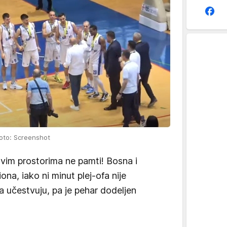
oto: Screenshot
vim prostorima ne pamti! Bosna i
na, iako ni minut plej-ofa nije
da učestvuju, pa je pehar dodeljen