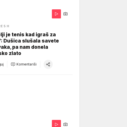
RE 5 H
lji je tenis kad igraš za
": Dušica slušala savete
vaka, pa nam donela
sko zlato
uj
Komentariši