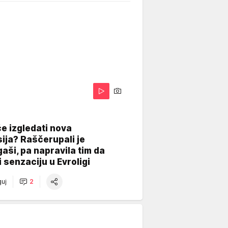
A
e izgledati nova
ija? Raščerupali je
gaši, pa napravila tim da
 senzaciju u Evroligi
uj
2