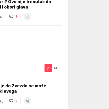
ri? Ovo nije trenutak da
i i obori glava
uj
19
 je da Zvezda ne može
od ovoga
uj
17