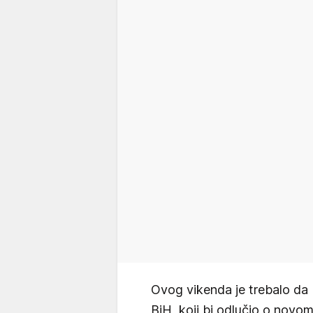
Ovog vikenda je trebalo da 
BiH, koji bi odlučio o novom