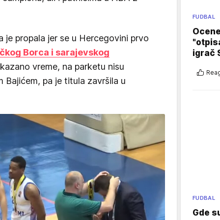
FUDBAL
Ocene 
 je propala jer se u Hercegovini prvo
"otpis
lučkog Borca i sarajevskog
igrač 
akazano vreme, na parketu nisu
Reag
m Bajićem, pa je titula završila u
FUDBAL
Gde su