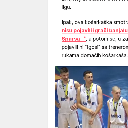
ligu.
Ipak, ova košarkaška smotra
nisu pojavili igrači banja
Sparsa
, a potom se, u z
pojavili ni "Igosi" sa trenero
rukama domaćih košarkaša.