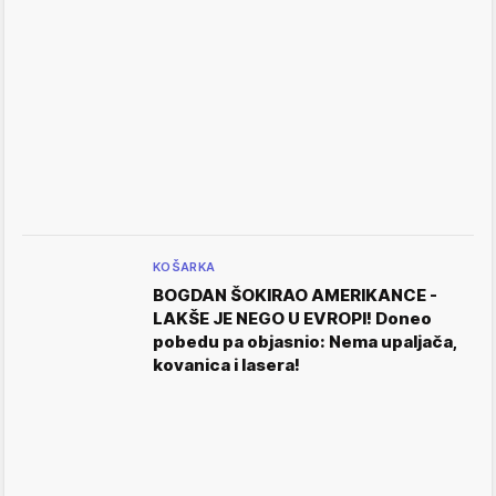
KOŠARKA
BOGDAN ŠOKIRAO AMERIKANCE -
LAKŠE JE NEGO U EVROPI! Doneo
pobedu pa objasnio: Nema upaljača,
kovanica i lasera!