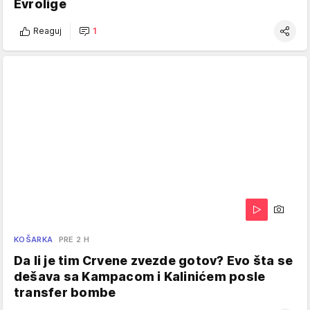
Evrolige
Reaguj
1
KOŠARKA
PRE 2 H
Da li je tim Crvene zvezde gotov? Evo šta se
dešava sa Kampacom i Kalinićem posle
transfer bombe