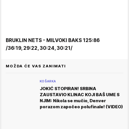
BRUKLIN NETS - MILVOKI BAKS 125:86
/36:19, 29:22, 30:24, 30:21/
MOŽDA ĆE VAS ZANIMATI
KOŠARKA
JOKIĆ STOPIRAN! SRBINA
ZAUSTAVIO KLINAC KOJI BAŠ UME S
NJIM: Nikola se mučio, Denver
porazom započeo polufinale! (VIDEO)