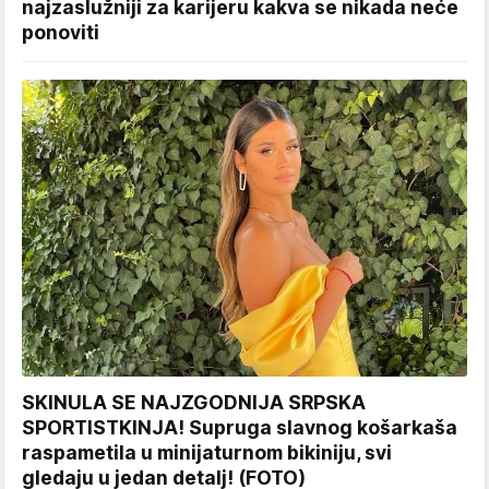
najzaslužniji za karijeru kakva se nikada neće
ponoviti
SKINULA SE NAJZGODNIJA SRPSKA
SPORTISTKINJA! Supruga slavnog košarkaša
raspametila u minijaturnom bikiniju, svi
gledaju u jedan detalj! (FOTO)