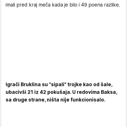
imali pred kraj meča kada je bilo i 49 poena razlike.
Igrači Bruklina su "sipali" trojke kao od šale,
ubacivši 21 iz 42 pokušaja. U redovima Baksa,
sa druge strane, ništa nije funkcionisalo.