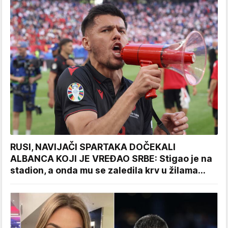
RUSI, NAVIJAČI SPARTAKA DOČEKALI
ALBANCA KOJI JE VREĐAO SRBE: Stigao je na
stadion, a onda mu se zaledila krv u žilama...