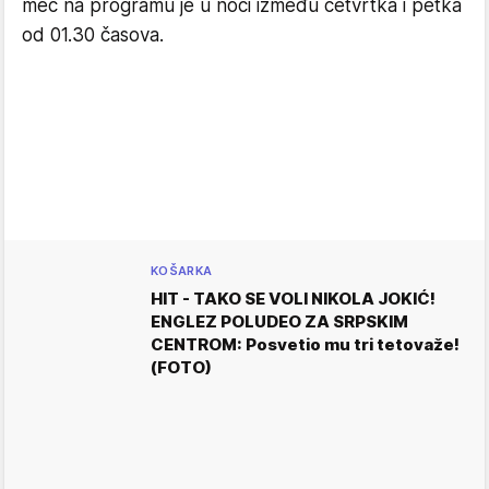
meč na programu je u noći između četvrtka i petka
od 01.30 časova.
KOŠARKA
HIT - TAKO SE VOLI NIKOLA JOKIĆ!
ENGLEZ POLUDEO ZA SRPSKIM
CENTROM: Posvetio mu tri tetovaže!
(FOTO)