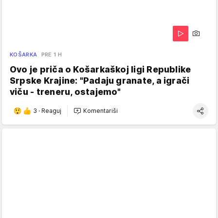
KOŠARKA
PRE 1 H
Ovo je priča o Košarkaškoj ligi Republike
Srpske Krajine: "Padaju granate, a igrači
viču - treneru, ostajemo"
3
·
Reaguj
Komentariši