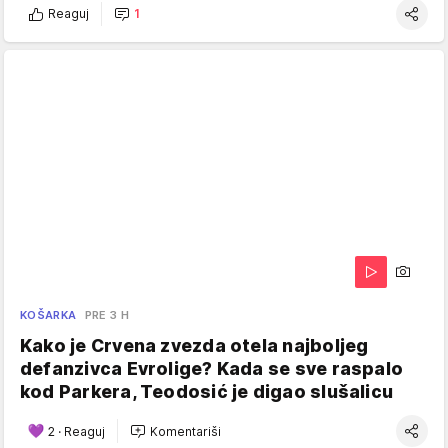
Reaguj
1
KOŠARKA
PRE 3 H
Kako je Crvena zvezda otela najboljeg
defanzivca Evrolige? Kada se sve raspalo
kod Parkera, Teodosić je digao slušalicu
2
·
Reaguj
Komentariši