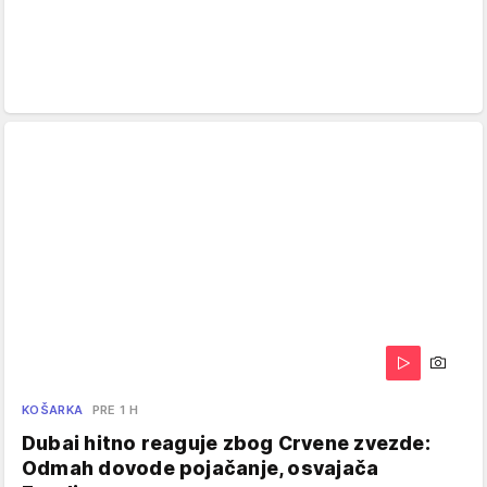
KOŠARKA
PRE 1 H
Dubai hitno reaguje zbog Crvene zvezde:
Odmah dovode pojačanje, osvajača