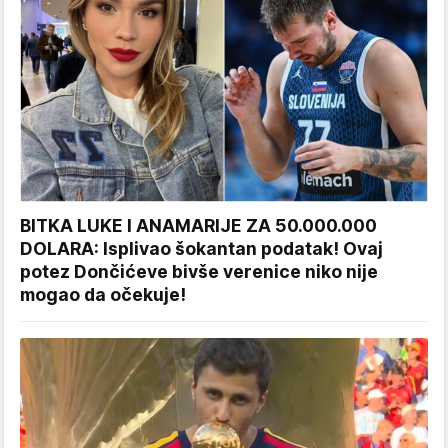
BITKA LUKE I ANAMARIJE ZA 50.000.000
DOLARA: Isplivao šokantan podatak! Ovaj
potez Dončićeve bivše verenice niko nije
mogao da očekuje!