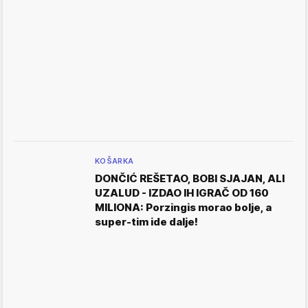
KOŠARKA
DONČIĆ REŠETAO, BOBI SJAJAN, ALI
UZALUD - IZDAO IH IGRAČ OD 160
MILIONA: Porzingis morao bolje, a
super-tim ide dalje!