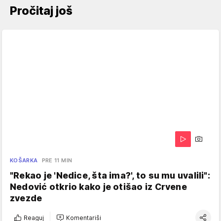
Pročitaj još
KOŠARKA
PRE 11 MIN
"Rekao je 'Nedice, šta ima?', to su mu uvalili":
Nedović otkrio kako je otišao iz Crvene
zvezde
Reaguj
Komentariši