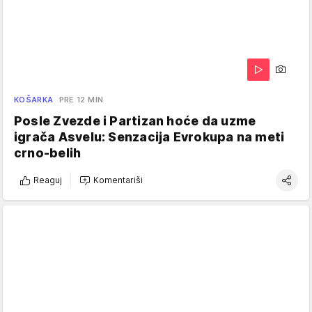
KOŠARKA
PRE 12 MIN
Posle Zvezde i Partizan hoće da uzme
igrača Asvelu: Senzacija Evrokupa na meti
crno-belih
Reaguj
Komentariši