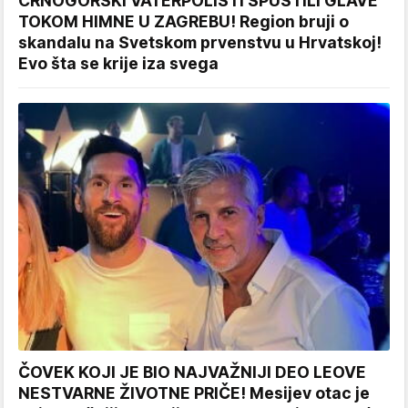
CRNOGORSKI VATERPOLISTI SPUSTILI GLAVE
TOKOM HIMNE U ZAGREBU! Region bruji o
skandalu na Svetskom prvenstvu u Hrvatskoj!
Evo šta se krije iza svega
ČOVEK KOJI JE BIO NAJVAŽNIJI DEO LEOVE
NESTVARNE ŽIVOTNE PRIČE! Mesijev otac je