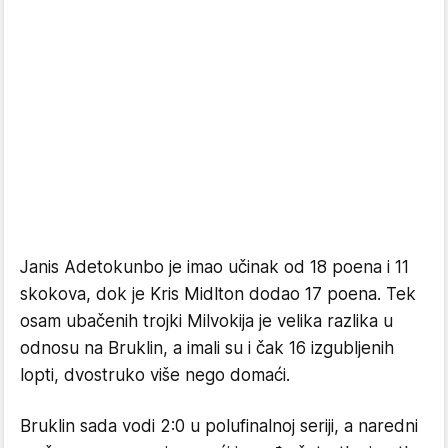
Janis Adetokunbo je imao učinak od 18 poena i 11
skokova, dok je Kris Midlton dodao 17 poena. Tek
osam ubačenih trojki Milvokija je velika razlika u
odnosu na Bruklin, a imali su i čak 16 izgubljenih
lopti, dvostruko više nego domaći.
Bruklin sada vodi 2:0 u polufinalnoj seriji, a naredni