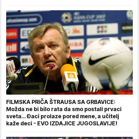
FILMSKA PRIČA ŠTRAUSA SA GRBAVICE:
Možda ne bi bilo rata da smo postali prvaci
sveta... Đaci prolaze pored mene, a učitelj
kaže deci - EVO IZDAJICE JUGOSLAVIJE!