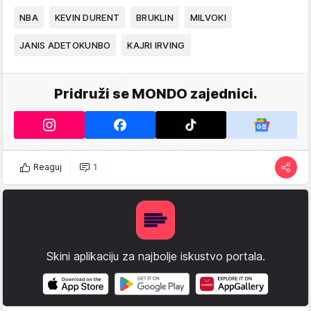
NBA
KEVIN DURENT
BRUKLIN
MILVOKI
JANIS ADETOKUNBO
KAJRI IRVING
Pridruži se MONDO zajednici.
Reaguj
1
Skini aplikaciju za najbolje iskustvo portala.