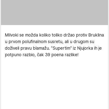
Milvoki se možda koliko toliko držao protiv Bruklina
u prvom polufinalnom susretu, ali u drugom su
doživeli pravu blamažu. "Supertim" iz Njujorka ih je
potpuno razbio, čak 39 poena razlike!