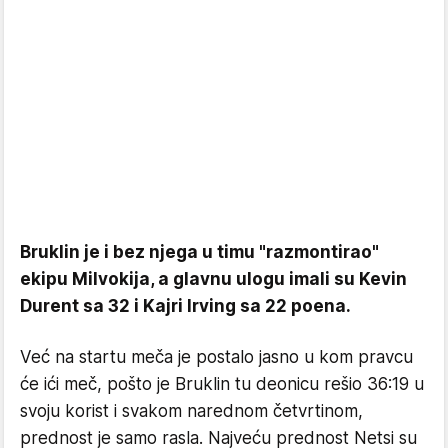
Bruklin je i bez njega u timu "razmontirao"
ekipu Milvokija, a glavnu ulogu imali su Kevin
Durent sa 32 i Kajri Irving sa 22 poena.
Već na startu meča je postalo jasno u kom pravcu
će ići meč, pošto je Bruklin tu deonicu rešio 36:19 u
svoju korist i svakom narednom četvrtinom,
prednost je samo rasla. Najveću prednost Netsi su