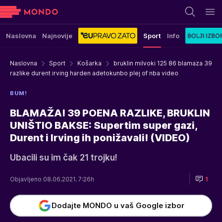
Naslovna
Najnovije
Sport
Info
Naslovna
Sport
Košarka
bruklin milvoki 125 86 blamaza 39
razlike durent irving harden adetokunbo plej of nba video
BUM!
BLAMAŽA! 39 POENA RAZLIKE, BRUKLIN
UNIŠTIO BAKSE: Supertim super gazi,
Durent i Irving ih ponižavali! (VIDEO)
Ubacili su im čak 21 trojku!
Objavljeno 08.06.2021. 7:26h
1
Dodajte MONDO u vaš Google izbor