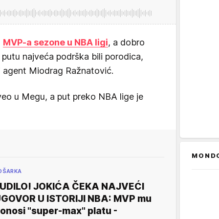
a
MVP-a sezone u NBA ligi
, a dobro
putu najveća podrška bili porodica,
i i agent Miodrag Ražnatović.
oveo u Megu, a put preko NBA lige je
MOND
OŠARKA
UDILO! JOKIĆA ČEKA NAJVEĆI
GOVOR U ISTORIJI NBA: MVP mu
onosi "super-max" platu -