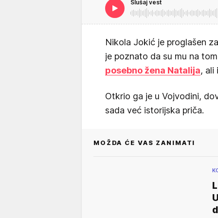
Slušaj vest
Nikola Jokić je proglašen z
je poznato da su mu na tom 
posebno žena Natalija
, al
Otkrio ga je u Vojvodini, d
sada već istorijska priča.
MOŽDA ĆE VAS ZANIMATI
K
L
U
d