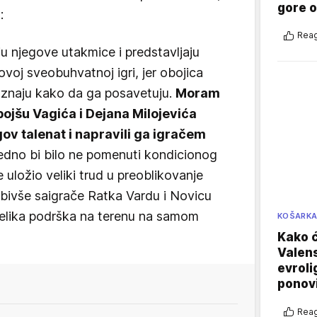
gore 
:
Reag
ju njegove utakmice i predstavljaju
ovoj sveobuhvatnoj igri, jer obojica
 znaju kako da ga posavetuju.
Moram
jšu Vagića i Dejana Milojevića
jegov talenat i napravili ga igračem
edno bi bilo ne pomenuti kondicionog
 uložio veliki trud u preoblikovanje
 bivše saigrače Ratka Vardu i Novicu
 velika podrška na terenu na samom
KOŠARK
Kako ć
Valens
evroli
ponovi
Reag