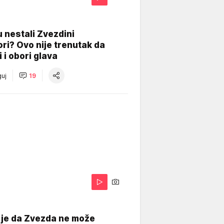
 nestali Zvezdini
ri? Ovo nije trenutak da
i i obori glava
uj
19
 je da Zvezda ne može