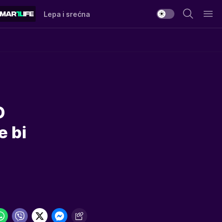
Lepa i srećna
O
e bi