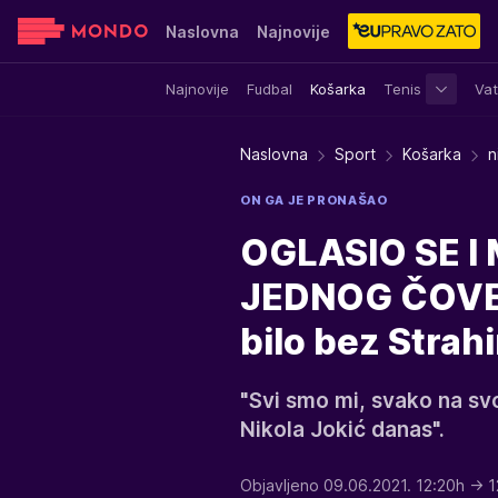
Naslovna
Najnovije
Najnovije
Fudbal
Košarka
Tenis
Vat
Sensa
Stvar ukusa
Yumama
Naslovna
Sport
Košarka
n
ON GA JE PRONAŠAO
OGLASIO SE I
JEDNOG ČOVEKA
bilo bez Strahi
"Svi smo mi, svako na svo
Nikola Jokić danas".
Objavljeno 09.06.2021. 12:20h
→ 1