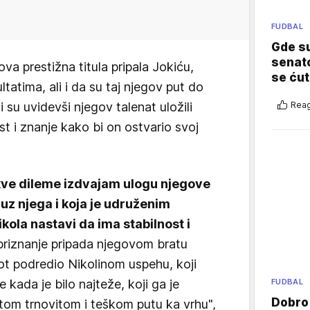
FUDBAL
Gde su
senato
va prestižna titula pripala Jokiću,
se ćut
ultatima, ali i da su taj njegov put do
Reag
i su uvidevši njegov talenat uložili
st i znanje kako bi on ostvario svoj
kve dileme izdvajam ulogu njegove
 uz njega i koja je udruženim
ola nastavi da ima stabilnost i
riznanje pripada njegovom bratu
ivot podredio Nikolinom uspehu, koji
FUDBAL
 kada je bilo najteže, koji ga je
Dobro
 tom trnovitom i teškom putu ka vrhu",