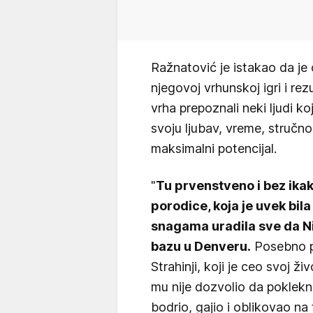
Ražnatović je istakao da je o
njegovoj vrhunskoj igri i rez
vrha prepoznali neki ljudi koj
svoju ljubav, vreme, stručno
maksimalni potencijal.
"
Tu prvenstveno i bez ika
porodice, koja je uvek bila
snagama uradila sve da Nik
bazu u Denveru.
Posebno p
Strahinji, koji je ceo svoj ž
mu nije dozvolio da poklekne
bodrio, gajio i oblikovao na