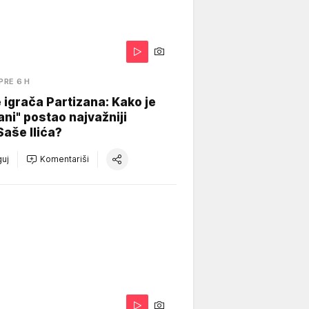
PRE 6 H
igrača Partizana: Kako je
ani" postao najvažniji
Saše Ilića?
uj
Komentariši