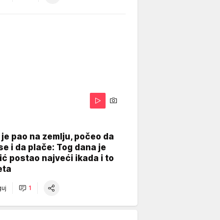
je pao na zemlju, počeo da
se i da plače: Tog dana je
ć postao najveći ikada i to
eta
uj
1