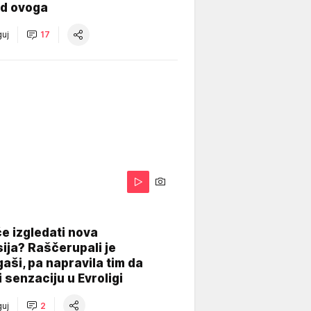
od ovoga
uj
17
A
e izgledati nova
ija? Raščerupali je
gaši, pa napravila tim da
 senzaciju u Evroligi
uj
2