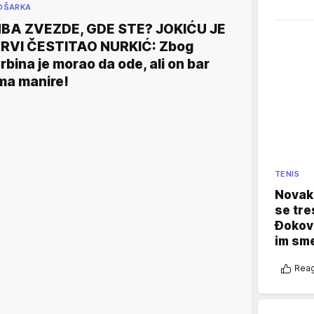
OŠARKA
BA ZVEZDE, GDE STE? JOKIĆU JE
RVI ČESTITAO NURKIĆ: Zbog
rbina je morao da ode, ali on bar
ma manire!
TENIS
Novak 
se tre
Đokovi
im sm
Reag