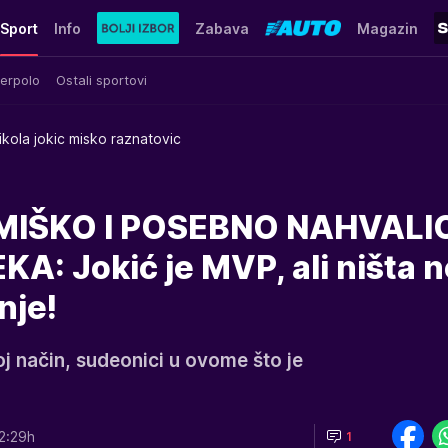
Sport
Info
Zabava
Magazin
erpolo
Ostali sportovi
ikola jokic misko raznatovic
 MIŠKO I POSEBNO NAHVALI
: Jokić je MVP, ali ništa n
nje!
j način, sudeonici u ovome što je
2:29h
1