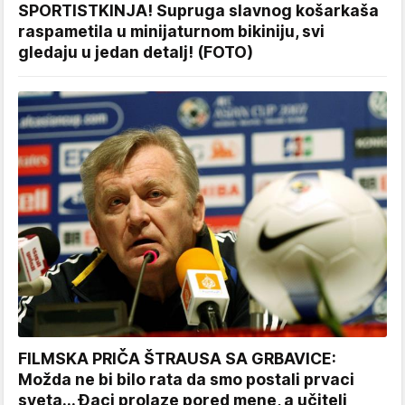
SPORTISTKINJA! Supruga slavnog košarkaša
raspametila u minijaturnom bikiniju, svi
gledaju u jedan detalj! (FOTO)
FILMSKA PRIČA ŠTRAUSA SA GRBAVICE:
Možda ne bi bilo rata da smo postali prvaci
sveta... Đaci prolaze pored mene, a učitelj