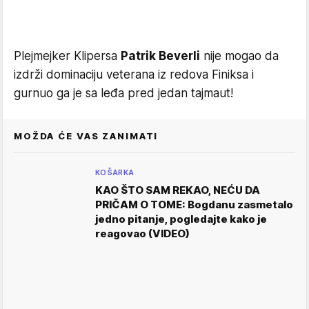
Plejmejker Klipersa
Patrik Beverli
nije mogao da
izdrži dominaciju veterana iz redova Finiksa i
gurnuo ga je sa leđa pred jedan tajmaut!
MOŽDA ĆE VAS ZANIMATI
KOŠARKA
KAO ŠTO SAM REKAO, NEĆU DA
PRIČAM O TOME: Bogdanu zasmetalo
jedno pitanje, pogledajte kako je
reagovao (VIDEO)