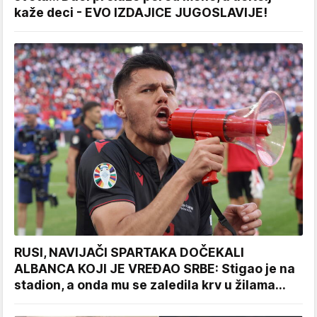
kaže deci - EVO IZDAJICE JUGOSLAVIJE!
RUSI, NAVIJAČI SPARTAKA DOČEKALI
ALBANCA KOJI JE VREĐAO SRBE: Stigao je na
stadion, a onda mu se zaledila krv u žilama...