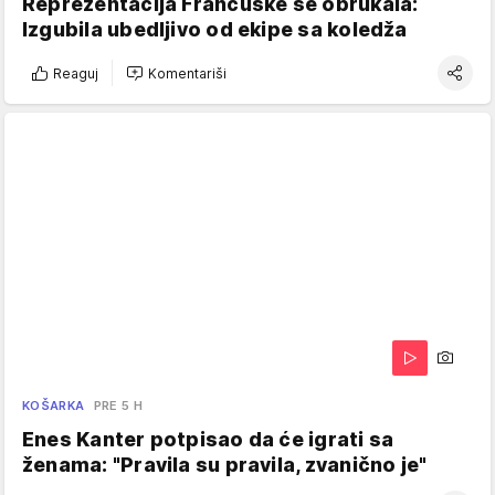
Reprezentacija Francuske se obrukala:
Izgubila ubedljivo od ekipe sa koledža
Reaguj
Komentariši
KOŠARKA
PRE 5 H
Enes Kanter potpisao da će igrati sa
ženama: "Pravila su pravila, zvanično je"