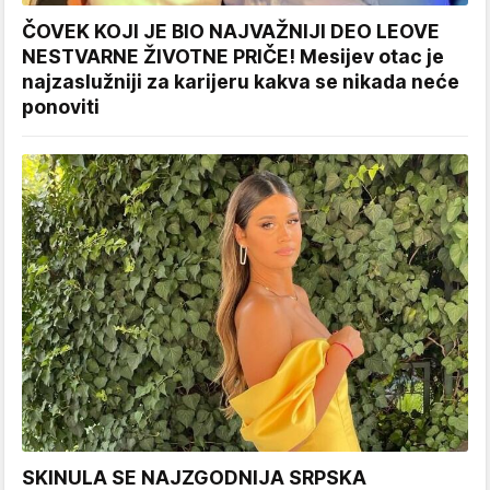
ČOVEK KOJI JE BIO NAJVAŽNIJI DEO LEOVE
NESTVARNE ŽIVOTNE PRIČE! Mesijev otac je
najzaslužniji za karijeru kakva se nikada neće
ponoviti
SKINULA SE NAJZGODNIJA SRPSKA