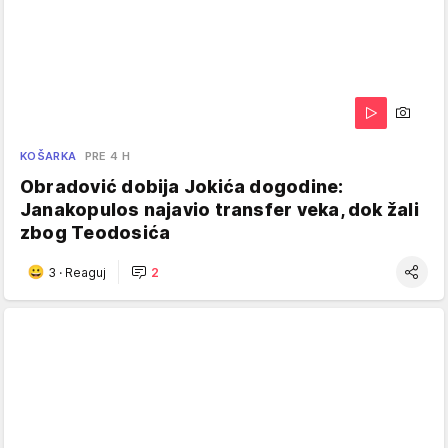
KOŠARKA
PRE 4 H
Obradović dobija Jokića dogodine:
Janakopulos najavio transfer veka, dok žali
zbog Teodosića
3
·
Reaguj
2