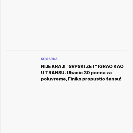
KOŠARKA
NIJE KRAJ! "SRPSKI ZET" IGRAO KAO
U TRANSU: Ubacio 30 poena za
poluvreme, Finiks propustio šansu!