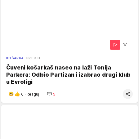
KOŠARKA
PRE 3 H
Čuveni košarkaš naseo na laži Tonija
Parkera: Odbio Partizan i izabrao drugi klub
u Evroligi
6
·
Reaguj
5