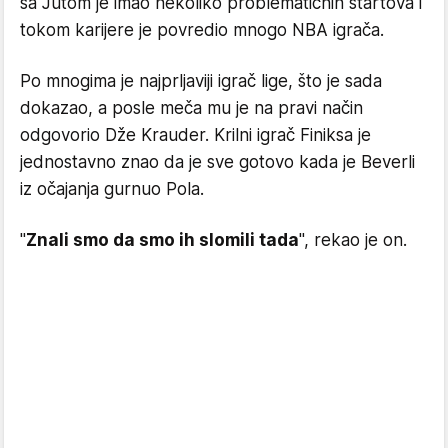
sa Jutom je imao nekoliko problematičnih startova i
tokom karijere je povredio mnogo NBA igrača.
Po mnogima je najprljaviji igrač lige, što je sada
dokazao, a posle meča mu je na pravi način
odgovorio Dže Krauder. Krilni igrač Finiksa je
jednostavno znao da je sve gotovo kada je Beverli
iz očajanja gurnuo Pola.
"
Znali smo da smo ih slomili tada
", rekao je on.