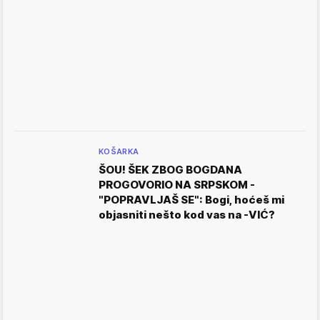
KOŠARKA
ŠOU! ŠEK ZBOG BOGDANA
PROGOVORIO NA SRPSKOM -
"POPRAVLJAŠ SE": Bogi, hoćeš mi
objasniti nešto kod vas na -VIĆ?