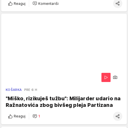
Reaguj
Komentariši
KOŠARKA
PRE 6 H
"Miško, rizikuješ tužbu": Milijarder udario na
Ražnatovića zbog bivšeg pleja Partizana
Reaguj
1