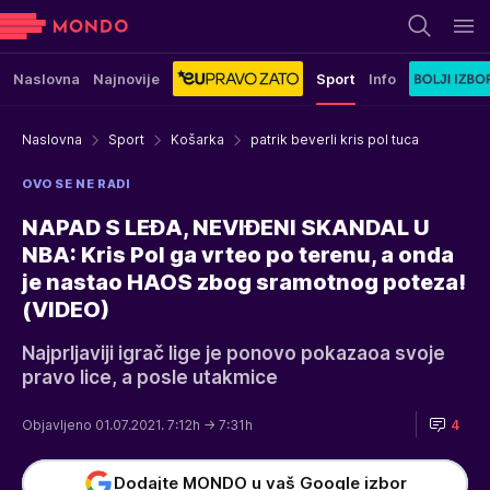
Naslovna
Najnovije
Sport
Info
Naslovna
Sport
Košarka
patrik beverli kris pol tuca
OVO SE NE RADI
NAPAD S LEĐA, NEVIĐENI SKANDAL U
NBA: Kris Pol ga vrteo po terenu, a onda
je nastao HAOS zbog sramotnog poteza!
(VIDEO)
Najprljaviji igrač lige je ponovo pokazaoa svoje
pravo lice, a posle utakmice
Objavljeno 01.07.2021. 7:12h
→ 7:31h
4
Dodajte MONDO u vaš Google izbor