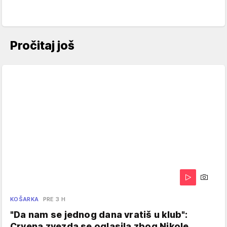
Pročitaj još
KOŠARKA
PRE 3 H
"Da nam se jednog dana vratiš u klub":
Crvena zvezda se oglasila zbog Nikole