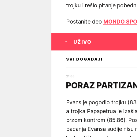
trojku i rešio pitanje pobedn
Postanite deo
MONDO SPOR
UŽIVO
SVI DOGAĐAJI
21
:
06
PORAZ PARTIZA
Evans je pogodio trojku (83:
a trojka Papapetrua je izašl
brzom kontrom (85:86). Po
bacanja Evansa sudije nisu