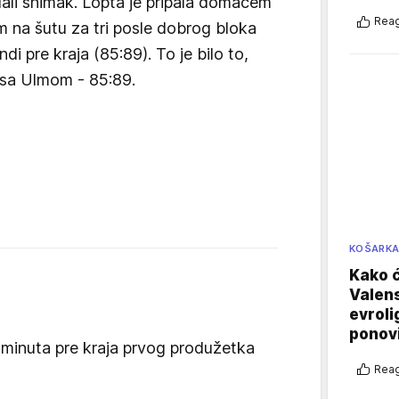
edali snimak. Lopta je pripala domaćem
Reag
m na šutu za tri posle dobrog bloka
i pre kraja (85:89). To je bilo to,
e sa Ulmom - 85:89.
KOŠARK
Kako ć
Valens
evroli
ponovi
 minuta pre kraja prvog produžetka
Reag