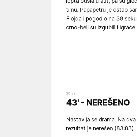
lopta otišla u aut, pa su gl
timu. Papapetru je ostao sa
Flojda i pogodio na 38 sekund
crno-beli su izgubili i igrać
20
:
59
43' - NEREŠENO
Nastavlja se drama. Na dva
rezultat je nerešen (83:83).