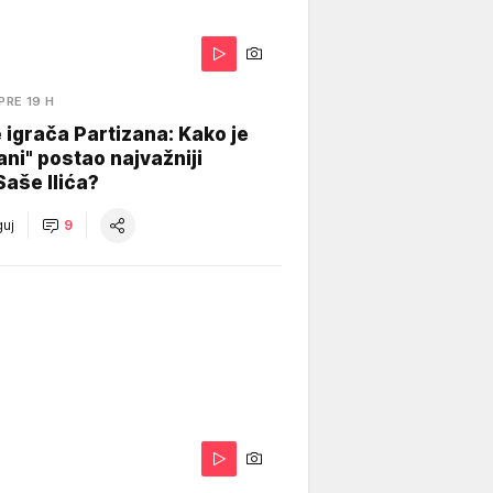
PRE 19 H
igrača Partizana: Kako je
ani" postao najvažniji
Saše Ilića?
uj
9