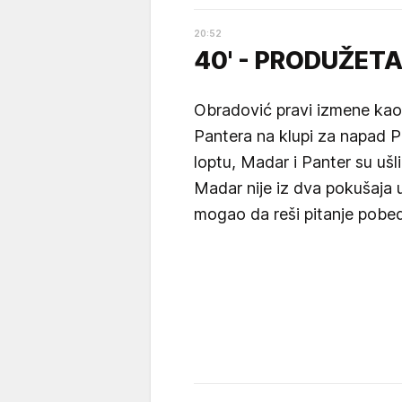
20
:
52
40' - PRODUŽETA
Obradović pravi izmene kao
Pantera na klupi za napad P
loptu, Madar i Panter su ušl
Madar nije iz dva pokušaja 
mogao da reši pitanje pobedn