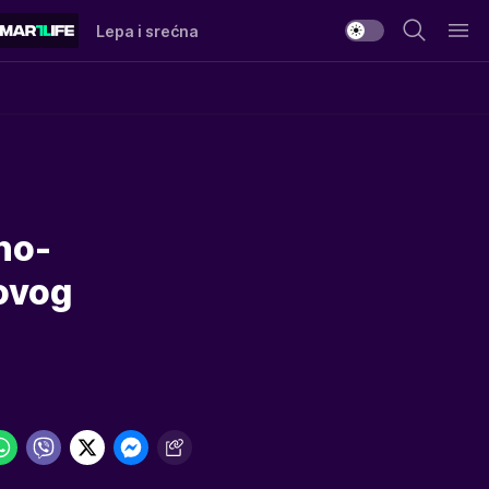
Lepa i srećna
no-
novog