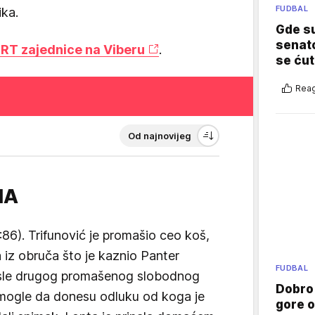
FUDBAL
ika.
Gde su
senato
T zajednice na Viberu
.
se ćut
Reag
Od najnovijeg
NA
86). Trifunović je promašio ceo koš,
a iz obruča što je kaznio Panter
FUDBAL
sle drugog promašenog slobodnog
Dobro
 mogle da donesu odluku od koga je
gore 