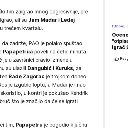
čki tim zaigrao mnog oagresivnije, pre
igrao, ali su
Jam Madar i Ledej
FUDBAL
 u trećem kvartalu.
Ocene 
"otpis
to da zadrže, PAO je polako spuštao
igrač 
ke
Papapetrua
poveli na četiri minuta
Reag
ć
je u završnici pravio izmene u
u su ulazili
Dangubić i Kuruks
, za
ten
Rade Zagorac
je trojkom doneo
Ros je izgubio loptu, a Madar je imao
iskoristio, u kontri je pokušao Kendrik
obruč što je značilo da će se igrati
ći tim,
Papapetru
je pogodio ključnu