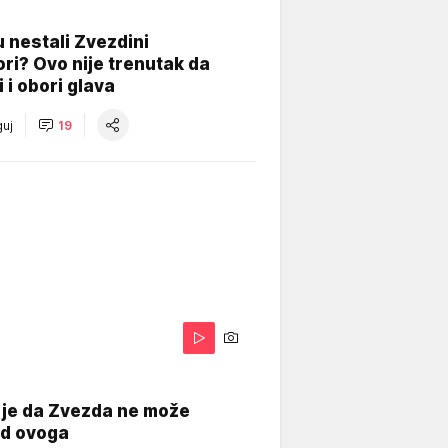
 nestali Zvezdini
ri? Ovo nije trenutak da
i i obori glava
uj
19
 je da Zvezda ne može
od ovoga