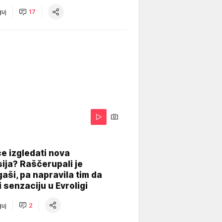
uj
17
A
e izgledati nova
ija? Raščerupali je
gaši, pa napravila tim da
 senzaciju u Evroligi
uj
2