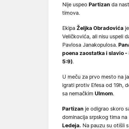
Nije uspeo
Partizan
da nast
timova.
Ekipa
Željka Obradovića
je
Veličkovića, ali nisu uspeli 
Pavlosa Janakopulosa.
Pana
poena zaostatka i slavio - 
5:9)
.
U meču za prvo mesto na ja
igrati protiv Efesa od 19h, 
sa nemačkim
Ulmom
.
Partizan
je odigrao skoro 
dominacija srpskog tima na 
Ledeja.
Na pauzu su otišli 