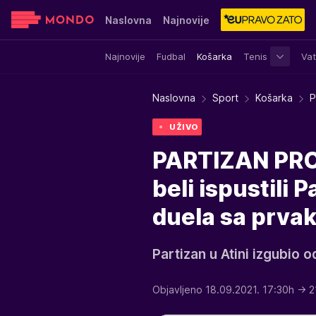
Naslovna
Najnovije
Najnovije
Fudbal
Košarka
Tenis
Vat
Sensa
Stvar ukusa
Yumama
Naslovna
Sport
Košarka
P
UŽIVO
PARTIZAN PRO
beli ispustili 
duela sa prva
Partizan u Atini izgubio 
Objavljeno 18.09.2021. 17:30h
→ 2