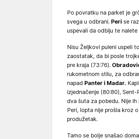
Po povratku na parket je gr
svega u odbrani.
Peri
se raz
uspevali da odbiju te nalete
Nisu Željkovi puleni uspeli 
zaostatak, da bi posle troj
pre kraja (73:76).
Obradovi
rukometnom stilu, za odbran
napad
Panter i Madar.
Kapi
izjednačenje (80:80), Sent-
dva šuta za pobedu. Nije ih 
Peri, lopta nije prošla kroz 
produžetak.
Tamo se bolje snašao doma