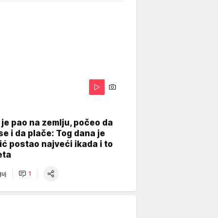
je pao na zemlju, počeo da
se i da plače: Tog dana je
ć postao najveći ikada i to
eta
uj
1