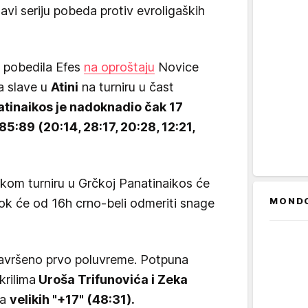
avi seriju pobeda protiv evroligaških
 pobedila Efes
na oproštaju
Novice
da slave u
Atini
na turniru u čast
tinaikos je nadoknadio čak 17
85:89 (20:14, 28:17, 20:28, 12:21,
kom turniru u Grčkoj Panatinaikos će
MOND
dok će od 16h crno-beli odmeriti snage
savršeno prvo poluvreme. Potpuna
krilima
Uroša Trifunovića i Zeka
sa
velikih "+17" (48:31).