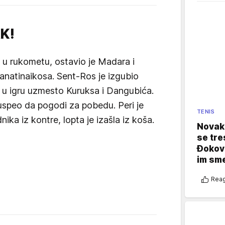
K!
 u rukometu, ostavio je Madara i
anatinaikosa. Sent-Ros je izgubio
i u igru uzmesto Kuruksa i Dangubića.
uspeo da pogodi za pobedu. Peri je
TENIS
ika iz kontre, lopta je izašla iz koša.
Novak 
se tre
Đokovi
im sm
Reag