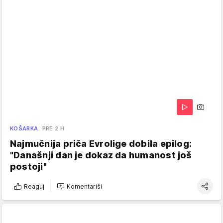
KOŠARKA
PRE 2 H
Najmučnija priča Evrolige dobila epilog:
"Današnji dan je dokaz da humanost još
postoji"
Reaguj
Komentariši