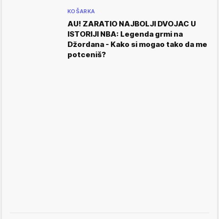
KOŠARKA
AU! ZARATIO NAJBOLJI DVOJAC U
ISTORIJI NBA: Legenda grmi na
Džordana - Kako si mogao tako da me
potceniš?