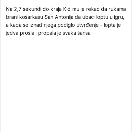
Na 2,7 sekundi do kraja Kid mu je rekao da rukama
brani košarkašu San Antonija da ubaci loptu u igru,
a kada se iznad njega podiglo utvrđenje - lopta je
jedva prošla i propala je svaka šansa.