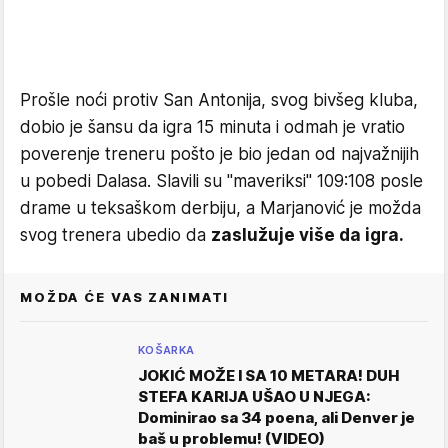
Prošle noći protiv San Antonija, svog bivšeg kluba,
dobio je šansu da igra 15 minuta i odmah je vratio
poverenje treneru pošto je bio jedan od najvažnijih
u pobedi Dalasa. Slavili su "maveriksi" 109:108 posle
drame u teksaškom derbiju, a Marjanović je možda
svog trenera ubedio da
zaslužuje više da igra.
MOŽDA ĆE VAS ZANIMATI
KOŠARKA
JOKIĆ MOŽE I SA 10 METARA! DUH
STEFA KARIJA UŠAO U NJEGA:
Dominirao sa 34 poena, ali Denver je
baš u problemu! (VIDEO)