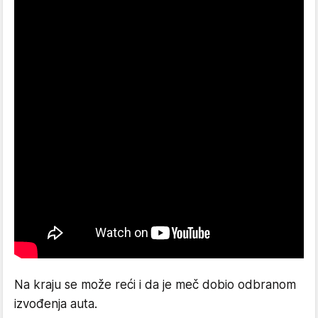
Na kraju se može reći i da je meč dobio odbranom
izvođenja auta.