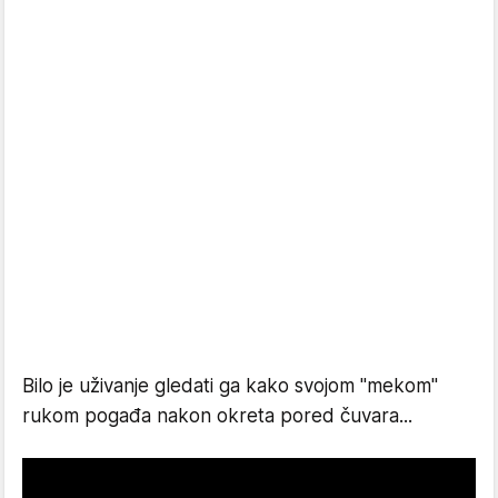
Bilo je uživanje gledati ga kako svojom "mekom"
rukom pogađa nakon okreta pored čuvara...