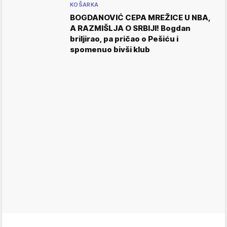
KOŠARKA
BOGDANOVIĆ CEPA MREŽICE U NBA,
A RAZMIŠLJA O SRBIJI! Bogdan
briljirao, pa pričao o Pešiću i
spomenuo bivši klub