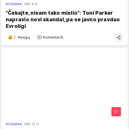
KOŠARKA
PRE 9 H
"Čekajte, nisam tako mislio": Toni Parker
napravio novi skandal, pa se javno pravdao
Evroligi
1
·
Reaguj
Komentariši
KOŠARKA
PRE 12 H