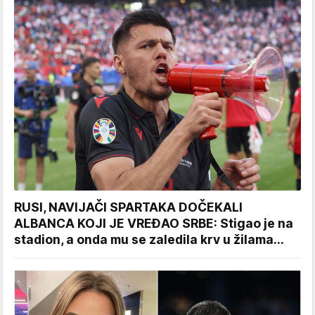
RUSI, NAVIJAČI SPARTAKA DOČEKALI
ALBANCA KOJI JE VREĐAO SRBE: Stigao je na
stadion, a onda mu se zaledila krv u žilama...