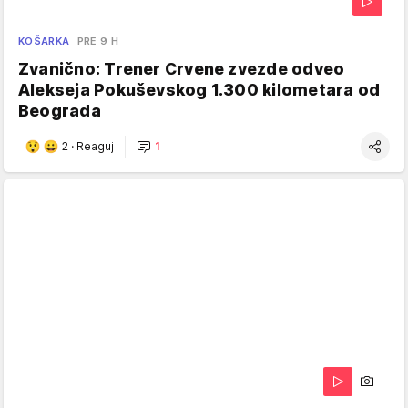
KOŠARKA
PRE 9 H
Zvanično: Trener Crvene zvezde odveo
Alekseja Pokuševskog 1.300 kilometara od
Beograda
2
·
Reaguj
1