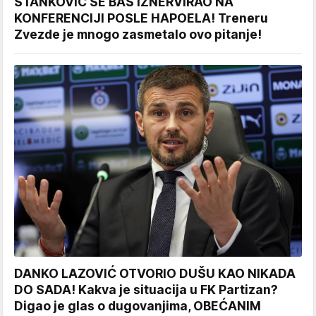
STANKOVIĆ SE BAŠ IZNERVIRAO NA
KONFERENCIJI POSLE HAPOELA! Treneru
Zvezde je mnogo zasmetalo ovo pitanje!
DANKO LAZOVIĆ OTVORIO DUŠU KAO NIKADA
DO SADA! Kakva je situacija u FK Partizan?
Digao je glas o dugovanjima, OBEĆANIM