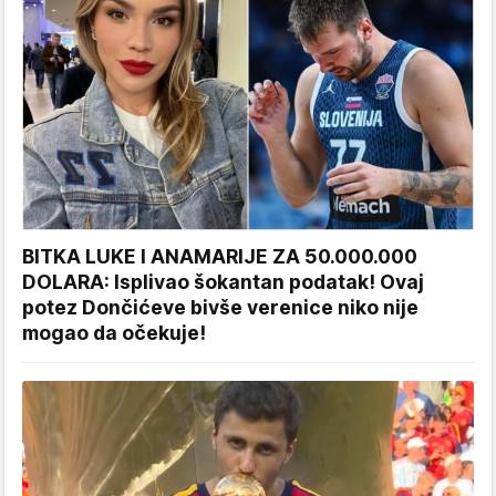
BITKA LUKE I ANAMARIJE ZA 50.000.000
DOLARA: Isplivao šokantan podatak! Ovaj
potez Dončićeve bivše verenice niko nije
mogao da očekuje!