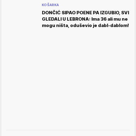
KOŠARKA
DONČIĆ SIPAO POENE PA IZGUBIO, SVI
GLEDALI U LEBRONA: Ima 36 ali mu ne
mogu ništa, oduševio je dabl-dablom!