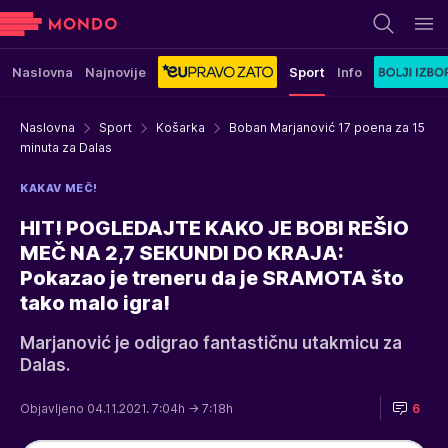
Naslovna
Najnovije
Sport
Info
Naslovna
Sport
Košarka
Boban Marjanović 17 poena za 15
minuta za Dalas
KAKAV MEČ!
HIT! POGLEDAJTE KAKO JE BOBI REŠIO
MEČ NA 2,7 SEKUNDI DO KRAJA:
Pokazao je treneru da je SRAMOTA što
tako malo igra!
Marjanović je odigrao fantastičnu utakmicu za
Dalas.
Objavljeno 04.11.2021. 7:04h
→ 7:18h
6