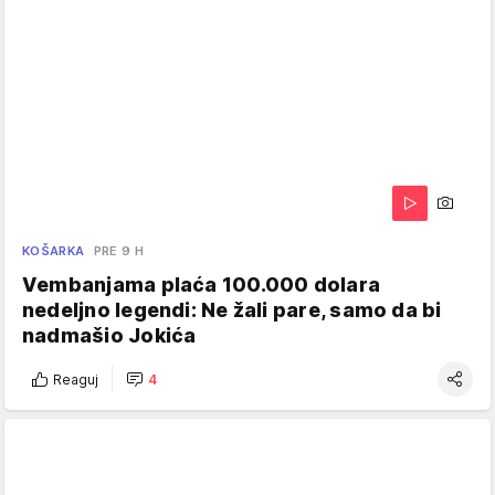
KOŠARKA
PRE 9 H
Vembanjama plaća 100.000 dolara
nedeljno legendi: Ne žali pare, samo da bi
nadmašio Jokića
Reaguj
4