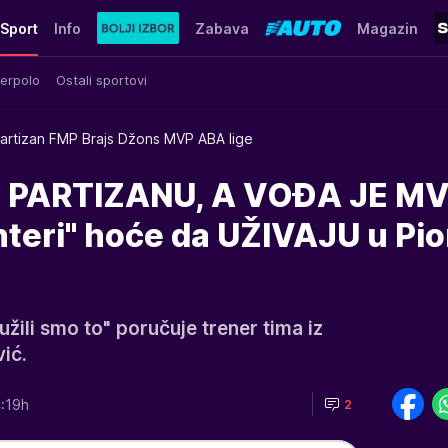
Sport
Info
Zabava
Magazin
erpolo
Ostali sportovi
artizan FMP Brajs Džons MVP ABA lige
 PARTIZANU, A VOĐA JE M
teri" hoće da UŽIVAJU u Pio
užili smo to" poručuje trener tima iz
ić.
:19h
2