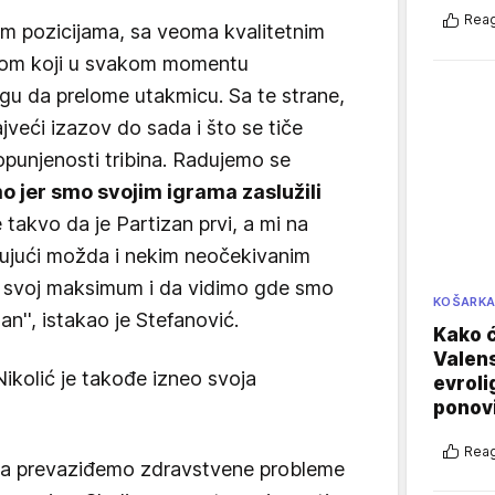
Reag
im pozicijama, sa veoma kvalitetnim
ejom koji u svakom momentu
gu da prelome utakmicu. Sa te strane,
jveći izazov do sada i što se tiče
 popunjenosti tribina. Radujemo se
o jer smo svojim igrama zaslužili
je takvo da je Partizan prvi, a mi na
jujući možda i nekim neočekivanim
svoj maksimum i da vidimo gde smo
KOŠARK
n'', istakao je Stefanović.
Kako ć
Valens
ikolić je takođe izneo svoja
evroli
ponovi
Reag
i da prevaziđemo zdravstvene probleme