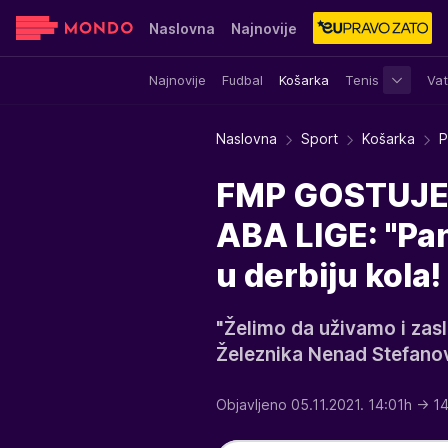
Naslovna
Najnovije
Najnovije
Fudbal
Košarka
Tenis
Vat
Sensa
Stvar ukusa
Yumama
Naslovna
Sport
Košarka
P
FMP GOSTUJE
ABA LIGE: "Pan
u derbiju kola!
"Želimo da uživamo i zasl
Železnika Nenad Stefanov
Objavljeno 05.11.2021. 14:01h
→ 14