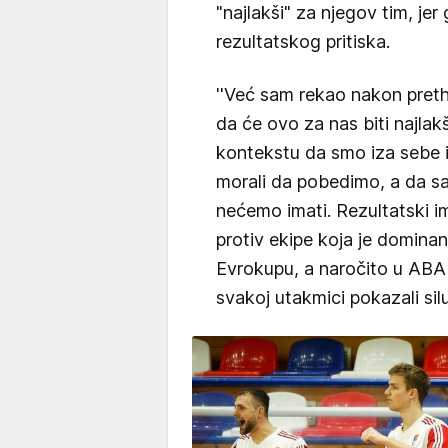
"najlakši" za njegov tim, je
rezultatskog pritiska.
''Već sam rekao nakon pre
da će ovo za nas biti najla
kontekstu da smo iza sebe i
morali da pobedimo, a da sad
nećemo imati. Rezultatski i
protiv ekipe koja je domina
Evrokupu, a naročito u ABA
svakoj utakmici pokazali silu