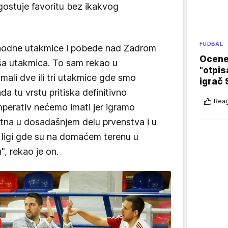
r gostuje favoritu bez ikakvog
FUDBAL
thodne utakmice i pobede nad Zadrom
Ocene 
kša utakmica. To sam rekao u
"otpis
mali dve ili tri utakmice gde smo
igrač 
a tu vrstu pritiska definitivno
Reag
mperativ nećemo imati jer igramo
ntna u dosadašnjem delu prvenstva i u
 ligi gde su na domaćem terenu u
", rekao je on.