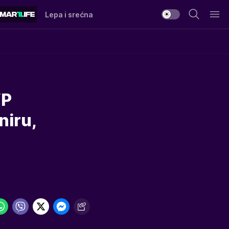
Lepa i srećna
VP
niru,