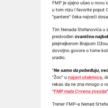
FMP je sjajno ušao u novu s
u tom nizu i favorite poput 
"pantere" čeka najveći dosa
Tim Nenada Stefanovića u s
predvođen
zvanično najbol
plejmejkerom Brajsom Džoun
dovoljno govore o tome kolik
uradio.
"
Ne samo da pobeđuju, već 
"Žoc" u
najavi utakmice
, d
rekao da ne zna mnogo o na
"
FMP mala Crvena zvezda
Trener FMP-a Nenad Srtefano