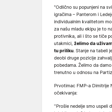
"Odlično su popunjeni na sv
igračima – Panterom i Led
individualnim kvalitetom mo
za našu mladu ekipu je to na
protivnika, ali i što se tiče
utakmici,
želimo da uživam
tu priliku
. Stanje na tabeli 
deobi druge pozicije zahval
pobedama. Želimo da damo 
trenutno u odnosu na Partiza
Prvotimac FMP-a Dimitrije N
očekivanja:
''Prošle nedelje smo uspel