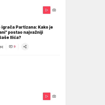
igrača Partizana: Kako je
ani" postao najvažniji
Saše Ilića?
uj
9