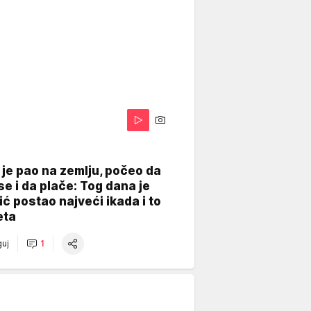
je pao na zemlju, počeo da
se i da plače: Tog dana je
ć postao najveći ikada i to
eta
uj
1