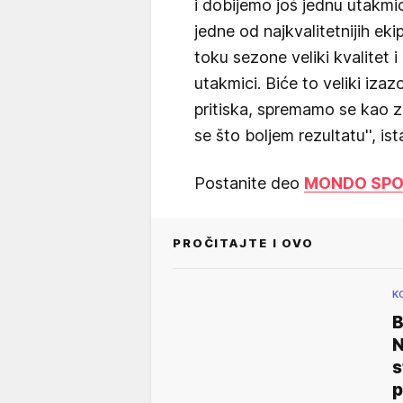
i dobijemo još jednu utakmi
jedne od najkvalitetnijih ek
toku sezone veliki kvalitet 
utakmici. Biće to veliki iz
pritiska, spremamo se kao z
se što boljem rezultatu'', i
Postanite deo
MONDO SPOR
PROČITAJTE I OVO
K
B
N
s
p