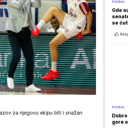
FUDBAL
Gde su
senato
se ćut
Reag
FUDBAL
azov za njegovu ekipu biti i snažan
Dobro
gore 