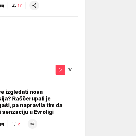
uj
17
A
e izgledati nova
ija? Raščerupali je
gaši, pa napravila tim da
 senzaciju u Evroligi
uj
2