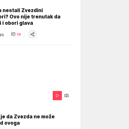
 nestali Zvezdini
ri? Ovo nije trenutak da
i i obori glava
uj
19
 je da Zvezda ne može
od ovoga