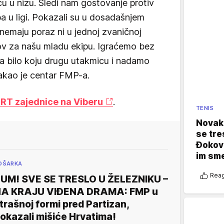
cu u nizu. Sledi nam gostovanje protiv
ipa u ligi. Pokazali su u dosadašnjem
i nemaju poraz ni u jednoj zvaničnoj
azov za našu mladu ekipu. Igraćemo bez
a bilo koju drugu utakmicu i nadamo
stakao je centar FMP-a.
T zajednice na Viberu
.
TENIS
Novak 
se tre
Đokovi
im sm
OŠARKA
Reag
UM! SVE SE TRESLO U ŽELEZNIKU –
A KRAJU VIĐENA DRAMA: FMP u
trašnoj formi pred Partizan,
okazali mišiće Hrvatima!