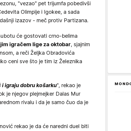
ezonu, "vezao" pet trijumfa pobedivši
Cedevita Olimpije i Igokee, a sada
dašnji izazov - meč protiv Partizana.
ubotu će gostovati crno-belima
jim igračem lige za oktobar
, sjajnim
som, a reči Željka Obradovića
o ceni sve što je tim iz Železnika
MOND
i igraju dobru košarku
", rekao je
ok je njegov plejmejker Dalas Mur
rednom rivalu i da je samo čuo da je
"
vić rekao je da će naredni duel biti