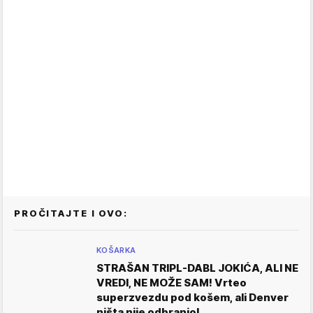
PROČITAJTE I OVO:
KOŠARKA
STRAŠAN TRIPL-DABL JOKIĆA, ALI NE
VREDI, NE MOŽE SAM! Vrteo
superzvezdu pod košem, ali Denver
ništa nije odbranio!