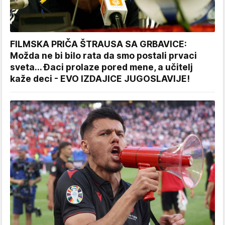
FILMSKA PRIČA ŠTRAUSA SA GRBAVICE:
Možda ne bi bilo rata da smo postali prvaci
sveta... Đaci prolaze pored mene, a učitelj
kaže deci - EVO IZDAJICE JUGOSLAVIJE!