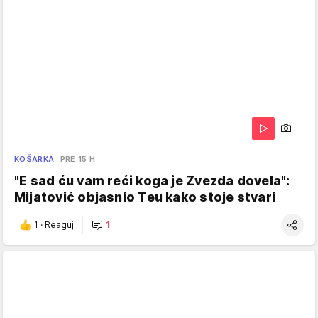
KOŠARKA
PRE 15 H
"E sad ću vam reći koga je Zvezda dovela":
Mijatović objasnio Teu kako stoje stvari
1
·
Reaguj
1