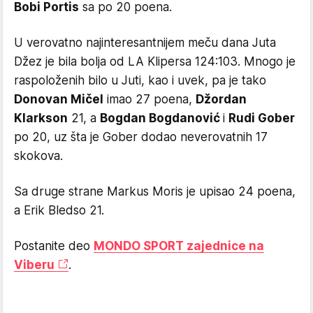
Bobi Portis
sa po 20 poena.
U verovatno najinteresantnijem meču dana Juta
Džez je bila bolja od LA Klipersa 124:103. Mnogo je
raspoloženih bilo u Juti, kao i uvek, pa je tako
Donovan Mičel
imao 27 poena,
Džordan
Klarkson
21, a
Bogdan Bogdanović
i
Rudi Gober
po 20, uz šta je Gober dodao neverovatnih 17
skokova.
Sa druge strane Markus Moris je upisao 24 poena,
a Erik Bledso 21.
Postanite deo
MONDO SPORT zajednice na
Viberu
.