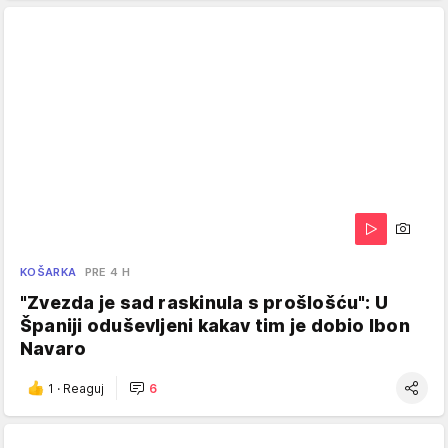
KOŠARKA
PRE 4 H
"Zvezda je sad raskinula s prošlošću": U
Španiji oduševljeni kakav tim je dobio Ibon
Navaro
1
·
Reaguj
6