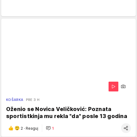
KOŠARKA
PRE 3 H
Oženio se Novica Veličković: Poznata
sportistkinja mu rekla "da" posle 13 godina
2
·
Reaguj
1