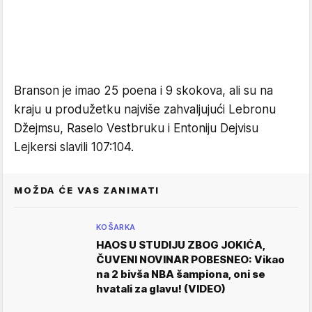
Branson je imao 25 poena i 9 skokova, ali su na
kraju u produžetku najviše zahvaljujući Lebronu
Džejmsu, Raselo Vestbruku i Entoniju Dejvisu
Lejkersi slavili 107:104.
MOŽDA ĆE VAS ZANIMATI
KOŠARKA
HAOS U STUDIJU ZBOG JOKIĆA,
ČUVENI NOVINAR POBESNEO: Vikao
na 2 bivša NBA šampiona, oni se
hvatali za glavu! (VIDEO)