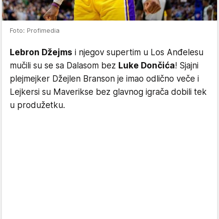
Foto: Profimedia
Lebron Džejms
i njegov supertim u Los Anđelesu
mučili su se sa Dalasom bez
Luke Dončića
! Sjajni
plejmejker Džejlen Branson je imao odlično veče i
Lejkersi su Maverikse bez glavnog igrača dobili tek
u produžetku.