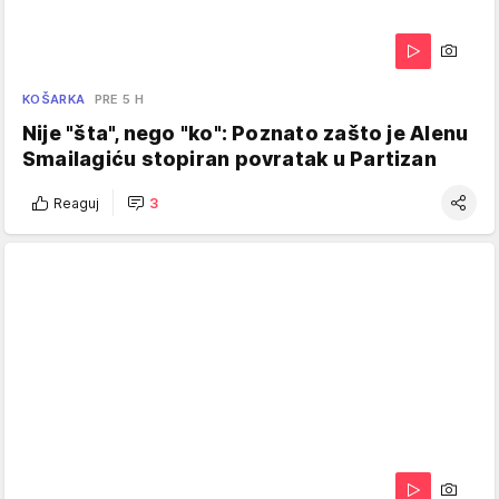
KOŠARKA
PRE 5 H
Nije "šta", nego "ko": Poznato zašto je Alenu
Smailagiću stopiran povratak u Partizan
Reaguj
3