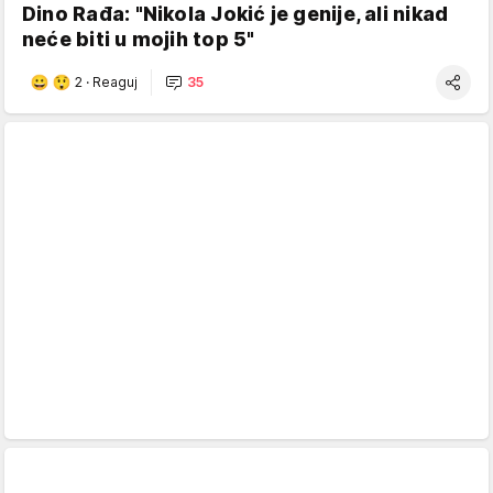
Dino Rađa: "Nikola Jokić je genije, ali nikad
neće biti u mojih top 5"
2
·
Reaguj
35