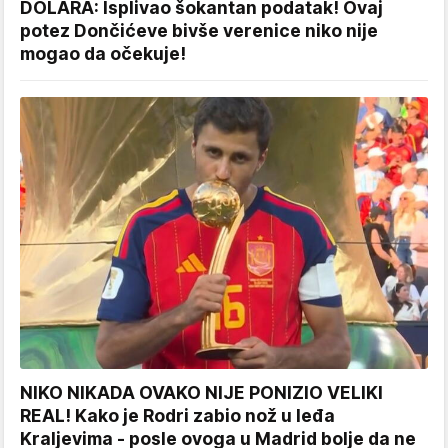
DOLARA: Isplivao šokantan podatak! Ovaj
potez Dončićeve bivše verenice niko nije
mogao da očekuje!
NIKO NIKADA OVAKO NIJE PONIZIO VELIKI
REAL! Kako je Rodri zabio nož u leđa
Kraljevima - posle ovoga u Madrid bolje da ne