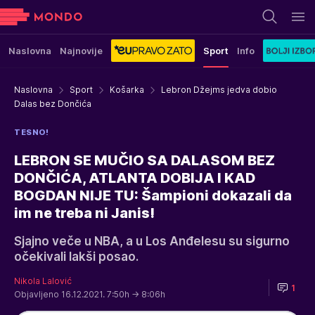
Naslovna
Najnovije
Sport
Info
Naslovna
Sport
Košarka
Lebron Džejms jedva dobio
Dalas bez Dončića
TESNO!
LEBRON SE MUČIO SA DALASOM BEZ
DONČIĆA, ATLANTA DOBIJA I KAD
BOGDAN NIJE TU: Šampioni dokazali da
im ne treba ni Janis!
Sjajno veče u NBA, a u Los Anđelesu su sigurno
očekivali lakši posao.
Nikola Lalović
1
Objavljeno 16.12.2021. 7:50h
→ 8:06h