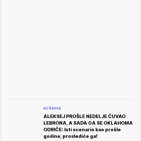
KOŠARKA
ALEKSEJ PROŠLE NEDELJE ČUVAO
LEBRONA, A SADA GA SE OKLAHOMA
ODRIČE: Isti scenario kao prošle
godine, proslediće ga!