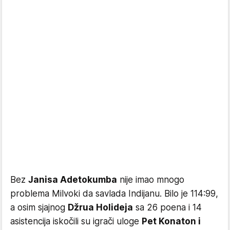
Bez
Janisa Adetokumba
nije imao mnogo
problema Milvoki da savlada Indijanu. Bilo je 114:99,
a osim sjajnog
Džrua Holideja
sa 26 poena i 14
asistencija iskočili su igrači uloge
Pet Konaton i