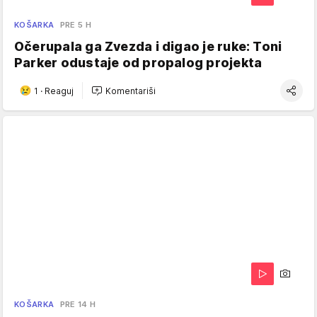
KOŠARKA
PRE 5 H
Očerupala ga Zvezda i digao je ruke: Toni
Parker odustaje od propalog projekta
1
·
Reaguj
Komentariši
KOŠARKA
PRE 14 H