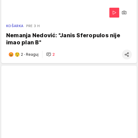
KOŠARKA
PRE 3 H
Nemanja Nedović: "Janis Sferopulos nije
imao plan B"
2
·
Reaguj
2