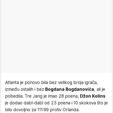
Atlanta je ponovo bila bez velikog broja igrača,
između ostalih i bez
Bogdana Bogdanovića
, ali je
pobedila. Tre Jang je imao 28 poena,
Džon Kolins
je dodao dabl-dabl od 23 poena i 10 skokova što je
bilo dovoljno za 111:99 protiv Orlanda.