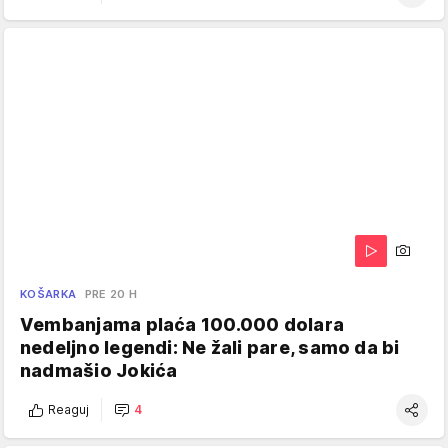
KOŠARKA
PRE 20 H
Vembanjama plaća 100.000 dolara
nedeljno legendi: Ne žali pare, samo da bi
nadmašio Jokića
Reaguj
4