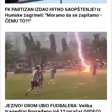
FK PARTIZAN IZDAO HITNO SAOPŠTENJE! Iz
Humske zagrmeli: "Moramo da se zapitamo -
ČEMU TO?!"
JEZIVO! GROM UBIO FUDBALERA: Velika
tragedija! Povređeno još 12 igrača! (VIDEO)