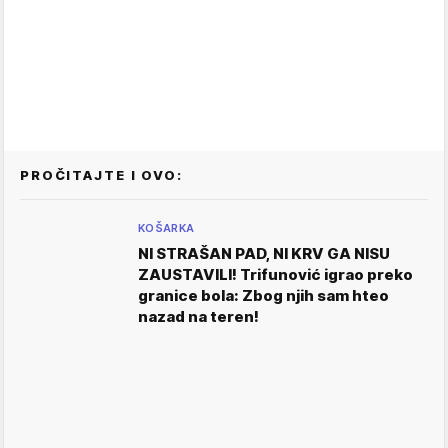
PROČITAJTE I OVO:
KOŠARKA
NI STRAŠAN PAD, NI KRV GA NISU
ZAUSTAVILI! Trifunović igrao preko
granice bola: Zbog njih sam hteo
nazad na teren!