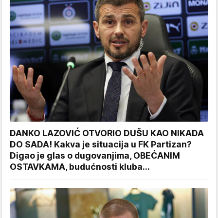
DANKO LAZOVIĆ OTVORIO DUŠU KAO NIKADA
DO SADA! Kakva je situacija u FK Partizan?
Digao je glas o dugovanjima, OBEĆANIM
OSTAVKAMA, budućnosti kluba...