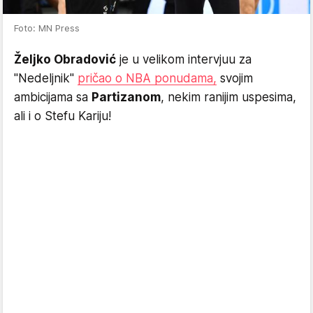
Foto: MN Press
Željko Obradović
je u velikom intervjuu za
"Nedeljnik"
pričao o NBA ponudama,
svojim
ambicijama sa
Partizanom
, nekim ranijim uspesima,
ali i o Stefu Kariju!