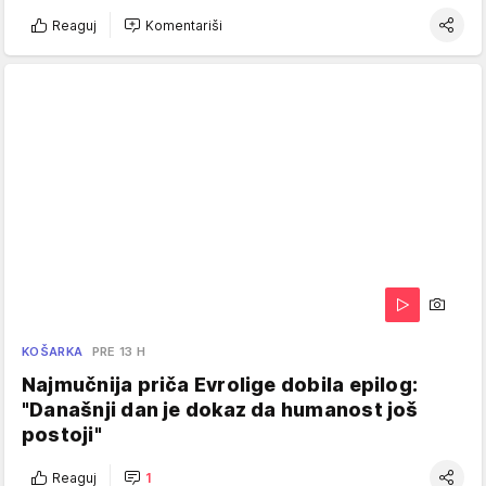
Reaguj
Komentariši
KOŠARKA
PRE 13 H
Najmučnija priča Evrolige dobila epilog:
"Današnji dan je dokaz da humanost još
postoji"
Reaguj
1