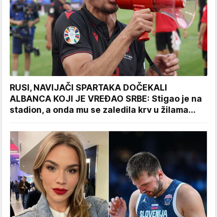
RUSI, NAVIJAČI SPARTAKA DOČEKALI
ALBANCA KOJI JE VREĐAO SRBE: Stigao je na
stadion, a onda mu se zaledila krv u žilama...