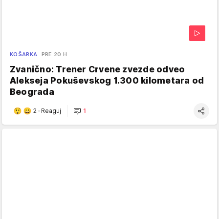
KOŠARKA
PRE 20 H
Zvanično: Trener Crvene zvezde odveo
Alekseja Pokuševskog 1.300 kilometara od
Beograda
2
·
Reaguj
1