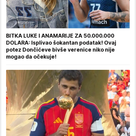
BITKA LUKE I ANAMARIJE ZA 50.000.000
DOLARA: Isplivao šokantan podatak! Ovaj
potez Dončićeve bivše verenice niko nije
mogao da očekuje!