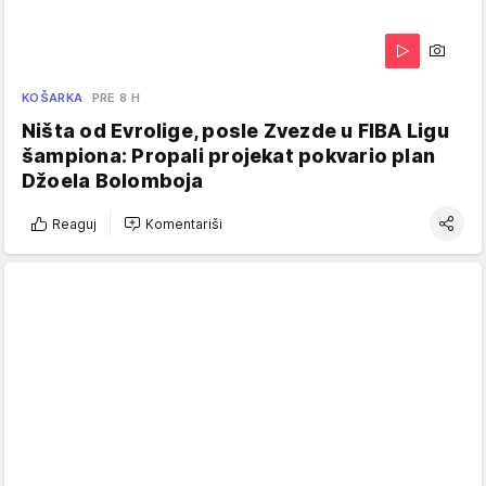
KOŠARKA
PRE 8 H
Ništa od Evrolige, posle Zvezde u FIBA Ligu
šampiona: Propali projekat pokvario plan
Džoela Bolomboja
Reaguj
Komentariši