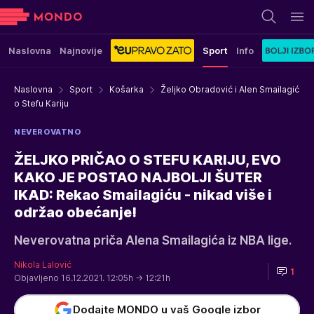
Naslovna
Najnovije
Sport
Info
Naslovna
Sport
Košarka
Željko Obradović i Alen Smailagić
o Stefu Kariju
NEVEROVATNO
ŽELJKO PRIČAO O STEFU KARIJU, EVO
KAKO JE POSTAO NAJBOLJI ŠUTER
IKAD: Rekao Smailagiću - nikad više i
održao obećanje!
Neverovatna priča Alena Smailagića iz NBA lige.
Nikola Lalović
1
Objavljeno 16.12.2021. 12:05h
→ 12:21h
Dodajte MONDO u vaš Google izbor