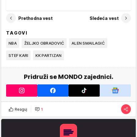
Prethodna vest
Sledeća vest
TAGOVI
NBA
ŽELJKO OBRADOVIĆ
ALEN SMAILAGIĆ
STEF KARI
KK PARTIZAN
Pridruži se MONDO zajednici.
Reaguj
1