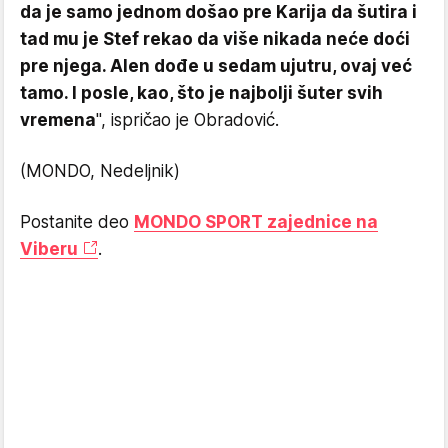
da je samo jednom došao pre Karija da šutira i
tad mu je Stef rekao da više nikada neće doći
pre njega. Alen dođe u sedam ujutru, ovaj već
tamo. I posle, kao, što je najbolji šuter svih
vremena
", ispričao je Obradović.
(MONDO, Nedeljnik)
Postanite deo
MONDO SPORT zajednice na
Viberu
.