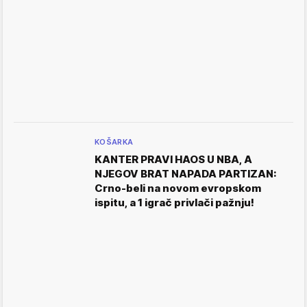
KOŠARKA
KANTER PRAVI HAOS U NBA, A
NJEGOV BRAT NAPADA PARTIZAN:
Crno-beli na novom evropskom
ispitu, a 1 igrač privlači pažnju!