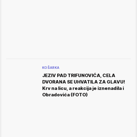
KOŠARKA
JEZIV PAD TRIFUNOVIĆA, CELA
DVORANA SE UHVATILA ZA GLAVU!
Krv na licu, a reakcija je iznenadila i
Obradovića (FOTO)