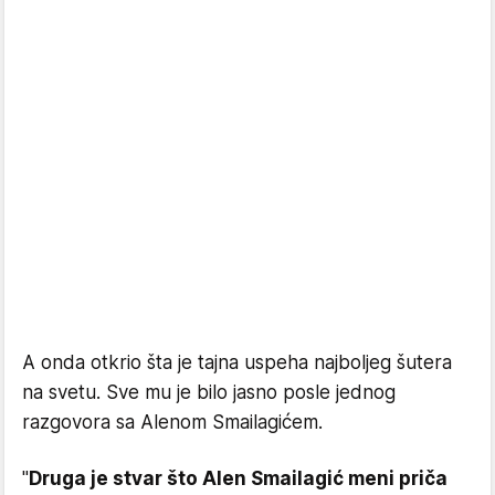
A onda otkrio šta je tajna uspeha najboljeg šutera
na svetu. Sve mu je bilo jasno posle jednog
razgovora sa Alenom Smailagićem.
"
Druga je stvar što Alen Smailagić meni priča