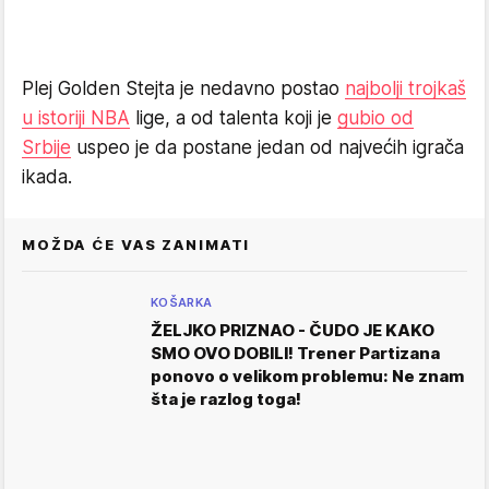
Plej Golden Stejta je nedavno postao
najbolji trojkaš
u istoriji NBA
lige, a od talenta koji je
gubio od
Srbije
uspeo je da postane jedan od najvećih igrača
ikada.
MOŽDA ĆE VAS ZANIMATI
KOŠARKA
ŽELJKO PRIZNAO - ČUDO JE KAKO
SMO OVO DOBILI! Trener Partizana
ponovo o velikom problemu: Ne znam
šta je razlog toga!