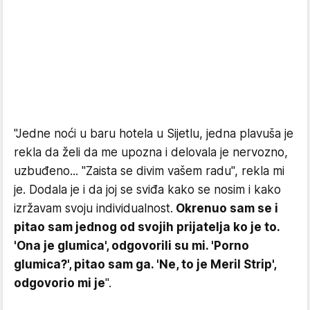
"Jedne noći u baru hotela u Sijetlu, jedna plavuša je
rekla da želi da me upozna i delovala je nervozno,
uzbuđeno... "Zaista se divim vašem radu", rekla mi
je. Dodala je i da joj se sviđa kako se nosim i kako
izržavam svoju individualnost.
Okrenuo sam se i
pitao sam jednog od svojih prijatelja ko je to.
'Ona je glumica', odgovorili su mi. 'Porno
glumica?', pitao sam ga. 'Ne, to je Meril Strip',
odgovorio mi je
".