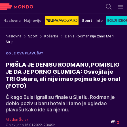
Naslovna
Najnovije
Sport
Info
Naslovna
Sport
Košarka
Denis Rodman nije znao Meril
Strip
KO JE OVA PLAVUŠA?
PRIŠLA JE DENISU RODMANU, POMISLIO
JE DA JE PORNO GLUMICA: Osvojila je
TRI Oskara, ali nije imao pojma ko je ona!
(FOTO)
Čikago Bulsi igrali su finale u Sijetlu. Rodman je
dobio poziv u baru hotela i tamo je ugledao
plavušu kako ide ka njemu.
Mladen Šolak
2
Objavljeno 15.01.2022. 23:49h