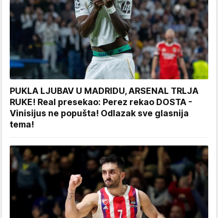
PUKLA LJUBAV U MADRIDU, ARSENAL TRLJA
RUKE! Real presekao: Perez rekao DOSTA -
Vinisijus ne popušta! Odlazak sve glasnija
tema!