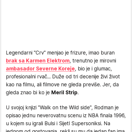
Legendarni "Crv" menjao je frizure, imao buran
brak sa Karmen Elektrom
, trenutno je mirovni
ambasador Severne Koreje
, bio je i glumac,
profesionalni rvač... Duže od tri decenije živi život
kao na filmu, ali filmove ne gleda previše. Jer, da
gleda znao bi ko je
Meril Strip
.
U svojoj knjizi "Walk on the Wild side", Rodman je
opisao jednu neverovatnu scenu iz NBA finala 1996,
u kojem su igrali Bulsi i Sijetl Supersoniksi. Na
jednom od gostovanja, rekli su mu da jedan fan ima