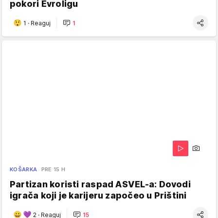
pokori Evroligu
1
·
Reaguj
1
KOŠARKA
PRE 15 H
Partizan koristi raspad ASVEL-a: Dovodi
igrača koji je karijeru započeo u Prištini
2
·
Reaguj
15