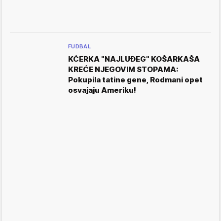
FUDBAL
KĆERKA "NAJLUĐEG" KOŠARKAŠA
KREĆE NJEGOVIM STOPAMA:
Pokupila tatine gene, Rodmani opet
osvajaju Ameriku!