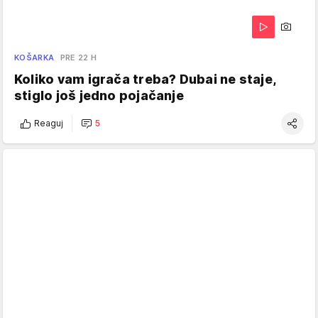
KOŠARKA
PRE 22 H
Koliko vam igrača treba? Dubai ne staje,
stiglo još jedno pojačanje
Reaguj
5