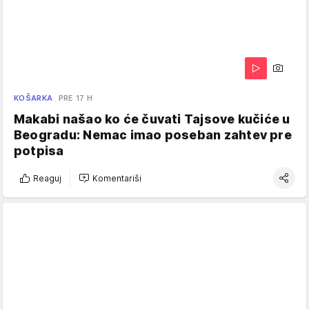
KOŠARKA
PRE 17 H
Makabi našao ko će čuvati Tajsove kučiće u
Beogradu: Nemac imao poseban zahtev pre
potpisa
Reaguj
Komentariši