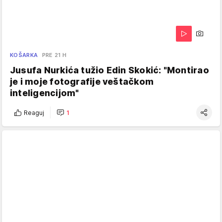
KOŠARKA
PRE 21 H
Jusufa Nurkića tužio Edin Skokić: "Montirao
je i moje fotografije veštačkom
inteligencijom"
Reaguj
1