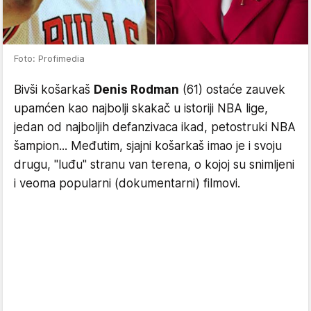
Foto: Profimedia
Bivši košarkaš
Denis Rodman
(61) ostaće zauvek
upamćen kao najbolji skakač u istoriji NBA lige,
jedan od najboljih defanzivaca ikad, petostruki NBA
šampion... Međutim, sjajni košarkaš imao je i svoju
drugu, "luđu" stranu van terena, o kojoj su snimljeni
i veoma popularni (dokumentarni) filmovi.