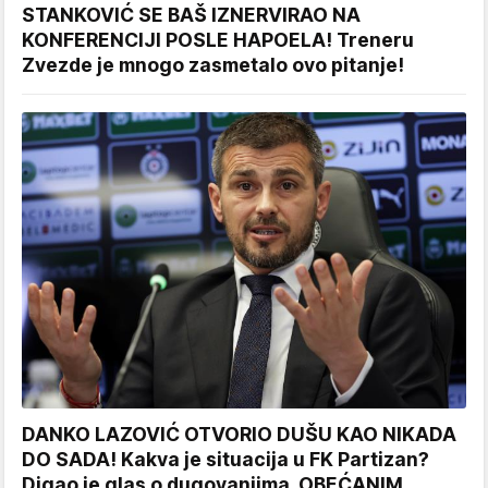
STANKOVIĆ SE BAŠ IZNERVIRAO NA
KONFERENCIJI POSLE HAPOELA! Treneru
Zvezde je mnogo zasmetalo ovo pitanje!
DANKO LAZOVIĆ OTVORIO DUŠU KAO NIKADA
DO SADA! Kakva je situacija u FK Partizan?
Digao je glas o dugovanjima, OBEĆANIM