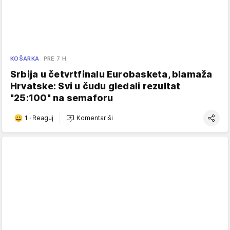
KOŠARKA
PRE 7 H
Srbija u četvrtfinalu Eurobasketa, blamaža
Hrvatske: Svi u čudu gledali rezultat
"25:100" na semaforu
1
·
Reaguj
Komentariši