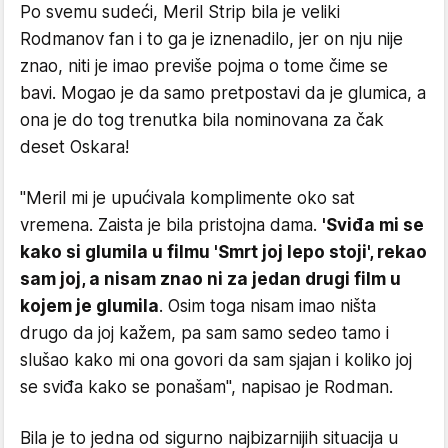
Po svemu sudeći, Meril Strip bila je veliki
Rodmanov fan i to ga je iznenadilo, jer on nju nije
znao, niti je imao previše pojma o tome čime se
bavi. Mogao je da samo pretpostavi da je glumica, a
ona je do tog trenutka bila nominovana za čak
deset Oskara!
"Meril mi je upućivala komplimente oko sat
vremena. Zaista je bila pristojna dama.
'Sviđa mi se
kako si glumila u filmu 'Smrt joj lepo stoji', rekao
sam joj, a nisam znao ni za jedan drugi film u
kojem je glumila
. Osim toga nisam imao ništa
drugo da joj kažem, pa sam samo sedeo tamo i
slušao kako mi ona govori da sam sjajan i koliko joj
se sviđa kako se ponašam", napisao je Rodman.
Bila je to jedna od sigurno najbizarnijih situacija u