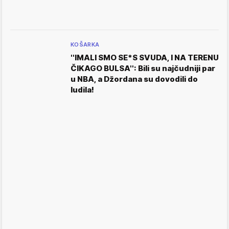
KOŠARKA
''IMALI SMO SE*S SVUDA, I NA TERENU
ČIKAGO BULSA'': Bili su najčudniji par
u NBA, a Džordana su dovodili do
ludila!