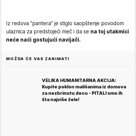
Iz redova "pantera" je stiglo saopštenje povodom
ulaznica za predstojeći meč i da se
na toj utakmici
neće naći gostujući navijači.
MOŽDA ĆE VAS ZANIMATI
VELIKA HUMANITARNA AKCIJA:
Kupite poklon mališanima iz domova
za nezbrinutu decu - PITALI smo ih
šta najviše žele!