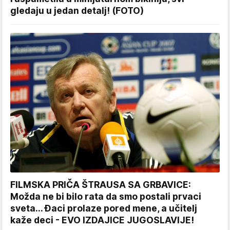
gledaju u jedan detalj! (FOTO)
FILMSKA PRIČA ŠTRAUSA SA GRBAVICE:
Možda ne bi bilo rata da smo postali prvaci
sveta... Đaci prolaze pored mene, a učitelj
kaže deci - EVO IZDAJICE JUGOSLAVIJE!