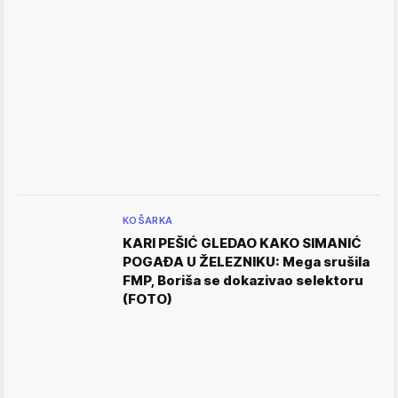
KOŠARKA
KARI PEŠIĆ GLEDAO KAKO SIMANIĆ
POGAĐA U ŽELEZNIKU: Mega srušila
FMP, Boriša se dokazivao selektoru
(FOTO)