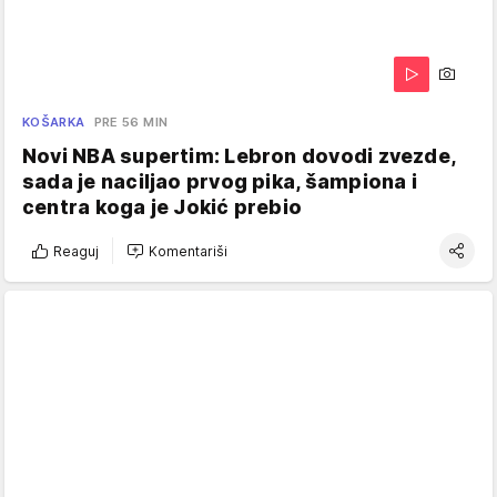
KOŠARKA
PRE 56 MIN
Novi NBA supertim: Lebron dovodi zvezde,
sada je naciljao prvog pika, šampiona i
centra koga je Jokić prebio
Reaguj
Komentariši