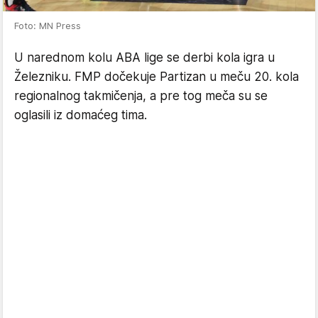
Foto: MN Press
U narednom kolu ABA lige se derbi kola igra u
Železniku. FMP dočekuje Partizan u meču 20. kola
regionalnog takmičenja, a pre tog meča su se
oglasili iz domaćeg tima.