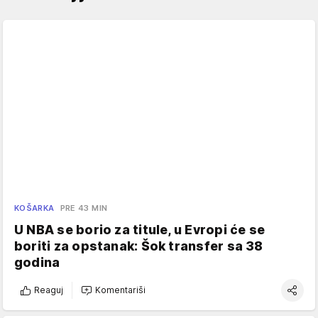
KOŠARKA
PRE 43 MIN
U NBA se borio za titule, u Evropi će se
boriti za opstanak: Šok transfer sa 38
godina
Reaguj
Komentariši