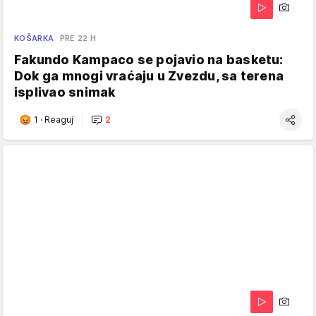
KOŠARKA
PRE 22 H
Fakundo Kampaco se pojavio na basketu:
Dok ga mnogi vraćaju u Zvezdu, sa terena
isplivao snimak
1
·
Reaguj
2