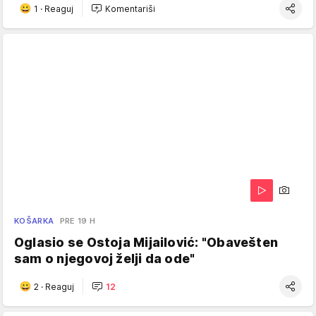
1
·
Reaguj
Komentariši
KOŠARKA
PRE 19 H
Oglasio se Ostoja Mijailović: "Obavešten
sam o njegovoj želji da ode"
2
·
Reaguj
12