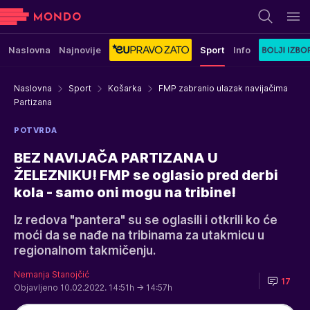
Naslovna
Najnovije
Sport
Info
Naslovna
Sport
Košarka
FMP zabranio ulazak navijačima
Partizana
POTVRDA
BEZ NAVIJAČA PARTIZANA U
ŽELEZNIKU! FMP se oglasio pred derbi
kola - samo oni mogu na tribine!
Iz redova "pantera" su se oglasili i otkrili ko će
moći da se nađe na tribinama za utakmicu u
regionalnom takmičenju.
Nemanja Stanojčić
17
Objavljeno 10.02.2022. 14:51h
→ 14:57h