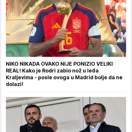
NIKO NIKADA OVAKO NIJE PONIZIO VELIKI
REAL! Kako je Rodri zabio nož u leđa
Kraljevima - posle ovoga u Madrid bolje da ne
dolazi!