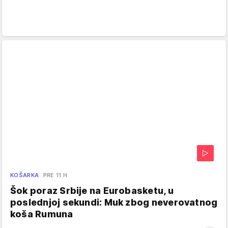
KOŠARKA
PRE 11 H
Šok poraz Srbije na Eurobasketu, u
poslednjoj sekundi: Muk zbog neverovatnog
koša Rumuna