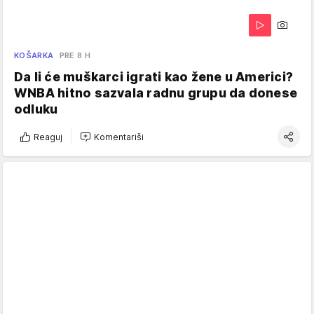
KOŠARKA
PRE 8 H
Da li će muškarci igrati kao žene u Americi?
WNBA hitno sazvala radnu grupu da donese
odluku
Reaguj
Komentariši