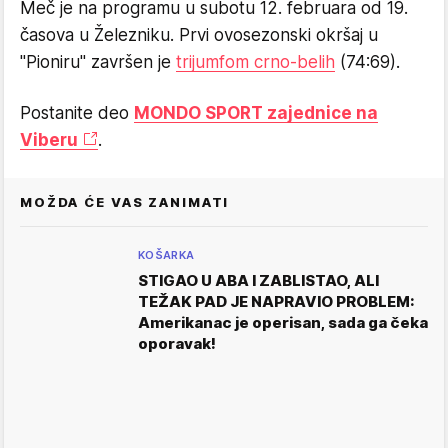
Meč je na programu u subotu 12. februara od 19.
časova u Železniku. Prvi ovosezonski okršaj u
"Pioniru" završen je
trijumfom crno-belih
(74:69).
Postanite deo
MONDO SPORT zajednice na
Viberu
.
MOŽDA ĆE VAS ZANIMATI
KOŠARKA
STIGAO U ABA I ZABLISTAO, ALI
TEŽAK PAD JE NAPRAVIO PROBLEM:
Amerikanac je operisan, sada ga čeka
oporavak!