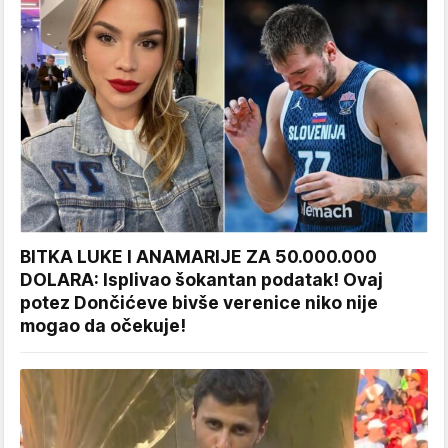
BITKA LUKE I ANAMARIJE ZA 50.000.000
DOLARA: Isplivao šokantan podatak! Ovaj
potez Dončićeve bivše verenice niko nije
mogao da očekuje!