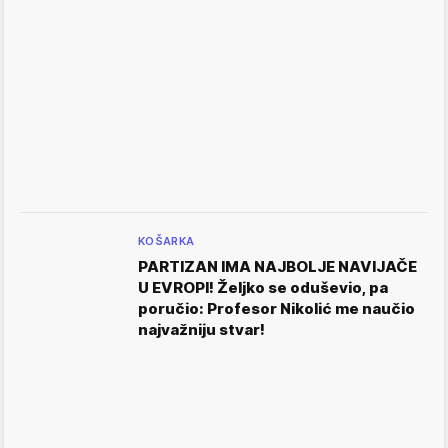
KOŠARKA
PARTIZAN IMA NAJBOLJE NAVIJAČE
U EVROPI! Željko se oduševio, pa
poručio: Profesor Nikolić me naučio
najvažniju stvar!