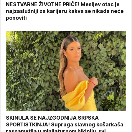
NESTVARNE ŽIVOTNE PRIČE! Mesijev otac je
najzaslužniji za karijeru kakva se nikada neće
ponoviti
SKINULA SE NAJZGODNIJA SRPSKA
SPORTISTKINJA! Supruga slavnog košarkaša
raspametila u minijaturnom bikiniju, svi