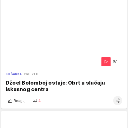
KOŠARKA
PRE 21 H
Džoel Bolomboj ostaje: Obrt u slučaju
iskusnog centra
Reaguj
4