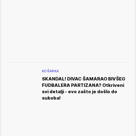
KOŠARKA
SKANDAL! DIVAC ŠAMARAO BIVŠEG
FUDBALERA PARTIZANA? Otkriveni
svi detalji - evo zašto je došlo do
sukoba!