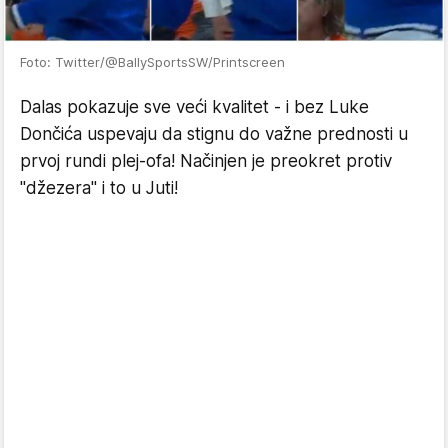
Foto: Twitter/@BallySportsSW/Printscreen
Dalas pokazuje sve veći kvalitet - i bez Luke
Dončića uspevaju da stignu do važne prednosti u
prvoj rundi plej-ofa! Načinjen je preokret protiv
"džezera" i to u Juti!