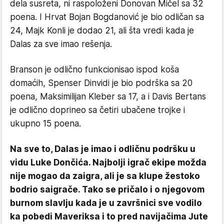
dela susreta, ni raspoloženi Donovan Mičel sa 32
poena. I Hrvat Bojan Bogdanović je bio odličan sa
24, Majk Konli je dodao 21, ali šta vredi kada je
Dalas za sve imao rešenja.
Branson je odlično funkcionisao ispod koša
domaćih, Spenser Dinvidi je bio podrška sa 20
poena, Maksimilijan Kleber sa 17, a i Davis Bertans
je odlično doprineo sa četiri ubačene trojke i
ukupno 15 poena.
Na sve to, Dalas je imao i odličnu podršku u
vidu Luke Dončića. Najbolji igrač ekipe možda
nije mogao da zaigra, ali je sa klupe žestoko
bodrio saigrače. Tako se pričalo i o njegovom
burnom slavlju kada je u završnici sve vodilo
ka pobedi Maveriksa i to pred navijačima Jute