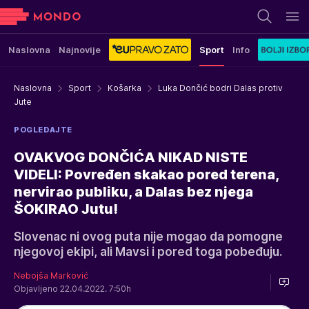
Naslovna
Najnovije
Sport
Info
Naslovna
Sport
Košarka
Luka Dončić bodri Dalas protiv
Jute
POGLEDAJTE
OVAKVOG DONČIĆA NIKAD NISTE
VIDELI: Povređen skakao pored terena,
nervirao publiku, a Dalas bez njega
ŠOKIRAO Jutu!
Slovenac ni ovog puta nije mogao da pomogne
njegovoj ekipi, ali Mavsi i pored toga pobeđuju.
Nebojša Marković
Objavljeno 22.04.2022. 7:50h