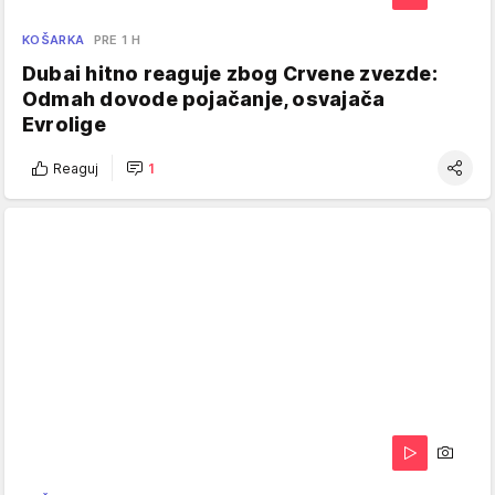
KOŠARKA
PRE 1 H
Dubai hitno reaguje zbog Crvene zvezde:
Odmah dovode pojačanje, osvajača
Evrolige
Reaguj
1