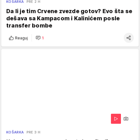
KOŠARKA
PRE 2 H
Da li je tim Crvene zvezde gotov? Evo šta se
dešava sa Kampacom i Kalinićem posle
transfer bombe
Reaguj
1
KOŠARKA
PRE 3 H