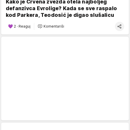
Kako je Crvena zvezda otela najboljeg
defanzivca Evrolige? Kada se sve raspalo
kod Parkera, Teodosić je digao slušalicu
2
·
Reaguj
Komentariši