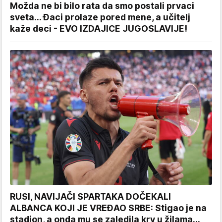
Možda ne bi bilo rata da smo postali prvaci
sveta... Đaci prolaze pored mene, a učitelj
kaže deci - EVO IZDAJICE JUGOSLAVIJE!
RUSI, NAVIJAČI SPARTAKA DOČEKALI
ALBANCA KOJI JE VREĐAO SRBE: Stigao je na
stadion, a onda mu se zaledila krv u žilama...