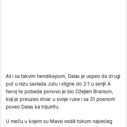
Ali i sa takvim hendikepom, Dalas je uspeo da drugi
put u nizu savlada Jutu i stigne do 2:1 u seriji! A
heroj te pobede ponovo je bio Džejlen Branson,
koji je preuzeo stvar u svoje ruke i sa 31 poenom
poveo Dalas ka trijumfu.
U meču u kojem su Mavsi vodili tokom najvećeg