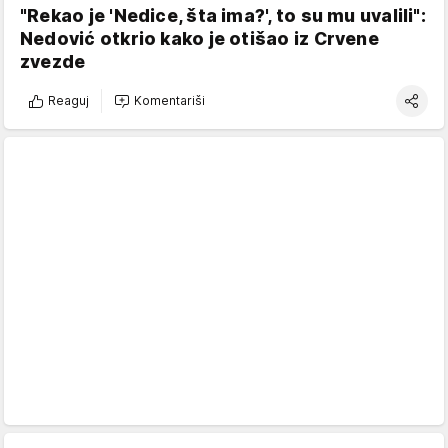
"Rekao je 'Nedice, šta ima?', to su mu uvalili":
Nedović otkrio kako je otišao iz Crvene
zvezde
Reaguj
Komentariši