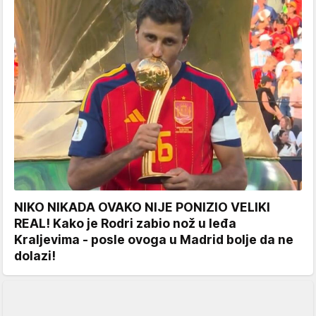
NIKO NIKADA OVAKO NIJE PONIZIO VELIKI
REAL! Kako je Rodri zabio nož u leđa
Kraljevima - posle ovoga u Madrid bolje da ne
dolazi!