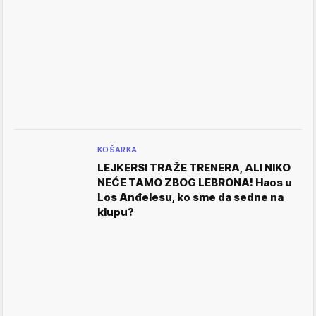
KOŠARKA
LEJKERSI TRAŽE TRENERA, ALI NIKO
NEĆE TAMO ZBOG LEBRONA! Haos u
Los Anđelesu, ko sme da sedne na
klupu?