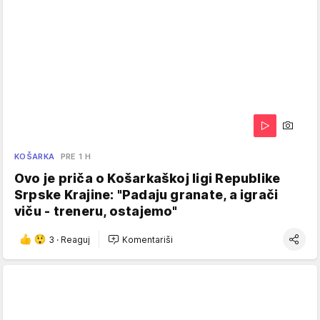
KOŠARKA
PRE 1 H
Ovo je priča o Košarkaškoj ligi Republike
Srpske Krajine: "Padaju granate, a igrači
viču - treneru, ostajemo"
3
·
Reaguj
Komentariši