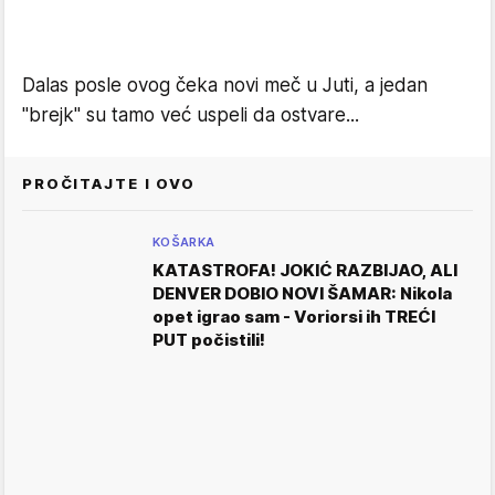
Dalas posle ovog čeka novi meč u Juti, a jedan
"brejk" su tamo već uspeli da ostvare...
PROČITAJTE I OVO
KOŠARKA
KATASTROFA! JOKIĆ RAZBIJAO, ALI
DENVER DOBIO NOVI ŠAMAR: Nikola
opet igrao sam - Voriorsi ih TREĆI
PUT počistili!