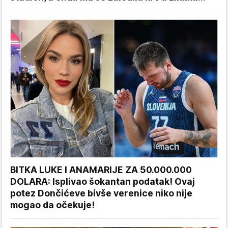
BITKA LUKE I ANAMARIJE ZA 50.000.000
DOLARA: Isplivao šokantan podatak! Ovaj
potez Dončićeve bivše verenice niko nije
mogao da očekuje!