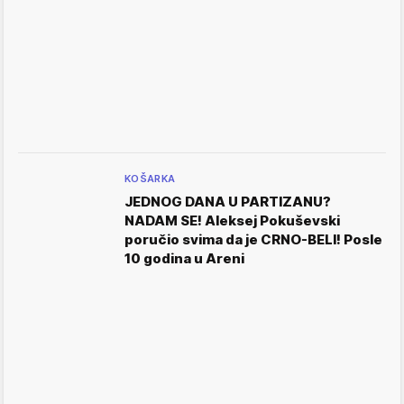
KOŠARKA
JEDNOG DANA U PARTIZANU?
NADAM SE! Aleksej Pokuševski
poručio svima da je CRNO-BELI! Posle
10 godina u Areni