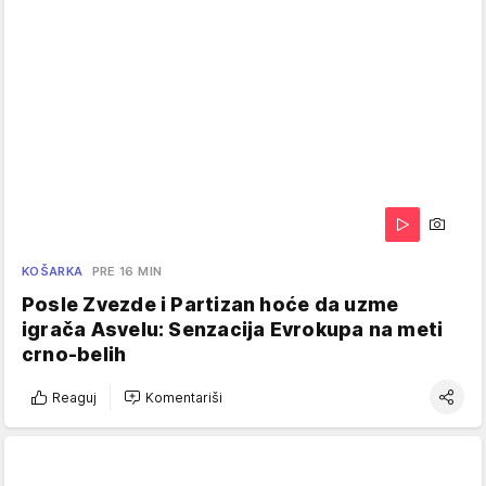
KOŠARKA
PRE 16 MIN
Posle Zvezde i Partizan hoće da uzme
igrača Asvelu: Senzacija Evrokupa na meti
crno-belih
Reaguj
Komentariši