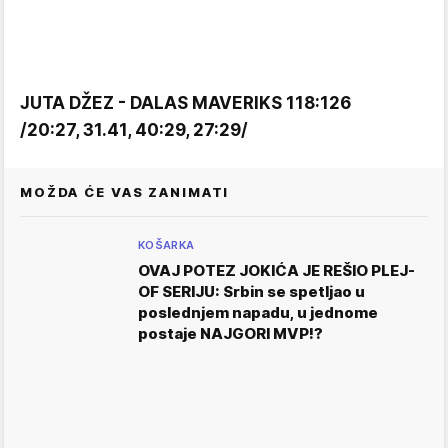
JUTA DŽEZ - DALAS MAVERIKS 118:126
/20:27, 31.41, 40:29, 27:29/
MOŽDA ĆE VAS ZANIMATI
KOŠARKA
OVAJ POTEZ JOKIĆA JE REŠIO PLEJ-
OF SERIJU: Srbin se spetljao u
poslednjem napadu, u jednome
postaje NAJGORI MVP!?