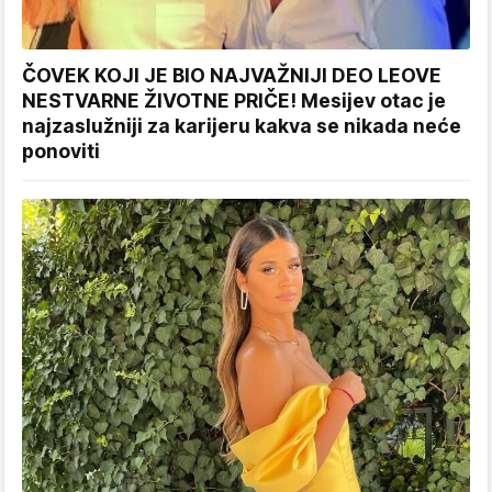
ČOVEK KOJI JE BIO NAJVAŽNIJI DEO LEOVE
NESTVARNE ŽIVOTNE PRIČE! Mesijev otac je
najzaslužniji za karijeru kakva se nikada neće
ponoviti