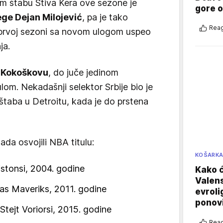
om štabu Stiva Kera ove sezone je
gore 
ge Dejan Milojević
, pa je tako
Reag
u prvoj sezoni sa novom ulogom uspeo
ja.
u Kokoškovu
, do juče jedinom
lom. Nekadašnji selektor Srbije bio je
taba u Detroitu, kada je do prstena
ada osvojili NBA titulu:
KOŠARK
istonsi, 2004. godine
Kako ć
Valens
as Maveriks, 2011. godine
evroli
ponovi
tejt Voriorsi, 2015. godine
Reag