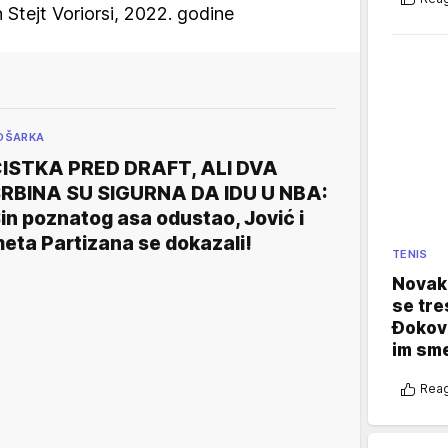
 Stejt Voriorsi, 2022. godine
OŠARKA
ISTKA PRED DRAFT, ALI DVA
RBINA SU SIGURNA DA IDU U NBA:
in poznatog asa odustao, Jović i
eta Partizana se dokazali!
TENIS
Novak 
se tre
Đokovi
im sm
Reag