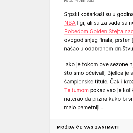
Foto: Profimedia
Srpski košarkaši su u godin
NBA
ligi, ali su za sada sam
Pobedom Golden Stejta na
ovogodišnjeg finala, prsten j
našao u odabranom društvu
Iako je tokom ove sezone nj
što smo očeivali, Bjelica je
šampionske titule. Čak i kroz
Tejtumom
pokazivao je kolik
naterao da prizna kako bi sr
malo pametniji...
MOŽDA ĆE VAS ZANIMATI