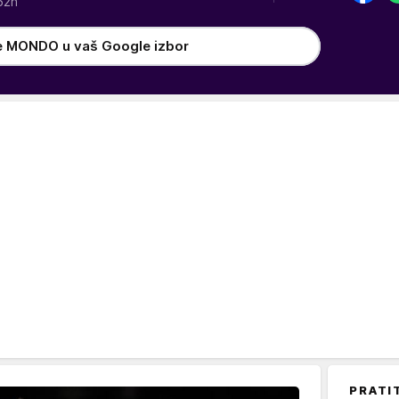
52h
e MONDO u vaš Google izbor
PRATI