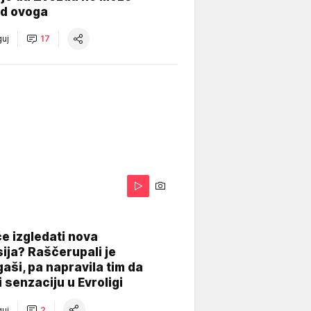
od ovoga
uj
17
A
e izgledati nova
ija? Raščerupali je
gaši, pa napravila tim da
 senzaciju u Evroligi
uj
2