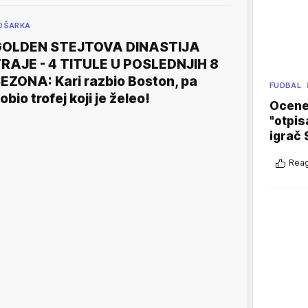
OŠARKA
GOLDEN STEJTOVA DINASTIJA
RAJE - 4 TITULE U POSLEDNJIH 8
EZONA: Kari razbio Boston, pa
FUDBAL
obio trofej koji je želeo!
Ocene 
"otpis
igrač 
Reag