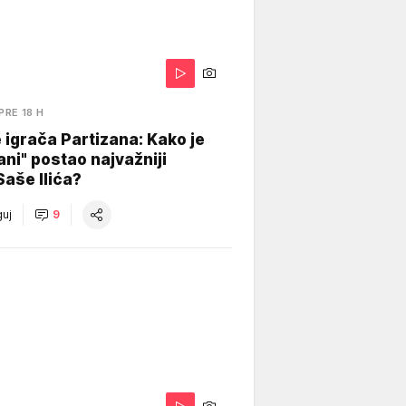
PRE 18 H
igrača Partizana: Kako je
ani" postao najvažniji
Saše Ilića?
uj
9