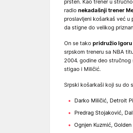
prsten. Kao trener u stručn
radio
nekadašnji trener Me
proslavljeni košarkaš već 
da stigne do velikog priznan
On se tako
pridružio Igor
srpskom treneru sa NBA titu
2004. godine deo stručnog š
stigao i Miličić.
Srpski košarkaši koji su do s
Darko Miličić, Detroit P
Predrag Stojaković, Dal
Ognjen Kuzmić, Golden S