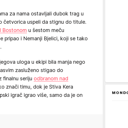
ama za nama ostavljali dubok trag u
o četvorica uspeli da stignu do titule.
d Bostonom
u šestom meču
e pripao i Nemanji Bjelici, koji se tako
.
egova uloga u ekipi bila manja nego
 sasvim zasluženo stigao do
 finalnu seriju
odbranom nad
o znači timu, dok je Stiva Kera
MOND
pski igrač igrao više, samo da je on