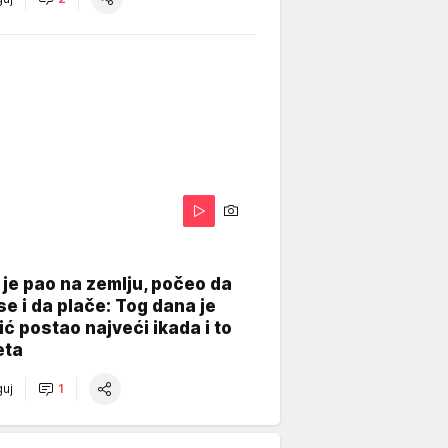
je pao na zemlju, počeo da
se i da plače: Tog dana je
ć postao najveći ikada i to
eta
uj
1