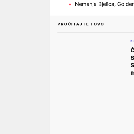
Nemanja Bjelica, Golden
PROČITAJTE I OVO
K
Č
S
S
m