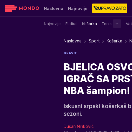
Naslovna
Najnovije
Najnovije
Fudbal
Košarka
Tenis
Vat
Sensa
Stvar ukusa
Yumama
Naslovna
Sport
Košarka
N
BRAVO!
BJELICA OSVOJ
IGRAČ SA PRSTE
NBA šampion!
Iskusni srpski košarkaš 
sezoni.
Dušan Ninković