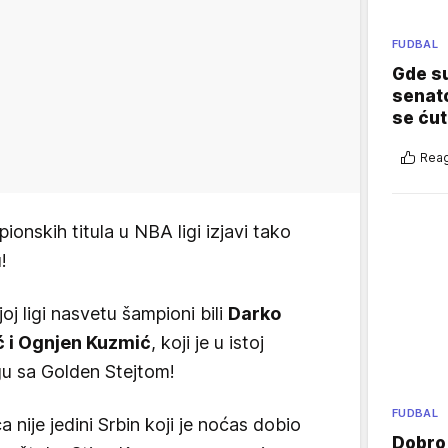
FUDBAL
Gde su
senato
se ćut
Reag
onskih titula u NBA ligi izjavi tako
!
joj ligi nasvetu šampioni bili
Darko
ć i Ognjen Kuzmić
, koji je u istoj
igu sa Golden Stejtom!
FUDBAL
 nije jedini Srbin koji je noćas dobio
Dobro