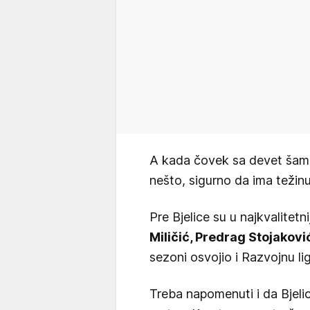
A kada čovek sa devet šampi
nešto, sigurno da ima težinu
Pre Bjelice su u najkvalitetni
Miličić, Predrag Stojakovi
sezoni osvojio i Razvojnu l
Treba napomenuti i da Bjelica