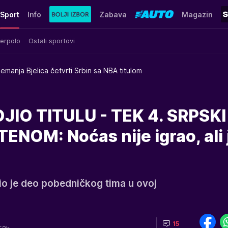
Sport
Info
Zabava
Magazin
erpolo
Ostali sportovi
emanja Bjelica četvrti Srbin sa NBA titulom
IO TITULU - TEK 4. SRPSKI
NOM: Noćas nije igrao, ali 
bio je deo pobedničkog tima u ovoj
15