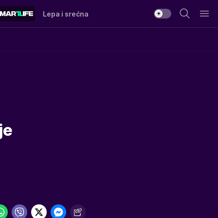
Lepa i srećna
je