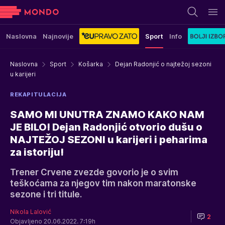
Naslovna
Najnovije
Sport
Info
Naslovna
Sport
Košarka
Dejan Radonjić o najtežoj sezoni
u karijeri
REKAPITULACIJA
SAMO MI UNUTRA ZNAMO KAKO NAM
JE BILO! Dejan Radonjić otvorio dušu o
NAJTEŽOJ SEZONI u karijeri i peharima
za istoriju!
Trener Crvene zvezde govorio je o svim
teškoćama za njegov tim nakon maratonske
sezone i tri titule.
Nikola Lalović
2
Objavljeno 20.06.2022. 7:19h