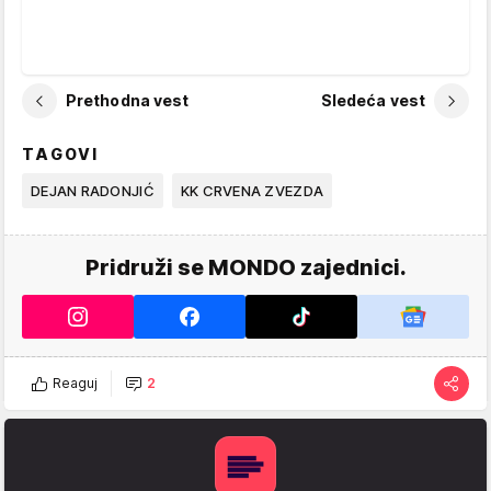
Prethodna vest
Sledeća vest
TAGOVI
DEJAN RADONJIĆ
KK CRVENA ZVEZDA
Pridruži se MONDO zajednici.
Reaguj
2