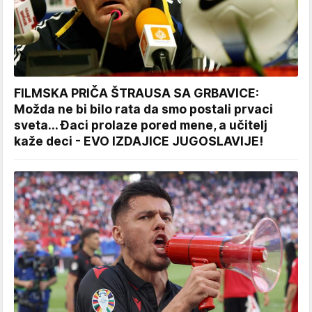
FILMSKA PRIČA ŠTRAUSA SA GRBAVICE:
Možda ne bi bilo rata da smo postali prvaci
sveta... Đaci prolaze pored mene, a učitelj
kaže deci - EVO IZDAJICE JUGOSLAVIJE!