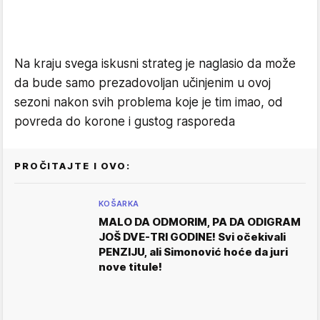
Na kraju svega iskusni strateg je naglasio da može
da bude samo prezadovoljan učinjenim u ovoj
sezoni nakon svih problema koje je tim imao, od
povreda do korone i gustog rasporeda
PROČITAJTE I OVO:
KOŠARKA
MALO DA ODMORIM, PA DA ODIGRAM
JOŠ DVE-TRI GODINE! Svi očekivali
PENZIJU, ali Simonović hoće da juri
nove titule!