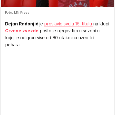
Foto: MN Press
Dejan Radonjić
je
proslavio svoju 15. titulu
na klupi
Crvene zvezde
pošto je njegov tim u sezoni u
kojoj je odigrao više od 80 utakmica uzeo tri
pehara.