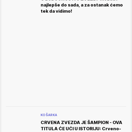
najlepše do sada, a za ostanak ćemo
tek da vidimo!
KOŠARKA
CRVENA ZVEZDA JE ŠAMPION - OVA
TITULA ĆE UĆI U ISTORIJU: Crveno-