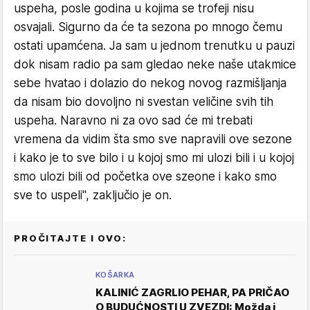
uspeha, posle godina u kojima se trofeji nisu
osvajali. Sigurno da će ta sezona po mnogo čemu
ostati upamćena. Ja sam u jednom trenutku u pauzi
dok nisam radio pa sam gledao neke naše utakmice
sebe hvatao i dolazio do nekog novog razmišljanja
da nisam bio dovoljno ni svestan veličine svih tih
uspeha. Naravno ni za ovo sad će mi trebati
vremena da vidim šta smo sve napravili ove sezone
i kako je to sve bilo i u kojoj smo mi ulozi bili i u kojoj
smo ulozi bili od početka ove szeone i kako smo
sve to uspeli", zaključio je on.
PROČITAJTE I OVO:
KOŠARKA
KALINIĆ ZAGRLIO PEHAR, PA PRIČAO
O BUDUĆNOSTI U ZVEZDI: Možda i