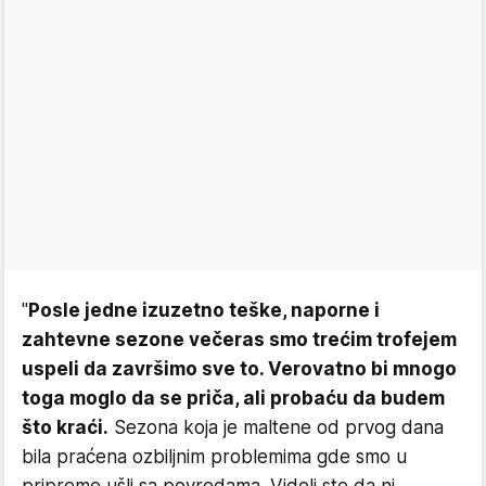
"
Posle jedne izuzetno teške, naporne i
zahtevne sezone večeras smo trećim trofejem
uspeli da završimo sve to. Verovatno bi mnogo
toga moglo da se priča, ali probaću da budem
što kraći.
Sezona koja je maltene od prvog dana
bila praćena ozbiljnim problemima gde smo u
pripreme ušli sa povredama. Videli ste da ni