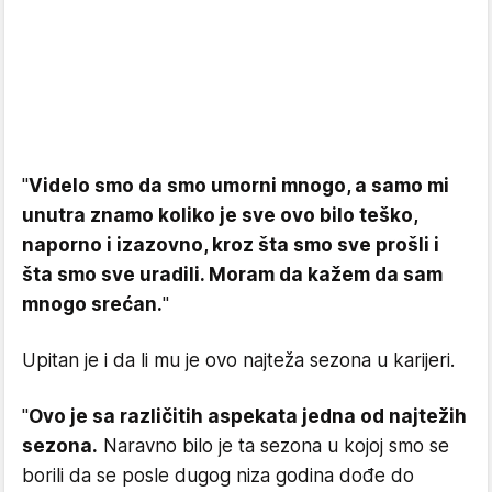
"
Videlo smo da smo umorni mnogo, a samo mi
unutra znamo koliko je sve ovo bilo teško,
naporno i izazovno, kroz šta smo sve prošli i
šta smo sve uradili. Moram da kažem da sam
mnogo srećan.
"
Upitan je i da li mu je ovo najteža sezona u karijeri.
"
Ovo je sa različitih aspekata jedna od najtežih
sezona.
Naravno bilo je ta sezona u kojoj smo se
borili da se posle dugog niza godina dođe do