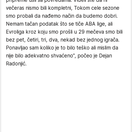
večeras nismo bili kompletni, Tokom cele sezone
smo probali da nađemo način da budemo dobri.
Nemam tačan podatak što se tiče ABA lige, ali
Evroliga kroz koju smo prošli u 29 mečeva smo bili
bez pet, četiri, tri, dva, nekad bez jednog igrača.
Ponavljao sam koliko je to bilo teško ali mislim da
nije bilo adekvatno shvaćeno", počeo je Dejan
Radonjić.