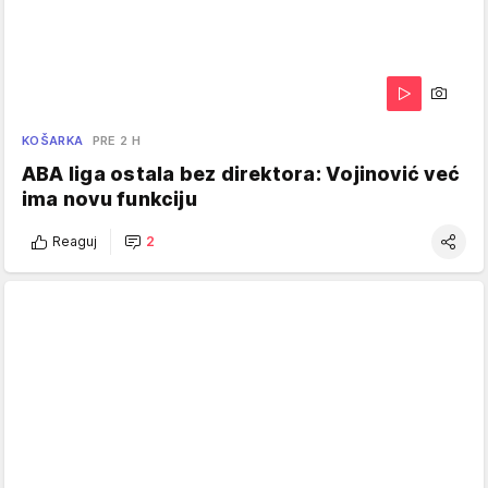
KOŠARKA
PRE 2 H
ABA liga ostala bez direktora: Vojinović već
ima novu funkciju
Reaguj
2