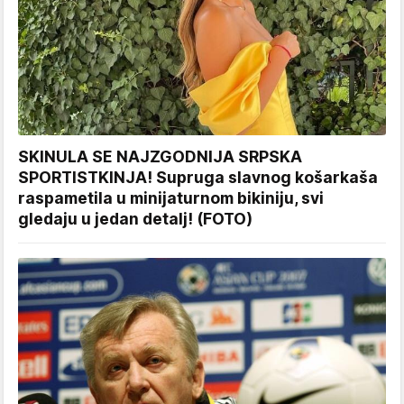
SKINULA SE NAJZGODNIJA SRPSKA
SPORTISTKINJA! Supruga slavnog košarkaša
raspametila u minijaturnom bikiniju, svi
gledaju u jedan detalj! (FOTO)