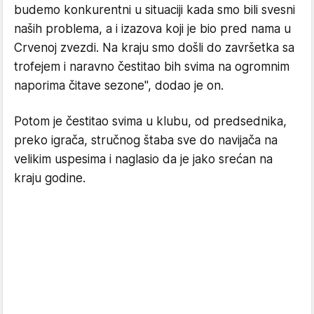
budemo konkurentni u situaciji kada smo bili svesni
naših problema, a i izazova koji je bio pred nama u
Crvenoj zvezdi. Na kraju smo došli do završetka sa
trofejem i naravno čestitao bih svima na ogromnim
naporima čitave sezone", dodao je on.
Potom je čestitao svima u klubu, od predsednika,
preko igrača, stručnog štaba sve do navijača na
velikim uspesima i naglasio da je jako srećan na
kraju godine.