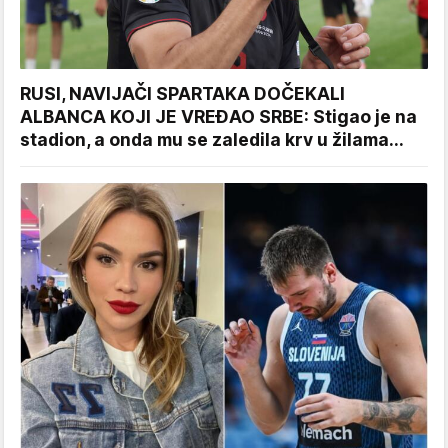
RUSI, NAVIJAČI SPARTAKA DOČEKALI
ALBANCA KOJI JE VREĐAO SRBE: Stigao je na
stadion, a onda mu se zaledila krv u žilama...