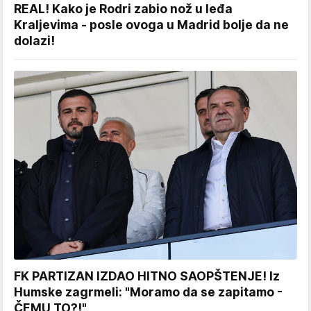
REAL! Kako je Rodri zabio nož u leđa
Kraljevima - posle ovoga u Madrid bolje da ne
dolazi!
FK PARTIZAN IZDAO HITNO SAOPŠTENJE! Iz
Humske zagrmeli: "Moramo da se zapitamo -
ČEMU TO?!"