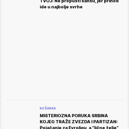
TVOJ: Ne propusti šansu, jer prihod
ide u najbolje svrhe
KOŠARKA
MISTERIOZNA PORUKA SRBINA
KOJEG TRAŽE ZVEZDA I PARTIZAN:
Pojačanje za Evroligu, a "lične želje"