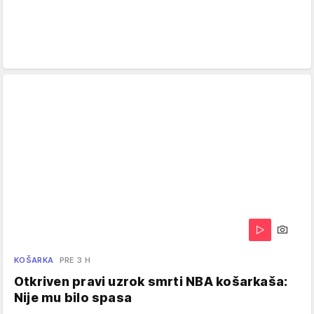
KOŠARKA
PRE 3 H
Otkriven pravi uzrok smrti NBA košarkaša:
Nije mu bilo spasa