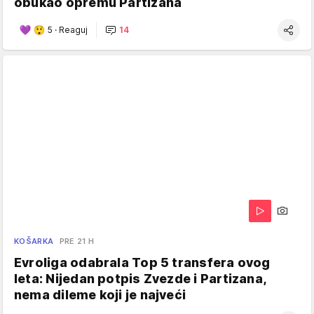
obukao opremu Partizana
5
·
Reaguj
14
KOŠARKA
PRE 21 H
Evroliga odabrala Top 5 transfera ovog
leta: Nijedan potpis Zvezde i Partizana,
nema dileme koji je najveći