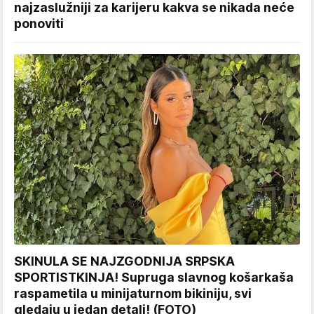
najzaslužniji za karijeru kakva se nikada neće
ponoviti
SKINULA SE NAJZGODNIJA SRPSKA
SPORTISTKINJA! Supruga slavnog košarkaša
raspametila u minijaturnom bikiniju, svi
gledaju u jedan detalj! (FOTO)