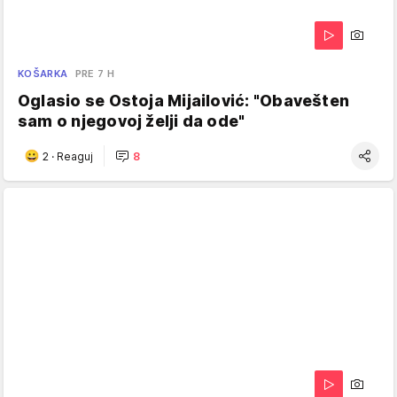
KOŠARKA
PRE 7 H
Oglasio se Ostoja Mijailović: "Obavešten
sam o njegovoj želji da ode"
2
·
Reaguj
8