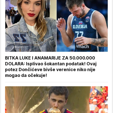
BITKA LUKE I ANAMARIJE ZA 50.000.000
DOLARA: Isplivao šokantan podatak! Ovaj
potez Dončićeve bivše verenice niko nije
mogao da očekuje!