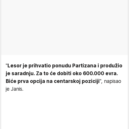
"
Lesor je prihvatio ponudu Partizana i produžio
je saradnju. Za to će dobiti oko 600.000 evra.
Biće prva opcija na centarskoj poziciji
", napisao
je Janis.