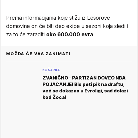
Prema informacijama koje stižu iz Lesorove
domovine on će biti deo ekipe u sezoni koja sledi i
za to će zaraditi
oko 600.000 evra
.
MOŽDA ĆE VAS ZANIMATI
KOŠARKA
ZVANIČNO - PARTIZAN DOVEO NBA
POJAČANJE! Bio peti pik na draftu,
već se dokazao u Evroligi, sad dolazi
kod Žoca!