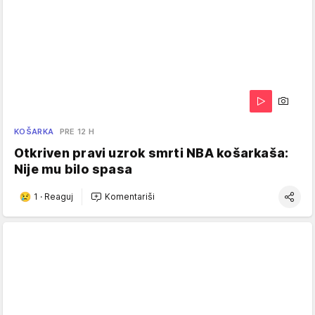
KOŠARKA
PRE 12 H
Otkriven pravi uzrok smrti NBA košarkaša:
Nije mu bilo spasa
1
·
Reaguj
Komentariši