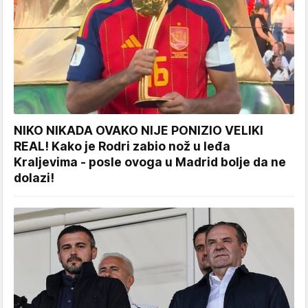
NIKO NIKADA OVAKO NIJE PONIZIO VELIKI
REAL! Kako je Rodri zabio nož u leđa
Kraljevima - posle ovoga u Madrid bolje da ne
dolazi!