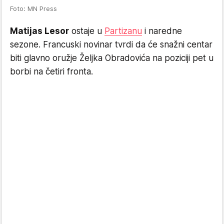
Foto: MN Press
Matijas Lesor
ostaje u
Partizanu
i naredne
sezone. Francuski novinar tvrdi da će snažni centar
biti glavno oružje Željka Obradovića na poziciji pet u
borbi na četiri fronta.