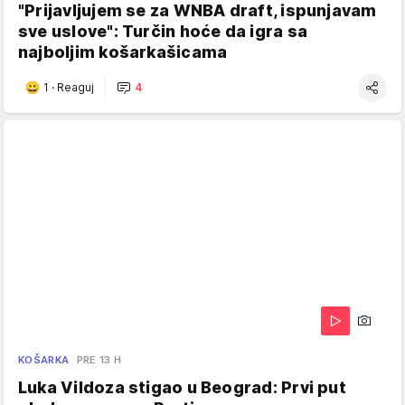
"Prijavljujem se za WNBA draft, ispunjavam
sve uslove": Turčin hoće da igra sa
najboljim košarkašicama
1
·
Reaguj
4
KOŠARKA
PRE 13 H
Luka Vildoza stigao u Beograd: Prvi put