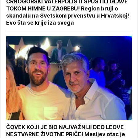
CRNOGORSKI VATERPOLISTI SPUSTILI GLAVE
TOKOM HIMNE U ZAGREBU! Region bruji o
skandalu na Svetskom prvenstvu u Hrvatskoj!
Evo šta se krije iza svega
ČOVEK KOJI JE BIO NAJVAŽNIJI DEO LEOVE
NESTVARNE ŽIVOTNE PRIČE! Mesijev otac je