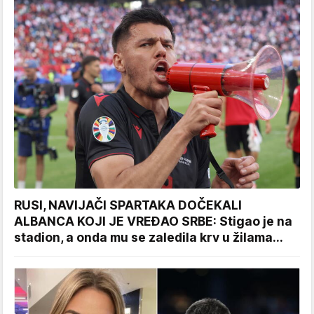
RUSI, NAVIJAČI SPARTAKA DOČEKALI
ALBANCA KOJI JE VREĐAO SRBE: Stigao je na
stadion, a onda mu se zaledila krv u žilama...