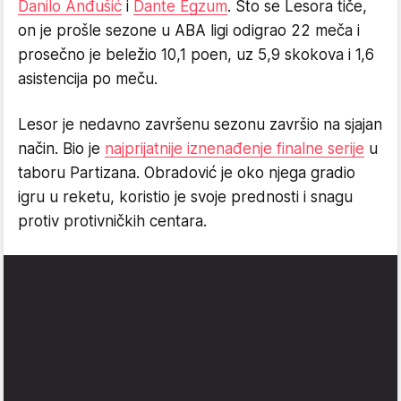
Danilo Anđušić
i
Dante Egzum
. Što se Lesora tiče,
on je prošle sezone u ABA ligi odigrao 22 meča i
prosečno je beležio 10,1 poen, uz 5,9 skokova i 1,6
asistencija po meču.
Lesor je nedavno završenu sezonu završio na sjajan
način. Bio je
najprijatnije iznenađenje finalne serije
u
taboru Partizana. Obradović je oko njega gradio
igru u reketu, koristio je svoje prednosti i snagu
protiv protivničkih centara.