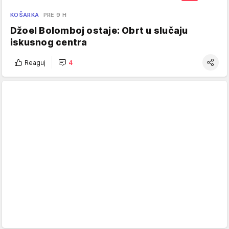
KOŠARKA
PRE 9 H
Džoel Bolomboj ostaje: Obrt u slučaju
iskusnog centra
Reaguj
4