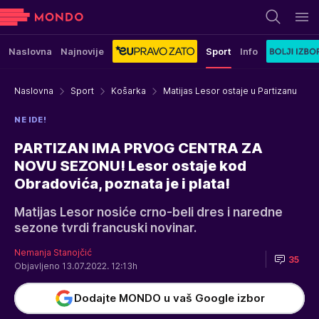
Naslovna
Najnovije
Sport
Info
Naslovna
Sport
Košarka
Matijas Lesor ostaje u Partizanu
NE IDE!
PARTIZAN IMA PRVOG CENTRA ZA
NOVU SEZONU! Lesor ostaje kod
Obradovića, poznata je i plata!
Matijas Lesor nosiće crno-beli dres i naredne
sezone tvrdi francuski novinar.
Nemanja Stanojčić
35
Objavljeno 13.07.2022. 12:13h
Dodajte MONDO u vaš Google izbor