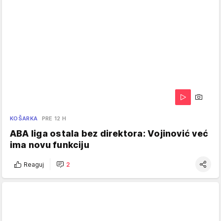
KOŠARKA
PRE 12 H
ABA liga ostala bez direktora: Vojinović već
ima novu funkciju
Reaguj
2