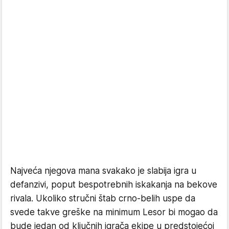
Najveća njegova mana svakako je slabija igra u
defanzivi, poput bespotrebnih iskakanja na bekove
rivala. Ukoliko stručni štab crno-belih uspe da
svede takve greške na minimum Lesor bi mogao da
bude jedan od ključnih igrača ekipe u predstojećoj