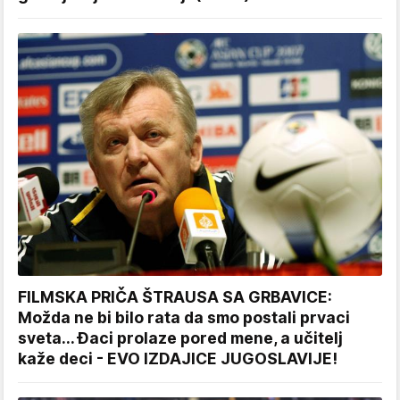
FILMSKA PRIČA ŠTRAUSA SA GRBAVICE:
Možda ne bi bilo rata da smo postali prvaci
sveta... Đaci prolaze pored mene, a učitelj
kaže deci - EVO IZDAJICE JUGOSLAVIJE!