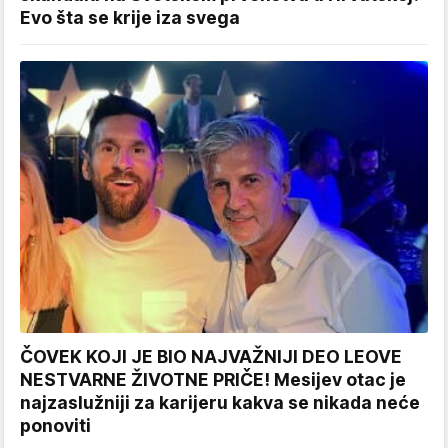
Evo šta se krije iza svega
ČOVEK KOJI JE BIO NAJVAŽNIJI DEO LEOVE
NESTVARNE ŽIVOTNE PRIČE! Mesijev otac je
najzaslužniji za karijeru kakva se nikada neće
ponoviti