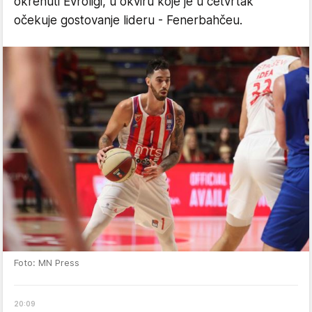
okrenuti Evroligi, u okviru koje je u četvrtak
očekuje gostovanje lideru - Fenerbahčeu.
Foto: MN Press
20
:
09