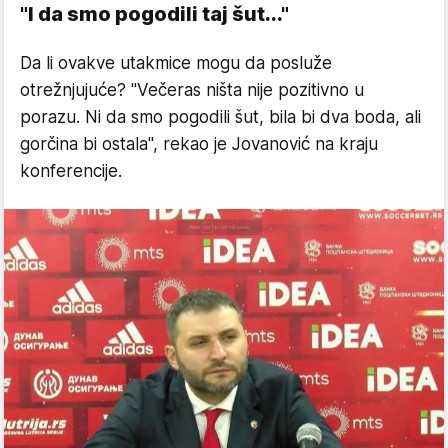
"I da smo pogodili taj šut..."
Da li ovakve utakmice mogu da posluže
otrežnjujuće? "Večeras ništa nije pozitivno u
porazu. Ni da smo pogodili šut, bila bi dva boda, ali
gorčina bi ostala", rekao je Jovanović na kraju
konferencije.