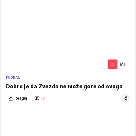
FUDBAL
Dobro je da Zvezda ne može gore od ovoga
Reaguj
17