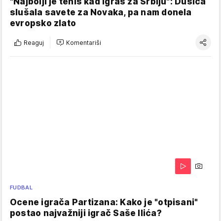
"Najbolji je tenis kad igraš za Srbiju": Dušica
slušala savete za Novaka, pa nam donela
evropsko zlato
Reaguj
Komentariši
FUDBAL
Ocene igrača Partizana: Kako je "otpisani"
postao najvažniji igrač Saše Ilića?