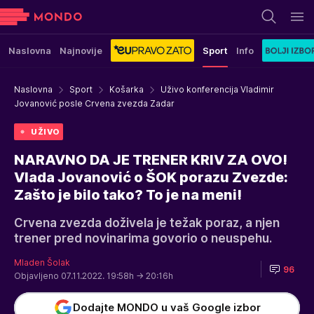
Naslovna
Najnovije
Sport
Info
Naslovna
Sport
Košarka
Uživo konferencija Vladimir
Jovanović posle Crvena zvezda Zadar
UŽIVO
NARAVNO DA JE TRENER KRIV ZA OVO!
Vlada Jovanović o ŠOK porazu Zvezde:
Zašto je bilo tako? To je na meni!
Crvena zvezda doživela je težak poraz, a njen
trener pred novinarima govorio o neuspehu.
Mladen Šolak
96
Objavljeno 07.11.2022. 19:58h
→ 20:16h
Dodajte MONDO u vaš Google izbor