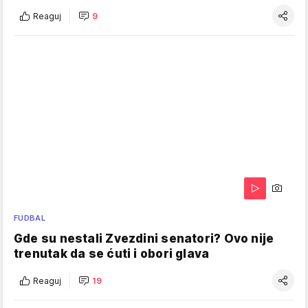
Reaguj
9
FUDBAL
Gde su nestali Zvezdini senatori? Ovo nije
trenutak da se ćuti i obori glava
Reaguj
19