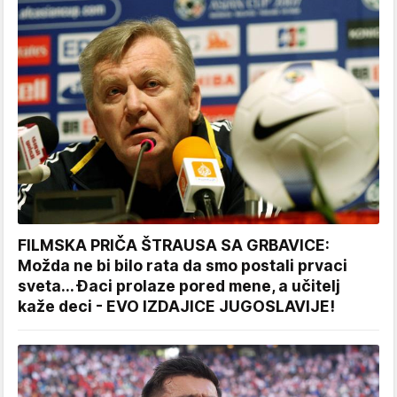
FILMSKA PRIČA ŠTRAUSA SA GRBAVICE:
Možda ne bi bilo rata da smo postali prvaci
sveta... Đaci prolaze pored mene, a učitelj
kaže deci - EVO IZDAJICE JUGOSLAVIJE!