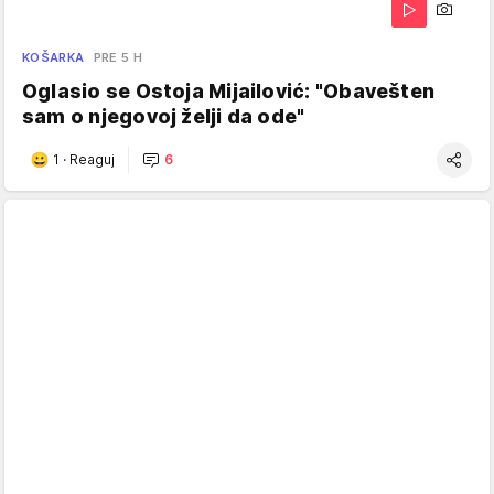
KOŠARKA
PRE 5 H
Oglasio se Ostoja Mijailović: "Obavešten
sam o njegovoj želji da ode"
1
·
Reaguj
6