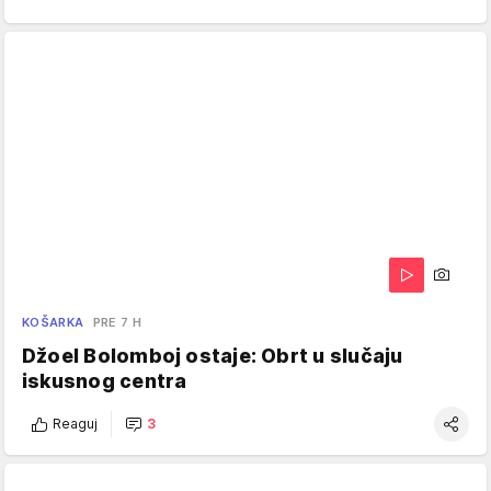
KOŠARKA
PRE 7 H
Džoel Bolomboj ostaje: Obrt u slučaju
iskusnog centra
Reaguj
3