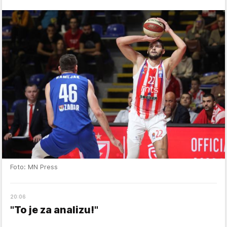
Foto: MN Press
20
:
06
"To je za analizu!"