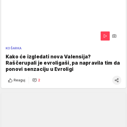
KOŠARKA
Kako će izgledati nova Valensija?
Raščerupali je evroligaši, pa napravila tim da
ponovi senzaciju u Evroligi
Reaguj
2