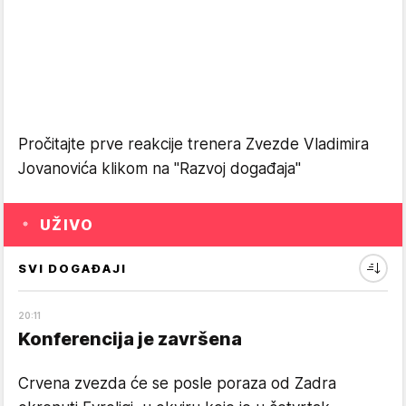
Pročitajte prve reakcije trenera Zvezde Vladimira
Jovanovića klikom na "Razvoj događaja"
UŽIVO
SVI DOGAĐAJI
20
:
11
Konferencija je završena
Crvena zvezda će se posle poraza od Zadra