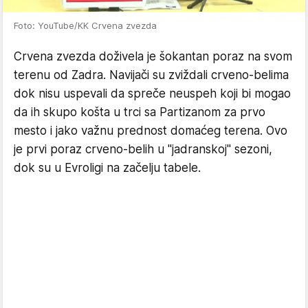
Foto: YouTube/KK Crvena zvezda
Crvena zvezda doživela je šokantan poraz na svom
terenu od Zadra. Navijači su zviždali crveno-belima
dok nisu uspevali da spreče neuspeh koji bi mogao
da ih skupo košta u trci sa Partizanom za prvo
mesto i jako važnu prednost domaćeg terena. Ovo
je prvi poraz crveno-belih u "jadranskoj" sezoni,
dok su u Evroligi na začelju tabele.