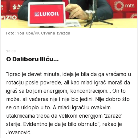
Foto: YouTube/KK Crvena zvezda
20
:
08
O Daliboru Iliću...
"Igrao je devet minuta, ideja je bila da ga vraćamo u
rotaciju posle povrede, ali kao mlad igrač moraš da
igraš sa boljom energijom, koncentracijom... On to
može, ali večeras nije i nije bio jedini. Nije dobro što
se on uklopio u to. A mladi igrači u ovakvim
utakmicama treba da velikom energijom 'zaraze'
starije. Evidentno je da je bilo obrnuto", rekao je
Jovanović.