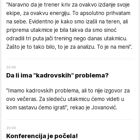
"Naravno da je trener kriv za ovakvo izdanje svoje
ekipe, za ovakvu energiju. To apsolutno prihvatam
na sebe. Evidentno je kako smo izašli na teren, ali
priprema utakmice je bila takva da smo sinoć
odradili tri puta jači trening nego danas utakmicu.
Zašto je to tako bilo, to je za analizu. To je na meni".
20
:
06
Da li ima "kadrovskih" problema?
"Imamo kadrovskih problema, ali to nije izgovor za
ovo večeras. Za sledeću utakmicu ćemo videti u
kom sastavu ćemo igrati", rekao je Jovanović.
20
:
04
Konferencija je počela!