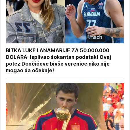
BITKA LUKE I ANAMARIJE ZA 50.000.000
DOLARA: Isplivao šokantan podatak! Ovaj
potez Dončićeve bivše verenice niko nije
mogao da očekuje!