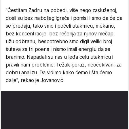
"Čestitam Zadru na pobedi, više nego zasluženoj,
došli su bez najboljeg igrača i pomislili smo da će da
se predaju, tako smo i počeli utakmicu, mekano,
bez koncentracije, bez rešenja za njihov mečap,
užu odbranu, bespotrebno smo digli veliki broj
šuteva za tri poena i nismo imali energiju da se
branimo. Napadali su nas u leđa celu utakmicu i
pravili nam probleme. Težak poraz, neočekivan, za
dobru analizu. Da vidimo kako ćemo i šta ćemo
dalje", rekao je Jovanović