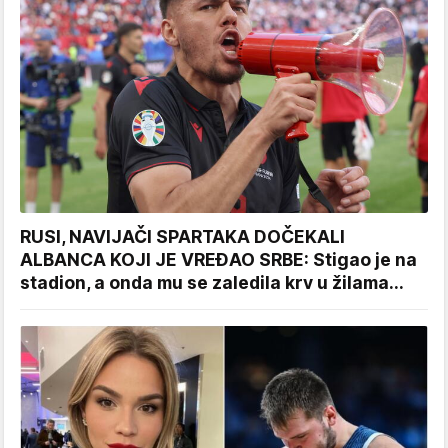
RUSI, NAVIJAČI SPARTAKA DOČEKALI
ALBANCA KOJI JE VREĐAO SRBE: Stigao je na
stadion, a onda mu se zaledila krv u žilama...