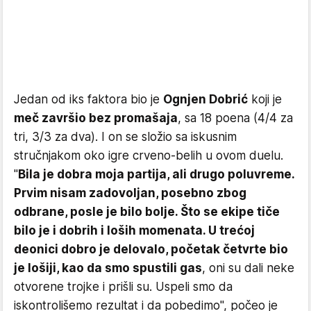
Jedan od iks faktora bio je
Ognjen Dobrić
koji je
meč završio bez promašaja
, sa 18 poena (4/4 za
tri, 3/3 za dva). I on se složio sa iskusnim
stručnjakom oko igre crveno-belih u ovom duelu.
"
Bila je dobra moja partija, ali drugo poluvreme.
Prvim nisam zadovoljan, posebno zbog
odbrane, posle je bilo bolje. Što se ekipe tiče
bilo je i dobrih i loših momenata. U trećoj
deonici dobro je delovalo, početak četvrte bio
je lošiji, kao da smo spustili gas
, oni su dali neke
otvorene trojke i prišli su. Uspeli smo da
iskontrolišemo rezultat i da pobedimo", počeo je