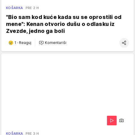
KOŠARKA
PRE 2 H
"Bio sam kod kuće kada su se oprostili od
mene": Kenan otvorio dušu o odlasku iz
Zvezde, jedno ga boli
1
·
Reaguj
Komentariši
KOŠARKA
PRE 3 H