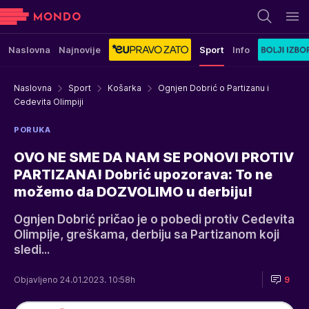
Naslovna
Najnovije
Sport
Info
Naslovna
Sport
Košarka
Ognjen Dobrić o Partizanu i
Cedevita Olimpiji
PORUKA
OVO NE SME DA NAM SE PONOVI PROTIV
PARTIZANA! Dobrić upozorava: To ne
možemo da DOZVOLIMO u derbiju!
Ognjen Dobrić pričao je o pobedi protiv Cedevita
Olimpije, greškama, derbiju sa Partizanom koji
sledi...
Objavljeno 24.01.2023. 10:58h
9