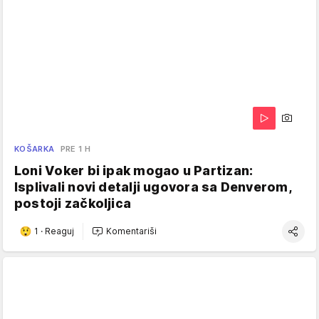
KOŠARKA
PRE 1 H
Loni Voker bi ipak mogao u Partizan:
Isplivali novi detalji ugovora sa Denverom,
postoji začkoljica
1
·
Reaguj
Komentariši