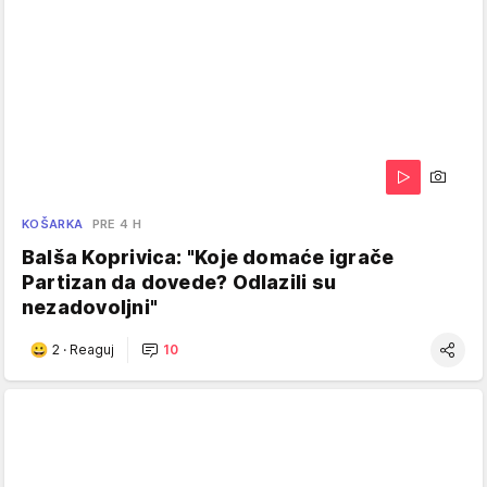
KOŠARKA
PRE 4 H
Balša Koprivica: "Koje domaće igrače
Partizan da dovede? Odlazili su
nezadovoljni"
2
·
Reaguj
10