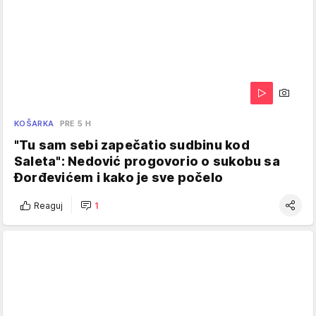
KOŠARKA
PRE 5 H
"Tu sam sebi zapečatio sudbinu kod
Saleta": Nedović progovorio o sukobu sa
Đorđevićem i kako je sve počelo
Reaguj
1