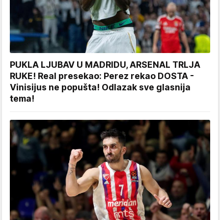
PUKLA LJUBAV U MADRIDU, ARSENAL TRLJA
RUKE! Real presekao: Perez rekao DOSTA -
Vinisijus ne popušta! Odlazak sve glasnija
tema!