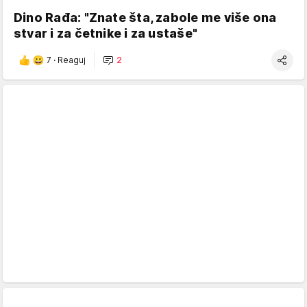
Dino Rađa: "Znate šta, zabole me više ona
stvar i za četnike i za ustaše"
7
·
Reaguj
2