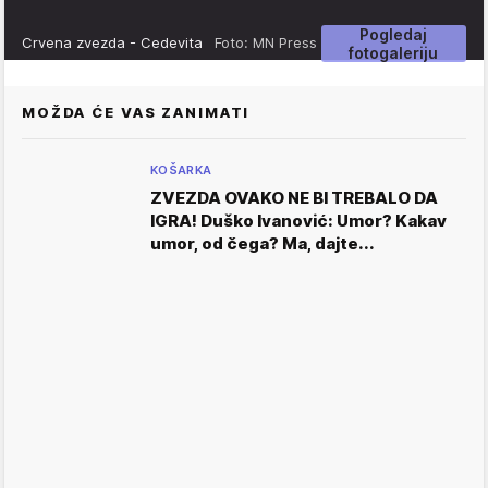
Pogledaj
Crvena zvezda - Cedevita
Foto: MN Press
fotogaleriju
MOŽDA ĆE VAS ZANIMATI
KOŠARKA
ZVEZDA OVAKO NE BI TREBALO DA
IGRA! Duško Ivanović: Umor? Kakav
umor, od čega? Ma, dajte...