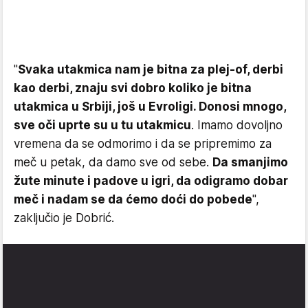
"
Svaka utakmica nam je bitna za plej-of, derbi
kao derbi, znaju svi dobro koliko je bitna
utakmica u Srbiji, još u Evroligi. Donosi mnogo,
sve oči uprte su u tu utakmicu
. Imamo dovoljno
vremena da se odmorimo i da se pripremimo za
meč u petak, da damo sve od sebe.
Da smanjimo
žute minute i padove u igri, da odigramo dobar
meč i nadam se da ćemo doći do pobede
",
zaključio je Dobrić.