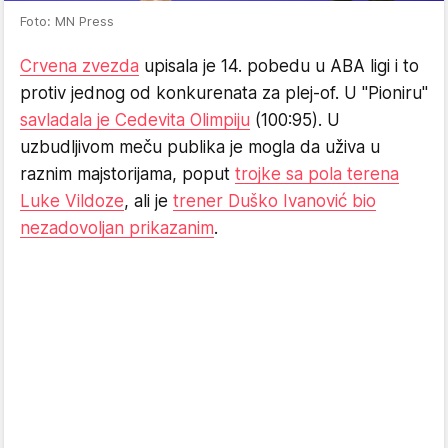
Foto: MN Press
Crvena zvezda
upisala je 14. pobedu u ABA ligi i to
protiv jednog od konkurenata za plej-of. U "Pioniru"
savladala je Cedevita Olimpiju
(100:95). U
uzbudljivom meču publika je mogla da uživa u
raznim majstorijama, poput
trojke sa pola terena
Luke Vildoze
, ali je
trener Duško Ivanović bio
nezadovoljan prikazanim
.