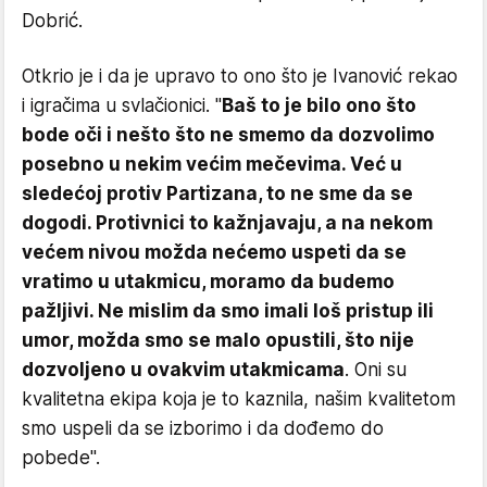
Dobrić.
Otkrio je i da je upravo to ono što je Ivanović rekao
i igračima u svlačionici. "
Baš to je bilo ono što
bode oči i nešto što ne smemo da dozvolimo
posebno u nekim većim mečevima. Već u
sledećoj protiv Partizana, to ne sme da se
dogodi. Protivnici to kažnjavaju, a na nekom
većem nivou možda nećemo uspeti da se
vratimo u utakmicu, moramo da budemo
pažljivi. Ne mislim da smo imali loš pristup ili
umor, možda smo se malo opustili, što nije
dozvoljeno u ovakvim utakmicama
. Oni su
kvalitetna ekipa koja je to kaznila, našim kvalitetom
smo uspeli da se izborimo i da dođemo do
pobede".