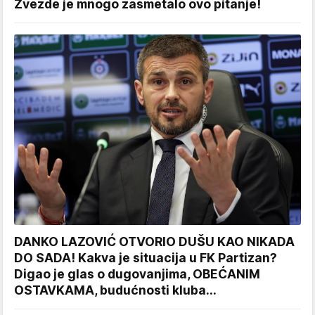
Zvezde je mnogo zasmetalo ovo pitanje!
DANKO LAZOVIĆ OTVORIO DUŠU KAO NIKADA
DO SADA! Kakva je situacija u FK Partizan?
Digao je glas o dugovanjima, OBEĆANIM
OSTAVKAMA, budućnosti kluba...