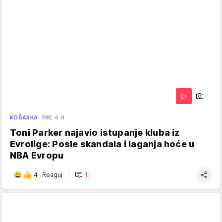
KOŠARKA
PRE 4 H
Toni Parker najavio istupanje kluba iz
Evrolige: Posle skandala i laganja hoće u
NBA Evropu
4
·
Reaguj
1