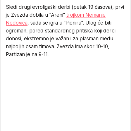
Sledi drugi evroligaški derbi (petak 19 časova), prvi
je Zvezda dobila u "Areni"
trojkom Nemanje
Nedovića
, sada se igra u "Pioniru". Ulog će biti
ogroman, pored standardnog pritiska koji derbi
donosi, ekstremno je važan i za plasman među
najboljih osam timova. Zvezda ima skor 10-10,
Partizan je na 9-11.