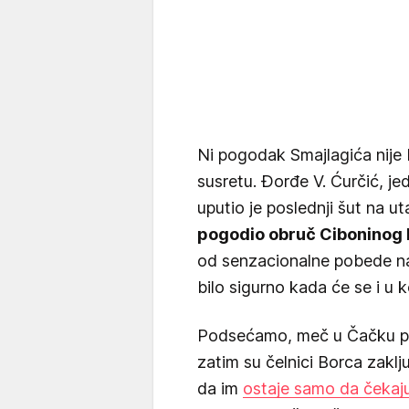
Ni pogodak Smajlagića nije 
susretu. Đorđe V. Ćurčić, j
uputio je poslednji šut na ut
pogodio obruč Ciboninog
od senzacionalne pobede na 
bilo sigurno kada će se i u 
Podsećamo, meč u Čačku prv
zatim su čelnici Borca zaklj
da im
ostaje samo da čekaj