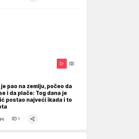
je pao na zemlju, počeo da
se i da plače: Tog dana je
ć postao najveći ikada i to
eta
uj
1