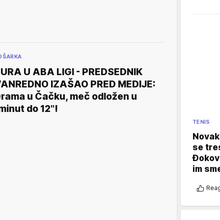
OŠARKA
URA U ABA LIGI - PREDSEDNIK
ANREDNO IZAŠAO PRED MEDIJE:
rama u Čačku, meč odložen u
minut do 12"!
TENIS
Novak 
se tre
Đokovi
im sm
Reag