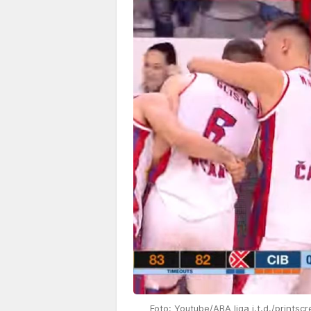
Foto: Youtube/ABA liga j.t.d./printsc