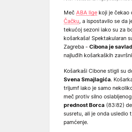
Meč
ABA lige
koji je čekao
Čačku
, a ispostavilo se da 
tekućoj sezoni iako su za b
košarkaša! Spektakularan sus
Zagreba -
Cibona je savla
najluđih košarkaških završnic
Košarkaši Cibone stigli su
Svena Smajlagića
. Košark
trijumf iako je samo nekoliko
meč protiv silno oslabljenog
prednost Borca
(83:82) de
susretu, ali je onda usledio 
pamćenje.