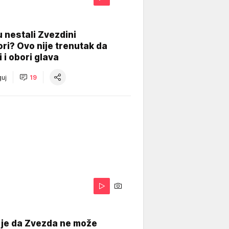
 nestali Zvezdini
ri? Ovo nije trenutak da
i i obori glava
uj
19
 je da Zvezda ne može