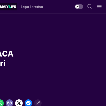
Lepa i srećna
RACA
ri