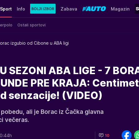
Sport
Info
Zabava
Magazin
erpolo
Ostali sportovi
orac izgubio od Cibone u ABA ligi
U SEZONI ABA LIGE - 7 BO
UNDE PRE KRAJA: Centimet
od senzacije! (VIDEO)
pobedu, ali je Borac iz Čačka glavna
ci večeras.
0:44h
10