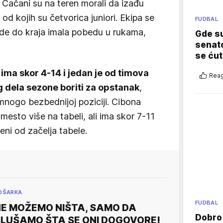
 Čačani su na teren morali da izađu
d kojih su četvorica juniori. Ekipa se
FUDBAL
nde do kraja imala pobedu u rukama,
Gde su
senato
se ćut
ima skor 4-14 i jedan je od timova
Reag
og dela sezone boriti za opstanak
,
mnogo bezbednijoj poziciji. Cibona
esto više na tabeli, ali ima skor 7-11
jeni od začelja tabele.
OŠARKA
FUDBAL
E MOŽEMO NIŠTA, SAMO DA
Dobro
LUŠAMO ŠTA SE ONI DOGOVORE!