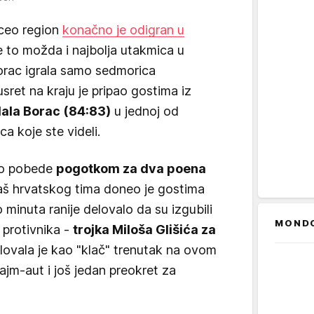
 ceo region
konačno je odigran u
je to možda i najbolja utakmica u
orac igrala samo sedmorica
ret na kraju je pripao gostima iz
dala Borac (84:83)
u jednoj od
a koje ste videli.
 do pobede
pogotkom za dva poena
aš hrvatskog tima doneo je gostima
 minuta ranije delovalo da su izgubili
MOND
 protivnika -
trojka Miloša Glišića za
lovala je kao "klač" trenutak na ovom
tajm-aut i još jedan preokret za