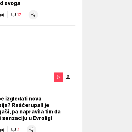
od ovoga
uj
17
A
e izgledati nova
ija? Raščerupali je
gaši, pa napravila tim da
 senzaciju u Evroligi
uj
2