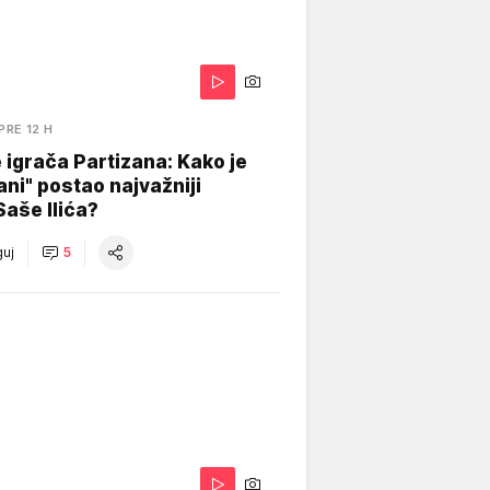
PRE 12 H
igrača Partizana: Kako je
ani" postao najvažniji
Saše Ilića?
uj
5