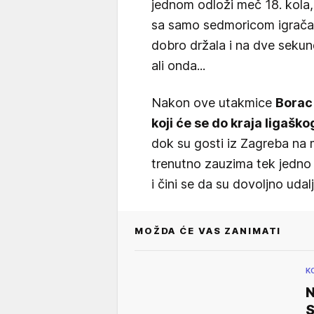
jednom odloži meč 18. kola,
sa samo sedmoricom igrača o
dobro držala i na dve seku
ali onda...
Nakon ove utakmice
Borac 
koji će se do kraja ligašk
dok su gosti iz Zagreba na 
trenutno zauzima tek jedno m
i čini se da su dovoljno udal
MOŽDA ĆE VAS ZANIMATI
K
N
S