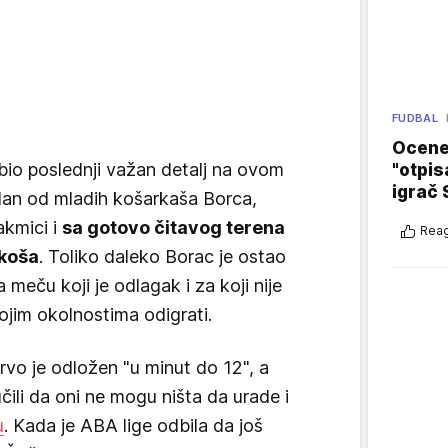
FUDBAL
Ocene 
bio poslednji važan detalj na ovom
"otpis
igrač 
edan od mladih košarkaša Borca,
akmici i
sa gotovo čitavog terena
Reag
 koša
. Toliko daleko Borac je ostao
meču koji je odlagak i za koji nije
kojim okolnostima odigrati.
o je odložen "u minut do 12", a
učili da oni ne mogu ništa da urade i
u
. Kada je ABA lige odbila da još