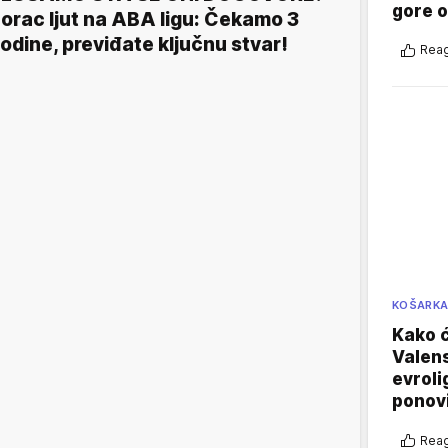
gore 
orac ljut na ABA ligu: Čekamo 3
odine, previđate ključnu stvar!
Reag
KOŠARK
Kako ć
Valens
evroli
ponovi
Reag