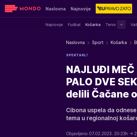
Naslovna
Najnovije
Najnovije
Fudbal
Košarka
Tenis
Vat
Sensa
Stvar ukusa
Yumama
Naslovna
Sport
Košarka
B
SPEKTAKL!
NAJLUĐI MEČ 
PALO DVE SEK
delili Čačane 
Cibona uspela da odnese 
tema u regionalnoj košar
Objavljeno 07.02.2023. 20:23h
→ 2