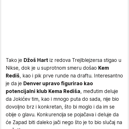
Tako je
Džoš Hart
iz redova Trejlblejzersa stigao u
Nikse, dok je u suprotnom smeru došao
Kem
Rediš
, kao i pik prve runde na draftu. Interesantno
je da je
Denver upravo figurirao kao
potencijalni klub Kema Rediša
, međutim deluje
da Jokićev tim, kao i mnogo puta do sada, nije bio
dovoljno brz i konkretan, što bi moglo i da im se
obije o glavu. Konkurencija se pojačava i deluje da
će Zapad biti daleko jači nego što je to bio slučaj na