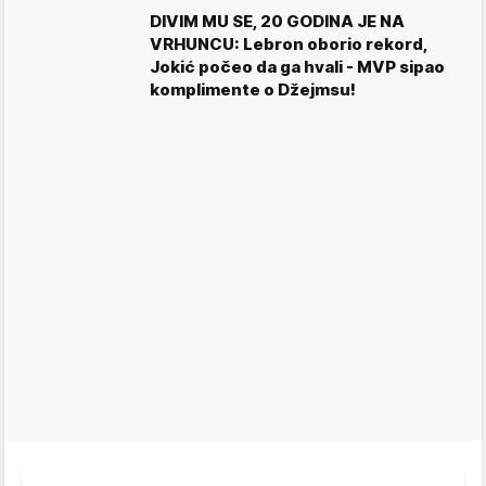
DIVIM MU SE, 20 GODINA JE NA
VRHUNCU: Lebron oborio rekord,
Jokić počeo da ga hvali - MVP sipao
komplimente o Džejmsu!