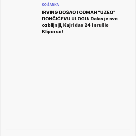
KOŠARKA
IRVING DOŠAO I ODMAH "UZEO"
DONČIĆEVU ULOGU: Dalas je sve
ozbiljniji, Kajri dao 24 i srušio
Kliperse!