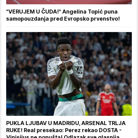
"VERUJEM U ČUDA!" Angelina Topić puna
samopouzdanja pred Evropsko prvenstvo!
PUKLA LJUBAV U MADRIDU, ARSENAL TRLJA
RUKE! Real presekao: Perez rekao DOSTA -
Vinisijus ne popušta! Odlazak sve glasnija