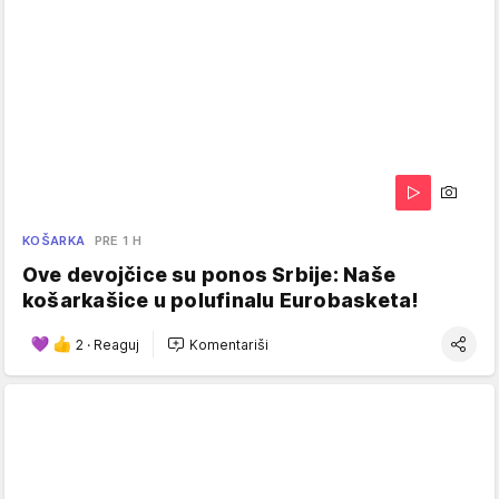
KOŠARKA
PRE 1 H
Ove devojčice su ponos Srbije: Naše
košarkašice u polufinalu Eurobasketa!
2
·
Reaguj
Komentariši