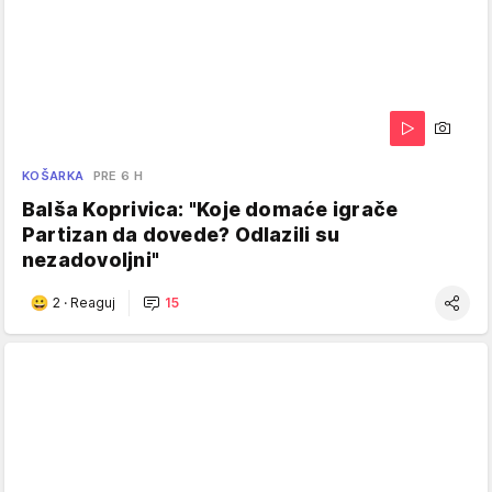
KOŠARKA
PRE 6 H
Balša Koprivica: "Koje domaće igrače
Partizan da dovede? Odlazili su
nezadovoljni"
2
·
Reaguj
15