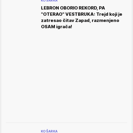
KOŠARKA
LEBRON OBORIO REKORD, PA
"OTERAO" VESTBRUKA: Trejd koji je
zatresao čitav Zapad, razmenjeno
OSAM igrača!
KOŠARKA