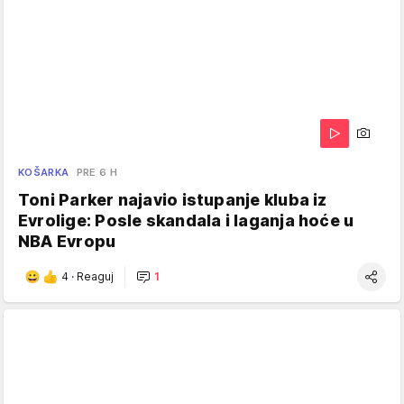
KOŠARKA
PRE 6 H
Toni Parker najavio istupanje kluba iz
Evrolige: Posle skandala i laganja hoće u
NBA Evropu
4
·
Reaguj
1