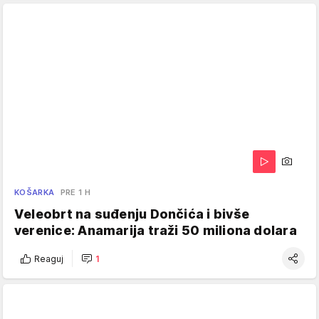
KOŠARKA
PRE 1 H
Veleobrt na suđenju Dončića i bivše
verenice: Anamarija traži 50 miliona dolara
Reaguj
1