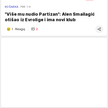
KOŠARKA
PRE 1 H
"Više mu nudio Partizan": Alen Smailagić
otišao iz Evrolige i ima novi klub
1
·
Reaguj
2