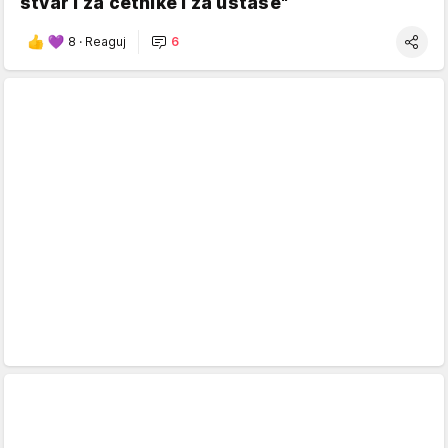
stvar i za četnike i za ustaše"
8
·
Reaguj
6