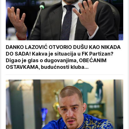
DANKO LAZOVIĆ OTVORIO DUŠU KAO NIKADA
DO SADA! Kakva je situacija u FK Partizan?
Digao je glas o dugovanjima, OBEĆANIM
OSTAVKAMA, budućnosti kluba...