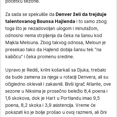
početku sezone.
Za sada se spekuliše da
Denver želi da trejduje
talentovanog Bounsa Hajlenda
i to samo zbog
toga što je nezadovoljan ulogom i minutažom,
odnosno nema strpljenja da čeka na šansu kod
Majkla Melouna. Zbog takvog odnosa, Meloun je
presekao tako da Hajlend dobija šansu tek "na
kašičicu" i čeka promenu sredine.
Upravo je Rediš, krilni košarkaš sa Djuka, trebalo
da bude zamena za njega u rotaciji Denvera, ali su
očigledno oklevali i zakasnili. Bivši igrač Atlante, ove
sezone u Niksima je prosečno beležio 8,4 poena i
1,6 skokova, dok je Hart u Portlandu imao 9,5
poena, 8,2 skoka i 3,9 asistencija. Vreme će
pokazati ko je bolje prošao u ovoj razmeni, ali čini