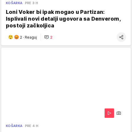
KOŠARKA
PRE 3 H
Loni Voker bi ipak mogao u Partizan:
Isplivali novi detalji ugovora sa Denverom,
postoji začkoljica
2
·
Reaguj
2
KOŠARKA
PRE 4 H