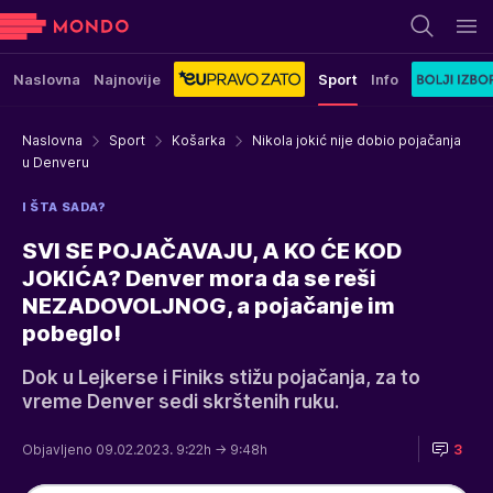
Naslovna
Najnovije
Sport
Info
Naslovna
Sport
Košarka
Nikola jokić nije dobio pojačanja
u Denveru
I ŠTA SADA?
SVI SE POJAČAVAJU, A KO ĆE KOD
JOKIĆA? Denver mora da se reši
NEZADOVOLJNOG, a pojačanje im
pobeglo!
Dok u Lejkerse i Finiks stižu pojačanja, za to
vreme Denver sedi skrštenih ruku.
Objavljeno 09.02.2023. 9:22h
→ 9:48h
3