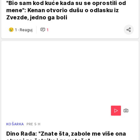
"Bio sam kod kuće kada su se oprostili od
mene": Kenan otvorio dušu o odlasku iz
Zvezde, jedno ga boli
1
·
Reaguj
1
KOŠARKA
PRE 5 H
Dino Rađa: "Znate šta, zabole me više ona