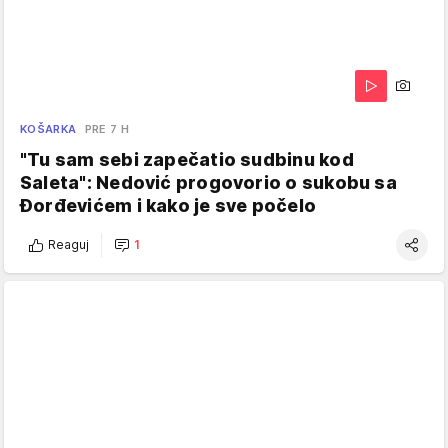
KOŠARKA
PRE 7 H
"Tu sam sebi zapečatio sudbinu kod
Saleta": Nedović progovorio o sukobu sa
Đorđevićem i kako je sve počelo
Reaguj
1