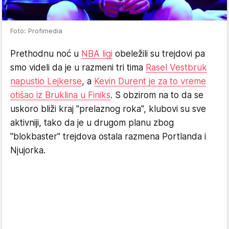
Foto: Profimedia
Prethodnu noć u
NBA ligi
obeležili su trejdovi pa
smo videli da je u razmeni tri tima
Rasel Vestbruk
napustio Lejkerse
, a
Kevin Durent je za to vreme
otišao iz Bruklina u Finiks
. S obzirom na to da se
uskoro bliži kraj "prelaznog roka", klubovi su sve
aktivniji, tako da je u drugom planu zbog
"blokbaster" trejdova ostala razmena Portlanda i
Njujorka.