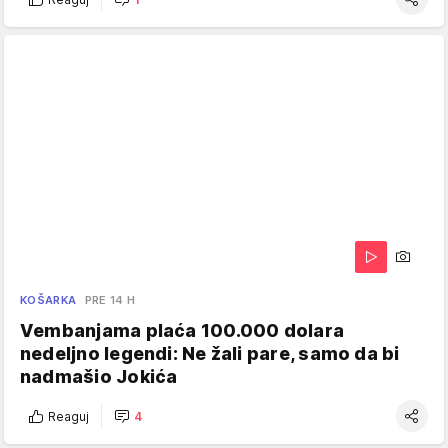
KOŠARKA
PRE 14 H
Vembanjama plaća 100.000 dolara
nedeljno legendi: Ne žali pare, samo da bi
nadmašio Jokića
Reaguj
4