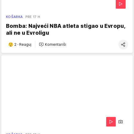
KOŠARKA
PRE 17 H
Bomba: Najveći NBA atleta stigao u Evropu,
ali ne u Evroligu
2
·
Reaguj
Komentariši