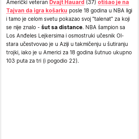
Američki veteran
Dvajt Hauard
(37)
otišao je na
Tajvan da igra košarku
posle 18 godina u NBA ligi
i tamo je celom svetu pokazao svoj "talenat" za koji
se nije znalo -
šut sa distance
. NBA šampion sa
Los Anđeles Lejkersima i osmostruki učesnik Ol-
stara učestvovao je u Aziji u takmičenju u šutiranju
trojki, iako je u Americi za 18 godina šutnuo ukupno
103 puta za tri (i pogodio 22).