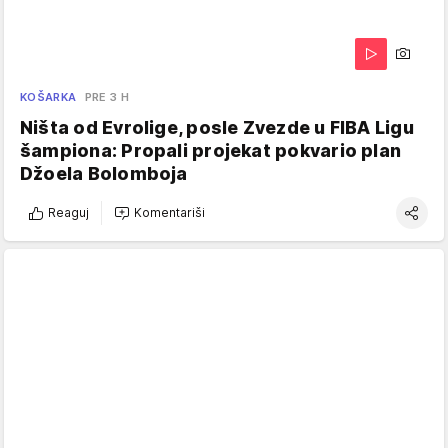
KOŠARKA
PRE 3 H
Ništa od Evrolige, posle Zvezde u FIBA Ligu
šampiona: Propali projekat pokvario plan
Džoela Bolomboja
Reaguj
Komentariši