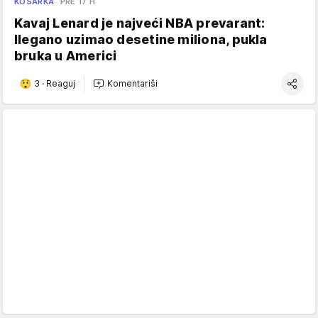
KOŠARKA
PRE 17 H
Kavaj Lenard je najveći NBA prevarant:
Ilegano uzimao desetine miliona, pukla
bruka u Americi
3
·
Reaguj
Komentariši