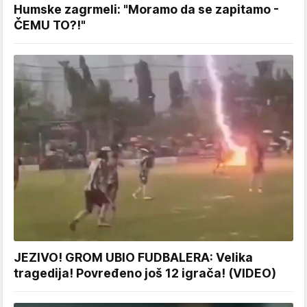
Humske zagrmeli: "Moramo da se zapitamo -
ČEMU TO?!"
JEZIVO! GROM UBIO FUDBALERA: Velika
tragedija! Povređeno još 12 igrača! (VIDEO)