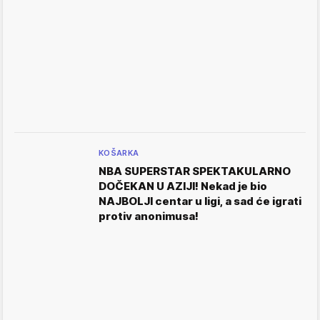
KOŠARKA
NBA SUPERSTAR SPEKTAKULARNO
DOČEKAN U AZIJI! Nekad je bio
NAJBOLJI centar u ligi, a sad će igrati
protiv anonimusa!