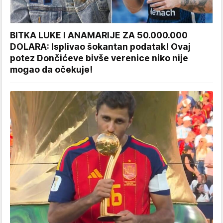
BITKA LUKE I ANAMARIJE ZA 50.000.000
DOLARA: Isplivao šokantan podatak! Ovaj
potez Dončićeve bivše verenice niko nije
mogao da očekuje!