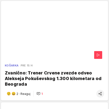
KOŠARKA
PRE 15 H
Zvanično: Trener Crvene zvezde odveo
Alekseja Pokuševskog 1.300 kilometara od
Beograda
2
·
Reaguj
1