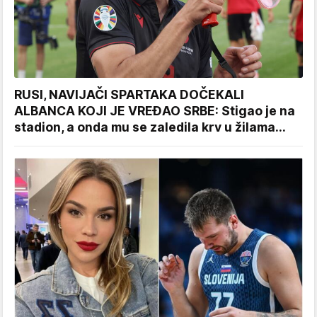
RUSI, NAVIJAČI SPARTAKA DOČEKALI
ALBANCA KOJI JE VREĐAO SRBE: Stigao je na
stadion, a onda mu se zaledila krv u žilama...