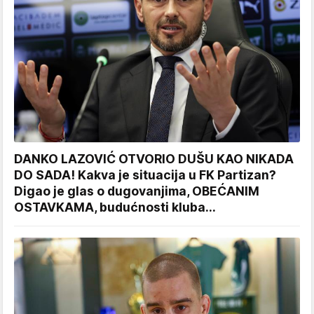
DANKO LAZOVIĆ OTVORIO DUŠU KAO NIKADA
DO SADA! Kakva je situacija u FK Partizan?
Digao je glas o dugovanjima, OBEĆANIM
OSTAVKAMA, budućnosti kluba...