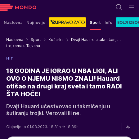
Naslovna
Najnovije
Sport
Info
Naslovna
Sport
Košarka
Dvajt Hauard u takmičenju u
trojkama u Tajvanu
HIT
18 GODINA JE IGRAO U NBA LIGI, ALI
OVO O NJEMU NISMO ZNALI! Hauard
otišao na drugi kraj sveta i tamo RADI
ŠTA HOĆE!
Dvajt Hauard učestvovao u takmičenju u
šutiranju trojki. Verovali ili ne.
Objavljeno 01.03.2023. 18:31h
→ 18:39h