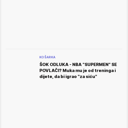
KOŠARKA
ŠOK ODLUKA - NBA "SUPERMEN" SE
POVLAČI? Muka mu je od treninga i
dijete, da bi igrao "za siću"