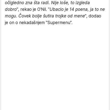
očigledno zna šta radi. Nije loše, to izgleda
dobro
", rekao je O'Nil. "
Ubacio je 14 poena, ja to ne
mogu. Čovek bolje šutira trojke od mene
", dodao
je on o nekadašnjem "Supermenu".