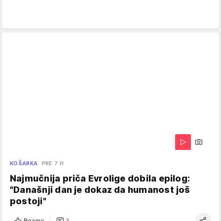
KOŠARKA
PRE 7 H
Najmučnija priča Evrolige dobila epilog:
"Današnji dan je dokaz da humanost još
postoji"
Reaguj
1