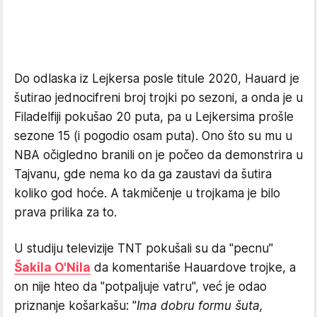
Do odlaska iz Lejkersa posle titule 2020, Hauard je
šutirao jednocifreni broj trojki po sezoni, a onda je u
Filadelfiji pokušao 20 puta, pa u Lejkersima prošle
sezone 15 (i pogodio osam puta). Ono što su mu u
NBA očigledno branili on je počeo da demonstrira u
Tajvanu, gde nema ko da ga zaustavi da šutira
koliko god hoće. A takmičenje u trojkama je bilo
prava prilika za to.
U studiju televizije TNT pokušali su da "pecnu"
Šakila O'Nila
da komentariše Hauardove trojke, a
on nije hteo da "potpaljuje vatru", već je odao
priznanje košarkašu: "
Ima dobru formu šuta,