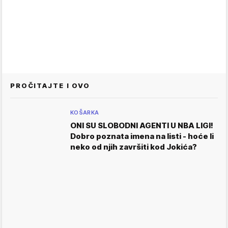
PROČITAJTE I OVO
KOŠARKA
ONI SU SLOBODNI AGENTI U NBA LIGI!
Dobro poznata imena na listi - hoće li
neko od njih završiti kod Jokića?