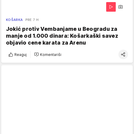
KOŠARKA
PRE 7 H
Jokić protiv Vembanjame u Beogradu za
manje od 1.000 dinara: Košarkaški savez
objavio cene karata za Arenu
Reaguj
Komentariši