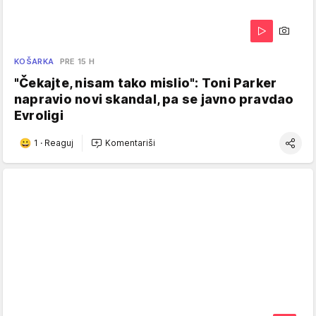
KOŠARKA
PRE 15 H
"Čekajte, nisam tako mislio": Toni Parker
napravio novi skandal, pa se javno pravdao
Evroligi
1
·
Reaguj
Komentariši