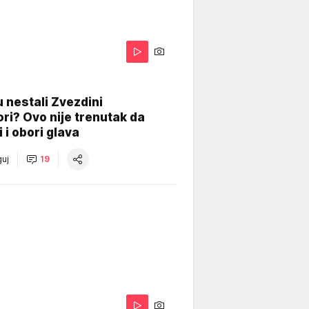
 nestali Zvezdini
ri? Ovo nije trenutak da
i i obori glava
uj
19