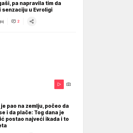
gaši, pa napravila tim da
 senzaciju u Evroligi
uj
2
je pao na zemlju, počeo da
se i da plače: Tog dana je
ć postao najveći ikada i to
eta