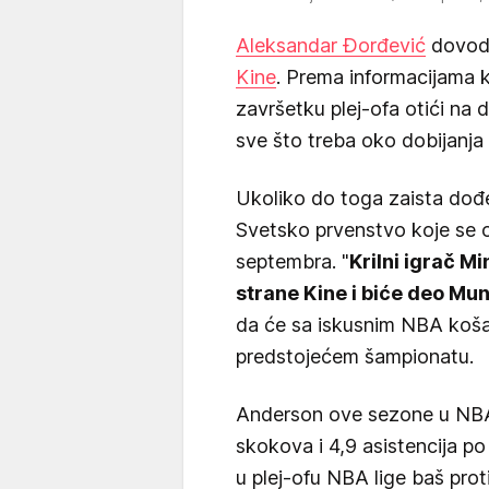
Aleksandar Đorđević
dovodi
Kine
. Prema informacijama 
završetku plej-ofa otići na 
sve što treba oko dobijanja 
Ukoliko do toga zaista dođ
Svetsko prvenstvo koje se 
septembra. "
Krilni igrač M
strane Kine i biće deo M
da će sa iskusnim NBA koša
predstojećem šampionatu.
Anderson ove sezone u NBA
skokova i 4,9 asistencija p
u plej-ofu NBA lige baš prot