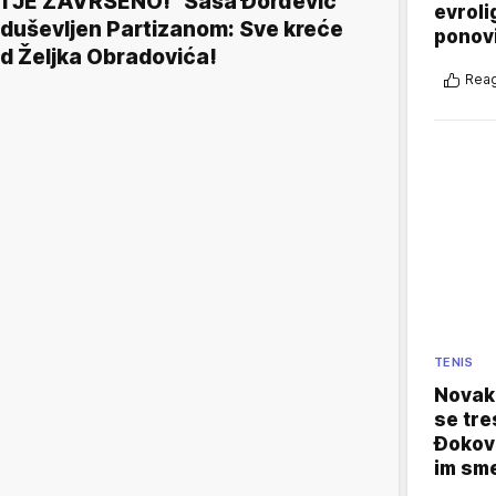
I JE ZAVRŠENO!" Saša Đorđević
evroli
duševljen Partizanom: Sve kreće
ponovi
d Željka Obradovića!
Reag
TENIS
Novak 
se tre
Đokovi
im sm