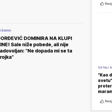
Reag
OŠARKA
ORĐEVIĆ DOMINIRA NA KLUPI
INE! Sale niže pobede, ali nije
adovoljan: "Ne dopada mi se ta
rojka"
OSTALI 
"Kao d
svetu"
proter
maram
Reag