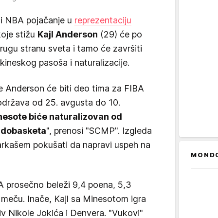
 NBA pojačanje u
reprezentaciju
koje stižu
Kajl Anderson
(29) će po
drugu stranu sveta i tamo će završiti
kineskog pasoša i naturalizacije.
e Anderson će biti deo tima za FIBA
održava od 25. avgusta do 10.
inesote biće naturalizovan od
undobasketa
", prenosi "SCMP". Izgleda
rkašem pokušati da napravi uspeh na
MOND
 prosečno beleži 9,4 poena, 5,3
o meču. Inače, Kajl sa Minesotom igra
iv Nikole Jokića i Denvera. "Vukovi"