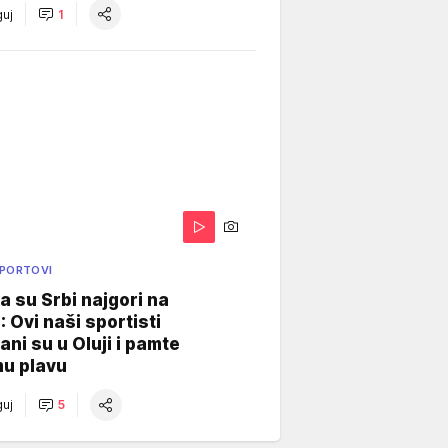
uj
1
SPORTOVI
a su Srbi najgori na
: Ovi naši sportisti
ani su u Oluji i pamte
u plavu
uj
5