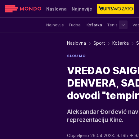
Naslovna
Najnovije
Najnovije
Fudbal
Košarka
Tenis
Vat
Sensa
Stvar ukusa
Yumama
Naslovna
Sport
Košarka
S
SLOU MO!
VREĐAO SAIG
DENVERA, SAD
dovodi "tempi
Aleksandar Đorđević navo
reprezentaciju Kine.
Objavljeno 26.04.2023. 9:19h
→ 9: