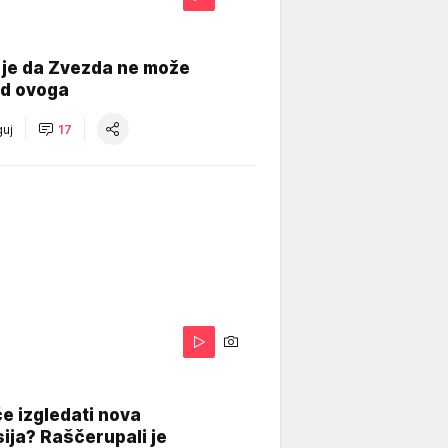
 je da Zvezda ne može
od ovoga
uj
17
A
e izgledati nova
ija? Raščerupali je