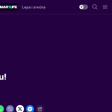
Lepa i srećna
u!