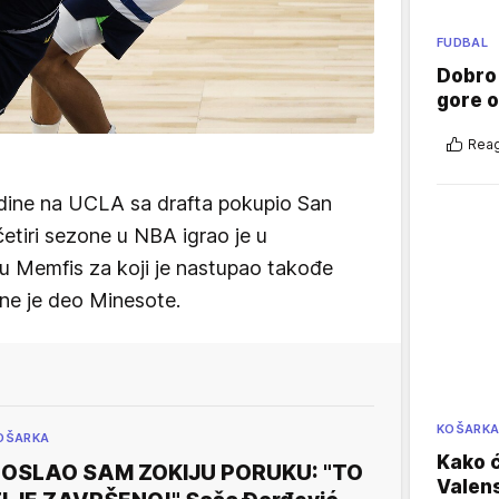
FUDBAL
Dobro
gore 
Reag
dine na UCLA sa drafta pokupio San
etiri sezone u NBA igrao je u
u Memfis za koji je nastupao takođe
dine je deo Minesote.
KOŠARK
OŠARKA
Kako ć
OSLAO SAM ZOKIJU PORUKU: "TO
Valens