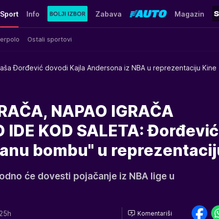
Sport
Info
Zabava
Magazin
erpolo
Ostali sportovi
aša Đorđević dovodi Kajla Andersona iz NBA u reprezentaciju Kine
RAČA, NAPAO IGRAČA
 IDE KOD SALETA: Đorđević
ranu bombu" u reprezentacij
dno će dovesti pojačanje iz NBA lige u
25h
Komentariši