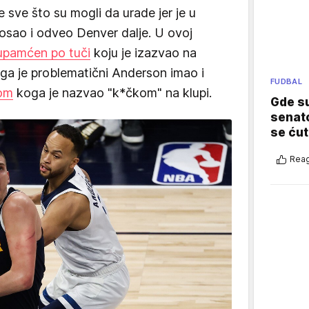
je sve što su mogli da urade jer je u
posao i odveo Denver dalje. U ovoj
upamćen po tuči
koju je izazvao na
oga je problematični Anderson imao i
FUDBAL
rom
koga je nazvao "k*čkom" na klupi.
Gde su
senato
se ćut
Reag