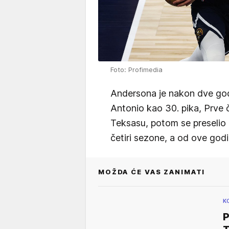
Foto: Profimedia
Andersona je nakon dve go
Antonio kao 30. pika, Prve č
Teksasu, potom se preselio 
četiri sezone, a od ove go
MOŽDA ĆE VAS ZANIMATI
K
P