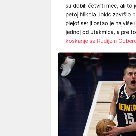
su dobili četvrti meč, ali to 
petoj Nikola Jokić završio 
plejof seriji ostao je najviše
jednoj od utakmica, a pre t
koškanje sa Rudijem Gobe