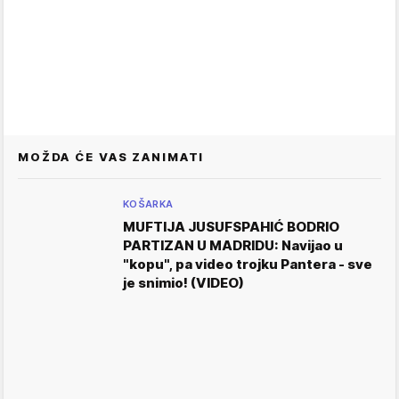
MOŽDA ĆE VAS ZANIMATI
KOŠARKA
MUFTIJA JUSUFSPAHIĆ BODRIO
PARTIZAN U MADRIDU: Navijao u
"kopu", pa video trojku Pantera - sve
je snimio! (VIDEO)