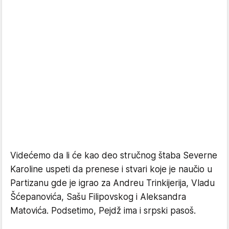
Videćemo da li će kao deo stručnog štaba Severne
Karoline uspeti da prenese i stvari koje je naučio u
Partizanu gde je igrao za Andreu Trinkijerija, Vladu
Šćepanovića, Sašu Filipovskog i Aleksandra
Matovića. Podsetimo, Pejdž ima i srpski pasoš.