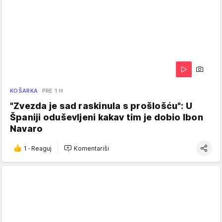
KOŠARKA
PRE 1 H
"Zvezda je sad raskinula s prošlošću": U
Španiji oduševljeni kakav tim je dobio Ibon
Navaro
1
·
Reaguj
Komentariši