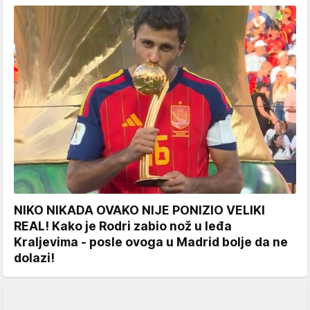
NIKO NIKADA OVAKO NIJE PONIZIO VELIKI
REAL! Kako je Rodri zabio nož u leđa
Kraljevima - posle ovoga u Madrid bolje da ne
dolazi!