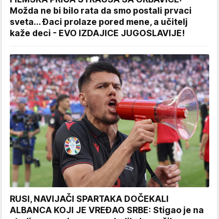
Možda ne bi bilo rata da smo postali prvaci
sveta... Đaci prolaze pored mene, a učitelj
kaže deci - EVO IZDAJICE JUGOSLAVIJE!
RUSI, NAVIJAČI SPARTAKA DOČEKALI
ALBANCA KOJI JE VREĐAO SRBE: Stigao je na