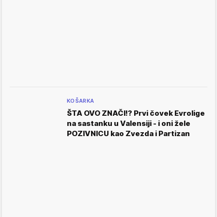
KOŠARKA
ŠTA OVO ZNAČI!? Prvi čovek Evrolige
na sastanku u Valensiji - i oni žele
POZIVNICU kao Zvezda i Partizan