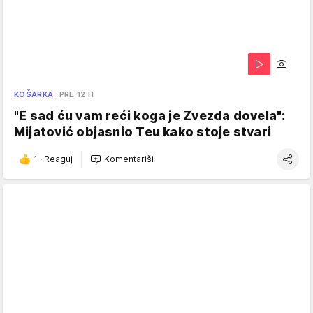
KOŠARKA
PRE 12 H
"E sad ću vam reći koga je Zvezda dovela":
Mijatović objasnio Teu kako stoje stvari
1
·
Reaguj
Komentariši