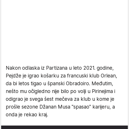
Nakon odlaska iz Partizana u leto 2021. godine,
Pejdže je igrao košarku za francuski klub Orlean,
da bi letos tigao u španski Obradoiro. Međutim,
nešto mu očigledno nije bilo po volji u Pirinejima i
odigrao je svega šest mečeva za klub u kome je
prošle sezone Džanan Musa "spasao" karijeru, a
onda je rekao kraj.