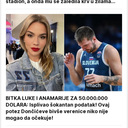
stadion, a onda mu se zaledila krv u žilama...
BITKA LUKE I ANAMARIJE ZA 50.000.000
DOLARA: Isplivao šokantan podatak! Ovaj
potez Dončićeve bivše verenice niko nije
mogao da očekuje!