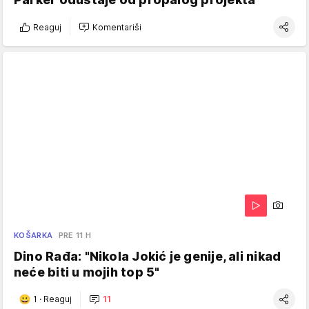
Reaguj
Komentariši
KOŠARKA
PRE 11 H
Dino Rađa: "Nikola Jokić je genije, ali nikad
neće biti u mojih top 5"
1
·
Reaguj
11