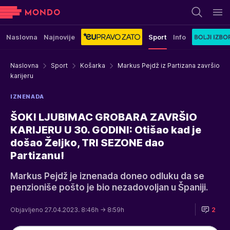
Naslovna
Najnovije
Sport
Info
Naslovna
Sport
Košarka
Markus Pejdž iz Partizana završio
karijeru
IZNENADA
ŠOK! LJUBIMAC GROBARA ZAVRŠIO
KARIJERU U 30. GODINI: Otišao kad je
došao Željko, TRI SEZONE dao
Partizanu!
Markus Pejdž je iznenada doneo odluku da se
penzioniše pošto je bio nezadovoljan u Španiji.
Objavljeno 27.04.2023. 8:46h
→ 8:59h
2