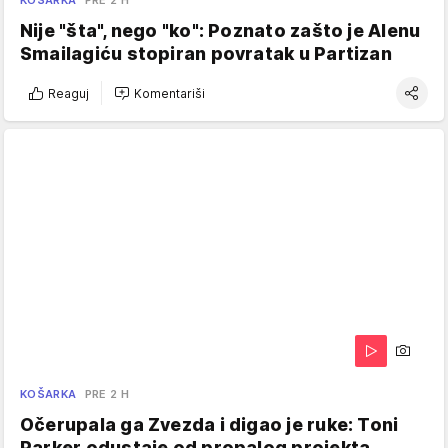
KOŠARKA
PRE 2 H
Nije "šta", nego "ko": Poznato zašto je Alenu
Smailagiću stopiran povratak u Partizan
Reaguj
Komentariši
KOŠARKA
PRE 2 H
Očerupala ga Zvezda i digao je ruke: Toni
Parker odustaje od propalog projekta