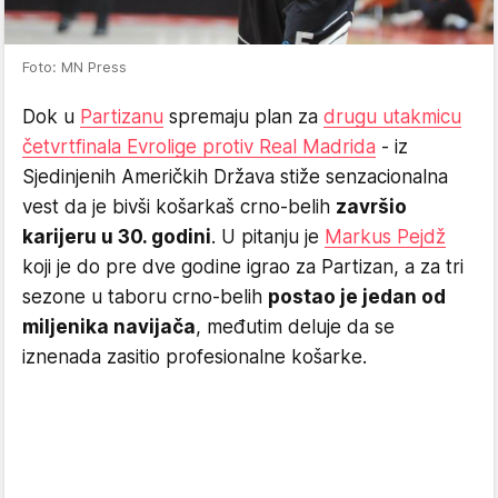
Foto: MN Press
Dok u
Partizanu
spremaju plan za
drugu utakmicu
četvrtfinala Evrolige protiv Real Madrida
- iz
Sjedinjenih Američkih Država stiže senzacionalna
vest da je bivši košarkaš crno-belih
završio
karijeru u 30. godini
. U pitanju je
Markus Pejdž
koji je do pre dve godine igrao za Partizan, a za tri
sezone u taboru crno-belih
postao je jedan od
miljenika navijača
, međutim deluje da se
iznenada zasitio profesionalne košarke.