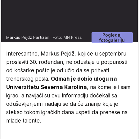
Pogledaj
Markus Pejdz Partizan
Foto: MN Press
fotogaleriju
Interesantno, Markus Pejdž, koji će u septembru
proslaviti 30. rođendan, ne odustaje u potpunosti
od košarke pošto je odlučio da se prihvati
trenerskog posla.
Odmah je dobio ulogu na
Univerzitetu Severna Karolina
, na kome je i sam
igrao, a navijači su ovu informaciju dočekali sa
oduševljenjem i nadaju se da će znanje koje je
stekao tokom igračkih dana uspeti da prenese na
mlade talente.