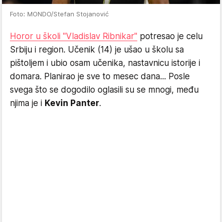
Foto: MONDO/Stefan Stojanović
Horor u školi "Vladislav Ribnikar"
potresao je celu
Srbiju i region. Učenik (14) je ušao u školu sa
pištoljem i ubio osam učenika, nastavnicu istorije i
domara. Planirao je sve to mesec dana... Posle
svega što se dogodilo oglasili su se mnogi, među
njima je i
Kevin Panter
.