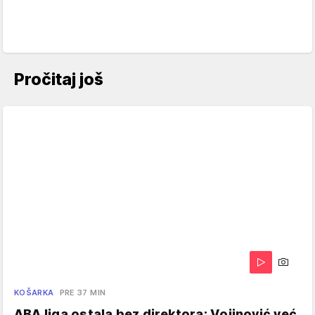
Pročitaj još
KOŠARKA
PRE 37 MIN
ABA liga ostala bez direktora: Vojinović već