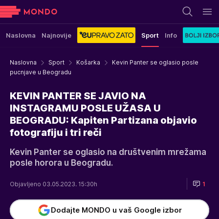
Naslovna
Najnovije
Sport
Info
Naslovna
Sport
Košarka
Kevin Panter se oglasio posle
pucnjave u Beogradu
KEVIN PANTER SE JAVIO NA
INSTAGRAMU POSLE UŽASA U
BEOGRADU: Kapiten Partizana objavio
fotografiju i tri reči
Kevin Panter se oglasio na društvenim mrežama
posle horora u Beogradu.
Objavljeno 03.05.2023. 15:30h
1
Dodajte MONDO u vaš Google izbor