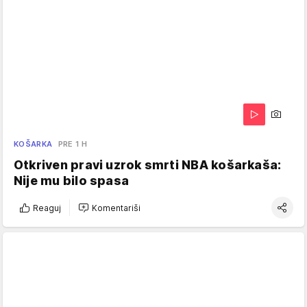
KOŠARKA
PRE 1 H
Otkriven pravi uzrok smrti NBA košarkaša:
Nije mu bilo spasa
Reaguj
Komentariši