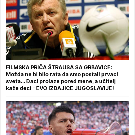
FILMSKA PRIČA ŠTRAUSA SA GRBAVICE:
Možda ne bi bilo rata da smo postali prvaci
sveta... Đaci prolaze pored mene, a učitelj
kaže deci - EVO IZDAJICE JUGOSLAVIJE!