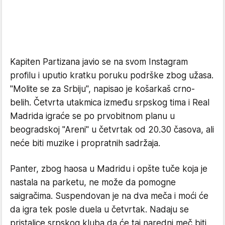
Kapiten Partizana javio se na svom Instagram
profilu i uputio kratku poruku podrške zbog užasa.
"Molite se za Srbiju", napisao je košarkaš crno-
belih. Četvrta utakmica između srpskog tima i Real
Madrida igraće se po prvobitnom planu u
beogradskoj "Areni" u četvrtak od 20.30 časova, ali
neće biti muzike i propratnih sadržaja.
Panter, zbog haosa u Madridu i opšte tuče koja je
nastala na parketu, ne može da pomogne
saigračima. Suspendovan je na dva meča i moći će
da igra tek posle duela u četvrtak. Nadaju se
pristalice srpskog kluba da će taj naredni meč biti