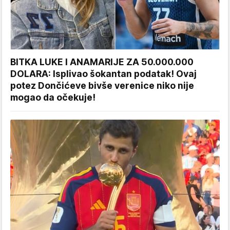
BITKA LUKE I ANAMARIJE ZA 50.000.000
DOLARA: Isplivao šokantan podatak! Ovaj
potez Dončićeve bivše verenice niko nije
mogao da očekuje!