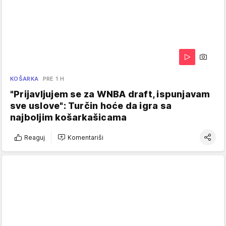
KOŠARKA
PRE 1 H
"Prijavljujem se za WNBA draft, ispunjavam
sve uslove": Turčin hoće da igra sa
najboljim košarkašicama
Reaguj
Komentariši