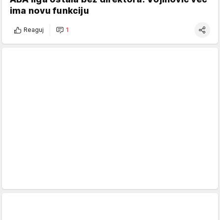
ima novu funkciju
Reaguj
1