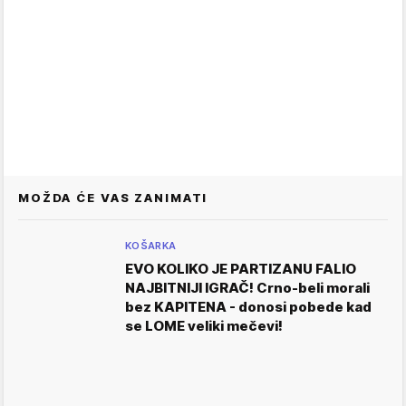
MOŽDA ĆE VAS ZANIMATI
KOŠARKA
EVO KOLIKO JE PARTIZANU FALIO
NAJBITNIJI IGRAČ! Crno-beli morali
bez KAPITENA - donosi pobede kad
se LOME veliki mečevi!