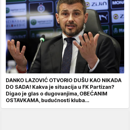
DANKO LAZOVIĆ OTVORIO DUŠU KAO NIKADA
DO SADA! Kakva je situacija u FK Partizan?
Digao je glas o dugovanjima, OBEĆANIM
OSTAVKAMA, budućnosti kluba...