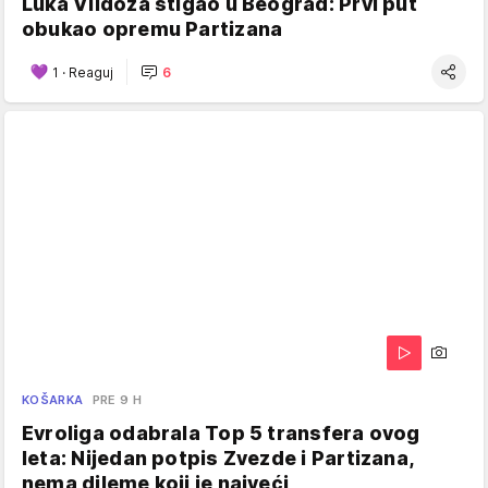
Luka Vildoza stigao u Beograd: Prvi put
obukao opremu Partizana
1
·
Reaguj
6
KOŠARKA
PRE 9 H
Evroliga odabrala Top 5 transfera ovog
leta: Nijedan potpis Zvezde i Partizana,
nema dileme koji je najveći