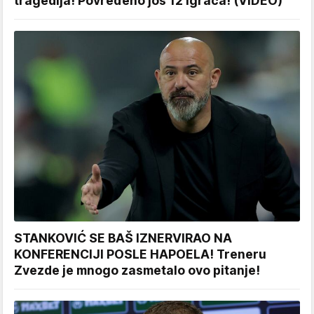
tragedija! Povređeno još 12 igrača! (VIDEO)
STANKOVIĆ SE BAŠ IZNERVIRAO NA
KONFERENCIJI POSLE HAPOELA! Treneru
Zvezde je mnogo zasmetalo ovo pitanje!