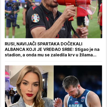
RUSI, NAVIJAČI SPARTAKA DOČEKALI
ALBANCA KOJI JE VREĐAO SRBE: Stigao je na
stadion, a onda mu se zaledila krv u žilama...