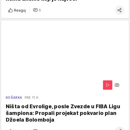
Reaguj
1
KOŠARKA
PRE 11 H
Ništa od Evrolige, posle Zvezde u FIBA Ligu
šampiona: Propali projekat pokvario plan
Džoela Bolomboja