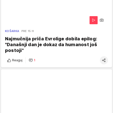
KOŠARKA
PRE 15 H
Najmučnija priča Evrolige dobila epilog:
"Današnji dan je dokaz da humanost još
postoji"
Reaguj
1