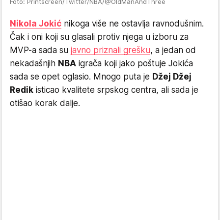
Foto: Printscreen/Twitter/NBA/@OldManAndThree
Nikola Jokić
nikoga više ne ostavlja ravnodušnim.
Čak i oni koji su glasali protiv njega u izboru za
MVP-a sada su
javno priznali grešku
, a jedan od
nekadašnjih
NBA
igrača koji jako poštuje Jokića
sada se opet oglasio. Mnogo puta je
Džej Džej
Redik
isticao kvalitete srpskog centra, ali sada je
otišao korak dalje.