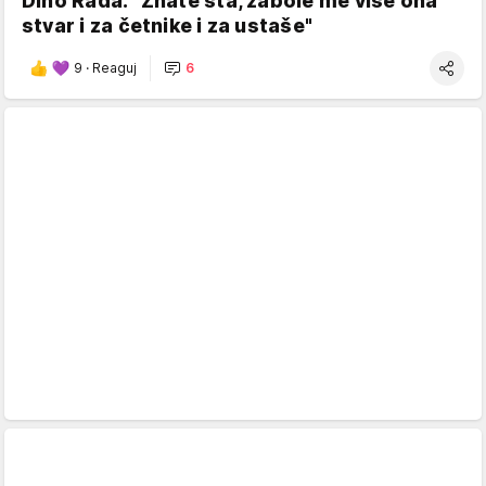
Dino Rađa: "Znate šta, zabole me više ona
stvar i za četnike i za ustaše"
9
·
Reaguj
6