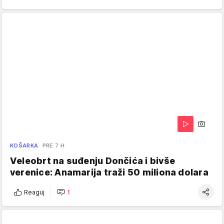
KOŠARKA
PRE 7 H
Veleobrt na suđenju Dončića i bivše
verenice: Anamarija traži 50 miliona dolara
Reaguj
1