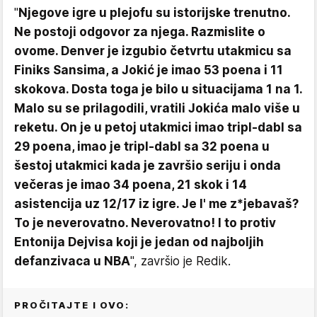
"
Njegove igre u plejofu su istorijske trenutno.
Ne postoji odgovor za njega. Razmislite o
ovome. Denver je izgubio četvrtu utakmicu sa
Finiks Sansima, a Jokić je imao 53 poena i 11
skokova. Dosta toga je bilo u situacijama 1 na 1.
Malo su se prilagodili, vratili Jokića malo više u
reketu. On je u petoj utakmici imao tripl-dabl sa
29 poena, imao je tripl-dabl sa 32 poena u
šestoj utakmici kada je završio seriju i onda
večeras je imao 34 poena, 21 skok i 14
asistencija uz 12/17 iz igre. Je l' me z*jebavaš?
To je neverovatno. Neverovatno! I to protiv
Entonija Dejvisa koji je jedan od najboljih
defanzivaca u NBA
", završio je Redik.
PROČITAJTE I OVO: