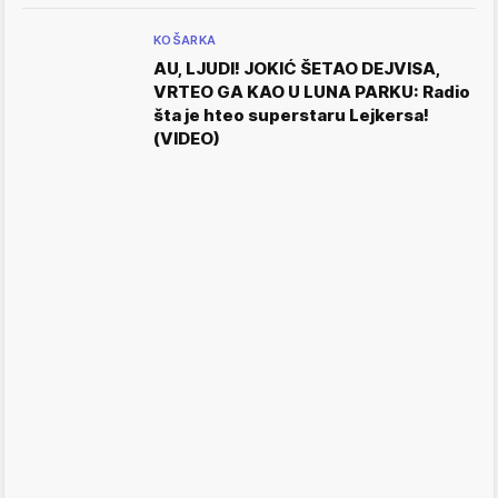
KOŠARKA
AU, LJUDI! JOKIĆ ŠETAO DEJVISA,
VRTEO GA KAO U LUNA PARKU: Radio
šta je hteo superstaru Lejkersa!
(VIDEO)