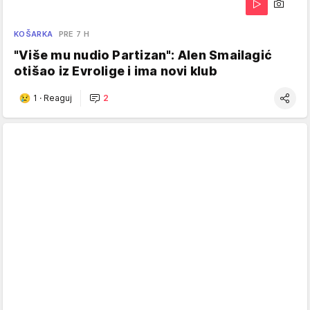
KOŠARKA
PRE 7 H
"Više mu nudio Partizan": Alen Smailagić
otišao iz Evrolige i ima novi klub
1
·
Reaguj
2