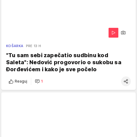
KOŠARKA
PRE 13 H
"Tu sam sebi zapečatio sudbinu kod
Saleta": Nedović progovorio o sukobu sa
Đorđevićem i kako je sve počelo
Reaguj
1