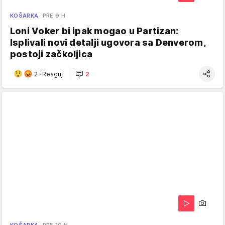
KOŠARKA
PRE 9 H
Loni Voker bi ipak mogao u Partizan:
Isplivali novi detalji ugovora sa Denverom,
postoji začkoljica
2
·
Reaguj
2