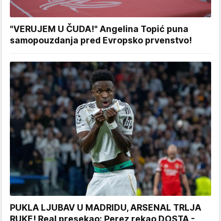
"VERUJEM U ČUDA!" Angelina Topić puna
samopouzdanja pred Evropsko prvenstvo!
PUKLA LJUBAV U MADRIDU, ARSENAL TRLJA
RUKE! Real presekao: Perez rekao DOSTA -