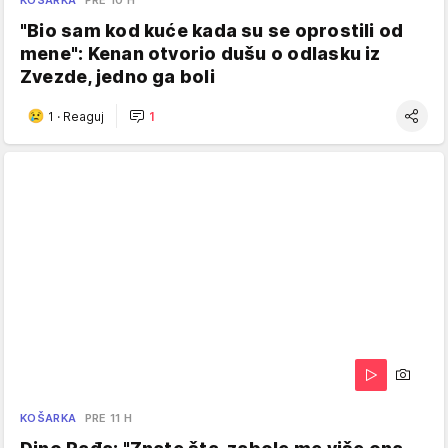
KOŠARKA
PRE 10 H
"Bio sam kod kuće kada su se oprostili od
mene": Kenan otvorio dušu o odlasku iz
Zvezde, jedno ga boli
1
·
Reaguj
1
KOŠARKA
PRE 11 H