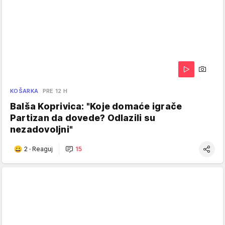
KOŠARKA
PRE 12 H
Balša Koprivica: "Koje domaće igrače
Partizan da dovede? Odlazili su
nezadovoljni"
2
·
Reaguj
15