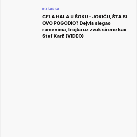
KOŠARKA
CELA HALA U ŠOKU - JOKIĆU, ŠTA SI
OVO POGODIO? Dejvis slegao
ramenima, trojka uz zvuk sirene kao
Stef Kari! (VIDEO)