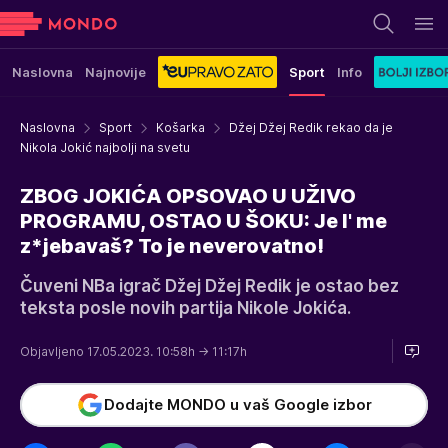
Naslovna
Najnovije
Sport
Info
Naslovna
Sport
Košarka
Džej Džej Redik rekao da je
Nikola Jokić najbolji na svetu
ZBOG JOKIĆA OPSOVAO U UŽIVO
PROGRAMU, OSTAO U ŠOKU: Je l' me
z*jebavaš? To je neverovatno!
Čuveni NBa igrač Džej Džej Redik je ostao bez
teksta posle novih partija Nikole Jokića.
Objavljeno 17.05.2023. 10:58h
→ 11:17h
Dodajte MONDO u vaš Google izbor