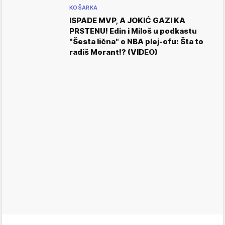
KOŠARKA
ISPADE MVP, A JOKIĆ GAZI KA
PRSTENU! Edin i Miloš u podkastu
"Šesta lična" o NBA plej-ofu: Šta to
radiš Morant!? (VIDEO)