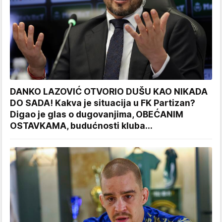
DANKO LAZOVIĆ OTVORIO DUŠU KAO NIKADA
DO SADA! Kakva je situacija u FK Partizan?
Digao je glas o dugovanjima, OBEĆANIM
OSTAVKAMA, budućnosti kluba...