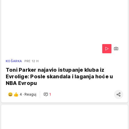
KOŠARKA
PRE 12 H
Toni Parker najavio istupanje kluba iz
Evrolige: Posle skandala i laganja hoće u
NBA Evropu
4
·
Reaguj
1