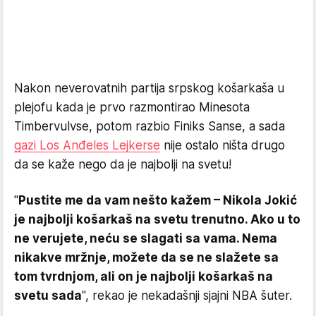
Nakon neverovatnih partija srpskog košarkaša u
plejofu kada je prvo razmontirao Minesota
Timbervulvse, potom razbio Finiks Sanse, a sada
gazi Los Anđeles Lejkerse
nije ostalo ništa drugo
da se kaže nego da je najbolji na svetu!
"
Pustite me da vam nešto kažem – Nikola Jokić
je najbolji košarkaš na svetu trenutno. Ako u to
ne verujete, neću se slagati sa vama. Nema
nikakve mržnje, možete da se ne slažete sa
tom tvrdnjom, ali on je najbolji košarkaš na
svetu sada
", rekao je nekadašnji sjajni NBA šuter.