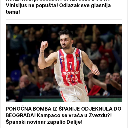
Vinisijus ne popušta! Odlazak sve glasnija
tema!
PONOĆNA BOMBA IZ ŠPANIJE ODJEKNULA DO
BEOGRADA! Kampaco se vraća u Zvezdu?!
Španski novinar zapalio Delije!