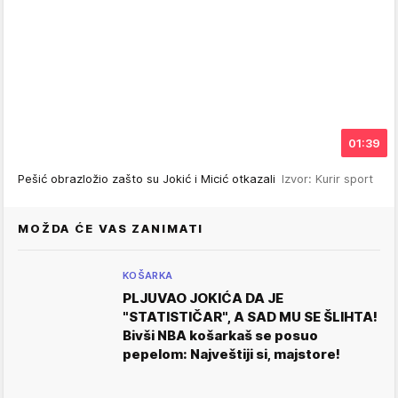
01:39
Pešić obrazložio zašto su Jokić i Micić otkazali
Izvor: Kurir sport
MOŽDA ĆE VAS ZANIMATI
KOŠARKA
PLJUVAO JOKIĆA DA JE
"STATISTIČAR", A SAD MU SE ŠLIHTA!
Bivši NBA košarkaš se posuo
pepelom: Najveštiji si, majstore!