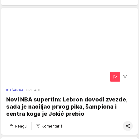
KOŠARKA
PRE 4 H
Novi NBA supertim: Lebron dovodi zvezde,
sada je naciljao prvog pika, šampiona i
centra koga je Jokić prebio
Reaguj
Komentariši