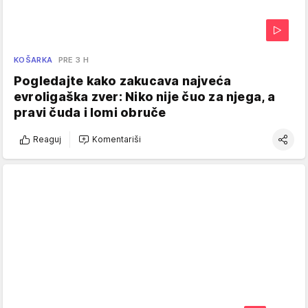
KOŠARKA
PRE 3 H
Pogledajte kako zakucava najveća
evroligaška zver: Niko nije čuo za njega, a
pravi čuda i lomi obruče
Reaguj
Komentariši