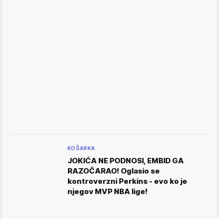
KOŠARKA
JOKIĆA NE PODNOSI, EMBID GA
RAZOČARAO! Oglasio se
kontroverzni Perkins - evo ko je
njegov MVP NBA lige!