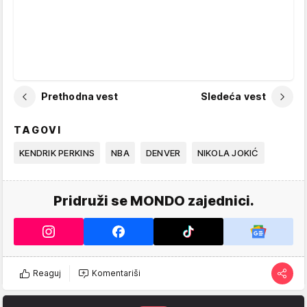
Prethodna vest
Sledeća vest
TAGOVI
KENDRIK PERKINS
NBA
DENVER
NIKOLA JOKIĆ
Pridruži se MONDO zajednici.
Reaguj
Komentariši