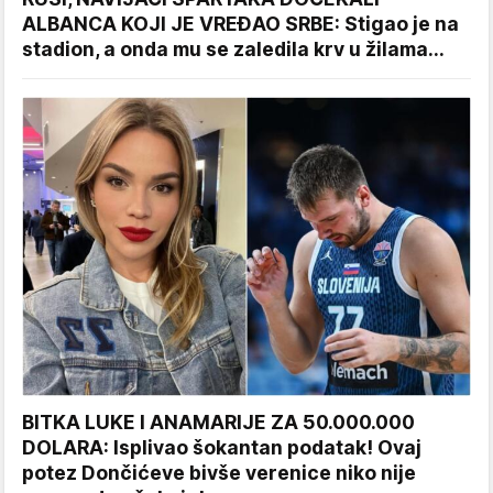
ALBANCA KOJI JE VREĐAO SRBE: Stigao je na
stadion, a onda mu se zaledila krv u žilama...
BITKA LUKE I ANAMARIJE ZA 50.000.000
DOLARA: Isplivao šokantan podatak! Ovaj
potez Dončićeve bivše verenice niko nije