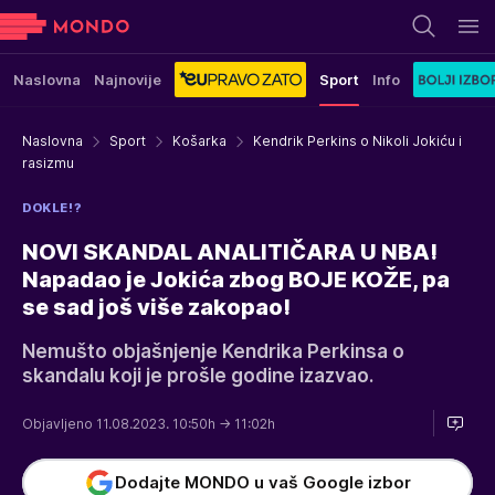
Naslovna
Najnovije
Sport
Info
Naslovna
Sport
Košarka
Kendrik Perkins o Nikoli Jokiću i
rasizmu
DOKLE!?
NOVI SKANDAL ANALITIČARA U NBA!
Napadao je Jokića zbog BOJE KOŽE, pa
se sad još više zakopao!
Nemušto objašnjenje Kendrika Perkinsa o
skandalu koji je prošle godine izazvao.
Objavljeno 11.08.2023. 10:50h
→ 11:02h
Dodajte MONDO u vaš Google izbor