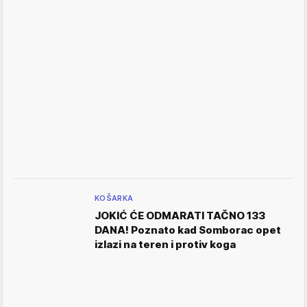
KOŠARKA
JOKIĆ ĆE ODMARATI TAČNO 133
DANA! Poznato kad Somborac opet
izlazi na teren i protiv koga