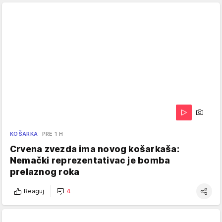
KOŠARKA
PRE 1 H
Crvena zvezda ima novog košarkaša:
Nemački reprezentativac je bomba
prelaznog roka
Reaguj
4