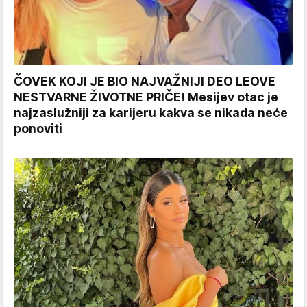
ČOVEK KOJI JE BIO NAJVAŽNIJI DEO LEOVE
NESTVARNE ŽIVOTNE PRIČE! Mesijev otac je
najzaslužniji za karijeru kakva se nikada neće
ponoviti