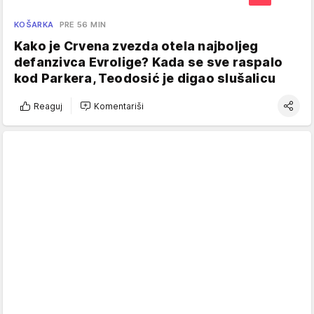
KOŠARKA
PRE 56 MIN
Kako je Crvena zvezda otela najboljeg
defanzivca Evrolige? Kada se sve raspalo
kod Parkera, Teodosić je digao slušalicu
Reaguj
Komentariši