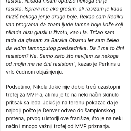
rasista. Nikada nisam optužio nekoga da je
rasista. Ispravi me ako grešim, ali rasizam je kada
mrziš nekoga jer je druge boje. Rekao sam Rediku
van programa da znam ljude tamne boje kože koji
nikada nisu glasili u životu, kao i ja. Trčao sam
tada da glasam za Baraka Obamu jer sam želeo
da vidim tamnoputog predsednika. Da li me to čini
rasistom? Ne. Samo zato što navijam za nekoga
od mojih me ne čini rasistom"
, kazao je Perkins u
vrlo čudnom objašnjenju.
Podsetimo, Nikola Jokić nije dobio treći uzastopni
trofej za MVP-a, ali mu je to na neki način skinulo
pritisak sa leđa. Jokić je na terenu pokazao da je
najbolji pošto je Denver odveo do šampionskog
prstena, prvog u istoriji ove franišize, što je na neki
način i mnogo važniji trofej od MVP priznanja.