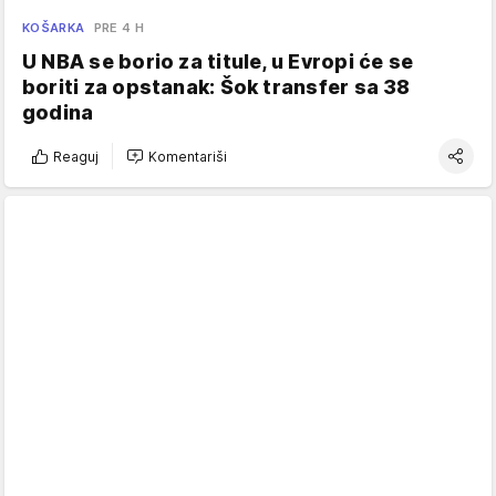
KOŠARKA
PRE 4 H
U NBA se borio za titule, u Evropi će se
boriti za opstanak: Šok transfer sa 38
godina
Reaguj
Komentariši