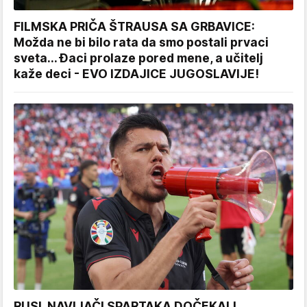
FILMSKA PRIČA ŠTRAUSA SA GRBAVICE:
Možda ne bi bilo rata da smo postali prvaci
sveta... Đaci prolaze pored mene, a učitelj
kaže deci - EVO IZDAJICE JUGOSLAVIJE!
RUSI, NAVIJAČI SPARTAKA DOČEKALI