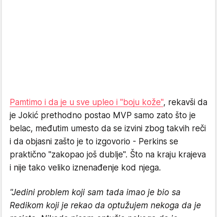
Pamtimo i da je u sve upleo i "boju kože"
, rekavši da
je Jokić prethodno postao MVP samo zato što je
belac, međutim umesto da se izvini zbog takvih reči
i da objasni zašto je to izgovorio - Perkins se
praktično "zakopao još dublje". Što na kraju krajeva
i nije tako veliko iznenađenje kod njega.
"Jedini problem koji sam tada imao je bio sa
Redikom koji je rekao da optužujem nekoga da je