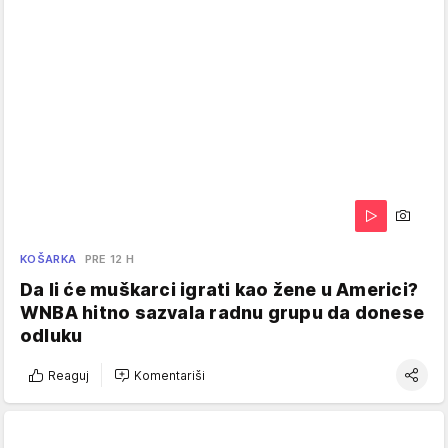
KOŠARKA
PRE 12 H
Da li će muškarci igrati kao žene u Americi?
WNBA hitno sazvala radnu grupu da donese
odluku
Reaguj
Komentariši