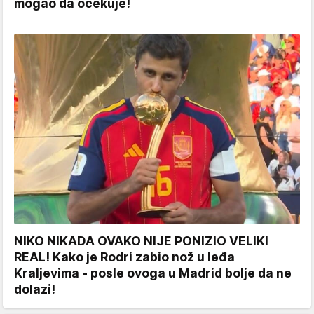
mogao da očekuje!
NIKO NIKADA OVAKO NIJE PONIZIO VELIKI
REAL! Kako je Rodri zabio nož u leđa
Kraljevima - posle ovoga u Madrid bolje da ne
dolazi!