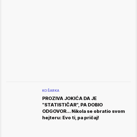
KOŠARKA
PROZIVA JOKIĆA DA JE
"STATISTIČAR", PA DOBIO
ODGOVOR... Nikola se obratio svom
hejteru: Evo ti, pa pričaj!