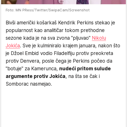
Foto: MN PRess/Twitter/SwipaCam/Screenshot
Bivši američki košarkaš Kendrik Perkins stekao je
popularnost kao analitičar tokom prethodne
sezone kada je na sva zvona "pljuvao"
Nikolu
Jokića
. Sve je kulminiralo krajem januara, nakon što
je Džoel Embid vodio Filadelfiju protiv preokreta
protiv Denvera, posle čega je Perkins počeo da
"botuje" za Kamerunca,
nudeći pritom sulude
argumente protiv Jokića
, na šta se čak i
Somborac nasmejao.