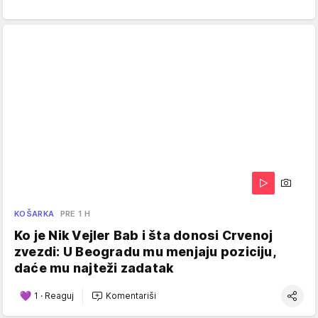
KOŠARKA
PRE 1 H
Ko je Nik Vejler Bab i šta donosi Crvenoj
zvezdi: U Beogradu mu menjaju poziciju,
daće mu najteži zadatak
1
·
Reaguj
Komentariši