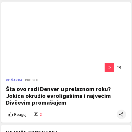
KOŠARKA
PRE 9 H
Šta ovo radi Denver u prelaznom roku?
Jokića okružio evroligašima i najvećim
Divčevim promašajem
Reaguj
2