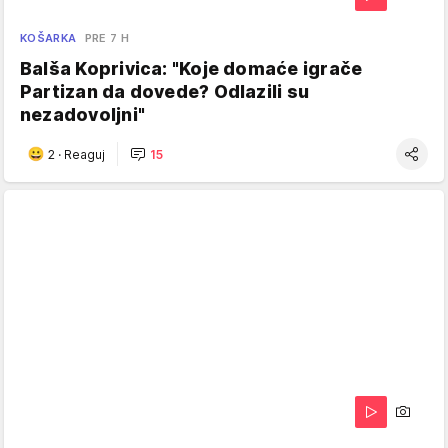
KOŠARKA
PRE 7 H
Balša Koprivica: "Koje domaće igrače
Partizan da dovede? Odlazili su
nezadovoljni"
2
·
Reaguj
15