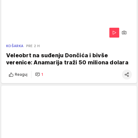
KOŠARKA
PRE 2 H
Veleobrt na suđenju Dončića i bivše
verenice: Anamarija traži 50 miliona dolara
Reaguj
1