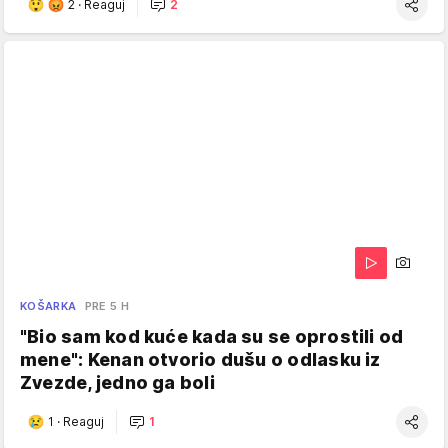
2
·
Reaguj
2
KOŠARKA
PRE 5 H
"Bio sam kod kuće kada su se oprostili od
mene": Kenan otvorio dušu o odlasku iz
Zvezde, jedno ga boli
1
·
Reaguj
1