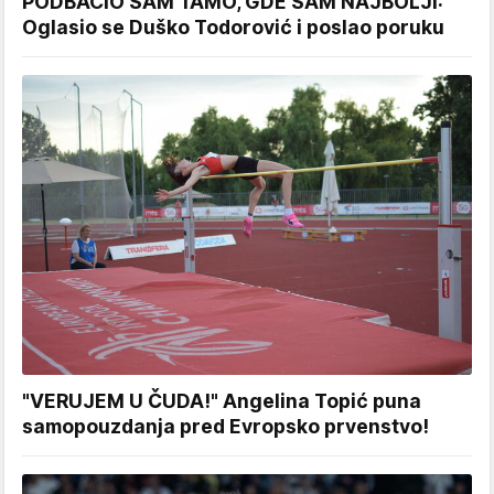
PODBACIO SAM TAMO, GDE SAM NAJBOLJI:
Oglasio se Duško Todorović i poslao poruku
"VERUJEM U ČUDA!" Angelina Topić puna
samopouzdanja pred Evropsko prvenstvo!