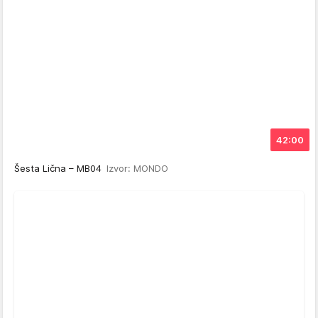
42:00
Šesta Lična – MB04
Izvor: MONDO