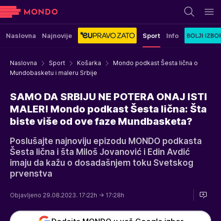
Naslovna
Najnovije
Sport
Info
Naslovna
Sport
Košarka
Mondo podkast Šesta lična o
Mundobasketu i maleru Srbije
SAMO DA SRBIJU NE POTERA ONAJ ISTI
MALER! Mondo podkast Šesta lična: Šta
biste više od ove faze Mundbasketa?
Poslušajte najnoviju epizodu MONDO podkasta
Šesta lična i šta Miloš Jovanović i Edin Avdić
imaju da kažu o dosadašnjem toku Svetskog
prvenstva
Objavljeno 29.08.2023. 17:22h
→ 17:28h