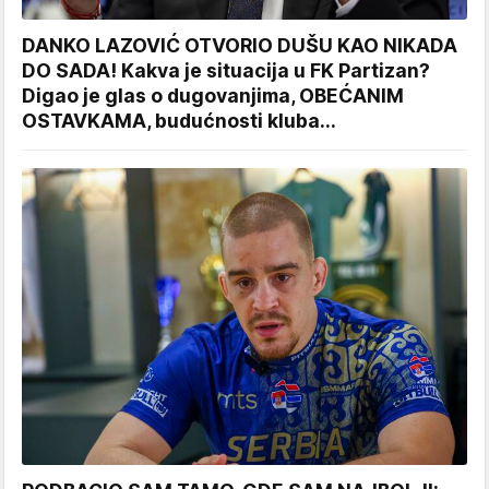
DANKO LAZOVIĆ OTVORIO DUŠU KAO NIKADA
DO SADA! Kakva je situacija u FK Partizan?
Digao je glas o dugovanjima, OBEĆANIM
OSTAVKAMA, budućnosti kluba...