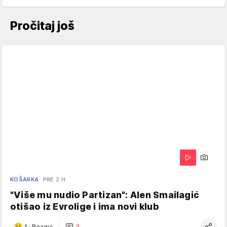
Pročitaj još
KOŠARKA
PRE 2 H
"Više mu nudio Partizan": Alen Smailagić
otišao iz Evrolige i ima novi klub
1
·
Reaguj
2