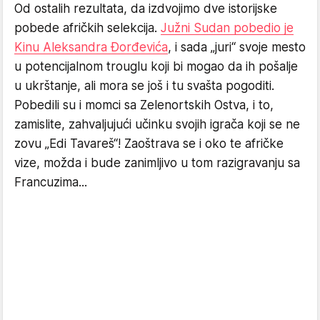
Od ostalih rezultata, da izdvojimo dve istorijske
pobede afričkih selekcija.
Južni Sudan pobedio je
Kinu Aleksandra Đorđevića
, i sada „juri“ svoje mesto
u potencijalnom trouglu koji bi mogao da ih pošalje
u ukrštanje, ali mora se još i tu svašta pogoditi.
Pobedili su i momci sa Zelenortskih Ostva, i to,
zamislite, zahvaljujući učinku svojih igrača koji se ne
zovu „Edi Tavareš“! Zaoštrava se i oko te afričke
vize, možda i bude zanimljivo u tom razigravanju sa
Francuzima...