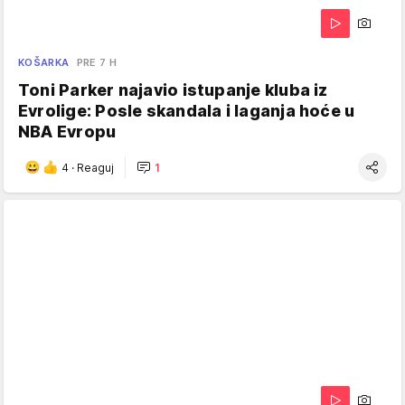
KOŠARKA
PRE 7 H
Toni Parker najavio istupanje kluba iz
Evrolige: Posle skandala i laganja hoće u
NBA Evropu
4
·
Reaguj
1