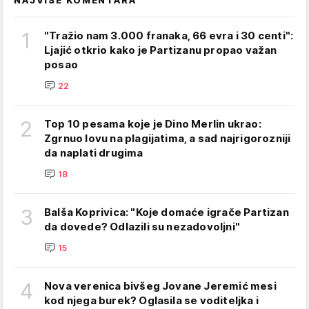
NAJVIŠE KOMENTARA
1
"Tražio nam 3.000 franaka, 66 evra i 30 centi":
Ljajić otkrio kako je Partizanu propao važan
posao
22
2
Top 10 pesama koje je Dino Merlin ukrao:
Zgrnuo lovu na plagijatima, a sad najrigorozniji
da naplati drugima
18
3
Balša Koprivica: "Koje domaće igrače Partizan
da dovede? Odlazili su nezadovoljni"
15
4
Nova verenica bivšeg Jovane Jeremić mesi
kod njega burek? Oglasila se voditeljka i