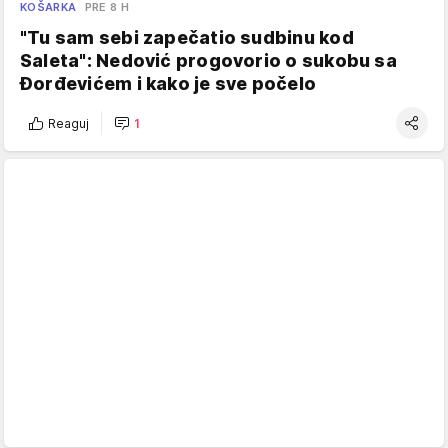
KOŠARKA
PRE 8 H
"Tu sam sebi zapečatio sudbinu kod
Saleta": Nedović progovorio o sukobu sa
Đorđevićem i kako je sve počelo
Reaguj
1