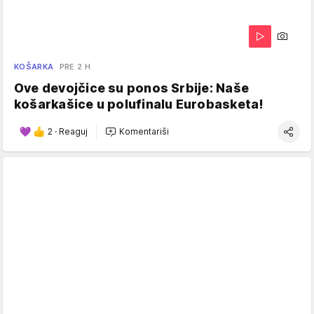
KOŠARKA
PRE 2 H
Ove devojčice su ponos Srbije: Naše
košarkašice u polufinalu Eurobasketa!
2
·
Reaguj
Komentariši