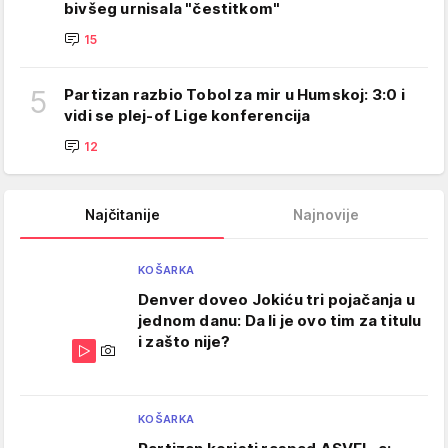
bivšeg urnisala "čestitkom"
15
5
Partizan razbio Tobol za mir u Humskoj: 3:0 i
vidi se plej-of Lige konferencija
12
Najčitanije
Najnovije
KOŠARKA
Denver doveo Jokiću tri pojačanja u
jednom danu: Da li je ovo tim za titulu
i zašto nije?
KOŠARKA