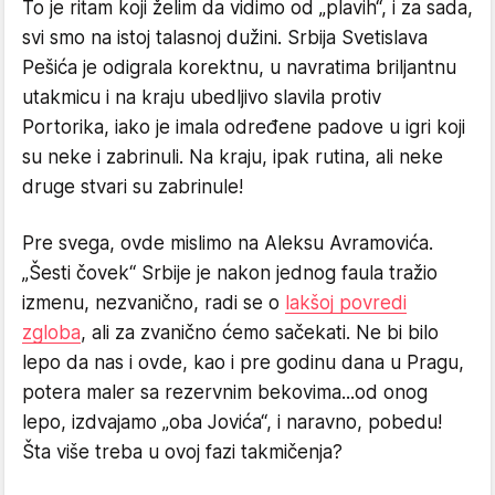
To je ritam koji želim da vidimo od „plavih“, i za sada,
svi smo na istoj talasnoj dužini. Srbija Svetislava
Pešića je odigrala korektnu, u navratima briljantnu
utakmicu i na kraju ubedljivo slavila protiv
Portorika, iako je imala određene padove u igri koji
su neke i zabrinuli. Na kraju, ipak rutina, ali neke
druge stvari su zabrinule!
Pre svega, ovde mislimo na Aleksu Avramovića.
„Šesti čovek“ Srbije je nakon jednog faula tražio
izmenu, nezvanično, radi se o
lakšoj povredi
zgloba
, ali za zvanično ćemo sačekati. Ne bi bilo
lepo da nas i ovde, kao i pre godinu dana u Pragu,
potera maler sa rezervnim bekovima...od onog
lepo, izdvajamo „oba Jovića“, i naravno, pobedu!
Šta više treba u ovoj fazi takmičenja?