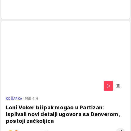
KOŠARKA
PRE 4 H
Loni Voker bi ipak mogao u Partizan:
Isplivali novi detalji ugovora sa Denverom,
postoji začkoljica