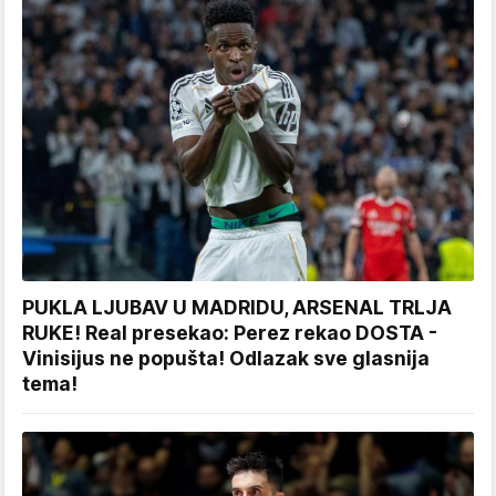
PUKLA LJUBAV U MADRIDU, ARSENAL TRLJA
RUKE! Real presekao: Perez rekao DOSTA -
Vinisijus ne popušta! Odlazak sve glasnija
tema!