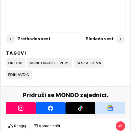
Prethodna vest
Sledeća vest
TAGOVI
ORLOVI
MUNDOBASKET 2023
ŠESTA LIČNA
EDIN AVDIĆ
Pridruži se MONDO zajednici.
Reaguj
Komentariši