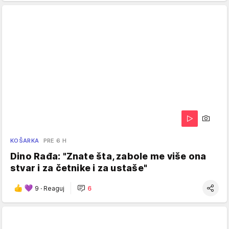
KOŠARKA
PRE 6 H
Dino Rađa: "Znate šta, zabole me više ona
stvar i za četnike i za ustaše"
9
·
Reaguj
6