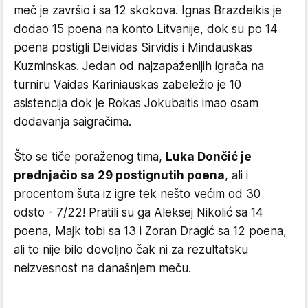
meč je završio i sa 12 skokova. Ignas Brazdeikis je
dodao 15 poena na konto Litvanije, dok su po 14
poena postigli Deividas Sirvidis i Mindauskas
Kuzminskas. Jedan od najzapaženijih igrača na
turniru Vaidas Kariniauskas zabeležio je 10
asistencija dok je Rokas Jokubaitis imao osam
dodavanja saigračima.
Što se tiče poraženog tima,
Luka Dončić je
prednjačio sa 29 postignutih poena
, ali i
procentom šuta iz igre tek nešto većim od 30
odsto - 7/22! Pratili su ga Aleksej Nikolić sa 14
poena, Majk tobi sa 13 i Zoran Dragić sa 12 poena,
ali to nije bilo dovoljno čak ni za rezultatsku
neizvesnost na današnjem meču.