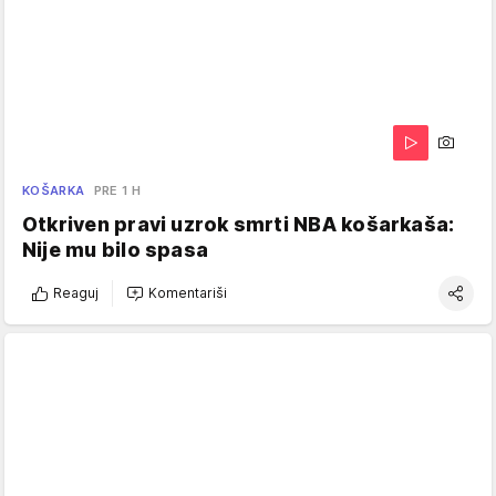
KOŠARKA
PRE 1 H
Otkriven pravi uzrok smrti NBA košarkaša:
Nije mu bilo spasa
Reaguj
Komentariši