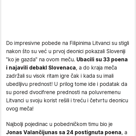
Do impresivne pobede na Filipinima Litvanci su stigli
nakon što su već u prvoj deonici pokazali Sloveniji
"ko je gazda" na ovom meču.
Ubacili su 33 poena
i najavili debakl Slovenaca
, a do kraja meča
zadržali su visok ritam igre čak i kada su imali
ubedljivu prednost! U prilog tome ide i podatak da
su pored dvocifrene prednosti na poluvremenu
Litvanci u svoju korist rešili i treću i četvrtu deonicu
ovog meča!
Najbolji pojedinac u pobedničkom timu bio je
Jonas Valančijunas sa 24 postignuta poena
, a