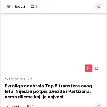
1
·
Reaguj
6
KOŠARKA
PRE 10 H
Evroliga odabrala Top 5 transfera ovog
leta: Nijedan potpis Zvezde i Partizana,
nema dileme koji je najveći
Reaguj
1