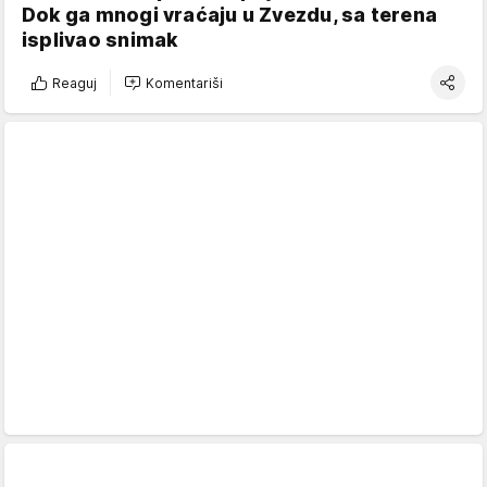
Dok ga mnogi vraćaju u Zvezdu, sa terena
isplivao snimak
Reaguj
Komentariši