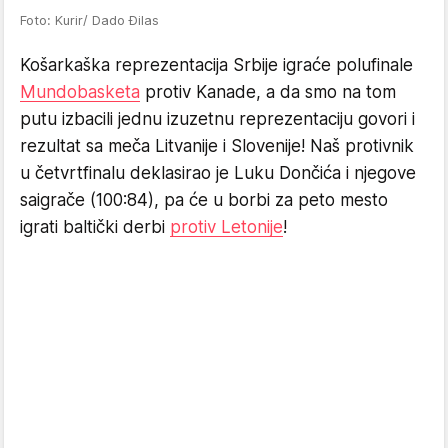
Foto: Kurir/ Dado Đilas
Košarkaška reprezentacija Srbije igraće polufinale
Mundobasketa
protiv Kanade, a da smo na tom
putu izbacili jednu izuzetnu reprezentaciju govori i
rezultat sa meča Litvanije i Slovenije! Naš protivnik
u četvrtfinalu deklasirao je Luku Dončića i njegove
saigrače (100:84), pa će u borbi za peto mesto
igrati baltički derbi
protiv Letonije
!