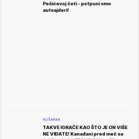
Pešićevoj četi - potpuni smo
autsajderi!
KOŠARKA
TAKVE IGRAČE KAO ŠTO JE ON VIŠE
NE VIĐATE! Kanađani pred meč sa