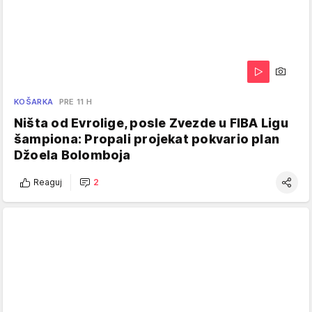
KOŠARKA
PRE 11 H
Ništa od Evrolige, posle Zvezde u FIBA Ligu
šampiona: Propali projekat pokvario plan
Džoela Bolomboja
Reaguj
2