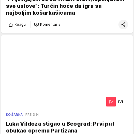
sve uslove": Turčin hoće da igra sa
najboljim košarkašicama
Reaguj
Komentariši
KOŠARKA
PRE 3 H
Luka Vildoza stigao u Beograd: Prvi put
obukao opremu Partizana