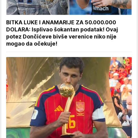
BITKA LUKE I ANAMARIJE ZA 50.000.000
DOLARA: Isplivao šokantan podatak! Ovaj
potez Dončićeve bivše verenice niko nije
mogao da očekuje!