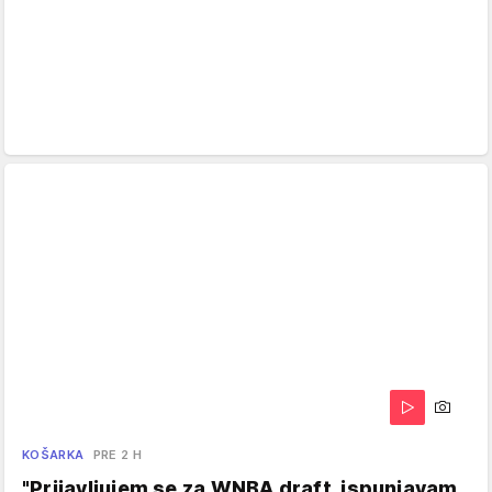
KOŠARKA
PRE 2 H
"Prijavljujem se za WNBA draft, ispunjavam