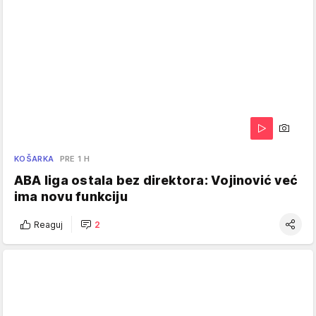
KOŠARKA
PRE 1 H
ABA liga ostala bez direktora: Vojinović već
ima novu funkciju
Reaguj
2