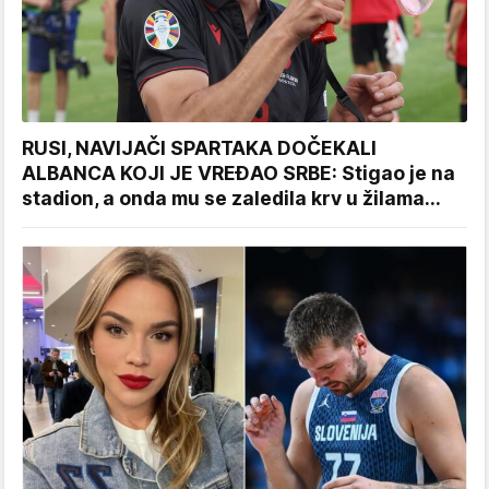
RUSI, NAVIJAČI SPARTAKA DOČEKALI
ALBANCA KOJI JE VREĐAO SRBE: Stigao je na
stadion, a onda mu se zaledila krv u žilama...