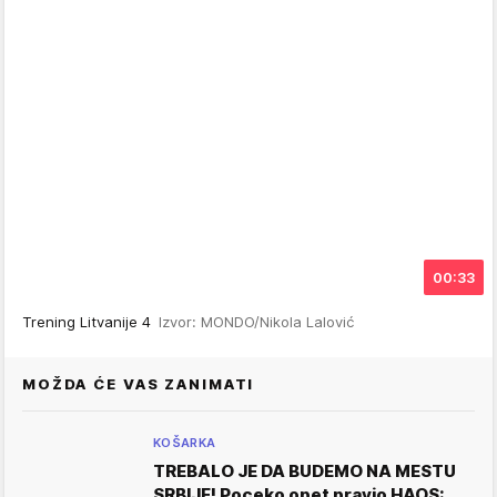
00:33
Trening Litvanije 4
Izvor: MONDO/Nikola Lalović
MOŽDA ĆE VAS ZANIMATI
KOŠARKA
TREBALO JE DA BUDEMO NA MESTU
SRBIJE! Poceko opet pravio HAOS: