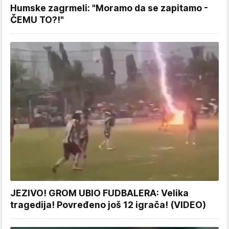
Humske zagrmeli: "Moramo da se zapitamo -
ČEMU TO?!"
JEZIVO! GROM UBIO FUDBALERA: Velika
tragedija! Povređeno još 12 igrača! (VIDEO)