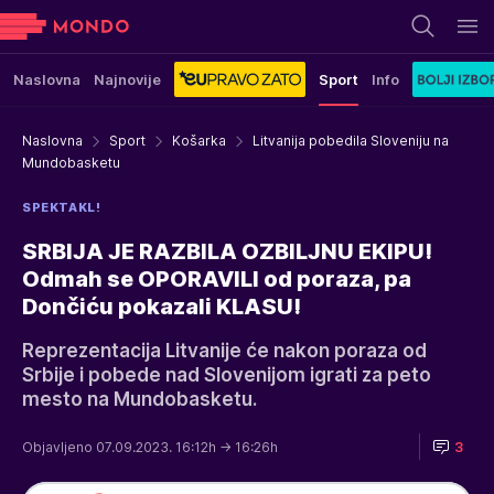
Naslovna
Najnovije
Sport
Info
Naslovna
Sport
Košarka
Litvanija pobedila Sloveniju na
Mundobasketu
SPEKTAKL!
SRBIJA JE RAZBILA OZBILJNU EKIPU!
Odmah se OPORAVILI od poraza, pa
Dončiću pokazali KLASU!
Reprezentacija Litvanije će nakon poraza od
Srbije i pobede nad Slovenijom igrati za peto
mesto na Mundobasketu.
Objavljeno 07.09.2023. 16:12h
→ 16:26h
3