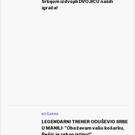
Srbijom izdvojili DVOJICU naših
igrača!
KOŠARKA
LEGENDARNI TRENER ODUŠEVIO SRBE
U MANILI: "Obožavam vašu košarku,
Pešić je rekao istinu!"