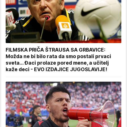
FILMSKA PRIČA ŠTRAUSA SA GRBAVICE:
Možda ne bi bilo rata da smo postali prvaci
sveta... Đaci prolaze pored mene, a učitelj
kaže deci - EVO IZDAJICE JUGOSLAVIJE!