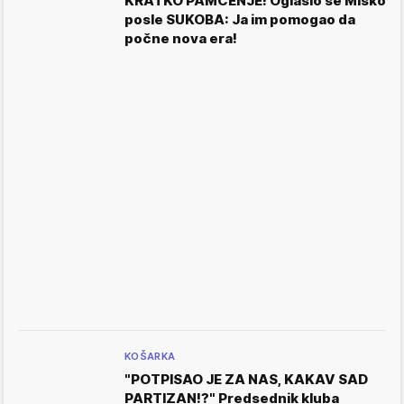
KRATKO PAMĆENJE! Oglasio se Miško
posle SUKOBA: Ja im pomogao da
počne nova era!
KOŠARKA
"POTPISAO JE ZA NAS, KAKAV SAD
PARTIZAN!?" Predsednik kluba