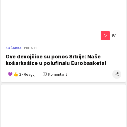
KOŠARKA
PRE 5 H
Ove devojčice su ponos Srbije: Naše
košarkašice u polufinalu Eurobasketa!
2
·
Reaguj
Komentariši