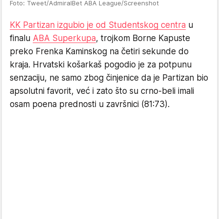
Foto: Tweet/AdmiralBet ABA League/Screenshot
KK Partizan izgubio je od Studentskog centra
u
finalu
ABA Superkupa
, trojkom Borne Kapuste
preko Frenka Kaminskog na četiri sekunde do
kraja. Hrvatski košarkaš pogodio je za potpunu
senzaciju, ne samo zbog činjenice da je Partizan bio
apsolutni favorit, već i zato što su crno-beli imali
osam poena prednosti u završnici (81:73).