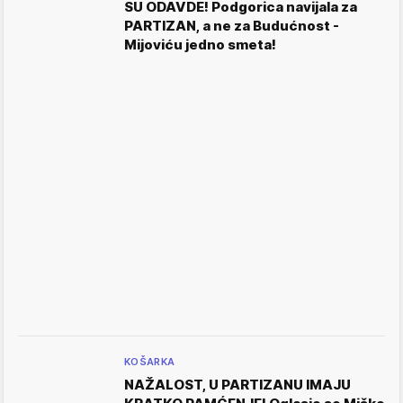
SU ODAVDE! Podgorica navijala za
PARTIZAN, a ne za Budućnost -
Mijoviću jedno smeta!
KOŠARKA
NAŽALOST, U PARTIZANU IMAJU