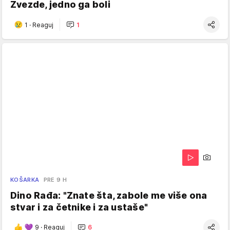
Zvezde, jedno ga boli
1
·
Reaguj
1
KOŠARKA
PRE 9 H
Dino Rađa: "Znate šta, zabole me više ona
stvar i za četnike i za ustaše"
9
·
Reaguj
6