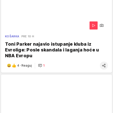
KOŠARKA
PRE 10 H
Toni Parker najavio istupanje kluba iz
Evrolige: Posle skandala i laganja hoće u
NBA Evropu
4
·
Reaguj
1