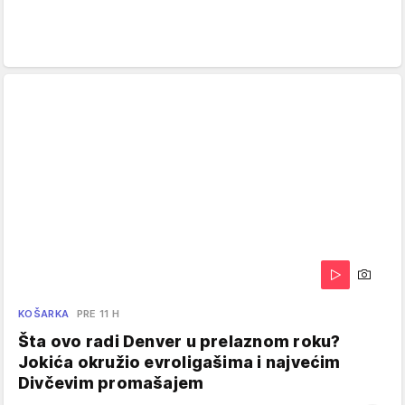
KOŠARKA
PRE 11 H
Šta ovo radi Denver u prelaznom roku?
Jokića okružio evroligašima i najvećim
Divčevim promašajem