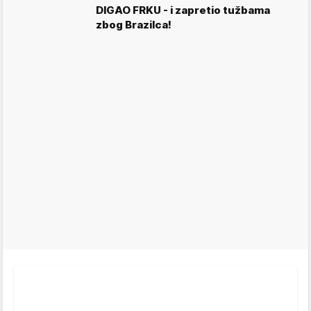
DIGAO FRKU - i zapretio tužbama
zbog Brazilca!