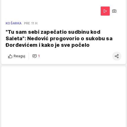
KOŠARKA
PRE 11 H
"Tu sam sebi zapečatio sudbinu kod
Saleta": Nedović progovorio o sukobu sa
Đorđevićem i kako je sve počelo
Reaguj
1