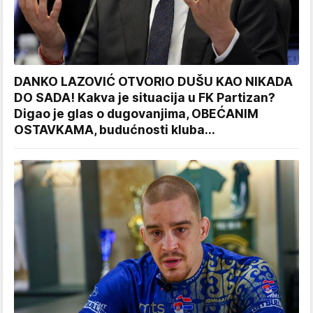
DANKO LAZOVIĆ OTVORIO DUŠU KAO NIKADA
DO SADA! Kakva je situacija u FK Partizan?
Digao je glas o dugovanjima, OBEĆANIM
OSTAVKAMA, budućnosti kluba...