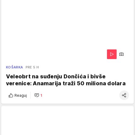
KOŠARKA
PRE 5 H
Veleobrt na suđenju Dončića i bivše
verenice: Anamarija traži 50 miliona dolara
Reaguj
1