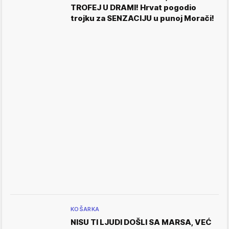
TROFEJ U DRAMI! Hrvat pogodio
trojku za SENZACIJU u punoj Morači!
KOŠARKA
NISU TI LJUDI DOŠLI SA MARSA, VEĆ