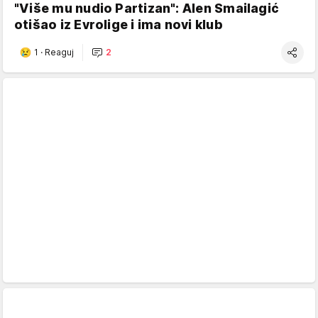
"Više mu nudio Partizan": Alen Smailagić
otišao iz Evrolige i ima novi klub
1
·
Reaguj
2