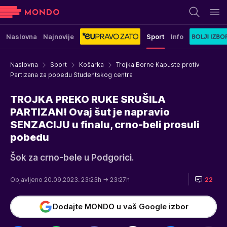
Naslovna
Najnovije
Sport
Info
Naslovna
Sport
Košarka
Trojka Borne Kapuste protiv
Partizana za pobedu Studentskog centra
TROJKA PREKO RUKE SRUŠILA
PARTIZAN! Ovaj šut je napravio
SENZACIJU u finalu, crno-beli prosuli
pobedu
Šok za crno-bele u Podgorici.
Objavljeno 20.09.2023. 23:23h
→ 23:27h
22
Dodajte MONDO u vaš Google izbor