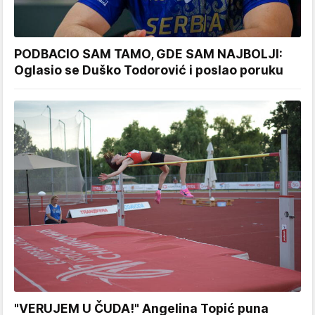
PODBACIO SAM TAMO, GDE SAM NAJBOLJI:
Oglasio se Duško Todorović i poslao poruku
"VERUJEM U ČUDA!" Angelina Topić puna