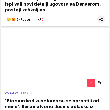
Isplivali novi detalji ugovora sa Denverom,
postoji začkoljica
2
·
Reaguj
2
KOŠARKA
PRE 8 H
"Bio sam kod kuće kada su se oprostili od
mene": Kenan otvorio dušu o odlasku iz