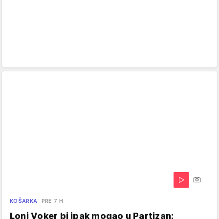
KOŠARKA
PRE 7 H
Loni Voker bi ipak mogao u Partizan: