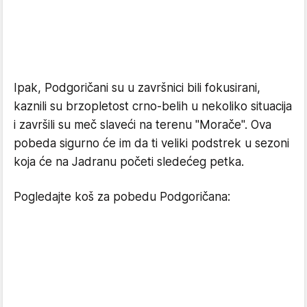
Ipak, Podgoričani su u završnici bili fokusirani,
kaznili su brzopletost crno-belih u nekoliko situacija
i završili su meč slaveći na terenu "Morače". Ova
pobeda sigurno će im da ti veliki podstrek u sezoni
koja će na Jadranu početi sledećeg petka.
Pogledajte koš za pobedu Podgoričana: