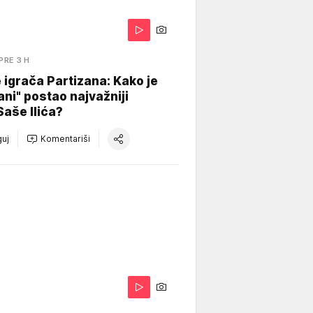
PRE 3 H
igrača Partizana: Kako je
ani" postao najvažniji
Saše Ilića?
uj
Komentariši