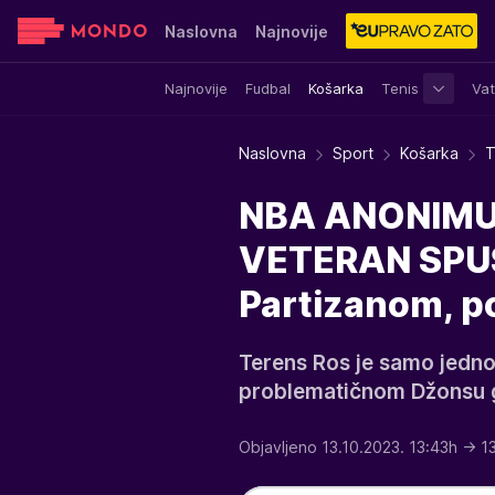
Naslovna
Najnovije
Najnovije
Fudbal
Košarka
Tenis
Vat
Sensa
Stvar ukusa
Yumama
Naslovna
Sport
Košarka
T
NBA ANONIMUS
VETERAN SPUST
Partizanom, po
Terens Ros je samo jedn
problematičnom Džonsu 
Objavljeno 13.10.2023. 13:43h
→ 1