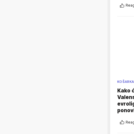
Reag
KOŠARK
Kako ć
Valens
evroli
ponovi
Reag