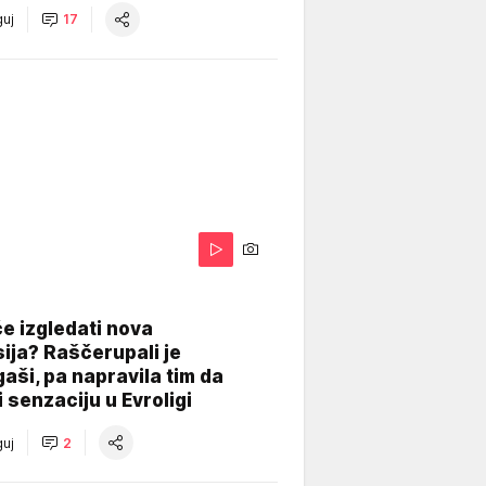
uj
17
A
e izgledati nova
ija? Raščerupali je
gaši, pa napravila tim da
 senzaciju u Evroligi
uj
2