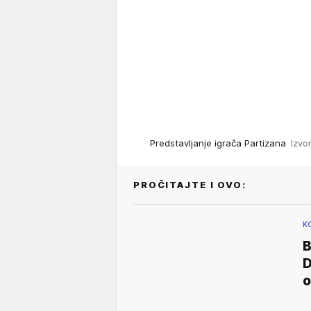
Predstavljanje igrača Partizana
Izvo
PROČITAJTE I OVO:
K
D
o