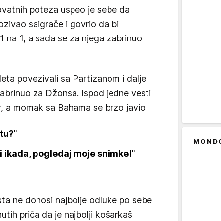
ovatnih poteza uspeo je sebe da
rozivao saigrače i govrio da bi
1 na 1, a sada se za njega zabrinuo
ta povezivali sa Partizanom i dalje
abrinuo za Džonsa. Ispod jedne vesti
r, a momak sa Bahama se brzo javio
 tu?
"
MOND
i ikada, pogledaj moje snimke!
"
ta ne donosi najbolje odluke po sebe
tih priča da je najbolji košarkaš