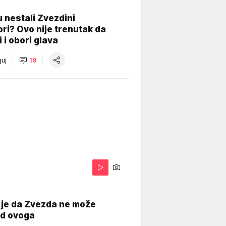
 nestali Zvezdini
ri? Ovo nije trenutak da
i i obori glava
uj
19
 je da Zvezda ne može
od ovoga