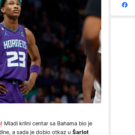
s
! Mladi krilni centar sa Bahama bio je
dine, a sada je dobio otkaz u
Šarlot