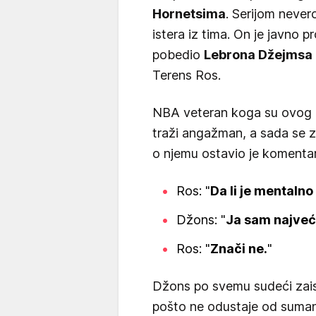
Hornetsima
. Serijom never
istera iz tima. On je javno p
pobedio
Lebrona Džejmsa
Terens Ros.
NBA veteran koga su ovog le
traži angažman, a sada se z
o njemu ostavio je komenta
Ros: "
Da li je mentalno
Džons: "
Ja sam najveć
Ros: "
Znači ne.
"
Džons po svemu sudeći zais
pošto ne odustaje od sumanu