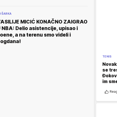
OŠARKA
ASILIJE MICIĆ KONAČNO ZAIGRAO
 NBA: Delio asistencije, upisao i
oene, a na terenu smo videli i
ogdana!
TENIS
Novak 
se tre
Đokovi
im sm
Reag