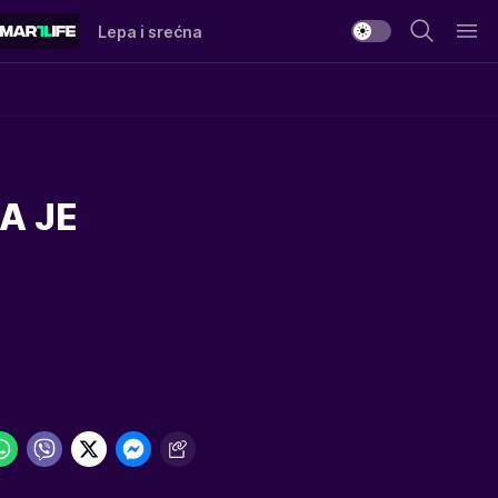
Lepa i srećna
A JE