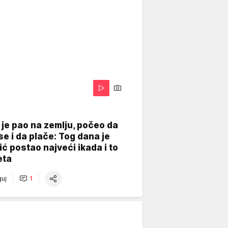
je pao na zemlju, počeo da
se i da plače: Tog dana je
ć postao najveći ikada i to
eta
uj
1