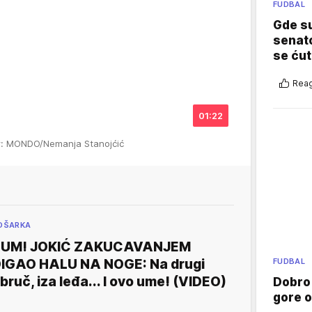
FUDBAL
Gde su
senato
se ćut
Reag
01:22
r: MONDO/Nemanja Stanojćić
OŠARKA
BUM! JOKIĆ ZAKUCAVANJEM
FUDBAL
IGAO HALU NA NOGE: Na drugi
bruč, iza leđa... I ovo ume! (VIDEO)
Dobro
gore 