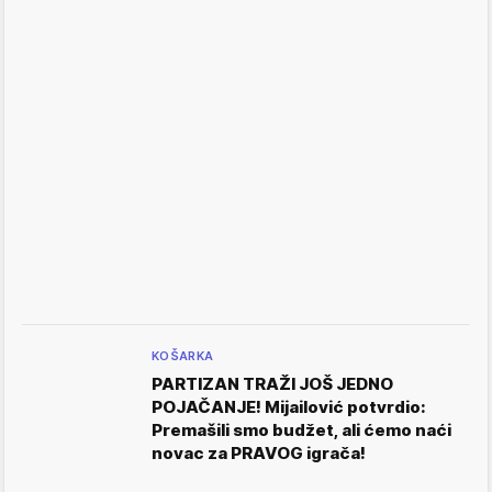
KOŠARKA
PARTIZAN TRAŽI JOŠ JEDNO
POJAČANJE! Mijailović potvrdio:
Premašili smo budžet, ali ćemo naći
novac za PRAVOG igrača!