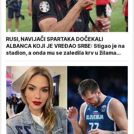
RUSI, NAVIJAČI SPARTAKA DOČEKALI
ALBANCA KOJI JE VREĐAO SRBE: Stigao je na
stadion, a onda mu se zaledila krv u žilama...