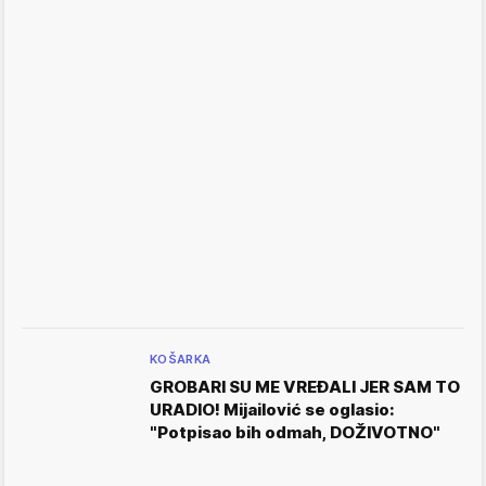
KOŠARKA
GROBARI SU ME VREĐALI JER SAM TO
URADIO! Mijailović se oglasio:
"Potpisao bih odmah, DOŽIVOTNO"