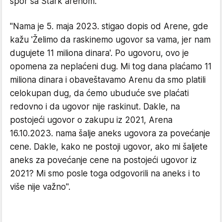
spor sa Štark arenom.
"Nama je 5. maja 2023. stigao dopis od Arene, gde
kažu 'Želimo da raskinemo ugovor sa vama, jer nam
dugujete 11 miliona dinara'. Po ugovoru, ovo je
opomena za neplaćeni dug. Mi tog dana plaćamo 11
miliona dinara i obaveštavamo Arenu da smo platili
celokupan dug, da ćemo ubuduće sve plaćati
redovno i da ugovor nije raskinut. Dakle, na
postojeći ugovor o zakupu iz 2021, Arena
16.10.2023. nama šalje aneks ugovora za povećanje
cene. Dakle, kako ne postoji ugovor, ako mi šaljete
aneks za povećanje cene na postojeći ugovor iz
2021? Mi smo posle toga odgovorili na aneks i to
više nije važno".