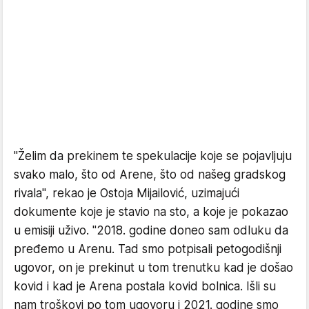
"Želim da prekinem te spekulacije koje se pojavljuju
svako malo, što od Arene, što od našeg gradskog
rivala", rekao je Ostoja Mijailović, uzimajući
dokumente koje je stavio na sto, a koje je pokazao
u emisiji uživo. "2018. godine doneo sam odluku da
pređemo u Arenu. Tad smo potpisali petogodišnji
ugovor, on je prekinut u tom trenutku kad je došao
kovid i kad je Arena postala kovid bolnica. Išli su
nam troškovi po tom ugovoru i 2021. godine smo