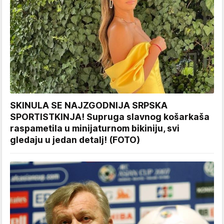
SKINULA SE NAJZGODNIJA SRPSKA
SPORTISTKINJA! Supruga slavnog košarkaša
raspametila u minijaturnom bikiniju, svi
gledaju u jedan detalj! (FOTO)