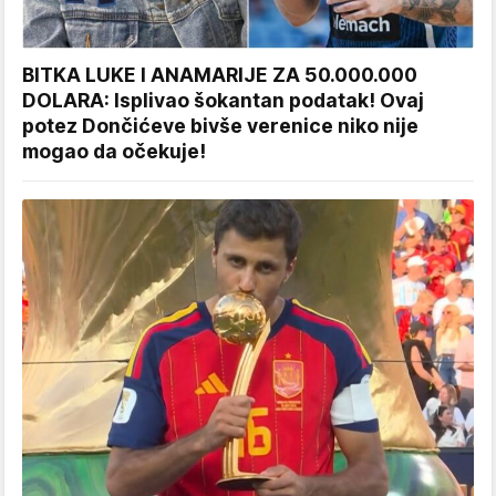
BITKA LUKE I ANAMARIJE ZA 50.000.000
DOLARA: Isplivao šokantan podatak! Ovaj
potez Dončićeve bivše verenice niko nije
mogao da očekuje!