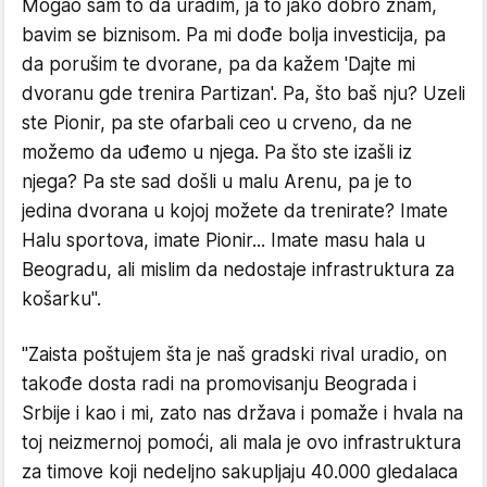
Mogao sam to da uradim, ja to jako dobro znam,
bavim se biznisom. Pa mi dođe bolja investicija, pa
da porušim te dvorane, pa da kažem 'Dajte mi
dvoranu gde trenira Partizan'. Pa, što baš nju? Uzeli
ste Pionir, pa ste ofarbali ceo u crveno, da ne
možemo da uđemo u njega. Pa što ste izašli iz
njega? Pa ste sad došli u malu Arenu, pa je to
jedina dvorana u kojoj možete da trenirate? Imate
Halu sportova, imate Pionir... Imate masu hala u
Beogradu, ali mislim da nedostaje infrastruktura za
košarku".
"Zaista poštujem šta je naš gradski rival uradio, on
takođe dosta radi na promovisanju Beograda i
Srbije i kao i mi, zato nas država i pomaže i hvala na
toj neizmernoj pomoći, ali mala je ovo infrastruktura
za timove koji nedeljno sakupljaju 40.000 gledalaca