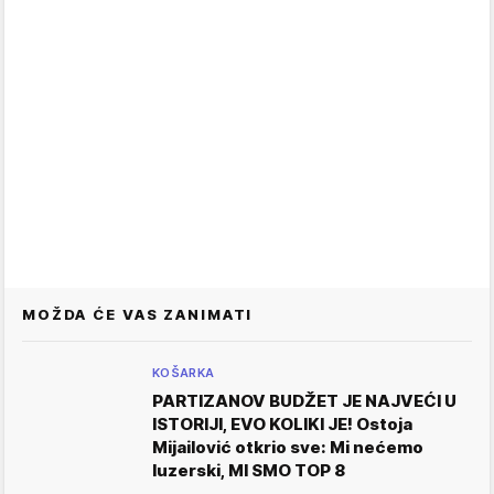
MOŽDA ĆE VAS ZANIMATI
KOŠARKA
PARTIZANOV BUDŽET JE NAJVEĆI U
ISTORIJI, EVO KOLIKI JE! Ostoja
Mijailović otkrio sve: Mi nećemo
luzerski, MI SMO TOP 8