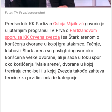
Foto: TV Prva/screenshot
Predsednik KK Partizan
Ostoja Mijailović
govorio je
u jutarnjem programu TV Prva o
Partizanovom
sporu sa KK Crvena zvezda
i sa Štark arenom o
korišćenju dvorane u kojoj igra utakmice. Tačnije,
klubovi i Štark arena su postigli dogovor oko
korišćenja velike dvorane, ali je sada u toku spor
oko korišćenja "Male arene", dvorane u kojoj
treniraju crno-beli i u kojoj Zvezda takođe zahteva
termine za prvi tim i mlade kategorije.