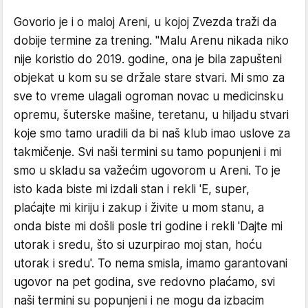
Govorio je i o maloj Areni, u kojoj Zvezda traži da
dobije termine za trening. "Malu Arenu nikada niko
nije koristio do 2019. godine, ona je bila zapušteni
objekat u kom su se držale stare stvari. Mi smo za
sve to vreme ulagali ogroman novac u medicinsku
opremu, šuterske mašine, teretanu, u hiljadu stvari
koje smo tamo uradili da bi naš klub imao uslove za
takmičenje. Svi naši termini su tamo popunjeni i mi
smo u skladu sa važećim ugovorom u Areni. To je
isto kada biste mi izdali stan i rekli 'E, super,
plaćajte mi kiriju i zakup i živite u mom stanu, a
onda biste mi došli posle tri godine i rekli 'Dajte mi
utorak i sredu, što si uzurpirao moj stan, hoću
utorak i sredu'. To nema smisla, imamo garantovani
ugovor na pet godina, sve redovno plaćamo, svi
naši termini su popunjeni i ne mogu da izbacim