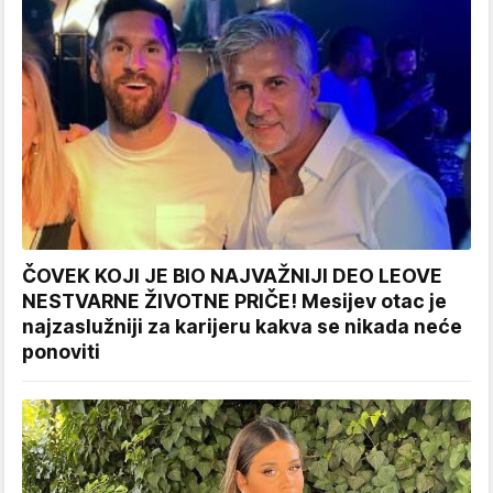
ČOVEK KOJI JE BIO NAJVAŽNIJI DEO LEOVE
NESTVARNE ŽIVOTNE PRIČE! Mesijev otac je
najzaslužniji za karijeru kakva se nikada neće
ponoviti