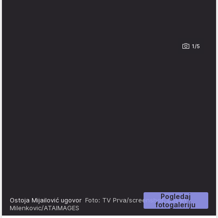
1/5
Pogledaj
Ostoja Mijailović ugovor
Foto: TV Prva/screenshot, Dusan
fotogaleriju
Milenkovic/ATAIMAGES