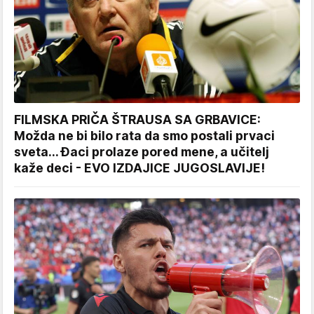
FILMSKA PRIČA ŠTRAUSA SA GRBAVICE:
Možda ne bi bilo rata da smo postali prvaci
sveta... Đaci prolaze pored mene, a učitelj
kaže deci - EVO IZDAJICE JUGOSLAVIJE!