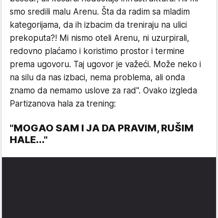
smo sredili malu Arenu. Šta da radim sa mladim
kategorijama, da ih izbacim da treniraju na ulici
prekoputa?! Mi nismo oteli Arenu, ni uzurpirali,
redovno plaćamo i koristimo prostor i termine
prema ugovoru. Taj ugovor je važeći. Može neko i
na silu da nas izbaci, nema problema, ali onda
znamo da nemamo uslove za rad". Ovako izgleda
Partizanova hala za trening:
"MOGAO SAM I JA DA PRAVIM, RUŠIM
HALE..."