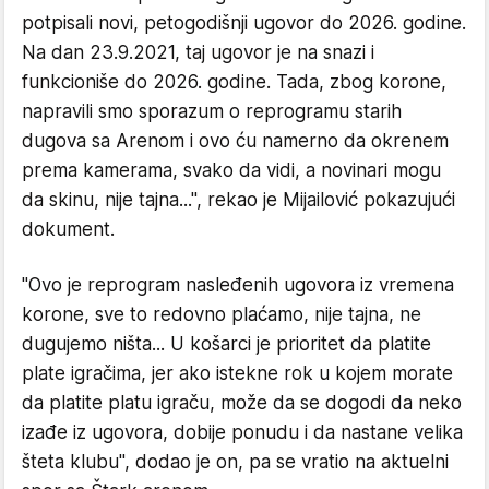
potpisali novi, petogodišnji ugovor do 2026. godine.
Na dan 23.9.2021, taj ugovor je na snazi i
funkcioniše do 2026. godine. Tada, zbog korone,
napravili smo sporazum o reprogramu starih
dugova sa Arenom i ovo ću namerno da okrenem
prema kamerama, svako da vidi, a novinari mogu
da skinu, nije tajna...", rekao je Mijailović pokazujući
dokument.
"Ovo je reprogram nasleđenih ugovora iz vremena
korone, sve to redovno plaćamo, nije tajna, ne
dugujemo ništa... U košarci je prioritet da platite
plate igračima, jer ako istekne rok u kojem morate
da platite platu igraču, može da se dogodi da neko
izađe iz ugovora, dobije ponudu i da nastane velika
šteta klubu", dodao je on, pa se vratio na aktuelni