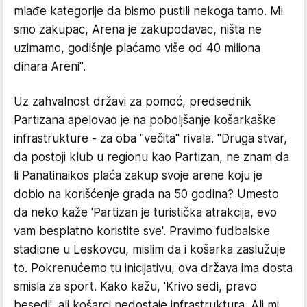
mlađe kategorije da bismo pustili nekoga tamo. Mi
smo zakupac, Arena je zakupodavac, ništa ne
uzimamo, godišnje plaćamo više od 40 miliona
dinara Areni".
Uz zahvalnost državi za pomoć, predsednik
Partizana apelovao je na poboljšanje košarkaške
infrastrukture - za oba "večita" rivala. "Druga stvar,
da postoji klub u regionu kao Partizan, ne znam da
li Panatinaikos plaća zakup svoje arene koju je
dobio na korišćenje grada na 50 godina? Umesto
da neko kaže 'Partizan je turistička atrakcija, evo
vam besplatno koristite sve'. Pravimo fudbalske
stadione u Leskovcu, mislim da i košarka zaslužuje
to. Pokrenućemo tu inicijativu, ova država ima dosta
smisla za sport. Kako kažu, 'Krivo sedi, pravo
besedi', ali košarci nedostaje infrastruktura. Ali mi