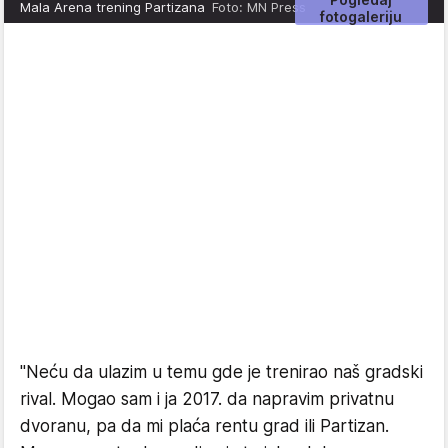
Mala Arena trening Partizana
Foto: MN Press
fotogaleriju
"Neću da ulazim u temu gde je trenirao naš gradski
rival. Mogao sam i ja 2017. da napravim privatnu
dvoranu, pa da mi plaća rentu grad ili Partizan.