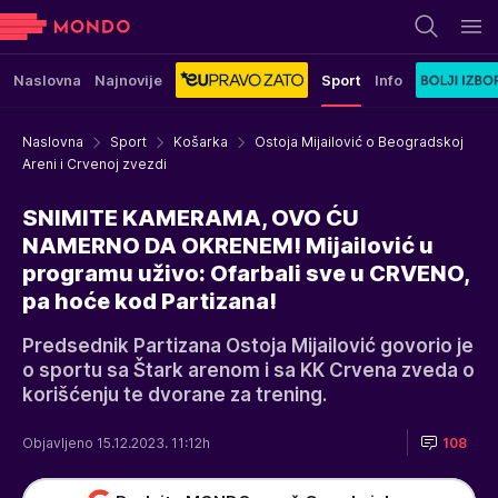
Naslovna
Najnovije
Sport
Info
Naslovna
Sport
Košarka
Ostoja Mijailović o Beogradskoj
Areni i Crvenoj zvezdi
SNIMITE KAMERAMA, OVO ĆU
NAMERNO DA OKRENEM! Mijailović u
programu uživo: Ofarbali sve u CRVENO,
pa hoće kod Partizana!
Predsednik Partizana Ostoja Mijailović govorio je
o sportu sa Štark arenom i sa KK Crvena zveda o
korišćenju te dvorane za trening.
Objavljeno 15.12.2023. 11:12h
108