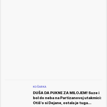
KOŠARKA
DUŠA DA PUKNE ZA MILOJEM! Suze i
bol do neba na Partizanovoj utakmici:
Otiš'o si Dejane, ostala je tuga...