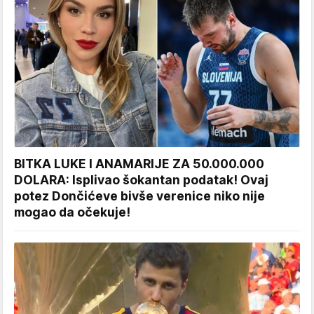
BITKA LUKE I ANAMARIJE ZA 50.000.000
DOLARA: Isplivao šokantan podatak! Ovaj
potez Dončićeve bivše verenice niko nije
mogao da očekuje!