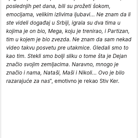
poslednjih pet dana, bili su prožeti šokom,
emocijama, velikim izlivima ljubavi... Ne znam da li
ste videli događaj u Srbiji, igrala su dva tima u
kojima je on bio, Mega, koju je trenirao, i Partizan,
tim u kojem je bio zvezda. Ne znam da sam nekad
video takvu posvetu pre utakmice. Gledali smo to
kao tim. Stekli smo bolji sliku o tome šta je Dejan
značio svojim zemljacima. Naravno, mnogo je
značio i nama, Nataši, Maši i Nikoli... Ovo je bilo
razarajuće za nas
", emotivno je rekao Stiv Ker.