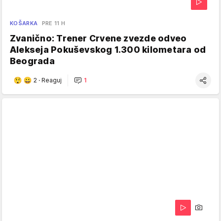
KOŠARKA
PRE 11 H
Zvanično: Trener Crvene zvezde odveo
Alekseja Pokuševskog 1.300 kilometara od
Beograda
2
·
Reaguj
1