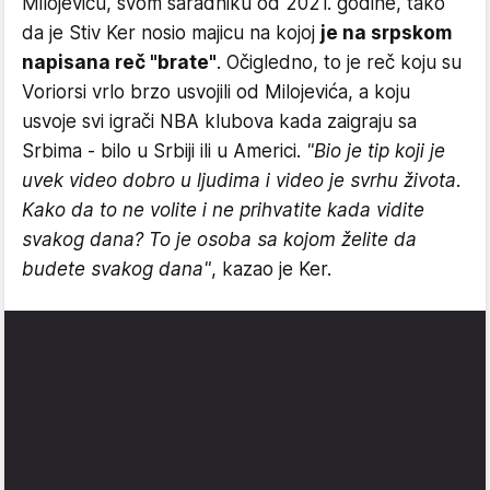
Milojeviću, svom saradniku od 2021. godine, tako
da je Stiv Ker nosio majicu na kojoj
je na srpskom
napisana reč "brate"
. Očigledno, to je reč koju su
Voriorsi vrlo brzo usvojili od Milojevića, a koju
usvoje svi igrači NBA klubova kada zaigraju sa
Srbima - bilo u Srbiji ili u Americi.
"Bio je tip koji je
uvek video dobro u ljudima i video je svrhu života.
Kako da to ne volite i ne prihvatite kada vidite
svakog dana? To je osoba sa kojom želite da
budete svakog dana"
, kazao je Ker.