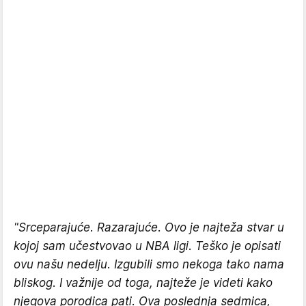
"Srceparajuće. Razarajuće. Ovo je najteža stvar u
kojoj sam učestvovao u NBA ligi. Teško je opisati
ovu našu nedelju. Izgubili smo nekoga tako nama
bliskog. I važnije od toga, najteže je videti kako
njegova porodica pati. Ova poslednja sedmica,