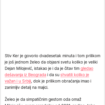
Stiv Ker je govorio dvadesetak minuta i tom prilikom
je još jednom želeo da objasni svetu koliko je veliki
Dejan Milojević, istakao je i da je čitav tim
gledao
dešavanja iz Beograda
i da su
shvatili koliko je
važan i u Srbiji
, dok je prilikom obraćanja imao i
zanimljiv detalj na majici.
Želeo je da simpatičnim gestom oda omaž