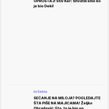
OPROŠTAJ! Stiv Ker: Shvatili smo ko
je bio Deki!
KOŠARKA
SEĆANJE NA MILOJA? POGLEDAJTE
ŠTA PIŠE NA MAJICAMA! Željko
Obradović: Eto, to je bio on