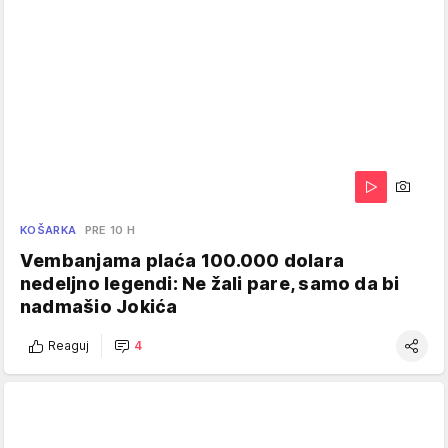
KOŠARKA
PRE 10 H
Vembanjama plaća 100.000 dolara
nedeljno legendi: Ne žali pare, samo da bi
nadmašio Jokića
Reaguj
4