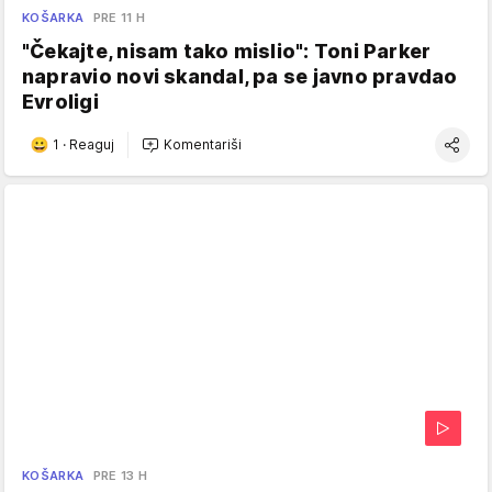
KOŠARKA
PRE 11 H
"Čekajte, nisam tako mislio": Toni Parker
napravio novi skandal, pa se javno pravdao
Evroligi
1
·
Reaguj
Komentariši
KOŠARKA
PRE 13 H