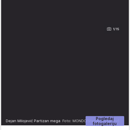
1/15
Pogledaj
Dejan Milojević Partizan mega
Foto: MONDO/Stefan Stojanovć
fotogaleriju