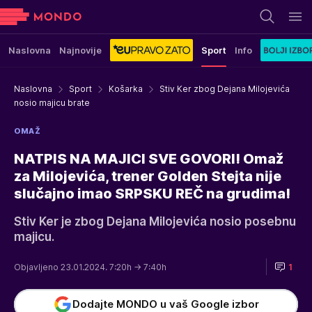
Naslovna
Najnovije
Sport
Info
Naslovna
Sport
Košarka
Stiv Ker zbog Dejana Milojevića
nosio majicu brate
OMAŽ
NATPIS NA MAJICI SVE GOVORI! Omaž
za Milojevića, trener Golden Stejta nije
slučajno imao SRPSKU REČ na grudima!
Stiv Ker je zbog Dejana Milojevića nosio posebnu
majicu.
Objavljeno 23.01.2024. 7:20h
→ 7:40h
1
Dodajte MONDO u vaš Google izbor