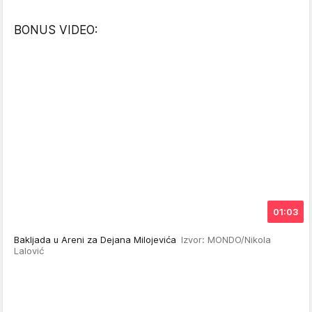
BONUS VIDEO:
01:03
Bakljada u Areni za Dejana Milojevića
Izvor: MONDO/Nikola
Lalović