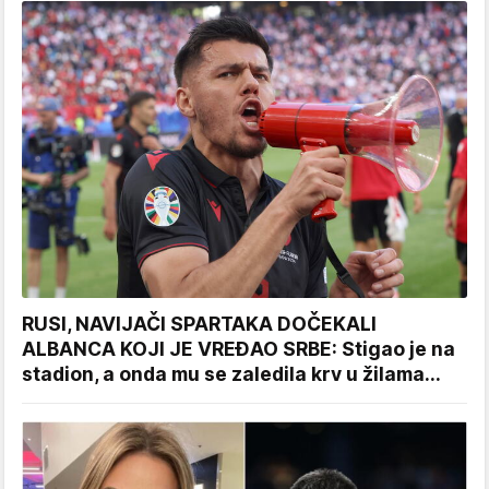
RUSI, NAVIJAČI SPARTAKA DOČEKALI
ALBANCA KOJI JE VREĐAO SRBE: Stigao je na
stadion, a onda mu se zaledila krv u žilama...