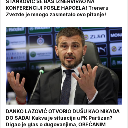
STANKOVIĆ SE BAŠ IZNERVIRAO NA
KONFERENCIJI POSLE HAPOELA! Treneru
Zvezde je mnogo zasmetalo ovo pitanje!
DANKO LAZOVIĆ OTVORIO DUŠU KAO NIKADA
DO SADA! Kakva je situacija u FK Partizan?
Digao je glas o dugovanjima, OBEĆANIM