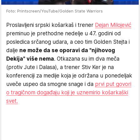
Foto: Printscreen/YouTube/Golden State Warriors
Proslavljeni srpski košarkaš i trener
Dejan Milojević
preminuo je prethodne nedelje u 47. godini od
posledica srčanog udara, a ceo tim Golden Stejta i
dalje
ne može da se oporavi da "njihovog
Dekija" više nema
. Otkazana su im dva meča
(protiv Jute i Dalasa), a trener Stiv Ker je na
konferenciji za medije koja je održana u ponedeljak
uveče uspeo da smogne snage i da
prvi put govori
o tragičnom događaju koji je uznemirio košarkaški
svet.