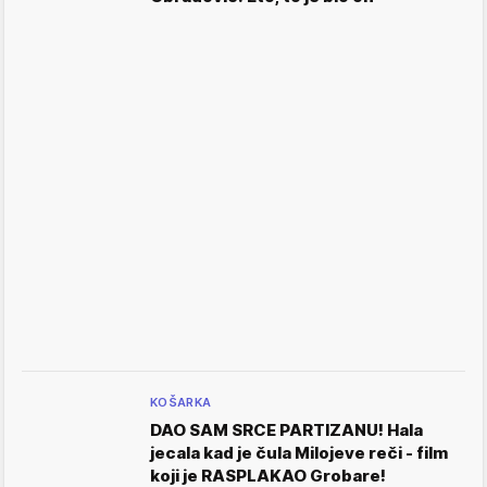
KOŠARKA
DAO SAM SRCE PARTIZANU! Hala
jecala kad je čula Milojeve reči - film
koji je RASPLAKAO Grobare!