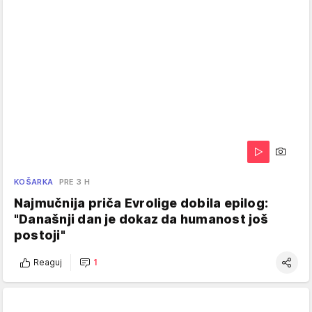
KOŠARKA
PRE 3 H
Najmučnija priča Evrolige dobila epilog:
"Današnji dan je dokaz da humanost još
postoji"
Reaguj
1