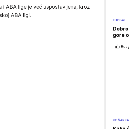
 i ABA lige je već uspostavljena, kroz
skoj ABA ligi.
FUDBAL
Dobro
gore 
Reag
KOŠARK
Kako ć