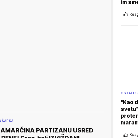
im sm
Reag
OSTALI 
"Kao d
svetu"
proter
OŠARKA
maram
ŠAMARČINA PARTIZANU USRED
Reag