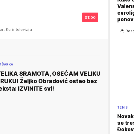
Valens
evroli
01:00
ponovi
or: Kurir televizija
Reag
OŠARKA
ELIKA SRAMOTA, OSEĆAM VELIKU
RUKU! Željko Obradović ostao bez
eksta: IZVINITE svi!
TENIS
Novak 
se tre
Đokovi