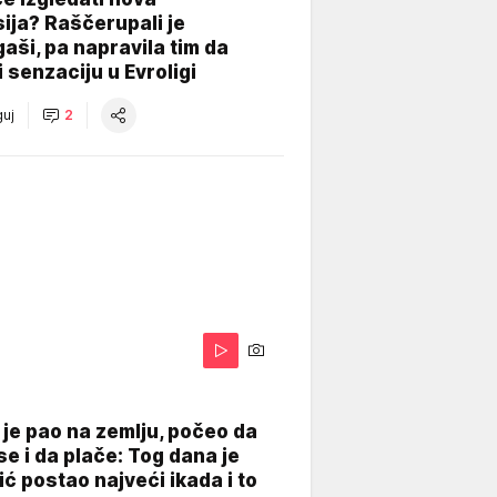
ija? Raščerupali je
gaši, pa napravila tim da
 senzaciju u Evroligi
uj
2
je pao na zemlju, počeo da
se i da plače: Tog dana je
ć postao najveći ikada i to