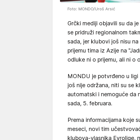
Foto: MONDO/Uroš Arsić
Grčki mediji objavili su da j
se pridruži regionalnom takmi
sada, jer klubovi još nisu na
prijemu tima iz Azije na "Ja
odluke ni o prijemu, ali ni o 
MONDU je potvrđeno u ligi 
još nije održana, niti su se k
automatski i nemoguće da n
sada, 5. februara.
Prema informacijama koje su
meseci, novi tim učestvova
klubova-vlasnika Evrolige, 