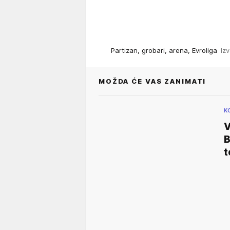
Partizan, grobari, arena, Evroliga
Izv
MOŽDA ĆE VAS ZANIMATI
K
V
B
t