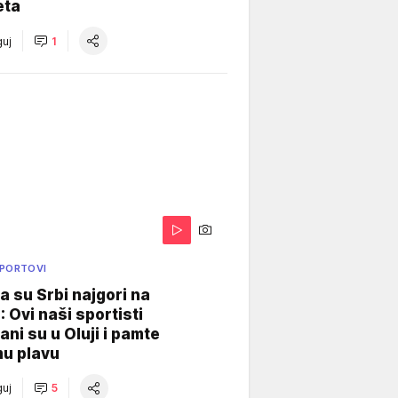
eta
uj
1
SPORTOVI
a su Srbi najgori na
: Ovi naši sportisti
ani su u Oluji i pamte
u plavu
uj
5