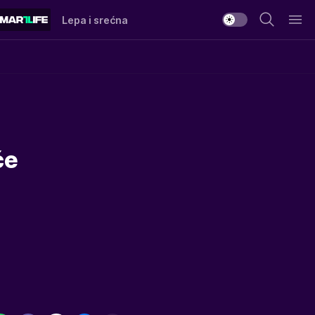
Lepa i srećna
će