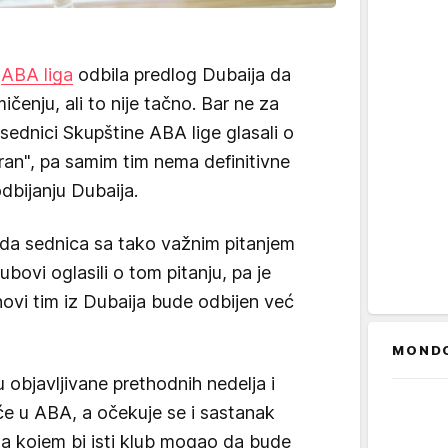
e
ABA liga
odbila predlog Dubaija da
čenju, ali to nije tačno. Bar ne za
 sednici Skupštine ABA lige glasali o
dran", pa samim tim nema definitivne
odbijanju Dubaija.
da sednica sa tako važnim pitanjem
lubovi oglasili o tom pitanju, pa je
ovi tim iz Dubaija bude odbijen već
MOND
 objavljivane prethodnih nedelja i
će u ABA, a očekuje se i sastanak
na kojem bi isti klub mogao da bude