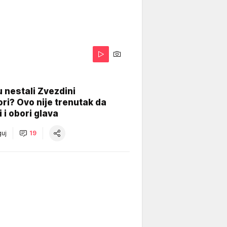
 nestali Zvezdini
ri? Ovo nije trenutak da
i i obori glava
uj
19