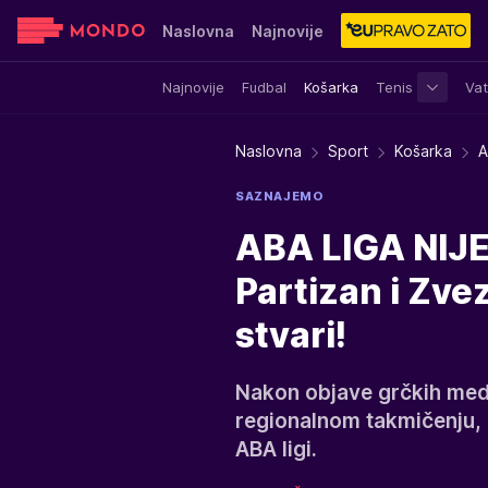
Naslovna
Najnovije
Najnovije
Fudbal
Košarka
Tenis
Vat
Sensa
Stvar ukusa
Yumama
Naslovna
Sport
Košarka
A
SAZNAJEMO
ABA LIGA NIJE
Partizan i Zve
stvari!
Nakon objave grčkih medij
regionalnom takmičenju, 
ABA ligi.