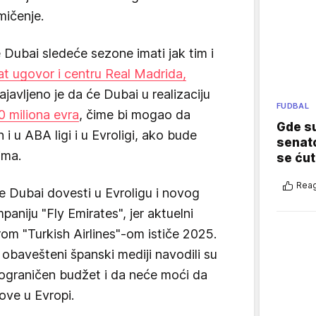
mičenje.
 Dubai sledeće sezone imati jak tim i
 ugovor i centru Real Madrida,
ajavljeno je da će Dubai u realizaciju
FUDBAL
0 miliona evra
, čime bi mogao da
Gde su
 u ABA ligi i u Evroligi, ako bude
senato
ima.
se ćut
Reag
će Dubai dovesti u Evroligu i novog
aniju "Fly Emirates", jer aktuelni
m "Turkish Airlines"-om ističe 2025.
obavešteni španski mediji navodili su
eograničen budžet i da neće moći da
ove u Evropi.