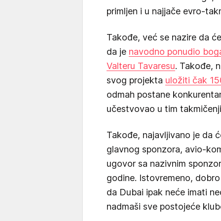
primljen i u najjače evro-tak
Takođe, već se nazire da će
da je
navodno ponudio bogat
Valteru Tavaresu
. Takođe, n
svog projekta
uložiti čak 15
odmah postane konkurentan i
učestvovao u tim takmičenj
Takođe, najavljivano je da 
glavnog sponzora, avio-komp
ugovor sa nazivnim sponzoro
godine. Istovremeno, dobro 
da Dubai ipak neće imati n
nadmaši sve postojeće klub