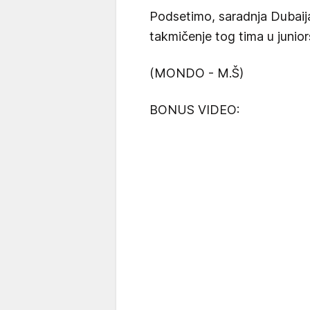
Podsetimo, saradnja Dubaija
takmičenje tog tima u junior
(MONDO - M.Š)
BONUS VIDEO: