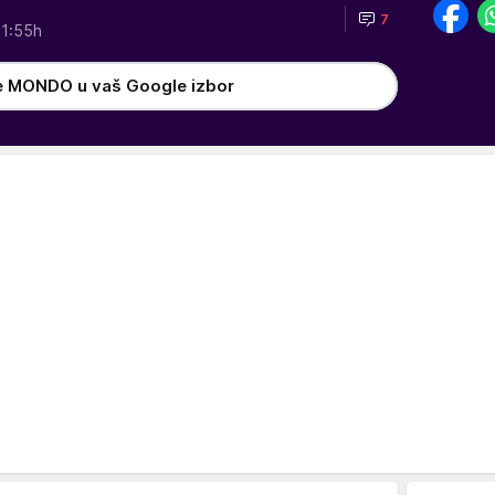
7
1:55h
e MONDO u vaš Google izbor