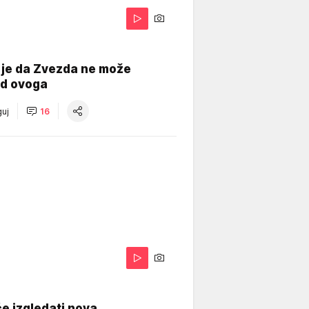
 je da Zvezda ne može
od ovoga
uj
16
A
e izgledati nova