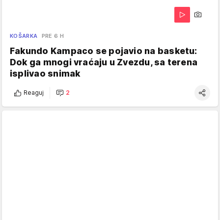
KOŠARKA
PRE 6 H
Fakundo Kampaco se pojavio na basketu:
Dok ga mnogi vraćaju u Zvezdu, sa terena
isplivao snimak
Reaguj
2