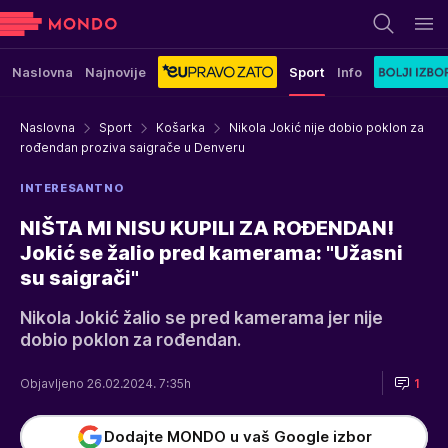
Naslovna
Najnovije
Sport
Info
Naslovna
Sport
Košarka
Nikola Jokić nije dobio poklon za
rođendan proziva saigrače u Denveru
INTERESANTNO
NIŠTA MI NISU KUPILI ZA ROĐENDAN!
Jokić se žalio pred kamerama: "Užasni
su saigrači"
Nikola Jokić žalio se pred kamerama jer nije
dobio poklon za rođendan.
Objavljeno 26.02.2024. 7:35h
1
Dodajte MONDO u vaš Google izbor