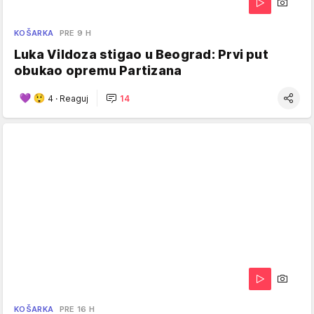
KOŠARKA
PRE 9 H
Luka Vildoza stigao u Beograd: Prvi put
obukao opremu Partizana
4
·
Reaguj
14
KOŠARKA
PRE 16 H