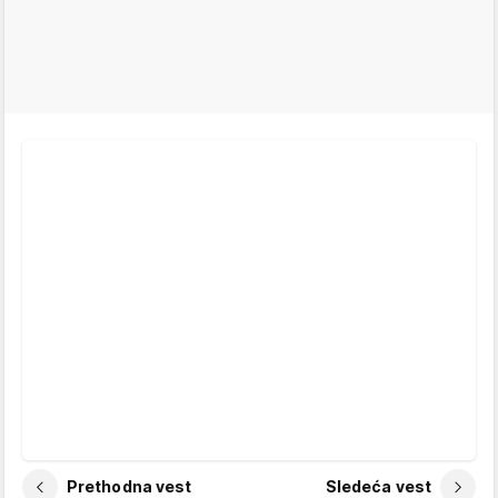
Prethodna vest
Sledeća vest