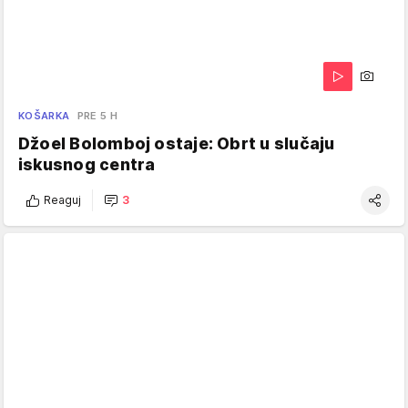
KOŠARKA
PRE 5 H
Džoel Bolomboj ostaje: Obrt u slučaju
iskusnog centra
Reaguj
3