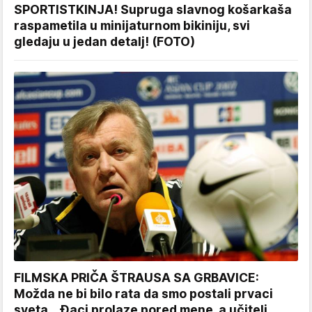
SPORTISTKINJA! Supruga slavnog košarkaša
raspametila u minijaturnom bikiniju, svi
gledaju u jedan detalj! (FOTO)
FILMSKA PRIČA ŠTRAUSA SA GRBAVICE:
Možda ne bi bilo rata da smo postali prvaci
sveta... Đaci prolaze pored mene, a učitelj