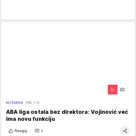
KOŠARKA
PRE 7 H
ABA liga ostala bez direktora: Vojinović već
ima novu funkciju
Reaguj
2