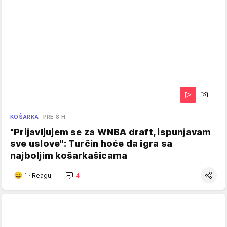
KOŠARKA
PRE 8 H
"Prijavljujem se za WNBA draft, ispunjavam
sve uslove": Turčin hoće da igra sa
najboljim košarkašicama
1
·
Reaguj
4