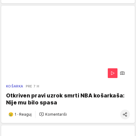
KOŠARKA
PRE 7 H
Otkriven pravi uzrok smrti NBA košarkaša:
Nije mu bilo spasa
1
·
Reaguj
Komentariši