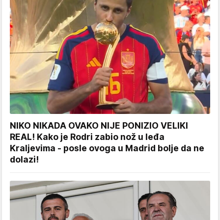
NIKO NIKADA OVAKO NIJE PONIZIO VELIKI
REAL! Kako je Rodri zabio nož u leđa
Kraljevima - posle ovoga u Madrid bolje da ne
dolazi!