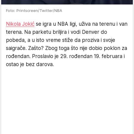
Foto: Printscreen/Twitter/NBA
Nikola Jokić
se igra u NBA ligi, uživa na terenu i van
terena. Na parketu briljira i vodi Denver do
pobeda, a u isto vreme stiže da proziva i svoje
saigrače. Zašto? Zbog toga što nije dobio poklon za
rođendan. Proslavio je 29. rođendan 19. februara i
ostao je bez darova.