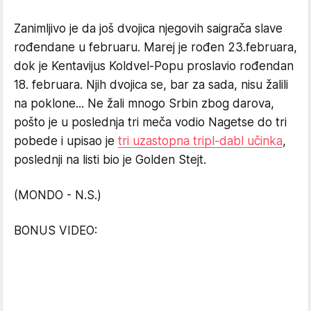
Zanimljivo je da još dvojica njegovih saigrača slave
rođendane u februaru. Marej je rođen 23.februara,
dok je Kentavijus Koldvel-Popu proslavio rođendan
18. februara. Njih dvojica se, bar za sada, nisu žalili
na poklone... Ne žali mnogo Srbin zbog darova,
pošto je u poslednja tri meča vodio Nagetse do tri
pobede i upisao je
tri uzastopna tripl-dabl učinka
,
poslednji na listi bio je Golden Stejt.
(MONDO - N.S.)
BONUS VIDEO: