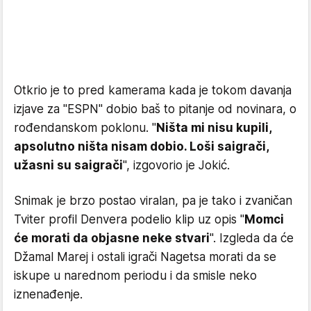
Otkrio je to pred kamerama kada je tokom davanja
izjave za "ESPN" dobio baš to pitanje od novinara, o
rođendanskom poklonu. "
Ništa mi nisu kupili,
apsolutno ništa nisam dobio. Loši saigrači,
užasni su saigrači
", izgovorio je Jokić.
Snimak je brzo postao viralan, pa je tako i zvaničan
Tviter profil Denvera podelio klip uz opis "
Momci
će morati da objasne neke stvari
". Izgleda da će
Džamal Marej i ostali igrači Nagetsa morati da se
iskupe u narednom periodu i da smisle neko
iznenađenje.