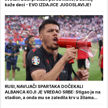
kaže deci - EVO IZDAJICE JUGOSLAVIJE!
RUSI, NAVIJAČI SPARTAKA DOČEKALI
ALBANCA KOJI JE VREĐAO SRBE: Stigao je na
stadion, a onda mu se zaledila krv u žilama...