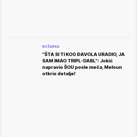
KOŠARKA
"ŠTA SI TI KOG ĐAVOLA URADIO, JA
SAM IMAO TRIPL-DABL": Jokić
napravio ŠOU posle meča, Meloun
otkrio detalje!