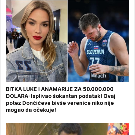
BITKA LUKE I ANAMARIJE ZA 50.000.000
DOLARA: Isplivao šokantan podatak! Ovaj
potez Dončićeve bivše verenice niko nije
mogao da očekuje!