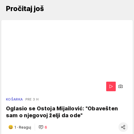
Pročitaj još
KOŠARKA
PRE 3 H
Oglasio se Ostoja Mijailović: "Obavešten
sam o njegovoj želji da ode"
1
·
Reaguj
6