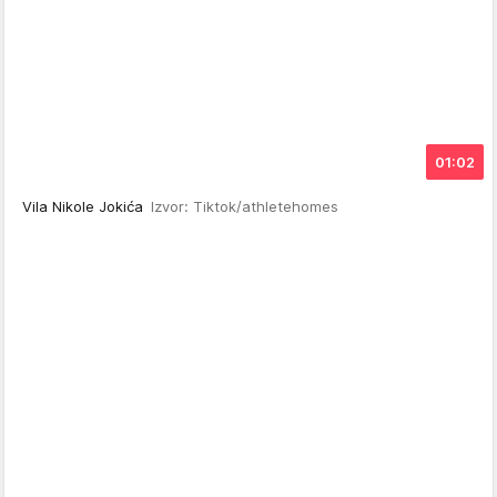
01:02
Vila Nikole Jokića
Izvor: Tiktok/athletehomes