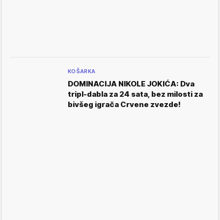
KOŠARKA
DOMINACIJA NIKOLE JOKIĆA: Dva
tripl-dabla za 24 sata, bez milosti za
bivšeg igrača Crvene zvezde!