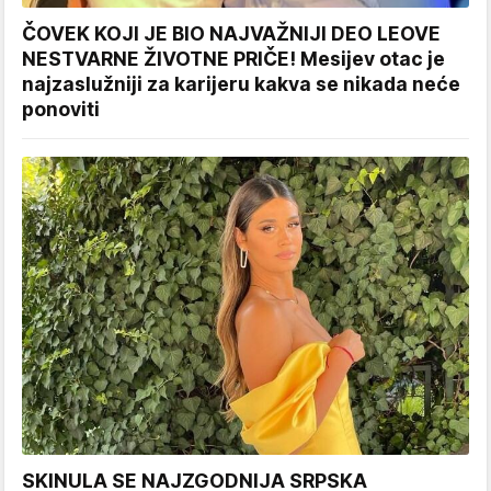
ČOVEK KOJI JE BIO NAJVAŽNIJI DEO LEOVE
NESTVARNE ŽIVOTNE PRIČE! Mesijev otac je
najzaslužniji za karijeru kakva se nikada neće
ponoviti
SKINULA SE NAJZGODNIJA SRPSKA