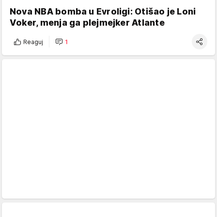
Nova NBA bomba u Evroligi: Otišao je Loni
Voker, menja ga plejmejker Atlante
Reaguj
1