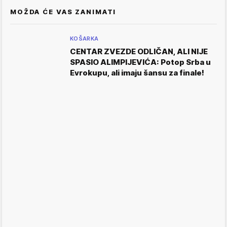
MOŽDA ĆE VAS ZANIMATI
KOŠARKA
CENTAR ZVEZDE ODLIČAN, ALI NIJE
SPASIO ALIMPIJEVIĆA: Potop Srba u
Evrokupu, ali imaju šansu za finale!