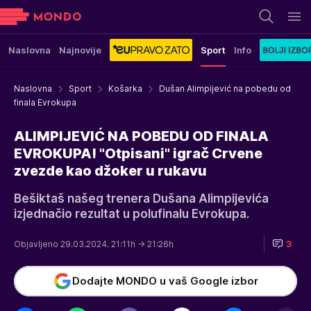
Naslovna
Najnovije
Sport
Info
Naslovna
Sport
Košarka
Dušan Alimpijević na pobedu od
finala Evrokupa
ALIMPIJEVIĆ NA POBEDU OD FINALA
EVROKUPA! "Otpisani" igrač Crvene
zvezde kao džoker u rukavu
Bešiktaš našeg trenera Dušana Alimpijevića
izjednačio rezultat u polufinalu Evrokupa.
Objavljeno 29.03.2024. 21:11h
→ 21:26h
3
Dodajte MONDO u vaš Google izbor