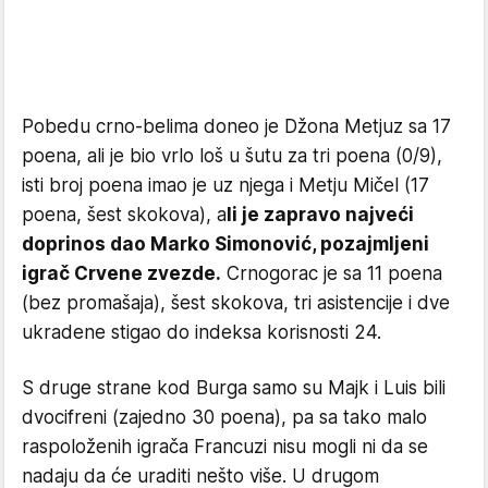
Pobedu crno-belima doneo je Džona Metjuz sa 17
poena, ali je bio vrlo loš u šutu za tri poena (0/9),
isti broj poena imao je uz njega i Metju Mičel (17
poena, šest skokova), a
li je zapravo najveći
doprinos dao Marko Simonović, pozajmljeni
igrač Crvene zvezde.
Crnogorac je sa 11 poena
(bez promašaja), šest skokova, tri asistencije i dve
ukradene stigao do indeksa korisnosti 24.
S druge strane kod Burga samo su Majk i Luis bili
dvocifreni (zajedno 30 poena), pa sa tako malo
raspoloženih igrača Francuzi nisu mogli ni da se
nadaju da će uraditi nešto više. U drugom