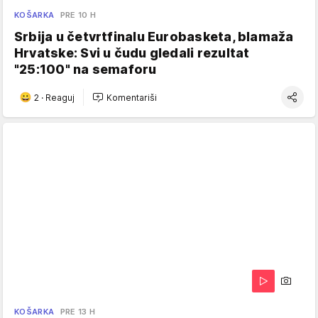
KOŠARKA
PRE 10 H
Srbija u četvrtfinalu Eurobasketa, blamaža
Hrvatske: Svi u čudu gledali rezultat
"25:100" na semaforu
2
·
Reaguj
Komentariši
KOŠARKA
PRE 13 H