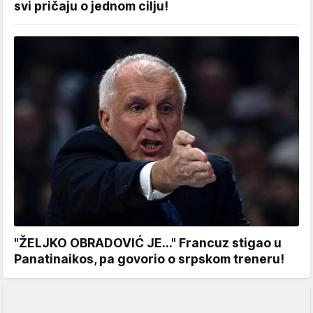
svi pričaju o jednom cilju!
"ŽELJKO OBRADOVIĆ JE..." Francuz stigao u
Panatinaikos, pa govorio o srpskom treneru!