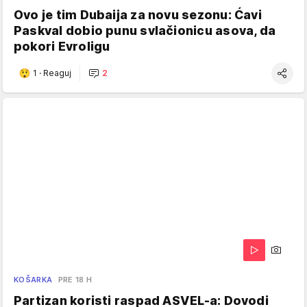
Ovo je tim Dubaija za novu sezonu: Ćavi
Paskval dobio punu svlačionicu asova, da
pokori Evroligu
1
·
Reaguj
2
KOŠARKA
PRE 18 H
Partizan koristi raspad ASVEL-a: Dovodi