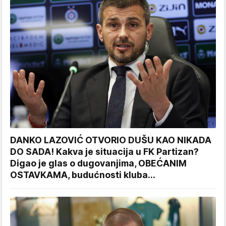
DANKO LAZOVIĆ OTVORIO DUŠU KAO NIKADA
DO SADA! Kakva je situacija u FK Partizan?
Digao je glas o dugovanjima, OBEĆANIM
OSTAVKAMA, budućnosti kluba...