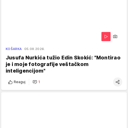
KOŠARKA
05.08.2026.
Jusufa Nurkića tužio Edin Skokić: "Montirao
je i moje fotografije veštačkom
inteligencijom"
Reaguj
1