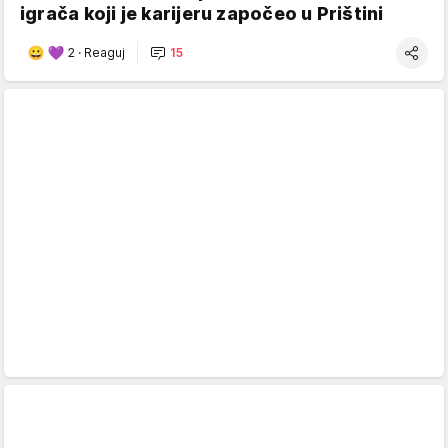
igrača koji je karijeru započeo u Prištini
2
·
Reaguj
15