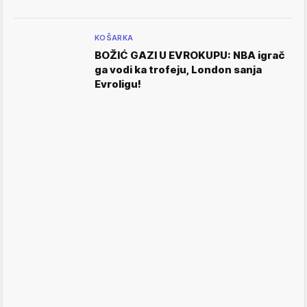
KOŠARKA
BOŽIĆ GAZI U EVROKUPU: NBA igrač
ga vodi ka trofeju, London sanja
Evroligu!