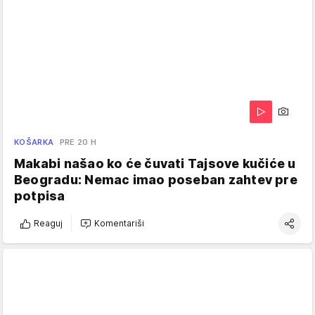
KOŠARKA
PRE 20 H
Makabi našao ko će čuvati Tajsove kučiće u
Beogradu: Nemac imao poseban zahtev pre
potpisa
Reaguj
Komentariši