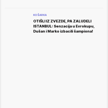
KOŠARKA
OTIŠLI IZ ZVEZDE, PA ZALUDELI
ISTANBUL: Senzacija u Evrokupu,
Dušan i Marko izbacili šampiona!