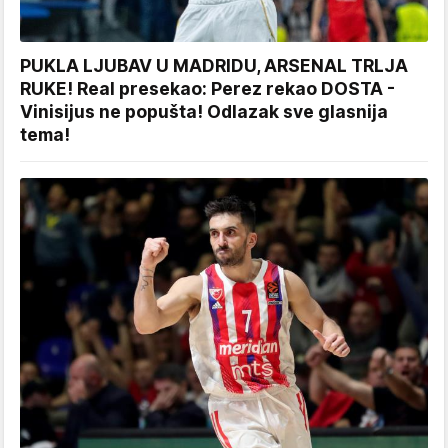
PUKLA LJUBAV U MADRIDU, ARSENAL TRLJA
RUKE! Real presekao: Perez rekao DOSTA -
Vinisijus ne popušta! Odlazak sve glasnija
tema!