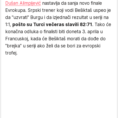
Dušan Alimpijević
nastavlja da sanja novo finale
Evrokupa. Srpski trener koji vodi Bešiktaš uspeo je
da "uzvrati" Burgu i da izjednači rezultat u seriji na
1:1,
pošto su Turci večeras slavili 82:71
. Tako će
konačna odluka o finalisti biti doneta 3. aprila u
Francuskoj, kada će Bešiktaš morati da dođe do
"brejka" u seriji ako želi da se bori za evropski
trofej.