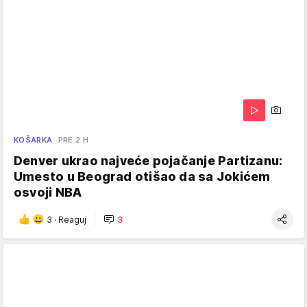
KOŠARKA
PRE 2 H
Denver ukrao najveće pojačanje Partizanu:
Umesto u Beograd otišao da sa Jokićem
osvoji NBA
3
·
Reaguj
3