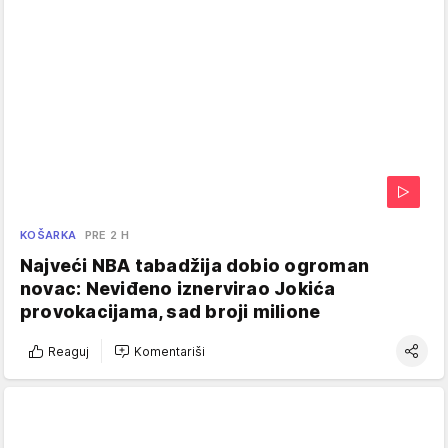
KOŠARKA
PRE 2 H
Najveći NBA tabadžija dobio ogroman
novac: Neviđeno iznervirao Jokića
provokacijama, sad broji milione
Reaguj
Komentariši