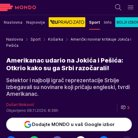
Naslovna
Najnovije
Sport
Info
Naslovna
Sport
Košarka
Američki novinar kritikuje Jokića i
Pešića
Amerikanac udario na Jokića i Pešića:
Otkrio kako su ga Srbi razočarali!
Selektor i najbolji igrač reprezentacije Srbije
izbegavali su novinare koji pričaju engleski, tvrdi
Amerikanac.
Dušan Ninković
3
Objavljeno 08.11.2024. 8:38h
Dodajte MONDO u vaš Google izbor