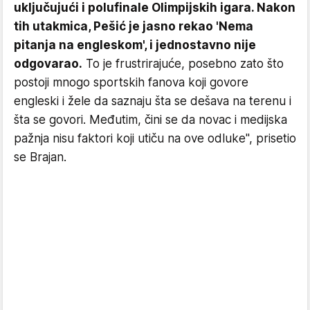
uključujući i polufinale Olimpijskih igara. Nakon
tih utakmica, Pešić je jasno rekao 'Nema
pitanja na engleskom', i jednostavno nije
odgovarao.
To je frustrirajuće, posebno zato što
postoji mnogo sportskih fanova koji govore
engleski i žele da saznaju šta se dešava na terenu i
šta se govori. Međutim, čini se da novac i medijska
pažnja nisu faktori koji utiču na ove odluke", prisetio
se Brajan.