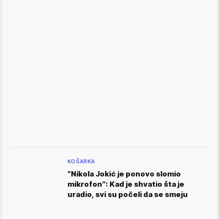
KOŠARKA
"Nikola Jokić je ponovo slomio
mikrofon": Kad je shvatio šta je
uradio, svi su počeli da se smeju