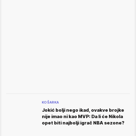
KOŠARKA
Jokić bolji nego ikad, ovakve brojke
nije imao ni kao MVP: Da li će Nikola
opet biti najbolji igrač NBA sezone?