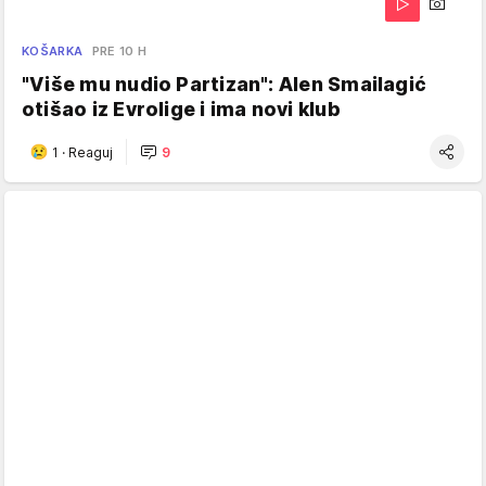
KOŠARKA
PRE 10 H
"Više mu nudio Partizan": Alen Smailagić
otišao iz Evrolige i ima novi klub
1
·
Reaguj
9