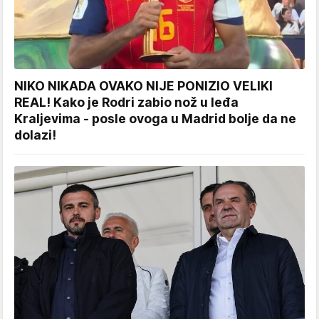
NIKO NIKADA OVAKO NIJE PONIZIO VELIKI
REAL! Kako je Rodri zabio nož u leđa
Kraljevima - posle ovoga u Madrid bolje da ne
dolazi!