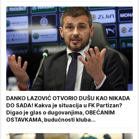
DANKO LAZOVIĆ OTVORIO DUŠU KAO NIKADA
DO SADA! Kakva je situacija u FK Partizan?
Digao je glas o dugovanjima, OBEĆANIM
OSTAVKAMA, budućnosti kluba...