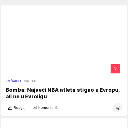
KOŠARKA
PRE 1 H
Bomba: Najveći NBA atleta stigao u Evropu,
ali ne u Evroligu
Reaguj
Komentariši