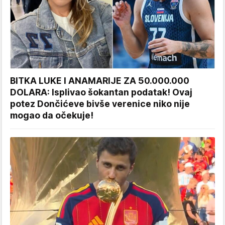
BITKA LUKE I ANAMARIJE ZA 50.000.000
DOLARA: Isplivao šokantan podatak! Ovaj
potez Dončićeve bivše verenice niko nije
mogao da očekuje!