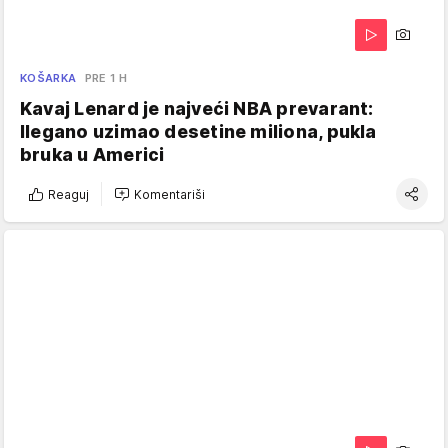
KOŠARKA
PRE 1 H
Kavaj Lenard je najveći NBA prevarant:
Ilegano uzimao desetine miliona, pukla
bruka u Americi
Reaguj
Komentariši