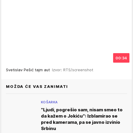
00:34
Svetislav Pešić tajm aut
Izvor: RTS/screenshot
MOŽDA ĆE VAS ZANIMATI
KOŠARKA
"Ljudi, pogrešio sam, nisam smeo to
da kažem o Jokiću": Izblamirao se
pred kamerama, pa se javno izvinio
Srbinu