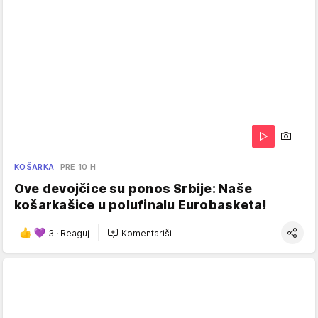
KOŠARKA
PRE 10 H
Ove devojčice su ponos Srbije: Naše
košarkašice u polufinalu Eurobasketa!
3
·
Reaguj
Komentariši