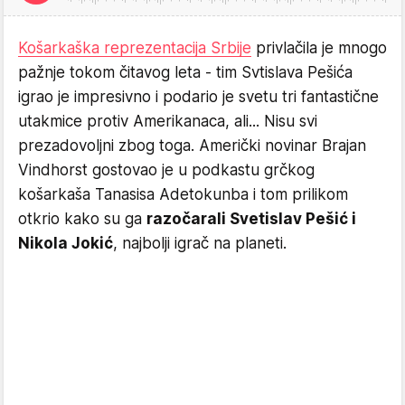
Košarkaška reprezentacija Srbije
privlačila je mnogo
pažnje tokom čitavog leta - tim Svtislava Pešića
igrao je impresivno i podario je svetu tri fantastične
utakmice protiv Amerikanaca, ali... Nisu svi
prezadovoljni zbog toga. Američki novinar Brajan
Vindhorst gostovao je u podkastu grčkog
košarkaša Tanasisa Adetokunba i tom prilikom
otkrio kako su ga
razočarali Svetislav Pešić i
Nikola Jokić
, najbolji igrač na planeti.