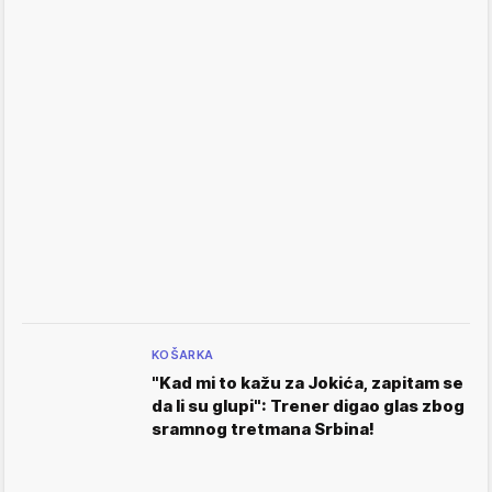
KOŠARKA
"Kad mi to kažu za Jokića, zapitam se
da li su glupi": Trener digao glas zbog
sramnog tretmana Srbina!