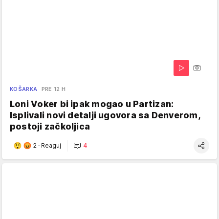
KOŠARKA
PRE 12 H
Loni Voker bi ipak mogao u Partizan:
Isplivali novi detalji ugovora sa Denverom,
postoji začkoljica
2
·
Reaguj
4