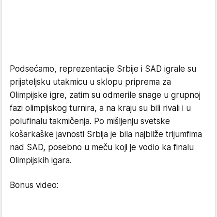
Podsećamo, reprezentacije Srbije i SAD igrale su
prijateljsku utakmicu u sklopu priprema za
Olimpijske igre, zatim su odmerile snage u grupnoj
fazi olimpijskog turnira, a na kraju su bili rivali i u
polufinalu takmičenja. Po mišljenju svetske
košarkaške javnosti Srbija je bila najbliže trijumfima
nad SAD, posebno u meču koji je vodio ka finalu
Olimpijskih igara.
Bonus video: