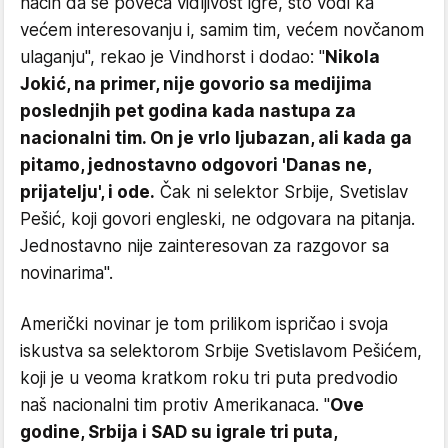
način da se poveća vidljivost igre, što vodi ka
većem interesovanju i, samim tim, većem novčanom
ulaganju", rekao je Vindhorst i dodao: "
Nikola
Jokić, na primer, nije govorio sa medijima
poslednjih pet godina kada nastupa za
nacionalni tim. On je vrlo ljubazan, ali kada ga
pitamo, jednostavno odgovori 'Danas ne,
prijatelju', i ode.
Čak ni selektor Srbije, Svetislav
Pešić, koji govori engleski, ne odgovara na pitanja.
Jednostavno nije zainteresovan za razgovor sa
novinarima".
Američki novinar je tom prilikom ispričao i svoja
iskustva sa selektorom Srbije Svetislavom Pešićem,
koji je u veoma kratkom roku tri puta predvodio
naš nacionalni tim protiv Amerikanaca. "
Ove
godine, Srbija i SAD su igrale tri puta,