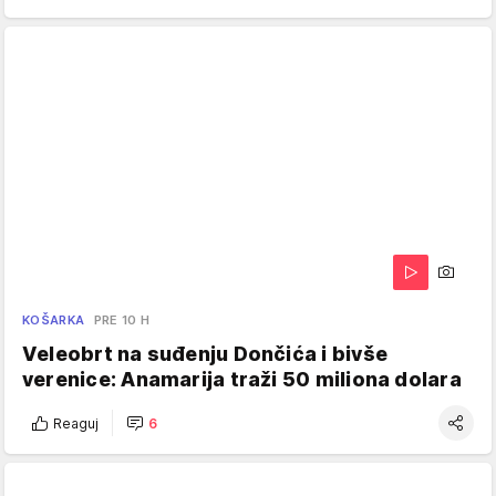
KOŠARKA
PRE 10 H
Veleobrt na suđenju Dončića i bivše
verenice: Anamarija traži 50 miliona dolara
Reaguj
6