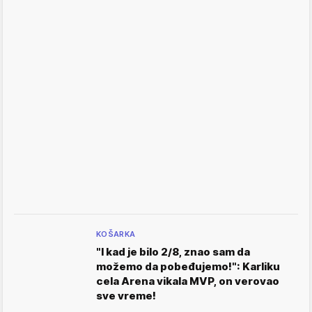
KOŠARKA
"I kad je bilo 2/8, znao sam da
možemo da pobeđujemo!": Karliku
cela Arena vikala MVP, on verovao
sve vreme!