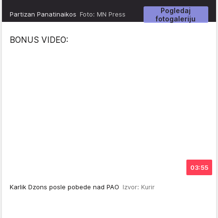
Pogledaj
Partizan Panatinaikos
Foto: MN Press
fotogaleriju
BONUS VIDEO:
03:55
Karlik Dzons posle pobede nad PAO
Izvor: Kurir