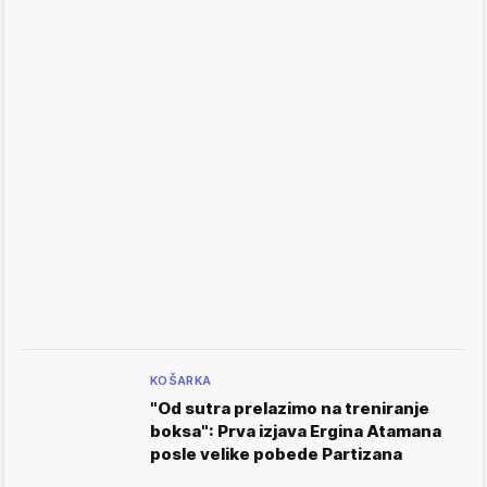
KOŠARKA
"Od sutra prelazimo na treniranje
boksa": Prva izjava Ergina Atamana
posle velike pobede Partizana