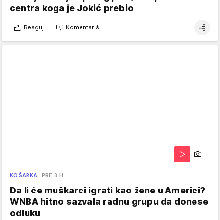
centra koga je Jokić prebio
Reaguj
Komentariši
KOŠARKA
PRE 8 H
Da li će muškarci igrati kao žene u Americi?
WNBA hitno sazvala radnu grupu da donese
odluku