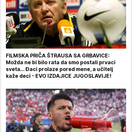
FILMSKA PRIČA ŠTRAUSA SA GRBAVICE:
Možda ne bi bilo rata da smo postali prvaci
sveta... Đaci prolaze pored mene, a učitelj
kaže deci - EVO IZDAJICE JUGOSLAVIJE!