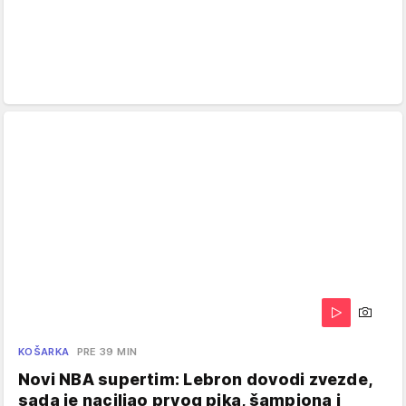
KOŠARKA
PRE 39 MIN
Novi NBA supertim: Lebron dovodi zvezde,
sada je naciljao prvog pika, šampiona i