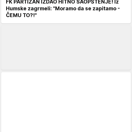
FK PARTIZAN IZDAO HITNO SAOPŠTENJE! Iz
Humske zagrmeli: "Moramo da se zapitamo -
ČEMU TO?!"