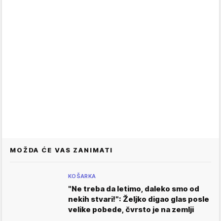
MOŽDA ĆE VAS ZANIMATI
KOŠARKA
"Ne treba da letimo, daleko smo od
nekih stvari!": Željko digao glas posle
velike pobede, čvrsto je na zemlji