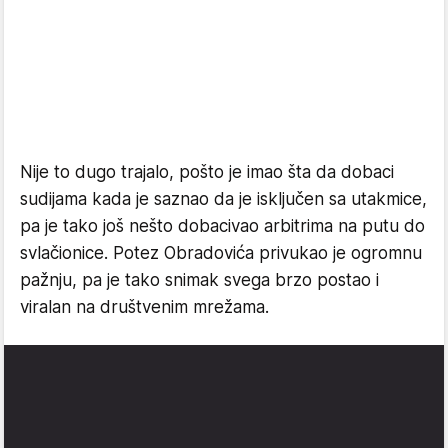
Nije to dugo trajalo, pošto je imao šta da dobaci
sudijama kada je saznao da je isključen sa utakmice,
pa je tako još nešto dobacivao arbitrima na putu do
svlačionice. Potez Obradovića privukao je ogromnu
pažnju, pa je tako snimak svega brzo postao i
viralan na društvenim mrežama.