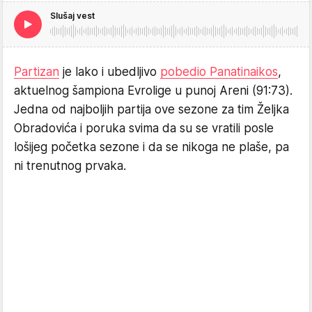
Slušaj vest
Partizan
je lako i ubedljivo
pobedio Panatinaikos
,
aktuelnog šampiona Evrolige u punoj Areni (91:73).
Jedna od najboljih partija ove sezone za tim Željka
Obradovića i poruka svima da su se vratili posle
lošijeg početka sezone i da se nikoga ne plaše, pa
ni trenutnog prvaka.