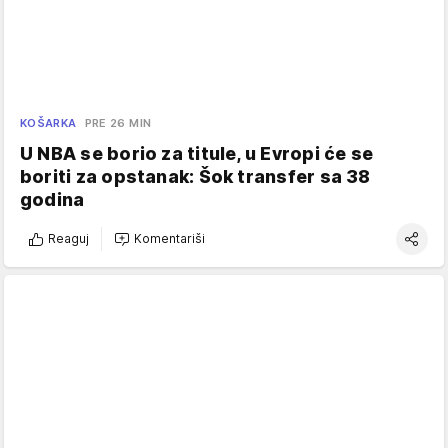
KOŠARKA
PRE 26 MIN
U NBA se borio za titule, u Evropi će se
boriti za opstanak: Šok transfer sa 38
godina
Reaguj
Komentariši