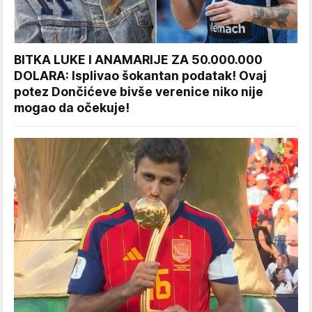
BITKA LUKE I ANAMARIJE ZA 50.000.000
DOLARA: Isplivao šokantan podatak! Ovaj
potez Dončićeve bivše verenice niko nije
mogao da očekuje!