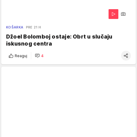
KOŠARKA
PRE 21 H
Džoel Bolomboj ostaje: Obrt u slučaju
iskusnog centra
Reaguj
4