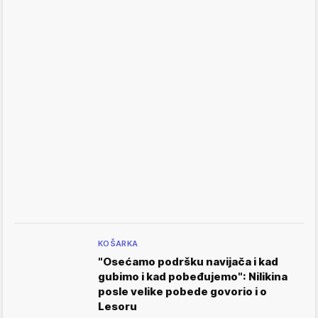
KOŠARKA
"Osećamo podršku navijača i kad
gubimo i kad pobeđujemo": Nilikina
posle velike pobede govorio i o
Lesoru