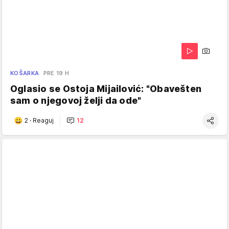
KOŠARKA
PRE 19 H
Oglasio se Ostoja Mijailović: "Obavešten
sam o njegovoj želji da ode"
2
·
Reaguj
12