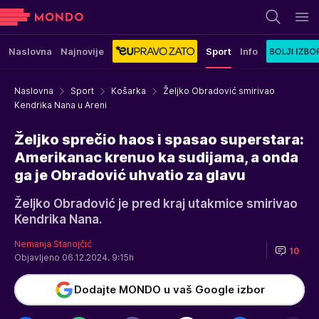
Naslovna
Najnovije
Sport
Info
Naslovna
Sport
Košarka
Željko Obradović smirivao
Kendrika Nana u Areni
Željko sprečio haos i spasao superstara:
Amerikanac krenuo ka sudijama, a onda
ga je Obradović uhvatio za glavu
Željko Obradović je pred kraj utakmice smirivao
Kendrika Nana.
Nemanja Stanojčić
10
Objavljeno 06.12.2024. 9:15h
Dodajte MONDO u vaš Google izbor