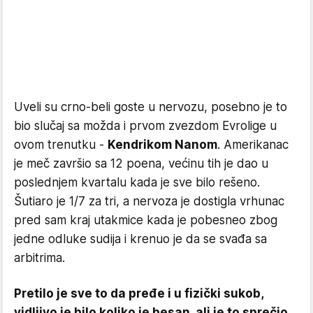
Uveli su crno-beli goste u nervozu, posebno je to
bio slučaj sa možda i prvom zvezdom Evrolige u
ovom trenutku -
Kendrikom Nanom
. Amerikanac
je meč završio sa 12 poena, većinu tih je dao u
poslednjem kvartalu kada je sve bilo rešeno.
Šutiaro je 1/7 za tri, a nervoza je dostigla vrhunac
pred sam kraj utakmice kada je pobesneo zbog
jedne odluke sudija i krenuo je da se svađa sa
arbitrima.
Pretilo je sve to da pređe i u fizički sukob,
vidljivo je bilo koliko je besan, ali je to sprečio