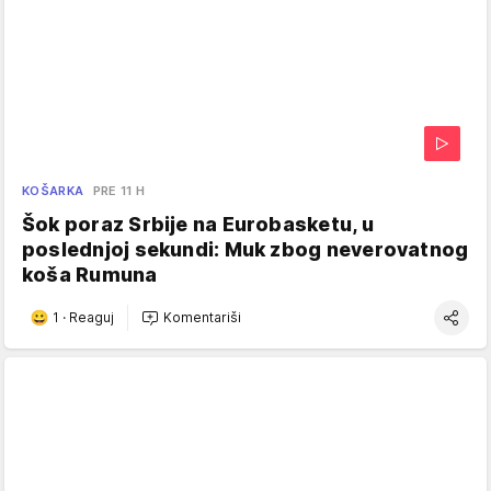
KOŠARKA
PRE 11 H
Šok poraz Srbije na Eurobasketu, u
poslednjoj sekundi: Muk zbog neverovatnog
koša Rumuna
1
·
Reaguj
Komentariši