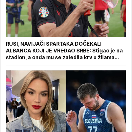
RUSI, NAVIJAČI SPARTAKA DOČEKALI
ALBANCA KOJI JE VREĐAO SRBE: Stigao je na
stadion, a onda mu se zaledila krv u žilama...