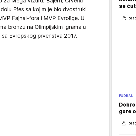
o za Mega Vizuru, Bajern, Crvenu
se ćut
adolu Efes sa kojim je bio dvostruki
MVP Fajnal-fora i MVP Evrolige. U
Reag
 ima bronzu na Olimpijskim igrama u
o sa Evropskog prvenstva 2017.
FUDBAL
Dobro
gore 
Reag