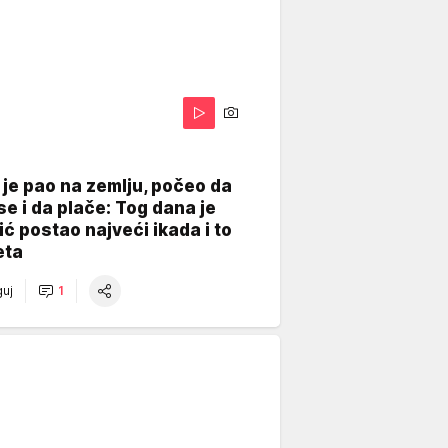
je pao na zemlju, počeo da
se i da plače: Tog dana je
ć postao najveći ikada i to
eta
uj
1