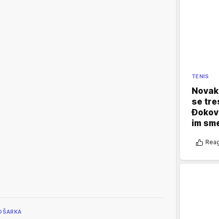
TENIS
Novak 
se tre
Đokovi
im sm
Reag
OŠARKA