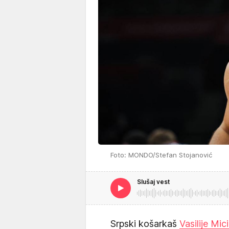
Foto: MONDO/Stefan Stojanović
Slušaj vest
Srpski košarkaš
Vasilije Mic