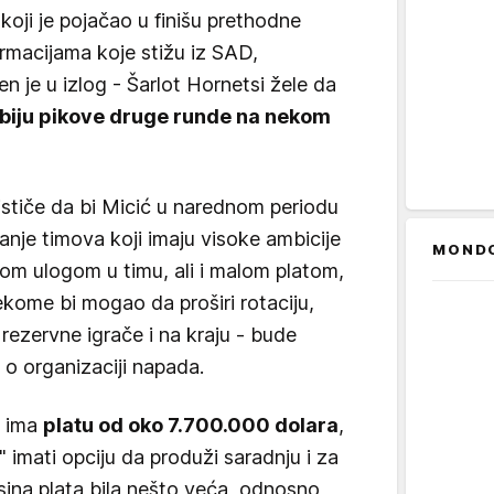
 koji je pojačao u finišu prethodne
rmacijama koje stižu iz SAD,
en je u izlog - Šarlot Hornetsi žele da
obiju pikove druge runde na nekom
ističe da bi Micić u narednom periodu
nje timova koji imaju visoke ambicije
MOND
nom ulogom u timu, ali i malom platom,
ekome bi mogao da proširi rotaciju,
rezervne igrače i na kraju - bude
 o organizaciji napada.
u ima
platu od oko 7.700.000 dolara
,
 imati opciju da produži saradnju i za
ina plata bila nešto veća, odnosno