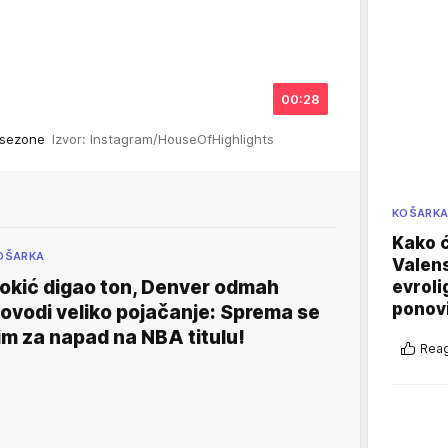
00:28
A sezone
Izvor: Instagram/HouseOfHighlights
KOŠARK
Kako ć
OŠARKA
Valens
okić digao ton, Denver odmah
evroli
ponovi
ovodi veliko pojačanje: Sprema se
im za napad na NBA titulu!
Reag