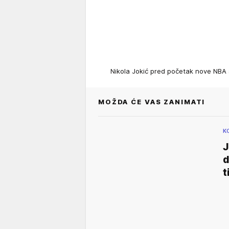
Nikola Jokić pred početak nove NB
MOŽDA ĆE VAS ZANIMATI
K
J
d
t