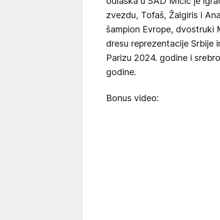
odlaska u SAD Micić je igra
zvezdu, Tofaš, Žalgiris i An
šampion Evrope, dvostruki 
dresu reprezentacije Srbije
Parizu 2024. godine i srebr
godine.
Bonus video: