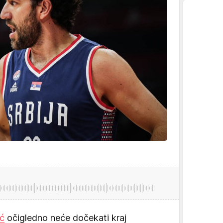
ić
očigledno neće dočekati kraj