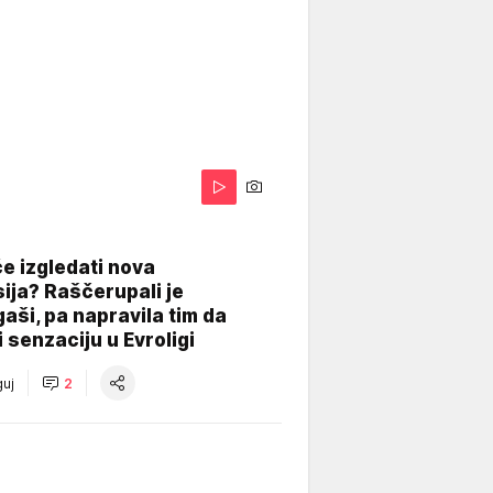
A
e izgledati nova
ija? Raščerupali je
gaši, pa napravila tim da
 senzaciju u Evroligi
uj
2