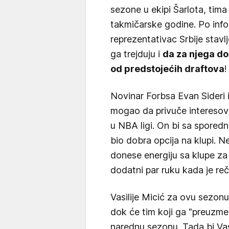
sezone u ekipi Šarlota, tima
takmičarske godine. Po info
reprezentativac Srbije stavlj
ga trejduju i
da za njega d
od predstojećih draftova
!
Novinar Forbsa Evan Sideri 
mogao da privuče interesova
u NBA ligi. On bi sa spored
bio dobra opcija na klupi. N
donese energiju sa klupe za 
dodatni par ruku kada je reč
Vasilije Micić za ovu sezon
dok će tim koji ga "preuzme"
narednu sezonu. Tada bi Vas