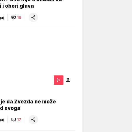
i i obori glava
uj
19
 je da Zvezda ne može
od ovoga
uj
17