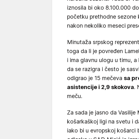
iznosila bi oko 8.100.000 do
početku prethodne sezone k
nakon nekoliko meseci presel
Minutaža srpskog reprezent
toga da li je povređen Lamel
i ima glavnu ulogu u timu, a 
da se razigra i često je sas
odigrao je 15 mečeva
sa pr
asistencije i 2,9 skokova
.
meču.
Za sada je jasno da Vasilije 
košarkaškoj ligi na svetu i
iako bi u evropskoj košarci 