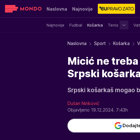
Naslovna
Najnovije
Najnovije
Fudbal
Košarka
Tenis
Vat
Sensa
Stvar ukusa
Yumama
Naslovna
Sport
Košarka
V
Micić ne treba
Srpski košark
Srpski košarkaš mogao bi
Dušan Ninković
Objavljeno 19.12.2024. 7:43h
Dodajt