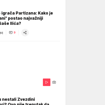
igrača Partizana: Kako je
ani" postao najvažniji
Saše Ilića?
uj
9
 nestali Zvezdini
ri? Ovo nije trenutak da