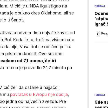
lara. Micić je u NBA ligu stigao na
FUDBAL
ada je obukao dres Oklahome, ali se
Ocene 
"otpis
io u Šarlot.
igrač 
ativca u novom timu najviše zavisi od
Reag
o Bol. Kada je tu, troši najviše minuta
kada nije, Vasa dobije odličnu priliku
vim pristojno koristi. Ove sezone
osekom od 7,1 poena, četiri
 Na terenu je provodio 21,7 minuta po
Micić želi da ostane u najjačoj
 da mu
povratak u Evropu nije opcija
,
FUDBAL
bio jedna od najvećih zvezda. Pre
Gde su
senato