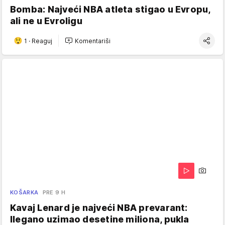
Bomba: Najveći NBA atleta stigao u Evropu,
ali ne u Evroligu
1
·
Reaguj
Komentariši
KOŠARKA
PRE 9 H
Kavaj Lenard je najveći NBA prevarant:
Ilegano uzimao desetine miliona, pukla