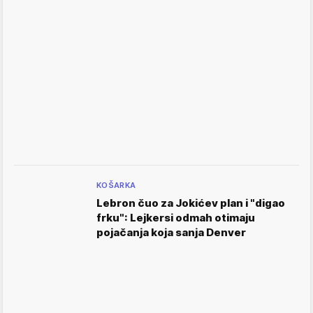
KOŠARKA
Lebron čuo za Jokićev plan i "digao
frku": Lejkersi odmah otimaju
pojačanja koja sanja Denver