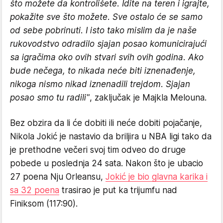
što možete da kontrolišete. Idite na teren i igrajte,
pokažite sve što možete. Sve ostalo će se samo
od sebe pobrinuti. I isto tako mislim da je naše
rukovodstvo odradilo sjajan posao komunicirajući
sa igračima oko ovih stvari svih ovih godina. Ako
bude nečega, to nikada neće biti iznenađenje,
nikoga nismo nikad iznenadili trejdom. Sjajan
posao smo tu radili"
, zaključak je Majkla Melouna.
Bez obzira da li će dobiti ili neće dobiti pojačanje,
Nikola Jokić je nastavio da briljira u NBA ligi tako da
je prethodne večeri svoj tim odveo do druge
pobede u poslednja 24 sata. Nakon što je ubacio
27 poena Nju Orleansu,
Jokić je bio glavna karika i
sa 32 poena
trasirao je put ka trijumfu nad
Finiksom (117:90).