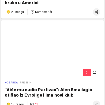
bruka u Americi
2
·
Reaguj
Komentariši
KOŠARKA
PRE 18 H
"Više mu nudio Partizan": Alen Smailagić
otišao iz Evrolige i ima novi klub
1
·
Reaguj
11