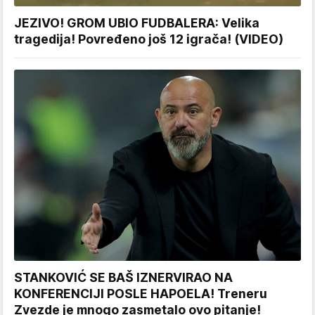
JEZIVO! GROM UBIO FUDBALERA: Velika
tragedija! Povređeno još 12 igrača! (VIDEO)
STANKOVIĆ SE BAŠ IZNERVIRAO NA
KONFERENCIJI POSLE HAPOELA! Treneru
Zvezde je mnogo zasmetalo ovo pitanje!