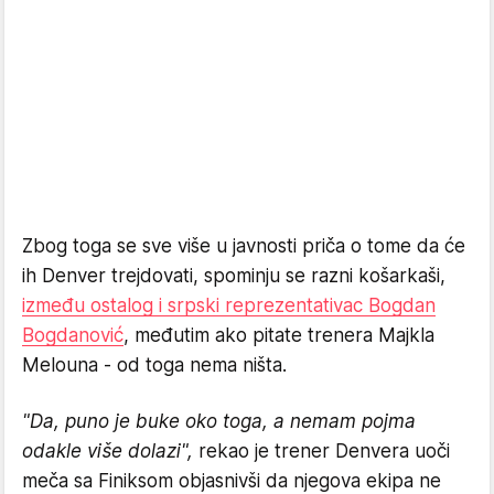
Zbog toga se sve više u javnosti priča o tome da će
ih Denver trejdovati, spominju se razni košarkaši,
između ostalog i srpski reprezentativac Bogdan
Bogdanović
, međutim ako pitate trenera Majkla
Melouna - od toga nema ništa.
"Da, puno je buke oko toga, a nemam pojma
odakle više dolazi",
rekao je trener Denvera uoči
meča sa Finiksom objasnivši da njegova ekipa ne