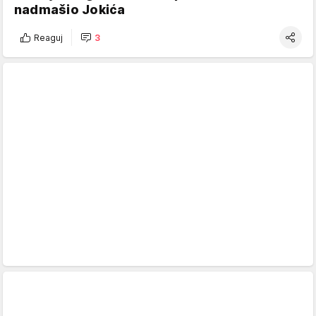
nadmašio Jokića
Reaguj
3