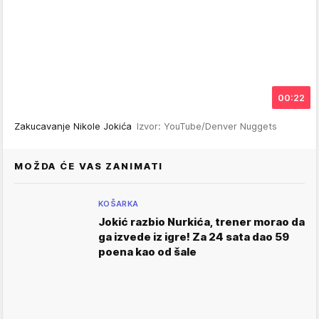
00:22
Zakucavanje Nikole Jokića
Izvor: YouTube/Denver Nuggets
MOŽDA ĆE VAS ZANIMATI
KOŠARKA
Jokić razbio Nurkića, trener morao da
ga izvede iz igre! Za 24 sata dao 59
poena kao od šale