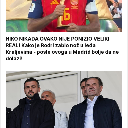
NIKO NIKADA OVAKO NIJE PONIZIO VELIKI
REAL! Kako je Rodri zabio nož u leđa
Kraljevima - posle ovoga u Madrid bolje da ne
dolazi!