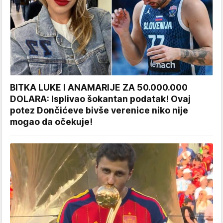
BITKA LUKE I ANAMARIJE ZA 50.000.000
DOLARA: Isplivao šokantan podatak! Ovaj
potez Dončićeve bivše verenice niko nije
mogao da očekuje!