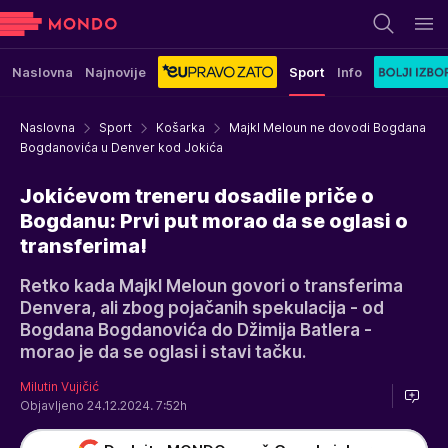
Naslovna
Najnovije
Sport
Info
Naslovna
Sport
Košarka
Majkl Meloun ne dovodi Bogdana
Bogdanovića u Denver kod Jokića
Jokićevom treneru dosadile priče o
Bogdanu: Prvi put morao da se oglasi o
transferima!
Retko kada Majkl Meloun govori o transferima
Denvera, ali zbog pojačanih spekulacija - od
Bogdana Bogdanovića do Džimija Batlera -
morao je da se oglasi i stavi tačku.
Milutin Vujičić
Objavljeno 24.12.2024. 7:52h