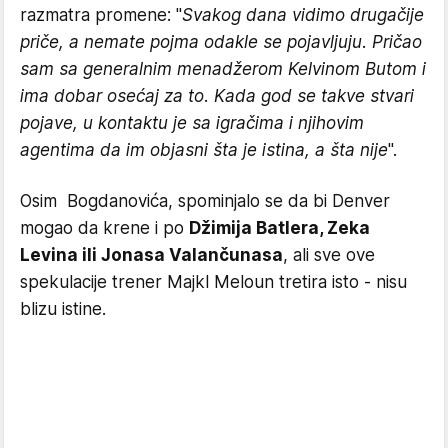
razmatra promene: "
Svakog dana vidimo drugačije
priče, a nemate pojma odakle se pojavljuju. Pričao
sam sa generalnim menadžerom Kelvinom Butom i
ima dobar osećaj za to. Kada god se takve stvari
pojave, u kontaktu je sa igračima i njihovim
agentima da im objasni šta je istina, a šta nije
".
Osim Bogdanovića, spominjalo se da bi Denver
mogao da krene i po
Džimija Batlera, Zeka
Levina ili Jonasa Valančunasa
, ali sve ove
spekulacije trener Majkl Meloun tretira isto - nisu
blizu istine.