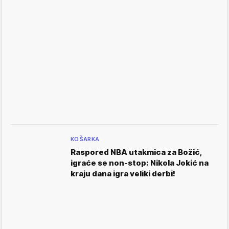
KOŠARKA
Raspored NBA utakmica za Božić,
igraće se non-stop: Nikola Jokić na
kraju dana igra veliki derbi!