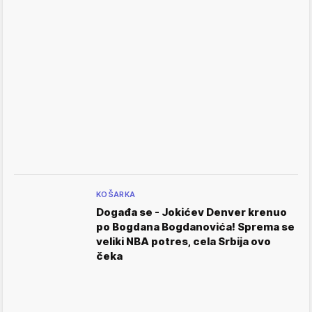
KOŠARKA
Događa se - Jokićev Denver krenuo
po Bogdana Bogdanovića! Sprema se
veliki NBA potres, cela Srbija ovo
čeka