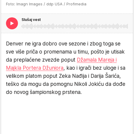
Foto: Imagn Images / ddp USA / Profimedia
Slušaj vest
Denver ne igra dobro ove sezone i zbog toga se
sve više priča o promenama u timu, pošto je utisak
da preplaćene zvezde poput
Džamala Mareja i
Majkla Portera Džuniora
, kao i igrači bez uloge i sa
velikom platom poput Zeka Nađija i Darija Šarića,
teško da mogu da pomognu Nikoli Jokiću da dođe
do novog šampionskog prstena.