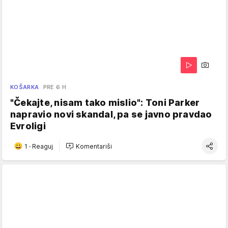
KOŠARKA
PRE 6 H
"Čekajte, nisam tako mislio": Toni Parker
napravio novi skandal, pa se javno pravdao
Evroligi
1
·
Reaguj
Komentariši