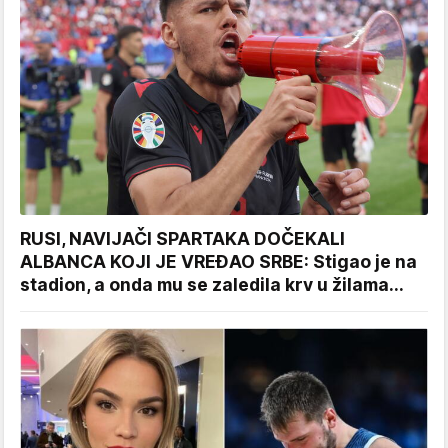
RUSI, NAVIJAČI SPARTAKA DOČEKALI
ALBANCA KOJI JE VREĐAO SRBE: Stigao je na
stadion, a onda mu se zaledila krv u žilama...