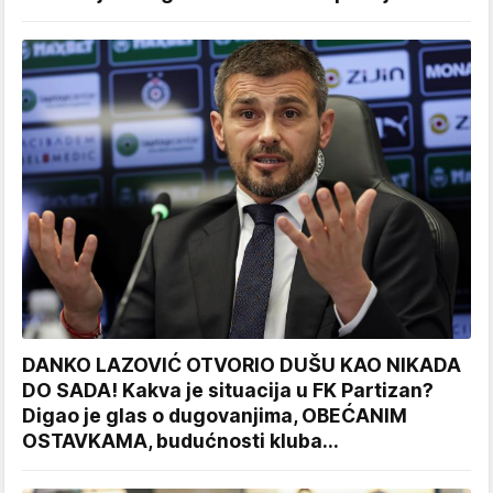
DANKO LAZOVIĆ OTVORIO DUŠU KAO NIKADA
DO SADA! Kakva je situacija u FK Partizan?
Digao je glas o dugovanjima, OBEĆANIM
OSTAVKAMA, budućnosti kluba...