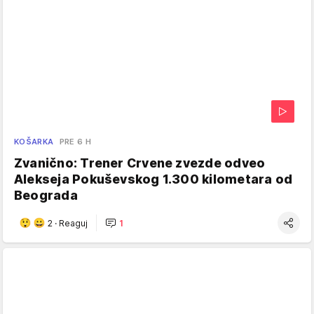
KOŠARKA
PRE 6 H
Zvanično: Trener Crvene zvezde odveo
Alekseja Pokuševskog 1.300 kilometara od
Beograda
2
·
Reaguj
1