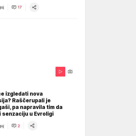
uj
17
A
e izgledati nova
ija? Raščerupali je
gaši, pa napravila tim da
 senzaciju u Evroligi
uj
2