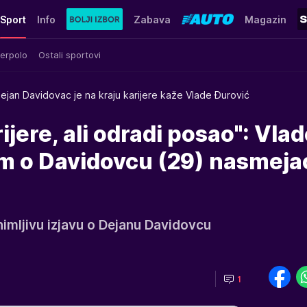
Sport
Info
Zabava
Magazin
erpolo
Ostali sportovi
ejan Davidovac je na kraju karijere kaže Vlade Đurović
rijere, ali odradi posao": Vla
om o Davidovcu (29) nasmeja
nimljivu izjavu o Dejanu Davidovcu
1