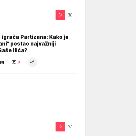
igrača Partizana: Kako je
ani" postao najvažniji
Saše Ilića?
uj
9