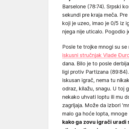
Barselone (78:74). Srpski k
sekundi pre kraja meča. Pre
koji je uzeo, imao je 0/5 iz i
njega nije uticalo. Pogodio j
Posle te trojke mnogi su se 
iskusni stručnjak Vlade Đur
dana. Bilo je to posle derbi
ligi protiv Partizana (89:84)
iskusan igrač, nema tu nika
odraz, kilažu, snagu. U toj gu
nekako uhvati loptu ili mu 
zagrljaja. Može da izbori 'mr
malo ga hoće lopta, mnoge 
kako ga zovu igrači uradi s