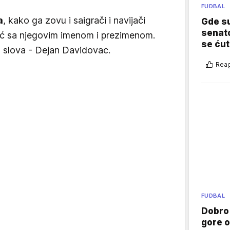
FUDBAL
a
, kako ga zovu i saigrači i navijači
Gde su
senato
ć sa njegovim imenom i prezimenom.
se ćut
a slova - Dejan Davidovac.
Reag
FUDBAL
Dobro
gore 