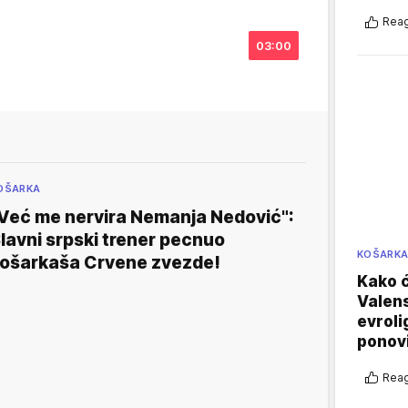
Reag
03:00
OŠARKA
Već me nervira Nemanja Nedović":
lavni srpski trener pecnuo
KOŠARK
ošarkaša Crvene zvezde!
Kako ć
Valens
evroli
ponovi
Reag