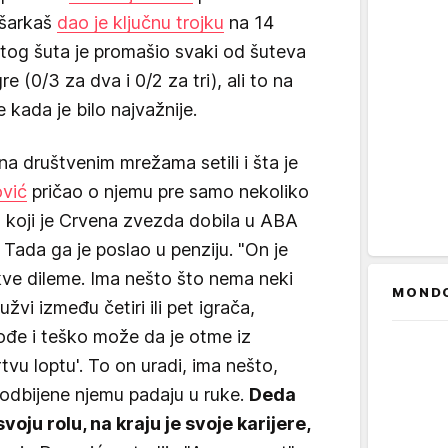
ošarkaš
dao je ključnu trojku
na 14
 tog šuta je promašio svaki od šuteva
gre (0/3 za dva i 0/2 za tri), ali to na
e kada je bilo najvažnije.
na društvenim mrežama setili i šta je
ović
pričao o njemu pre samo nekoliko
ja koji je Crvena zvezda dobila u ABA
. Tada ga je poslao u penziju. "On je
kve dileme. Ima nešto što nema neki
MOND
žvi između četiri ili pet igrača,
dođe i teško može da je otme iz
tvu loptu'. To on uradi, ima nešto,
odbijene njemu padaju u ruke.
Deda
voju rolu, na kraju je svoje karijere,