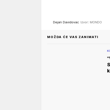
Dejan Davidovac
Izvor: MONDO
MOŽDA ĆE VAS ZANIMATI
K
"
S
k