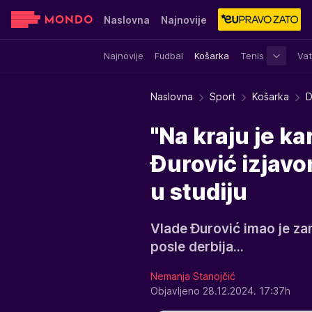
Naslovna
Najnovije
Najnovije
Fudbal
Košarka
Tenis
Vat
Sensa
Stvar ukusa
Yumama
Naslovna
Sport
Košarka
D
"Na kraju je ka
Đurović izjav
u studiju
Vlade Đurović imao je za
posle derbija...
Nemanja Stanojčić
Objavljeno 28.12.2024. 17:37h