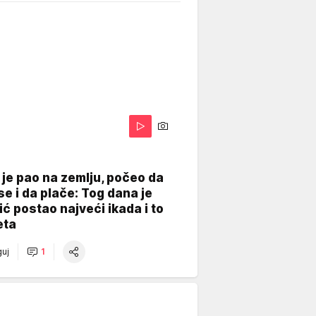
je pao na zemlju, počeo da
se i da plače: Tog dana je
ć postao najveći ikada i to
eta
uj
1