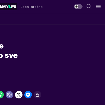
Lepa i srećna
de
o sve