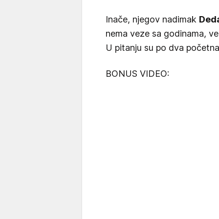
Inače, njegov nadimak
Ded
nema veze sa godinama, ve
U pitanju su po dva početn
BONUS VIDEO: