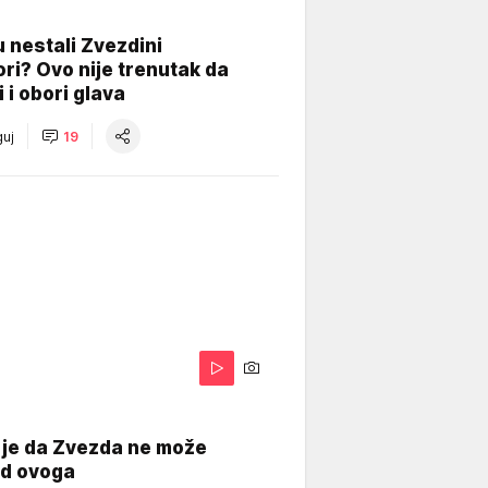
 nestali Zvezdini
ri? Ovo nije trenutak da
i i obori glava
uj
19
 je da Zvezda ne može
od ovoga