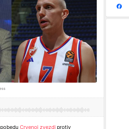
ess
 pobedu
Crvenoj zvezdi
protiv