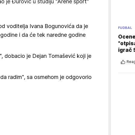
ao je Đurović u studiju "Arene sport"
od voditelja Ivana Bogunovića da je
FUDBAL
godine i da će tek naredne godine
Ocene 
"otpis
igrač 
u", dobacio je Dejan Tomašević koji je
Reag
 da radim", sa osmehom je odgovorio