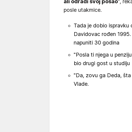
ali odradi svoj posao
", rek
posle utakmice.
Tada je dobio ispravku 
Davidovac rođen 1995. 
napuniti 30 godina
"Posla ti njega u penzij
bio drugi gost u studiju
"Da, zovu ga Deda, šta
Vlade.