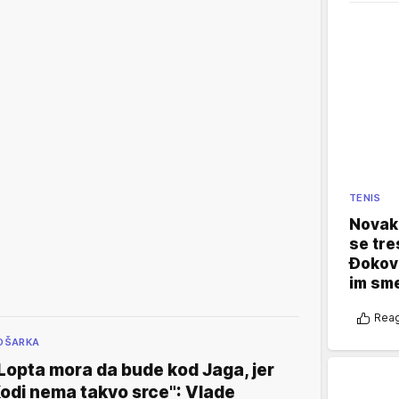
TENIS
Novak 
se tre
Đokovi
im sm
Reag
OŠARKA
Lopta mora da bude kod Jaga, jer
odi nema takvo srce": Vlade