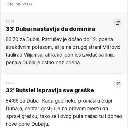
Foto: MN Press
20:37
33' Dubai nastavlja da dominira
86:70 za Dubai. Patrušev je došao do 12. poena
atraktivnim potezom, ali je na drugoj strani Mitrović
faulirao Vilijamsa, ali kako jeon loš izviđač sa linije
penala Dubai je ostao bez poena.
20:36
32' Butsiel ispravlja sve greške
84:66 za Dubai. Kada god neko promaši u ekipi
Dubaija, centar gostiju je na pravom mestu da
ispravi grešku, tako se i ovog puta našao tu i doneo
nove pone Dubaiju.