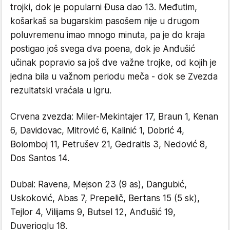
trojki, dok je popularni Đusa dao 13. Međutim,
košarkaš sa bugarskim pasošem nije u drugom
poluvremenu imao mnogo minuta, pa je do kraja
postigao još svega dva poena, dok je Anđušić
učinak popravio sa još dve važne trojke, od kojih je
jedna bila u važnom periodu meča - dok se Zvezda
rezultatski vraćala u igru.
Crvena zvezda: Miler-Mekintajer 17, Braun 1, Kenan
6, Davidovac, Mitrović 6, Kalinić 1, Dobrić 4,
Bolomboj 11, Petrušev 21, Gedraitis 3, Nedović 8,
Dos Santos 14.
Dubai: Ravena, Mejson 23 (9 as), Dangubić,
Uskoković, Abas 7, Prepelič, Bertans 15 (5 sk),
Tejlor 4, Vilijams 9, Butsel 12, Anđušić 19,
Duverioglu 18.