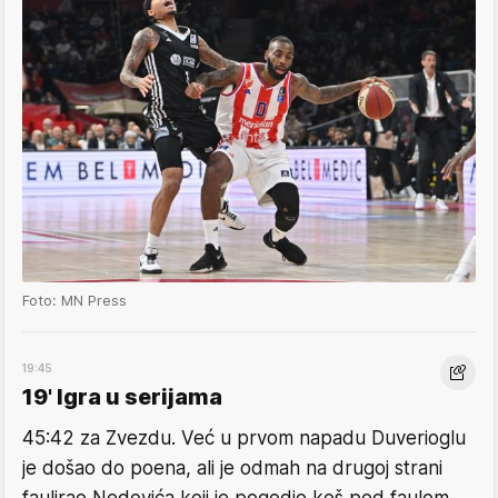
Foto: MN Press
19:45
19' Igra u serijama
45:42 za Zvezdu. Već u prvom napadu Duverioglu
je došao do poena, ali je odmah na drugoj strani