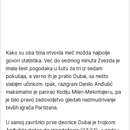
Kako su oba tima otvorila meč možda najbolje
govori statistika. Već do sedmog minuta Zvezda je
imala šest pogodaka u šutu za tri iz sedam
pokušaja, a verno ih je pratio Dubai, sa nešto
slabijim učinkom. Ipak, razigrani Danilo Anđušić
maksimalno je parirao Kodiju Miler-Mekintajeru, pa
je bilo pravo zadovoljstvo gledati nadmudrivanje
bivših igrača Partizana.
U samoj završnici prve deonice Dubai je trojkom