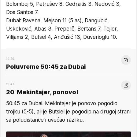
Bolomboj 5, Petrušev 8, Gedraitis 3, Nedović 3,
Dos Santos 7.
Dubai: Ravena, Mejson 11 (5 as), Dangubić,
Uskoković, Abas 3, Prepelič, Bertans 7, Tejlor,
Vilijams 2, Butsel 4, Anđušić 13, Duverioglu 10.
19:49
Poluvreme 50:45 za Dubai
19:47
20' Mekintajer, ponovo!
50:45 za Dubai. Mekintajer je ponovo pogodio
trojku (5-5), ali je Butsiel je pogodio na drugoj strani
sa poludistance i uvećao razliku.