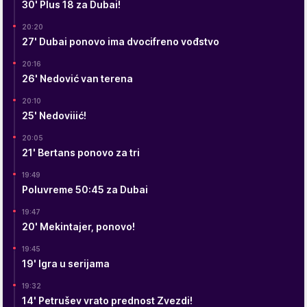
30' Plus 18 za Dubai!
20:20
27' Dubai ponovo ima dvocifreno vođstvo
20:16
26' Nedović van terena
20:10
25' Nedoviiić!
20:05
21' Bertans ponovo za tri
19:49
Poluvreme 50:45 za Dubai
19:47
20' Mekintajer, ponovo!
19:45
19' Igra u serijama
19:32
14' Petrušev vrato prednost Zvezdi!