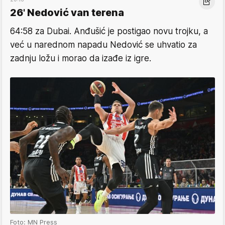
26' Nedović van terena
64:58 za Dubai. Anđušić je postigao novu trojku, a
već u narednom napadu Nedović se uhvatio za
zadnju ložu i morao da izađe iz igre.
Foto: MN Press