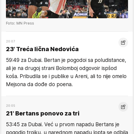
Foto: MN Press
20:07
23' Treća lična Nedovića
59:49 za Dubai. Bertan je pogodoi sa poludistance,
ali je na drugoj strani Bolomboj odgovoir ispšod
koša. Pribudila se i publike u Areni, ali to nije omelo
Mejsona da dođe do poena.
20:05
21' Bertans ponovo za tri
53:45 za Dubai. Već u prvom napadu Bertans je
pogodio trojku, u narednom napadu lopta se odbila