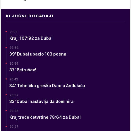
KLJUČNI DOGAĐAJI
21:05
Kraj, 107:92 za Dubai
20:59
39' Dubai ubacio 103 poena
20:54
37' Petrušev!
20:42
34' Tehnička greška Danilu Anđušiću
20:37
33' Dubai nastavlja da dominira
20:28
Kraj treće četvrtine 78:64 za Dubai
20:27