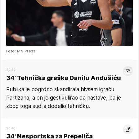
Foto: MN Press
20:42
34' Tehnička greška Danilu Anđušiću
Publika je pogrdno skandirala bivšem igraču
Partizana, a on je gestikulirao da nastave, pa je
zbog toga sudija dodelio tehničku.
20:40
34' Nesportska za Prepeliča