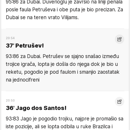
95:86 za Dubai. Duverioglu je završio na liniji penala
posle faula Petruševa i obe puta je bio precizan. Za
Dubai se na teren vrato Vilijams.
20:54
37' Petrušev!
93:86 za Dubai. Petrušev se sjajno snašao između
trojice igrača, lopta je došla do njega dok je bio u
reketu, pogodio je pod faulom i smanjio zaostatak
na jednocifreni
20:50
36' Jago dos Santos!
93:83 Jago je pogodio trojku, najpre je promašio sa
iste pozicije, ali se lopta odbila u ruke Brazilca i