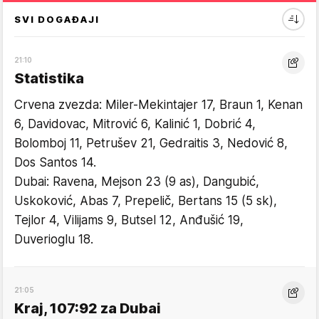
SVI DOGAĐAJI
21:10
Statistika
Crvena zvezda: Miler-Mekintajer 17, Braun 1, Kenan
6, Davidovac, Mitrović 6, Kalinić 1, Dobrić 4,
Bolomboj 11, Petrušev 21, Gedraitis 3, Nedović 8,
Dos Santos 14.
Dubai: Ravena, Mejson 23 (9 as), Dangubić,
Uskoković, Abas 7, Prepelič, Bertans 15 (5 sk),
Tejlor 4, Vilijams 9, Butsel 12, Anđušić 19,
Duverioglu 18.
21:05
Kraj, 107:92 za Dubai