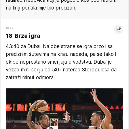
faulirao Nedovića koji je pogodio koš pod faulom,
na liniji penala nije bio precizan.
19:42
18' Brza igra
43:40 za Dubai. Na obe strane se igra brzo i sa
preciznim šutevima na kraju napada, pa se tako i
ekipe neprestano smenjuju u vođstvu. Dubai je
vezao mini-seriju od 5:0 i naterao Sferopulosa da
zatraži minut odmora.