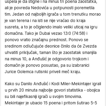
uspela je da stigne i na minus tri poena zaostatka,
ali je povreda Nedovića u potpunosti poremetila
tim. Jedan od najboljih igrača u tom trenutku morao
je van terena i na isti se nije vraćao do kraja
susreta, a to je očiglendo imalo veliki uticaj na igru
domaćina. Tako je Dubai vezao 13:0 (74:58) i
ponovo vratio značajnu prednost. Ponovo se
sredinom odlučujuće deonice činilo da će Zvezda
uhvatiti priključak, taman što je zaostatak smanjila
na minus 10, a Anđušić je odgovorio trojkom i
domaćin je ponovo posustao, pa su izabranici
Jurice Golemca rutisnki priveli meč kraju.
Kako su Danilo Anđušić i Kodi Miler-Mekintajer igrali
u prvih 20 minuta najbolje govori statistika - obojica
su bili najefikasniji igrači u svojim timovima.
Mekintajer je ubacio 15 poena i pritom šutirao 5-5