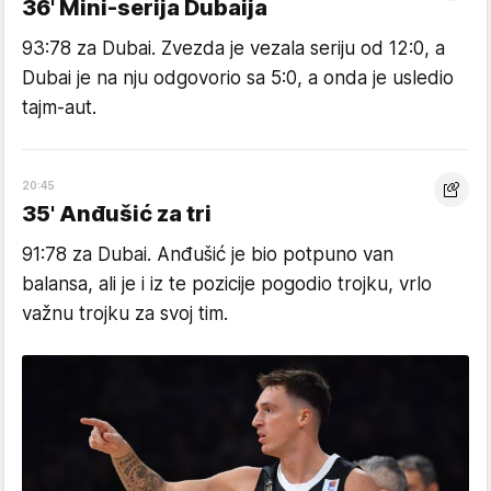
36' Mini-serija Dubaija
93:78 za Dubai. Zvezda je vezala seriju od 12:0, a
Dubai je na nju odgovorio sa 5:0, a onda je usledio
tajm-aut.
20:45
35' Anđušić za tri
91:78 za Dubai. Anđušić je bio potpuno van
balansa, ali je i iz te pozicije pogodio trojku, vrlo
važnu trojku za svoj tim.