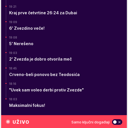
19:21
Kraj prve četvrtine 26:24 za Dubai
19:09
6' Zvezdino veče!
19:08
5' Nerešeno
19:03
2' Zvezda je dobro otvorila meč
18:45
Crveno-beli ponovo bez Teodosića
18:16
"Uvek sam voleo derbi protiv Zvezde"
18:03
Maksimalni fokus!
UŽIVO
Samo ključni događaji