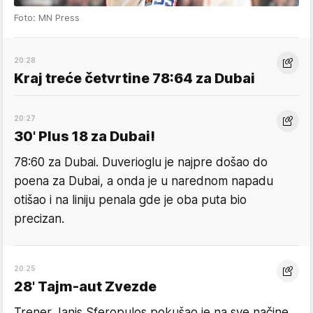
Foto: MN Press
20:28
Kraj treće četvrtine 78:64 za Dubai
20:27
30' Plus 18 za Dubai!
78:60 za Dubai. Duverioglu je najpre došao do
poena za Dubai, a onda je u narednom napadu
otišao i na liniju penala gde je oba puta bio
precizan.
20:25
28' Tajm-aut Zvezde
Trener Janis Sferopulos pokušao je na sve načine