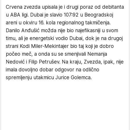
Crvena zvezda upisala je i drugi poraz od debitanta
u ABA ligi. Dubai je slavio 107:92 u Beogradskoj
areni u okviru 16. kola regionalnog takmičenja.
Danilo Anđušić možda nije bio najefikasniji u svom
timu, ali je energetski vodio Dubai, dok je na drugoj
strani Kodi Miler-Mekintajer bio taj koji je dobro
počeo meč, a onda su se smenjivali Nemanja
Nedović i Filip Petrušev. Na kraju, Zvezda, ipak, nije
imala dovoljno dobar odgovor na odlično
spremljenju utakmicu Jurice Golemca.