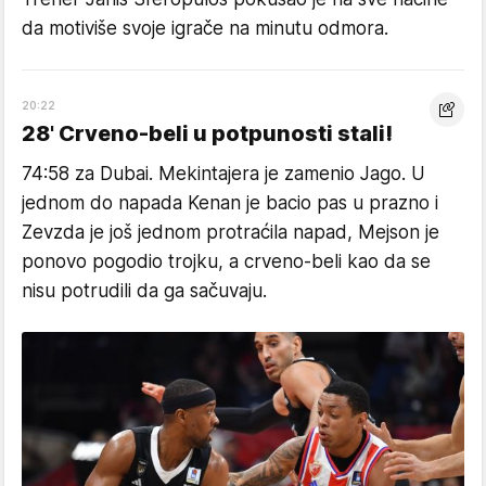
da motiviše svoje igrače na minutu odmora.
20:22
28' Crveno-beli u potpunosti stali!
74:58 za Dubai. Mekintajera je zamenio Jago. U
jednom do napada Kenan je bacio pas u prazno i
Zevzda je još jednom protraćila napad, Mejson je
ponovo pogodio trojku, a crveno-beli kao da se
nisu potrudili da ga sačuvaju.