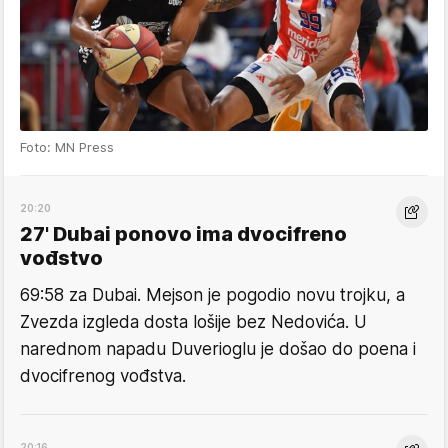
Foto: MN Press
20:20
27' Dubai ponovo ima dvocifreno
vođstvo
69:58 za Dubai. Mejson je pogodio novu trojku, a
Zvezda izgleda dosta lošije bez Nedovića. U
narednom napadu Duverioglu je došao do poena i
dvocifrenog vođstva.
20:16