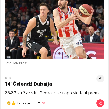
Foto: MN Press
19:36
14' Čelendž Dubaija
35:33 za Zvezdu. Gedraitis je napravio faul prema
mišljenju sudija nad Anđušićem. Trener Dubaija
8
·
Reaguj
69
zatražio je čelendž kako bi se utvrdilo da li je faul