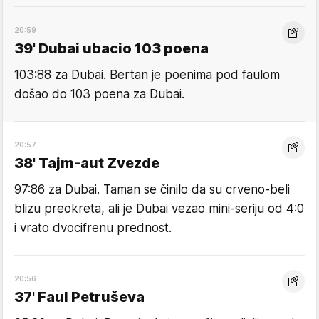
20:59
39' Dubai ubacio 103 poena
103:88 za Dubai. Bertan je poenima pod faulom
došao do 103 poena za Dubai.
20:57
38' Tajm-aut Zvezde
97:86 za Dubai. Taman se činilo da su crveno-beli
blizu preokreta, ali je Dubai vezao mini-seriju od 4:0
i vrato dvocifrenu prednost.
20:56
37' Faul Petruševa