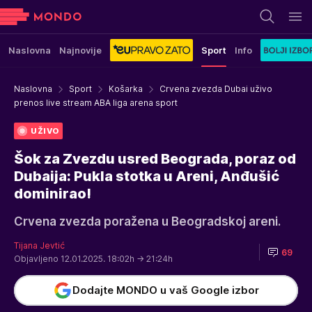
Naslovna
Najnovije
Sport
Info
Naslovna
Sport
Košarka
Crvena zvezda Dubai uživo
prenos live stream ABA liga arena sport
UŽIVO
Šok za Zvezdu usred Beograda, poraz od
Dubaija: Pukla stotka u Areni, Anđušić
dominirao!
Crvena zvezda poražena u Beogradskoj areni.
Tijana Jevtić
69
Objavljeno 12.01.2025. 18:02h
→ 21:24h
Dodajte MONDO u vaš Google izbor