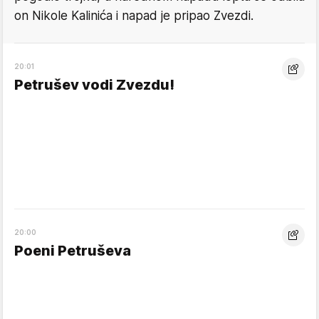
on Nikole Kalinića i napad je pripao Zvezdi.
20:01
Petrušev vodi Zvezdu!
20:00
Poeni Petruševa