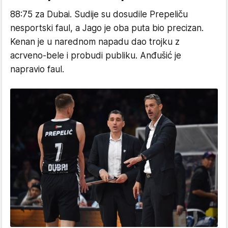
88:75 za Dubai. Sudije su dosudile Prepeliču
nesportski faul, a Jago je oba puta bio precizan.
Kenan je u narednom napadu dao trojku z
acrveno-bele i probudi publiku. Anđušić je
napravio faul.