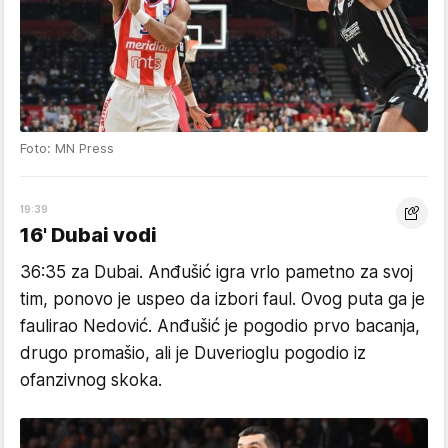
Foto: MN Press
19:39
16' Dubai vodi
36:35 za Dubai. Anđušić igra vrlo pametno za svoj
tim, ponovo je uspeo da izbori faul. Ovog puta ga je
faulirao Nedović. Anđušić je pogodio prvo bacanja,
drugo promašio, ali je Duverioglu pogodio iz
ofanzivnog skoka.