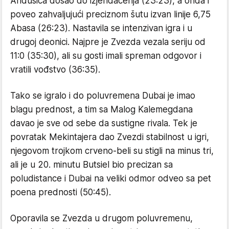
Anđušića došao do izjendačenja (23:23), a onda i
poveo zahvaljujući preciznom šutu izvan linije 6,75
Abasa (26:23). Nastavila se intenzivan igra i u
drugoj deonici. Najpre je Zvezda vezala seriju od
11:0 (35:30), ali su gosti imali spreman odgovor i
vratili vođstvo (36:35).
Tako se igralo i do poluvremena Dubai je imao
blagu prednost, a tim sa Malog Kalemegdana
davao je sve od sebe da sustigne rivala. Tek je
povratak Mekintajera dao Zvezdi stabilnost u igri,
njegovom trojkom crveno-beli su stigli na minus tri,
ali je u 20. minutu Butsiel bio precizan sa
poludistance i Dubai na veliki odmor odveo sa pet
poena prednosti (50:45).
Oporavila se Zvezda u drugom poluvremenu,