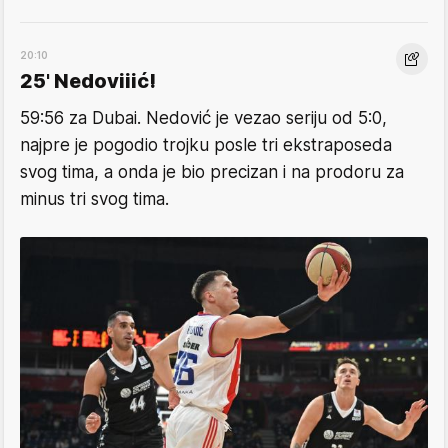
20:10
25' Nedoviiić!
59:56 za Dubai. Nedović je vezao seriju od 5:0,
najpre je pogodio trojku posle tri ekstraposeda
svog tima, a onda je bio precizan i na prodoru za
minus tri svog tima.