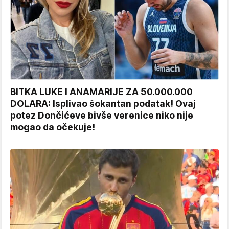
BITKA LUKE I ANAMARIJE ZA 50.000.000
DOLARA: Isplivao šokantan podatak! Ovaj
potez Dončićeve bivše verenice niko nije
mogao da očekuje!