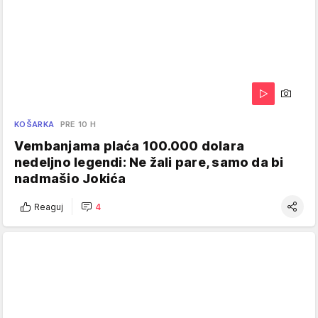
KOŠARKA
PRE 10 H
Vembanjama plaća 100.000 dolara
nedeljno legendi: Ne žali pare, samo da bi
nadmašio Jokića
Reaguj
4