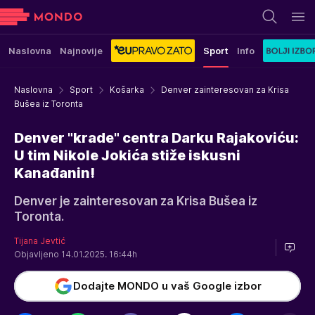
Naslovna
Najnovije
Sport
Info
Naslovna
Sport
Košarka
Denver zainteresovan za Krisa
Bušea iz Toronta
Denver "krade" centra Darku Rajakoviću:
U tim Nikole Jokića stiže iskusni
Kanađanin!
Denver je zainteresovan za Krisa Bušea iz
Toronta.
Tijana Jevtić
Objavljeno 14.01.2025. 16:44h
Dodajte MONDO u vaš Google izbor