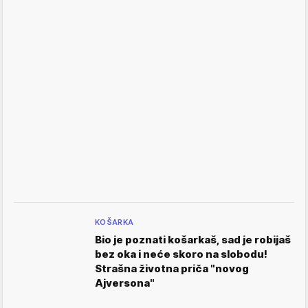
KOŠARKA
Bio je poznati košarkaš, sad je robijaš
bez oka i neće skoro na slobodu!
Strašna životna priča "novog
Ajversona"