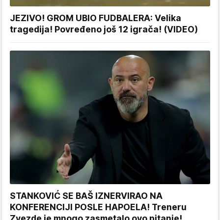
JEZIVO! GROM UBIO FUDBALERA: Velika
tragedija! Povređeno još 12 igrača! (VIDEO)
STANKOVIĆ SE BAŠ IZNERVIRAO NA
KONFERENCIJI POSLE HAPOELA! Treneru
Zvezde je mnogo zasmetalo ovo pitanje!