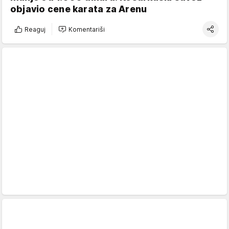
objavio cene karata za Arenu
Reaguj
Komentariši