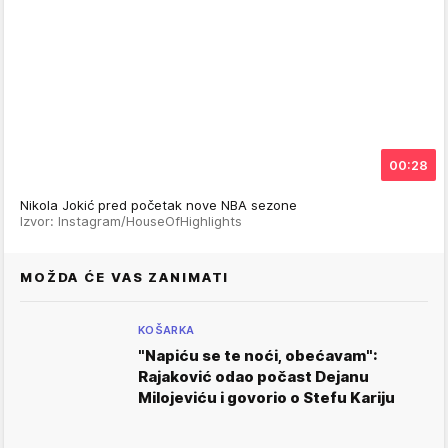
00:28
Nikola Jokić pred početak nove NBA sezone
Izvor: Instagram/HouseOfHighlights
MOŽDA ĆE VAS ZANIMATI
KOŠARKA
"Napiću se te noći, obećavam":
Rajaković odao počast Dejanu
Milojeviću i govorio o Stefu Kariju