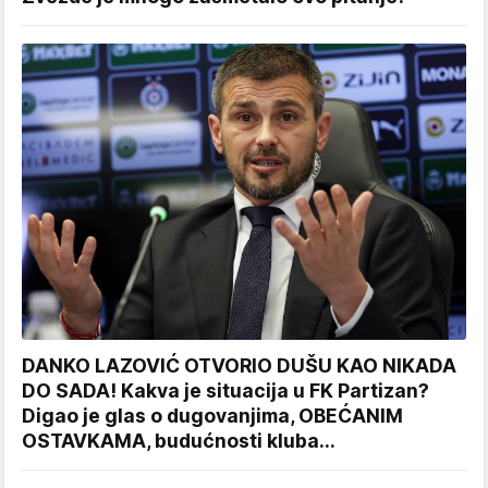
DANKO LAZOVIĆ OTVORIO DUŠU KAO NIKADA
DO SADA! Kakva je situacija u FK Partizan?
Digao je glas o dugovanjima, OBEĆANIM
OSTAVKAMA, budućnosti kluba...