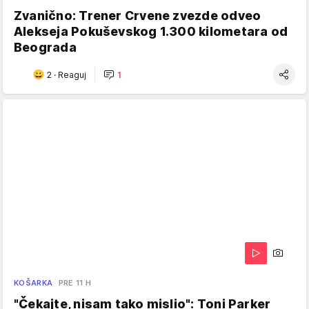
Zvanično: Trener Crvene zvezde odveo
Alekseja Pokuševskog 1.300 kilometara od
Beograda
2
·
Reaguj
1
KOŠARKA
PRE 11 H
"Čekajte, nisam tako mislio": Toni Parker