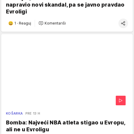
napravio novi skandal, pa se javno pravdao
Evroligi
1
·
Reaguj
Komentariši
KOŠARKA
PRE 13 H
Bomba: Najveći NBA atleta stigao u Evropu,
ali ne u Evroligu