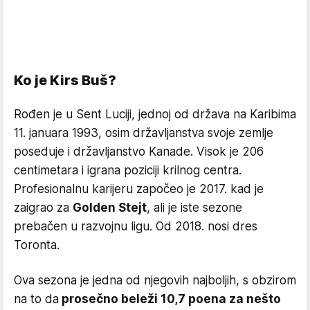
Ko je Kirs Buš?
Rođen je u Sent Luciji, jednoj od država na Karibima
11. januara 1993, osim državljanstva svoje zemlje
poseduje i državljanstvo Kanade. Visok je 206
centimetara i igrana poziciji krilnog centra.
Profesionalnu karijeru započeo je 2017. kad je
zaigrao za
Golden Stejt
, ali je iste sezone
prebačen u razvojnu ligu. Od 2018. nosi dres
Toronta.
Ova sezona je jedna od njegovih najboljih, s obzirom
na to da
prosečno beleži 10,7 poena za nešto