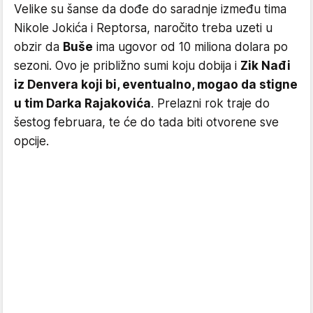
Velike su šanse da dođe do saradnje između tima
Nikole Jokića i Reptorsa, naročito treba uzeti u
obzir da
Buše
ima ugovor od 10 miliona dolara po
sezoni. Ovo je približno sumi koju dobija i
Zik Nađi
iz Denvera koji bi, eventualno, mogao da stigne
u tim Darka Rajakovića
. Prelazni rok traje do
šestog februara, te će do tada biti otvorene sve
opcije.