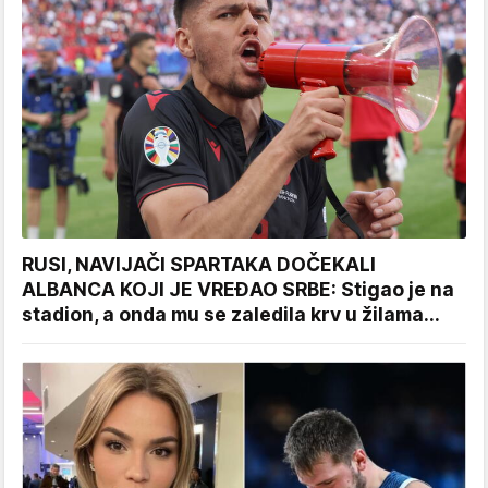
RUSI, NAVIJAČI SPARTAKA DOČEKALI
ALBANCA KOJI JE VREĐAO SRBE: Stigao je na
stadion, a onda mu se zaledila krv u žilama...