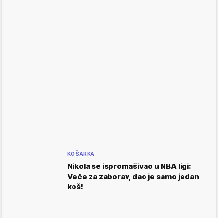
KOŠARKA
Nikola se ispromašivao u NBA ligi:
Veče za zaborav, dao je samo jedan
koš!