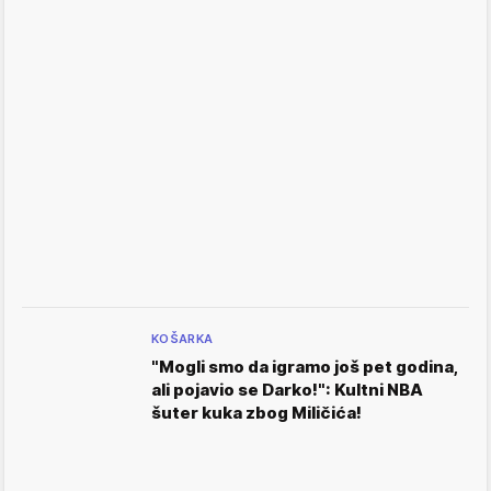
KOŠARKA
"Mogli smo da igramo još pet godina,
ali pojavio se Darko!": Kultni NBA
šuter kuka zbog Miličića!