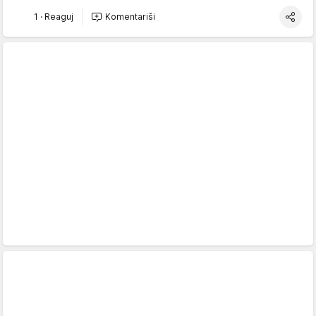
1
·
Reaguj
Komentariši