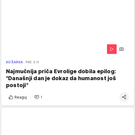
KOŠARKA
PRE 3 H
Najmučnija priča Evrolige dobila epilog:
"Današnji dan je dokaz da humanost još
postoji"
Reaguj
1