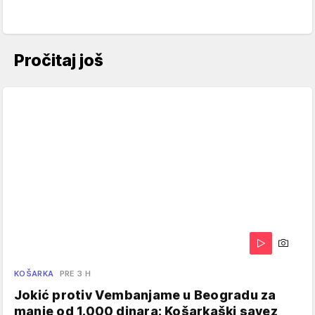
Pročitaj još
KOŠARKA
PRE 3 H
Jokić protiv Vembanjame u Beogradu za
manje od 1.000 dinara: Košarkaški savez