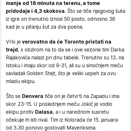
manje od 18 minuta na terenu, a tome
pridodaje i 4,3 skokova
. Što se tiče njegovog šuta
iz igre on trenutno iznosi 50 posto, odnosno 36
kad je u pitanju šut za dva poena.
Vrlo je
verovatno da će Toronto pristati na
trejd
, s obzirom na to da se i ove sezone tim Darka
Rajakovića nalazi pri dnu tabele. Trenutno su 13. na
Istoku i imaju skor od 9-31, ali su u sinoćnjem meču
savladali Golden Stejt, što je veliki uspeh za ovu
mladu ekipu.
Što se
Denvera
tiče on je četvrti na Zapadu i ima
skor 23-15. U poslednjem meču Jokić je vodio
ekipu protiv
Dalasa
, a i u narednom susretu
očekuje ih isti rival. Tim iz Kolorada će 15. januara
od 3.30 ponovo gostovati Maveriksima.