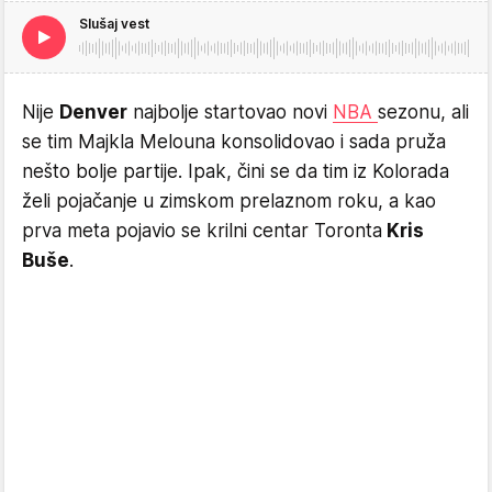
Slušaj vest
Nije
Denver
najbolje startovao novi
NBA
sezonu, ali
se tim Majkla Melouna konsolidovao i sada pruža
nešto bolje partije. Ipak, čini se da tim iz Kolorada
želi pojačanje u zimskom prelaznom roku, a kao
prva meta pojavio se krilni centar Toronta
Kris
Buše
.