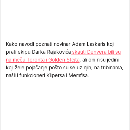
Kako navodi poznati novinar Adam Laskaris koji
prati ekipu Darka Rajakovića
skauti Denvera bili su
na meču Toronta i Golden Stejta
, ali oni nisu jedini
koji žele pojačanje pošto su se uz njih, na tribinama,
našli i funkcioneri Klipersa i Memfisa.