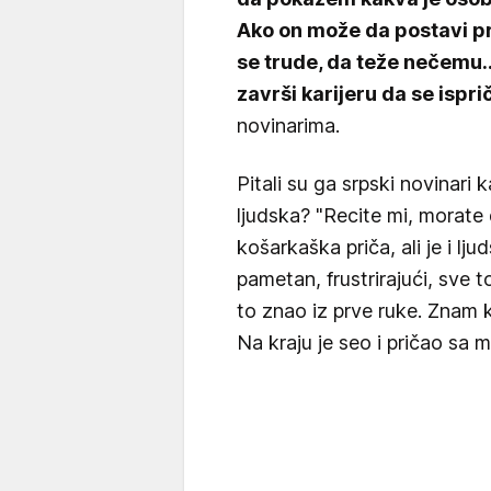
Ako on može da postavi pr
se trude, da teže nečemu..
završi karijeru da se ispri
novinarima.
Pitali su ga srpski novinari 
ljudska? "Recite mi, morate 
košarkaška priča, ali je i lj
pametan, frustrirajući, sve t
to znao iz prve ruke. Znam 
Na kraju je seo i pričao sa 