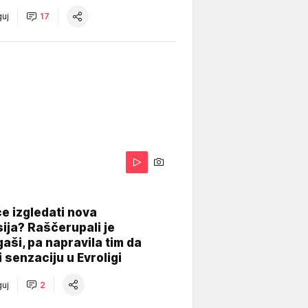
uj
17
A
e izgledati nova
ija? Raščerupali je
gaši, pa napravila tim da
 senzaciju u Evroligi
uj
2