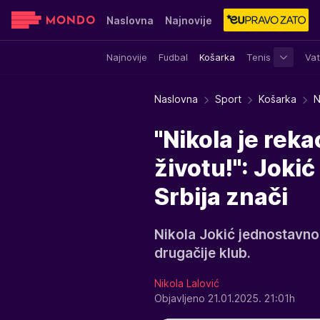
Naslovna
Najnovije
Najnovije
Fudbal
Košarka
Tenis
Vat
Sensa
Stvar ukusa
Yumama
Naslovna
Sport
Košarka
N
"Nikola je reka
životu!": Jokić
Srbija znači
Nikola Jokić jednostavno
drugačije klub.
Nikola Lalović
Objavljeno 21.01.2025. 21:01h