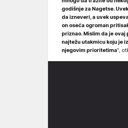
mnogo da tražite od neko
godišnje za Nagetse. Uvek
da izneveri, a uvek uspev
on oseća ogroman pritisak,
priznao. Mislim da je ovaj
najtežu utakmicu koju je i
njegovim prioritetima
", ot