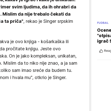
imer svim ljudima, da ih ohrabri da
. Mislim da nije trebalo čekati da
ča ta priča"
, rekao je Singer srpskim
FUDBAL
Ocene 
"otpis
igrač 
kakva je ovo knjiga - košarkaška ili
da pročitate knjigu. Jeste ovo
Reag
udska. On je jako kompleksan, unikatan,
o. Mislim da to niko nije znao, a ja sam
koliko sam imao sreće da budem tu.
mnom i hvala mu", otkrio je Singer.