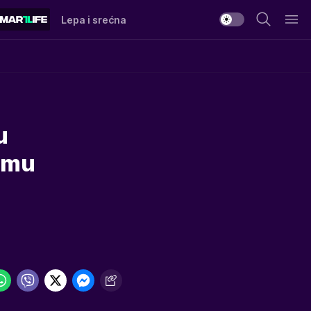
Lepa i srećna
u
o mu