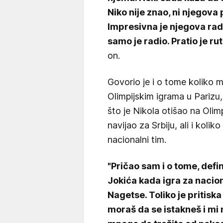
Niko nije znao, ni njegova 
Impresivna je njegova radna
samo je radio. Pratio je ru
on.
Govorio je i o tome koliko mu
Olimpijskim igrama u Parizu, 
što je Nikola otišao na Olimp
navijao za Srbiju, ali i kolik
nacionalni tim.
"Pričao sam i o tome, defin
Jokića kada igra za nacio
Nagetse. Toliko je pritisk
moraš da se istakneš i m