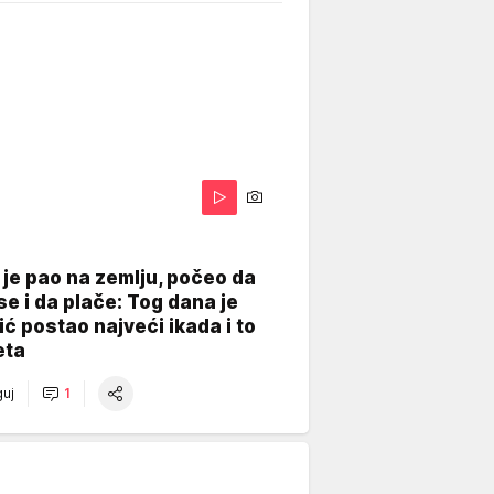
je pao na zemlju, počeo da
se i da plače: Tog dana je
ć postao najveći ikada i to
eta
uj
1