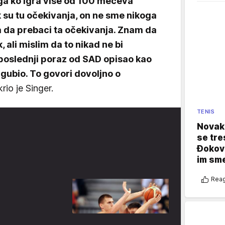
ga ko igra više od 100 mečeva
 su tu očekivanja, on ne sme nikoga
a da prebaci ta očekivanja. Znam da
 ali mislim da to nikad ne bi
 poslednji poraz od SAD opisao kao
zgubio. To govori dovoljno o
krio je Singer.
TENIS
Novak 
se tre
Đokovi
im sm
Reag