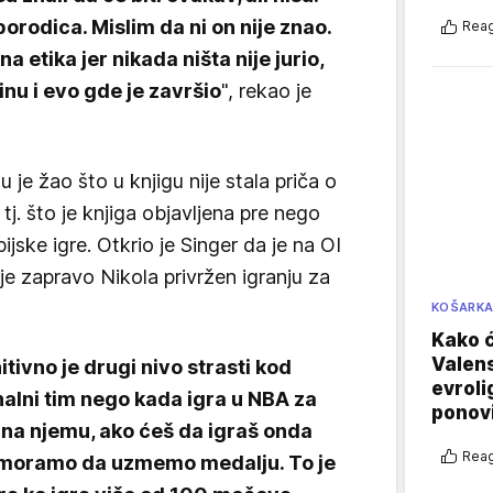
porodica. Mislim da ni on nije znao.
Reag
 etika jer nikada ništa nije jurio,
tinu i evo gde je završio
", rekao je
 je žao što u knjigu nije stala priča o
tj. što je knjiga objavljena pre nego
ijske igre. Otkrio je Singer da je na OI
o je zapravo Nikola privržen igranju za
KOŠARK
Kako ć
Valens
itivno je drugi nivo strasti kod
evroli
nalni tim nego kada igra u NBA za
ponovi
a na njemu, ako ćeš da igraš onda
Reag
i moramo da uzmemo medalju. To je