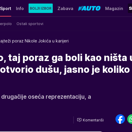
Sport
Info
Zabava
Magazin
erpolo
Ostali sportovi
ajteži poraz Nikole Jokića u karijeri
o, taj poraz ga boli kao ništa 
 otvorio dušu, jasno je kolik
 drugačije oseća reprezentaciju, a
Komentariši