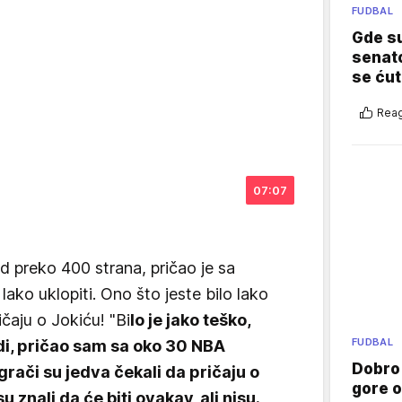
FUDBAL
Gde su
senato
se ćut
Reag
07:07
 od preko 400 strana, pričao je sa
 lako uklopiti. Ono što jeste bilo lako
ičaju o Jokiću! "Bi
lo je jako teško,
FUDBAL
udi, pričao sam sa oko 30 NBA
Dobro
igrači su jedva čekali da pričaju o
gore 
 znali da će biti ovakav, ali nisu.