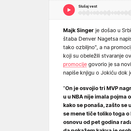
Slušaj vest
Majk Singer
je došao u Srbi
štaba Denver Nagetsa napis
tako ozbiljno", a na promoci
koji su obeležili stvaranje
promocije
govorio je sa novi
napiše knjigu o Jokiću dok j
"
On je osvojio tri MVP nagr
u u NBA nije imala pojma 
kako se ponaša, zašto se uve
se mene tiče toliko toga o 
osnovu od pet godina rad
da pokažem kakva je osoba,