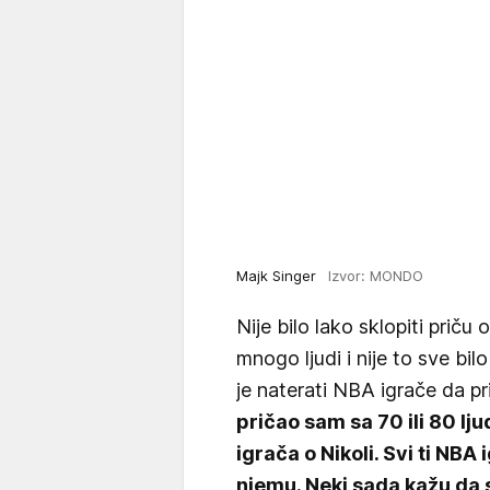
Majk Singer
Izvor: MONDO
Nije bilo lako sklopiti priču
mnogo ljudi i nije to sve bilo
je naterati NBA igrače da pr
pričao sam sa 70 ili 80 lj
igrača o Nikoli. Svi ti NBA 
njemu. Neki sada kažu da su