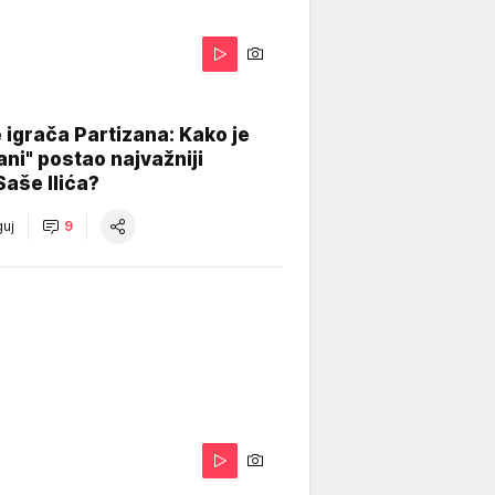
igrača Partizana: Kako je
ani" postao najvažniji
Saše Ilića?
uj
9