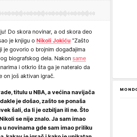
ju! Do skora novinar, a od skora deo
ao je knjigu o
Nikoli Jokiću
"Zašto
ji je govorio o brojnim događajima
 ovog biografskog dela. Nakon
same
narima i otkrio šta ga je nateralo da
e on još aktivan igrač.
MOND
ade, titulu u NBA, a većina navijača
odakle je došao, zašto se ponaša
k šali, da li je ozbiljan ili ne. Što
Nikoli se nije znalo. Ja sam imao
a u novinama gde sam imao priliku
 kakav je igrač i kako je unikatan.