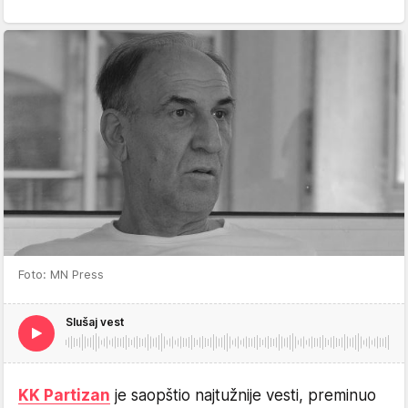
Foto: MN Press
Slušaj vest
KK Partizan
je saopštio najtužnije vesti, preminuo