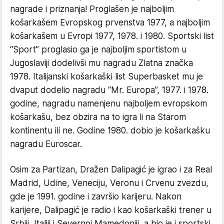
nagrade i priznanja! Proglašen je najboljim
košarkašem Evropskog prvenstva 1977, a najboljim
košarkašem u Evropi 1977, 1978. i 1980. Sportski list
“Sport” proglasio ga je najboljim sportistom u
Jugoslaviji dodelivši mu nagradu Zlatna značka
1978. Italijanski košarkaški list Superbasket mu je
dvaput dodelio nagradu “Mr. Europa”, 1977. i 1978.
godine, nagradu namenjenu najboljem evropskom
košarkašu, bez obzira na to igra li na Starom
kontinentu ili ne. Godine 1980. dobio je košarkašku
nagradu Euroscar.
Osim za Partizan, Dražen Dalipagić je igrao i za Real
Madrid, Udine, Veneciju, Veronu i Crvenu zvezdu,
gde je 1991. godine i završio karijeru. Nakon
karijere, Dalipagić je radio i kao košarkaški trener u
Srbiji, Italiji i Severnoj Mamedoniji, a bio je i sportski