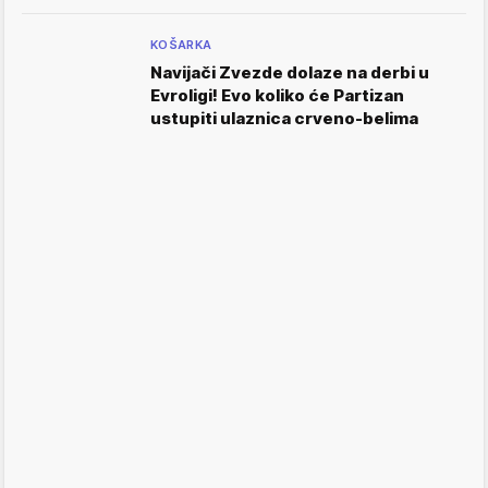
KOŠARKA
Navijači Zvezde dolaze na derbi u
Evroligi! Evo koliko će Partizan
ustupiti ulaznica crveno-belima