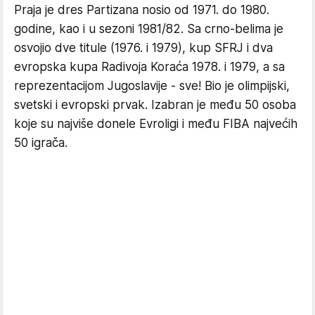
Praja je dres Partizana nosio od 1971. do 1980.
godine, kao i u sezoni 1981/82. Sa crno-belima je
osvojio dve titule (1976. i 1979), kup SFRJ i dva
evropska kupa Radivoja Koraća 1978. i 1979, a sa
reprezentacijom Jugoslavije - sve! Bio je olimpijski,
svetski i evropski prvak. Izabran je među 50 osoba
koje su najviše donele Evroligi i među FIBA najvećih
50 igrača.