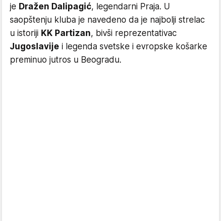
je
Dražen Dalipagić
, legendarni Praja. U
saopštenju kluba je navedeno da je najbolji strelac
u istoriji
KK Partizan
, bivši reprezentativac
Jugoslavije
i legenda svetske i evropske košarke
preminuo jutros u Beogradu.