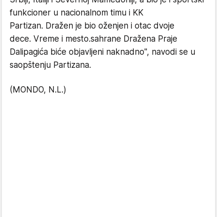
funkcioner u nacionalnom timu i KK
Partizan. Dražen je bio oženjen i otac dvoje
dece. Vreme i mesto.sahrane Dražena Praje
Dalipagića biće objavljeni naknadno", navodi se u
saopštenju Partizana.
(MONDO, N.L.)