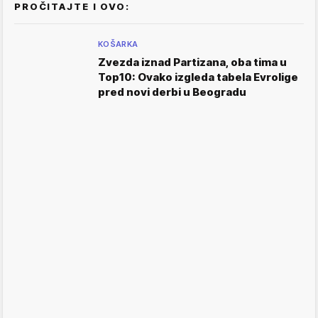
PROČITAJTE I OVO:
KOŠARKA
Zvezda iznad Partizana, oba tima u
Top10: Ovako izgleda tabela Evrolige
pred novi derbi u Beogradu