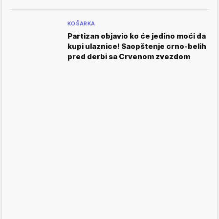
KOŠARKA
Partizan objavio ko će jedino moći da
kupi ulaznice! Saopštenje crno-belih
pred derbi sa Crvenom zvezdom