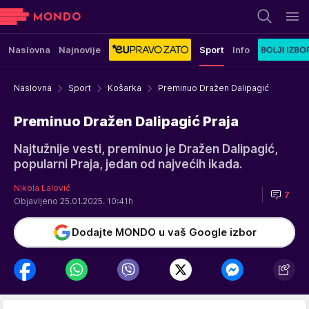
Naslovna
Najnovije
Sport
Info
Naslovna
Sport
Košarka
Preminuo Dražen Dalipagić
Preminuo Dražen Dalipagić Praja
Najtužnije vesti, preminuo je Dražen Dalipagić,
popularni Praja, jedan od najvećih ikada.
Nikola Lalović
7
Objavljeno 25.01.2025. 10:41h
Dodajte MONDO u vaš Google izbor