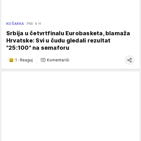
KOŠARKA
PRE 4 H
Srbija u četvrtfinalu Eurobasketa, blamaža
Hrvatske: Svi u čudu gledali rezultat
"25:100" na semaforu
1
·
Reaguj
Komentariši