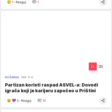
1
·
Reaguj
1
KOŠARKA
PRE 11 H
Partizan koristi raspad ASVEL-a: Dovodi
igrača koji je karijeru započeo u Prištini
2
·
Reaguj
15