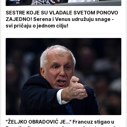
SESTRE KOJE SU VLADALE SVETOM PONOVO
ZAJEDNO! Serena i Venus udružuju snage -
svi pričaju o jednom cilju!
"ŽELJKO OBRADOVIĆ JE..." Francuz stigao u