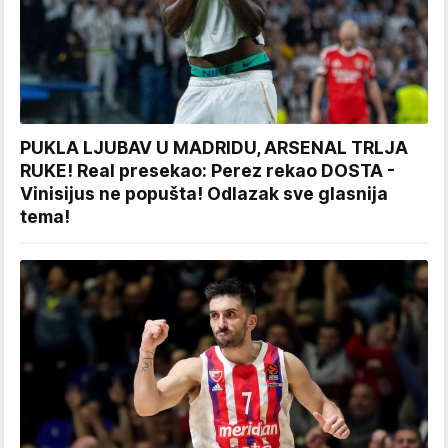
PUKLA LJUBAV U MADRIDU, ARSENAL TRLJA
RUKE! Real presekao: Perez rekao DOSTA -
Vinisijus ne popušta! Odlazak sve glasnija
tema!