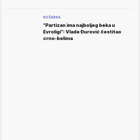
KOŠARKA
"Partizan ima najboljeg beka u
Evroligi": Vlade Đurović čestitao
crno-belima