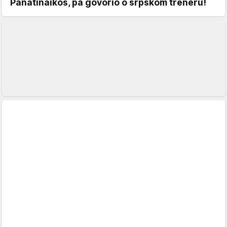
Panatinaikos, pa govorio o srpskom treneru!