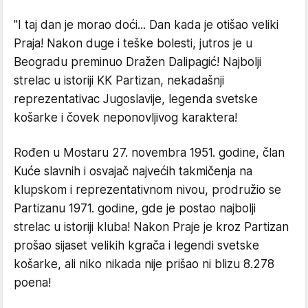
"I taj dan je morao doći... Dan kada je otišao veliki
Praja! Nakon duge i teške bolesti, jutros je u
Beogradu preminuo Dražen Dalipagić! Najbolji
strelac u istoriji KK Partizan, nekadašnji
reprezentativac Jugoslavije, legenda svetske
košarke i čovek neponovljivog karaktera!
Rođen u Mostaru 27. novembra 1951. godine, član
Kuće slavnih i osvajač najvećih takmičenja na
klupskom i reprezentativnom nivou, prodružio se
Partizanu 1971. godine, gde je postao najbolji
strelac u istoriji kluba! Nakon Praje je kroz Partizan
prošao sijaset velikih kgrača i legendi svetske
košarke, ali niko nikada nije prišao ni blizu 8.278
poena!