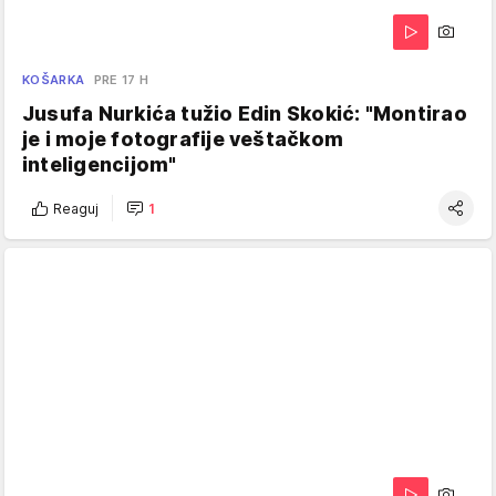
KOŠARKA
PRE 17 H
Jusufa Nurkića tužio Edin Skokić: "Montirao
je i moje fotografije veštačkom
inteligencijom"
Reaguj
1