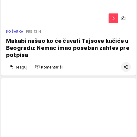
KOŠARKA
PRE 13 H
Makabi našao ko će čuvati Tajsove kučiće u
Beogradu: Nemac imao poseban zahtev pre
potpisa
Reaguj
Komentariši