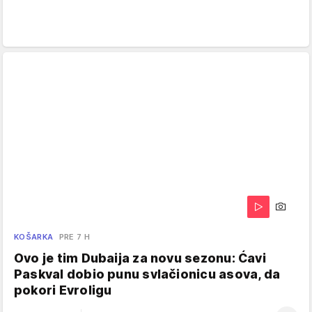
KOŠARKA
PRE 7 H
Ovo je tim Dubaija za novu sezonu: Ćavi
Paskval dobio punu svlačionicu asova, da
pokori Evroligu