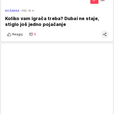
KOŠARKA
PRE 18 H
Koliko vam igrača treba? Dubai ne staje,
stiglo još jedno pojačanje
Reaguj
5