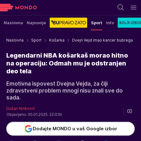
Naslovna
Najnovije
Sport
Info
Naslovna
Sport
Košarka
Dvejn Vejd imao kancer bubrega
Legendarni NBA košarkaš morao hitno
na operaciju: Odmah mu je odstranjen
deo tela
Emotivna ispovest Dvejna Vejda, za čiji
zdravstveni problem mnogi nisu znali sve do
sada.
Dušan Ninković
Objavljeno 30.01.2025. 22:03h
Dodajte MONDO u vaš Google izbor