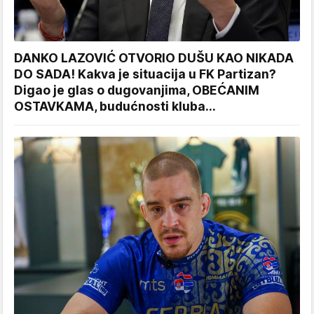
DANKO LAZOVIĆ OTVORIO DUŠU KAO NIKADA
DO SADA! Kakva je situacija u FK Partizan?
Digao je glas o dugovanjima, OBEĆANIM
OSTAVKAMA, budućnosti kluba...