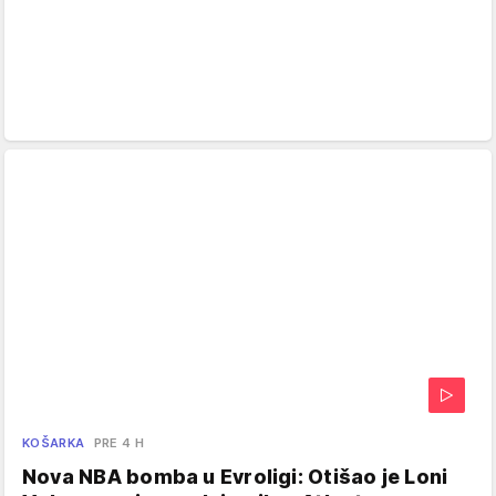
KOŠARKA
PRE 4 H
Nova NBA bomba u Evroligi: Otišao je Loni