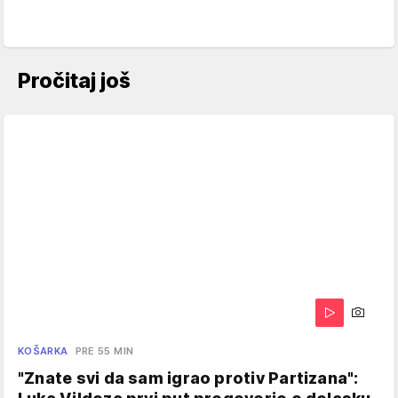
Pročitaj još
KOŠARKA
PRE 55 MIN
"Znate svi da sam igrao protiv Partizana":