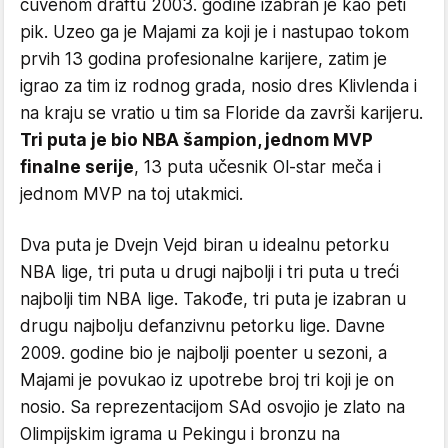
čuvenom draftu 2003. godine izabran je kao peti
pik. Uzeo ga je Majami za koji je i nastupao tokom
prvih 13 godina profesionalne karijere, zatim je
igrao za tim iz rodnog grada, nosio dres Klivlenda i
na kraju se vratio u tim sa Floride da završi karijeru.
Tri puta je bio NBA šampion, jednom MVP
finalne serije
, 13 puta učesnik Ol-star meča i
jednom MVP na toj utakmici.
Dva puta je Dvejn Vejd biran u idealnu petorku
NBA lige, tri puta u drugi najbolji i tri puta u treći
najbolji tim NBA lige. Takođe, tri puta je izabran u
drugu najbolju defanzivnu petorku lige. Davne
2009. godine bio je najbolji poenter u sezoni, a
Majami je povukao iz upotrebe broj tri koji je on
nosio. Sa reprezentacijom SAd osvojio je zlato na
Olimpijskim igrama u Pekingu i bronzu na