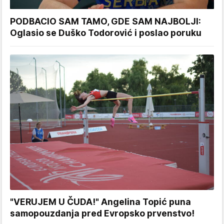
PODBACIO SAM TAMO, GDE SAM NAJBOLJI:
Oglasio se Duško Todorović i poslao poruku
"VERUJEM U ČUDA!" Angelina Topić puna
samopouzdanja pred Evropsko prvenstvo!