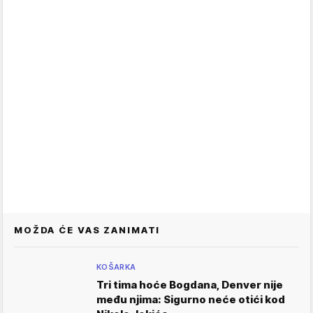
MOŽDA ĆE VAS ZANIMATI
KOŠARKA
Tri tima hoće Bogdana, Denver nije
među njima: Sigurno neće otići kod