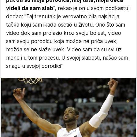
videli da sam slab
“, rekao je on u svom podkastu i
dodao: "Taj trenutak je verovatno bila najslabija
tačka koju sam ikada osetio u životu. Ono što sam
video dok sam prolazio kroz svoju bolest, video
sam svoju porodicu koja možda ne priča uvek,
možda se ne slaže uvek. Video sam da su svi uz
mene i u tom procesu. U svojoj slabosti, našao sam
snagu u svojoj porodici".