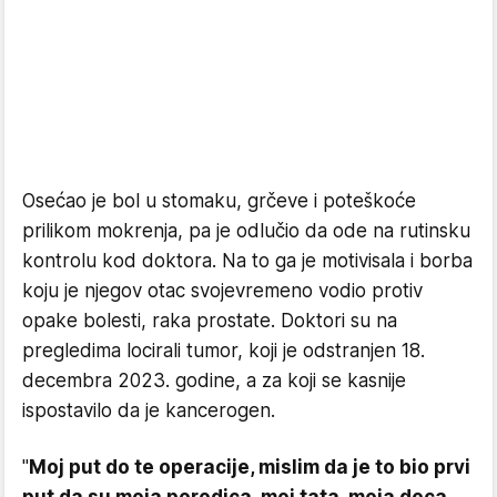
Osećao je bol u stomaku, grčeve i poteškoće
prilikom mokrenja, pa je odlučio da ode na rutinsku
kontrolu kod doktora. Na to ga je motivisala i borba
koju je njegov otac svojevremeno vodio protiv
opake bolesti, raka prostate. Doktori su na
pregledima locirali tumor, koji je odstranjen 18.
decembra 2023. godine, a za koji se kasnije
ispostavilo da je kancerogen.
"
Moj put do te operacije, mislim da je to bio prvi
put da su moja porodica, moj tata, moja deca