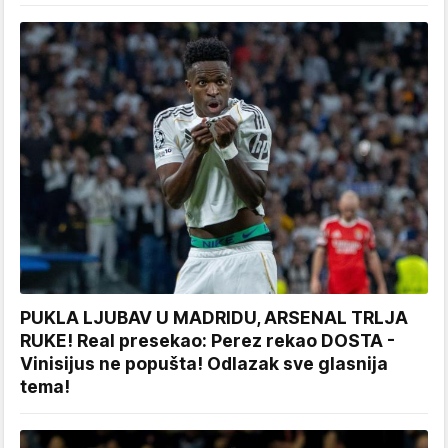
PUKLA LJUBAV U MADRIDU, ARSENAL TRLJA
RUKE! Real presekao: Perez rekao DOSTA -
Vinisijus ne popušta! Odlazak sve glasnija
tema!