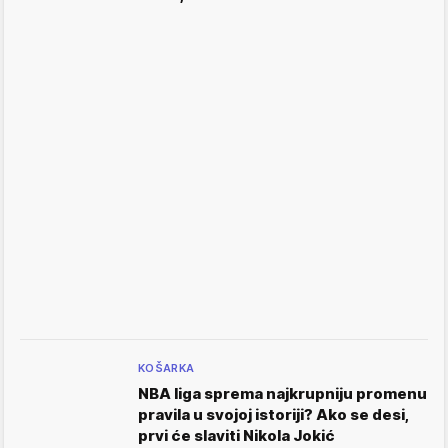
KOŠARKA
NBA liga sprema najkrupniju promenu
pravila u svojoj istoriji? Ako se desi,
prvi će slaviti Nikola Jokić