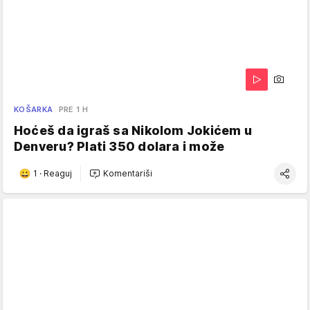
KOŠARKA
PRE 1 H
Hoćeš da igraš sa Nikolom Jokićem u
Denveru? Plati 350 dolara i može
1
·
Reaguj
Komentariši