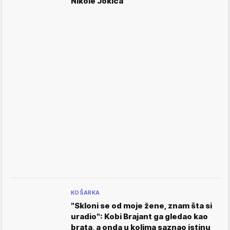
Nikole Jokića
KOŠARKA
"Skloni se od moje žene, znam šta si
uradio": Kobi Brajant ga gledao kao
brata, a onda u kolima saznao istinu