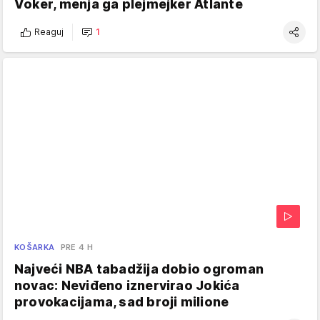
Voker, menja ga plejmejker Atlante
Reaguj
1
KOŠARKA
PRE 4 H
Najveći NBA tabadžija dobio ogroman
novac: Neviđeno iznervirao Jokića
provokacijama, sad broji milione