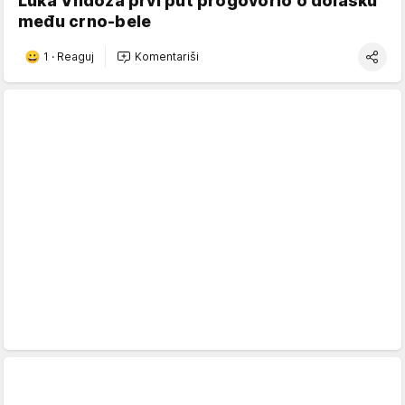
Luka Vildoza prvi put progovorio o dolasku
među crno-bele
1
·
Reaguj
Komentariši