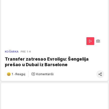
KOŠARKA
PRE 1 H
Transfer zatresao Evroligu: Šengelija
prešao u Dubai iz Barselone
1
·
Reaguj
Komentariši