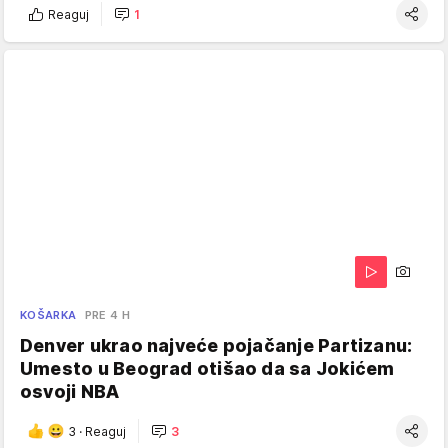
Reaguj
1
KOŠARKA
PRE 4 H
Denver ukrao najveće pojačanje Partizanu:
Umesto u Beograd otišao da sa Jokićem
osvoji NBA
3
·
Reaguj
3