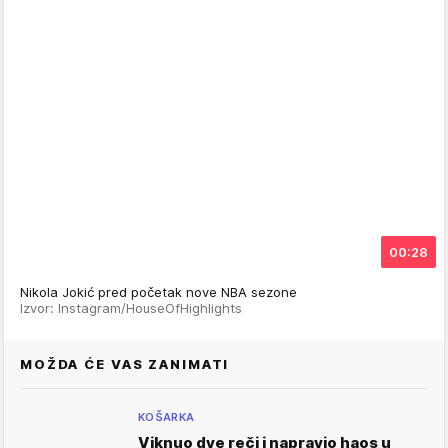
00:28
Nikola Jokić pred početak nove NBA sezone
Izvor: Instagram/HouseOfHighlights
MOŽDA ĆE VAS ZANIMATI
KOŠARKA
Viknuo dve reči i napravio haos u