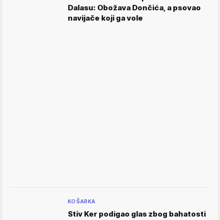
Dalasu: Obožava Dončića, a psovao
navijače koji ga vole
KOŠARKA
Stiv Ker podigao glas zbog bahatosti