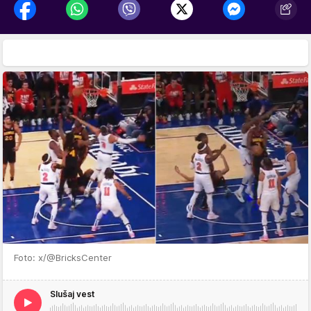
Foto: x/@BricksCenter
Slušaj vest