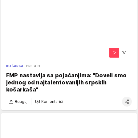
KOŠARKA
PRE 4 H
FMP nastavlja sa pojačanjima: "Doveli smo
jednog od najtalentovanijih srpskih
košarkaša"
Reaguj
Komentariši