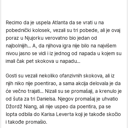
Recimo da je uspela Atlanta da se vrati u na
pobednički kolosek, vezali su tri pobede, ali je ovaj
poraz u Njujorku verovatno bio jedan od
najbolnijih... A, da njihova igra nije bilo na najvišem
nivou jasno se vidi i iz jednog od napada u kojem su
imali čak pet skokova u napadu...
Gosti su vezali nekoliko ofanzivnih skokova, ali iz
njih niko nije poentirao, a sama akcija delovala je da
će večno trajati... Nizali su se promašaji, a krenulo je
od šuta za tri Danielsa. Njegov promašaj je uhvatio
Džordž Niang, ali nije uspeo da poentira, pa se
lopta odbila do Karisa Leverta koji je takođe skočio
i takođe promašio.