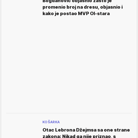
Bogdanović objasnio zašto je
promenio broj na dresu, objasnio i
kako je postao MVP Ol-stara
KOŠARKA
Otac Lebrona Džejmsa sa one strane
zakona: Nikad ga nije priznao, s