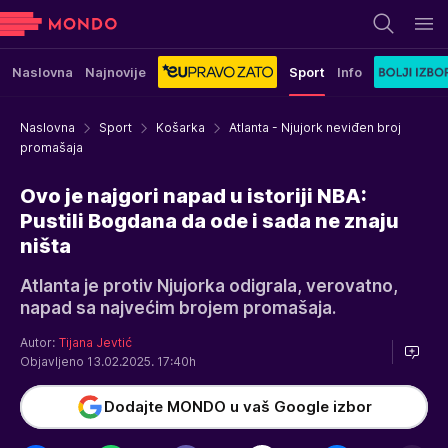
Naslovna
Najnovije
Sport
Info
Naslovna
Sport
Košarka
Atlanta - Njujork neviđen broj
promašaja
Ovo je najgori napad u istoriji NBA:
Pustili Bogdana da ode i sada ne znaju
ništa
Atlanta je protiv Njujorka odigrala, verovatno,
napad sa najvećim brojem promašaja.
Autor:
Tijana Jevtić
Objavljeno 13.02.2025. 17:40h
Dodajte MONDO u vaš Google izbor