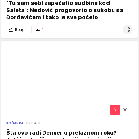
"Tu sam sebi zapečatio sudbinu kod
Saleta": Nedović progovorio o sukobu sa
Đorđevićem i kako je sve počelo
Reaguj
1
KOŠARKA
PRE 4 H
Šta ovo radi Denver u prelaznom roku?