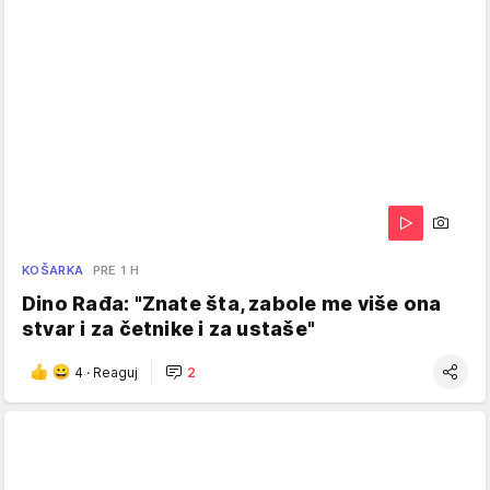
KOŠARKA
PRE 1 H
Dino Rađa: "Znate šta, zabole me više ona
stvar i za četnike i za ustaše"
4
·
Reaguj
2