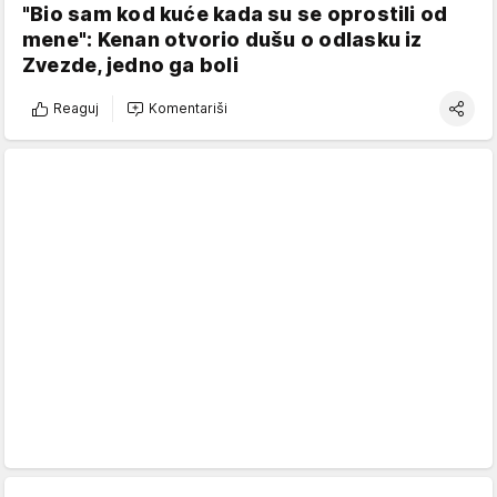
"Bio sam kod kuće kada su se oprostili od
mene": Kenan otvorio dušu o odlasku iz
Zvezde, jedno ga boli
Reaguj
Komentariši