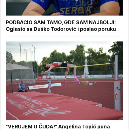
PODBACIO SAM TAMO, GDE SAM NAJBOLJI:
Oglasio se Duško Todorović i poslao poruku
"VERUJEM U ČUDA!" Angelina Topić puna