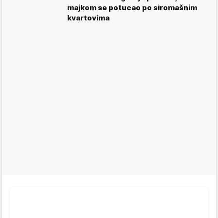
majkom se potucao po siromašnim
kvartovima