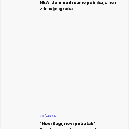
NBA: Zanima ih samo publika, a ne i
zdravlje igrača
KOŠARKA
"Novi Bogi, novi početak":