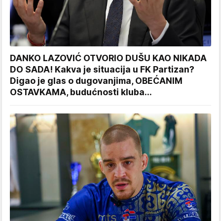
DANKO LAZOVIĆ OTVORIO DUŠU KAO NIKADA
DO SADA! Kakva je situacija u FK Partizan?
Digao je glas o dugovanjima, OBEĆANIM
OSTAVKAMA, budućnosti kluba...