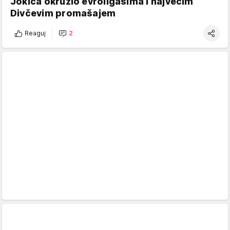
Jokića okružio evroligašima i najvećim
Divčevim promašajem
Reaguj
2