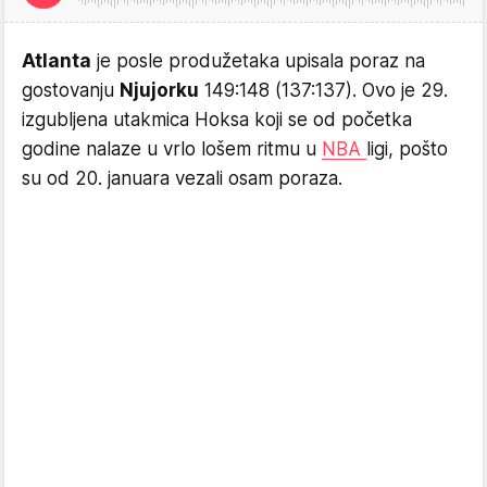
Atlanta
je posle produžetaka upisala poraz na
gostovanju
Njujorku
149:148 (137:137). Ovo je 29.
izgubljena utakmica Hoksa koji se od početka
godine nalaze u vrlo lošem ritmu u
NBA
ligi, pošto
su od 20. januara vezali osam poraza.