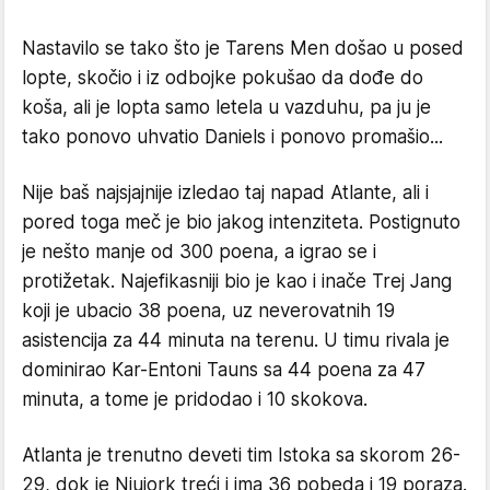
Nastavilo se tako što je Tarens Men došao u posed
lopte, skočio i iz odbojke pokušao da dođe do
koša, ali je lopta samo letela u vazduhu, pa ju je
tako ponovo uhvatio Daniels i ponovo promašio...
Nije baš najsjajnije izledao taj napad Atlante, ali i
pored toga meč je bio jakog intenziteta. Postignuto
je nešto manje od 300 poena, a igrao se i
protižetak. Najefikasniji bio je kao i inače Trej Jang
koji je ubacio 38 poena, uz neverovatnih 19
asistencija za 44 minuta na terenu. U timu rivala je
dominirao Kar-Entoni Tauns sa 44 poena za 47
minuta, a tome je pridodao i 10 skokova.
Atlanta je trenutno deveti tim Istoka sa skorom 26-
29, dok je Njujork treći i ima 36 pobeda i 19 poraza.