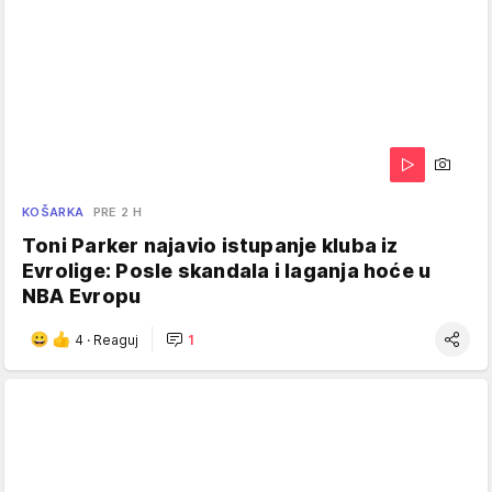
KOŠARKA
PRE 2 H
Toni Parker najavio istupanje kluba iz
Evrolige: Posle skandala i laganja hoće u
NBA Evropu
4
·
Reaguj
1