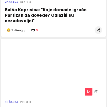
KOŠARKA
PRE 2 H
Balša Koprivica: "Koje domaće igrače
Partizan da dovede? Odlazili su
nezadovoljni"
2
·
Reaguj
9
KOŠARKA
PRE 3 H