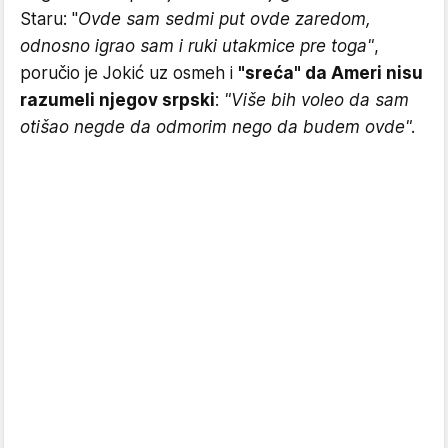
Staru: "
Ovde sam sedmi put ovde zaredom,
odnosno igrao sam i ruki utakmice pre toga"
,
poručio je Jokić uz osmeh i
"sreća" da Ameri nisu
razumeli njegov srpski
:
"Više bih voleo da sam
otišao negde da odmorim nego da budem ovde".