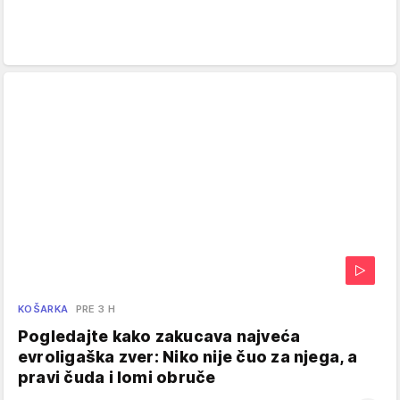
KOŠARKA
PRE 3 H
Pogledajte kako zakucava najveća
evroligaška zver: Niko nije čuo za njega, a
pravi čuda i lomi obruče