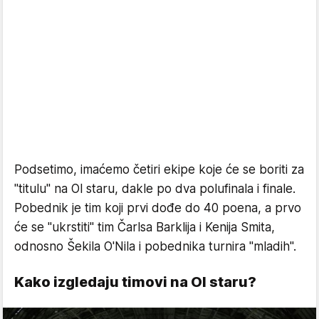
Podsetimo, imaćemo četiri ekipe koje će se boriti za
"titulu" na Ol staru, dakle po dva polufinala i finale.
Pobednik je tim koji prvi dođe do 40 poena, a prvo
će se "ukrstiti" tim Čarlsa Barklija i Kenija Smita,
odnosno Šekila O'Nila i pobednika turnira "mladih".
Kako izgledaju timovi na Ol staru?