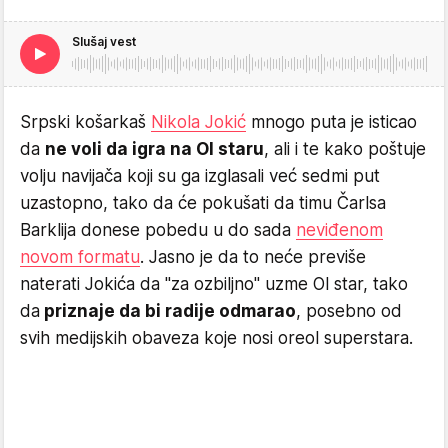
Slušaj vest
Srpski košarkaš
Nikola Jokić
mnogo puta je isticao
da
ne voli da igra na Ol staru
, ali i te kako poštuje
volju navijača koji su ga izglasali već sedmi put
uzastopno, tako da će pokušati da timu Čarlsa
Barklija donese pobedu u do sada
neviđenom
novom formatu
. Jasno je da to neće previše
naterati Jokića da "za ozbiljno" uzme Ol star, tako
da
priznaje da bi radije odmarao
, posebno od
svih medijskih obaveza koje nosi oreol superstara.