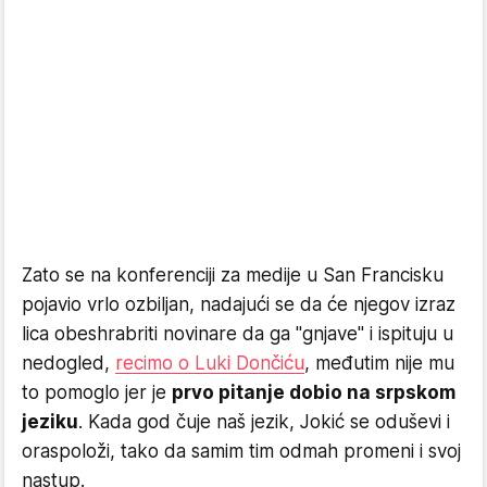
Zato se na konferenciji za medije u San Francisku
pojavio vrlo ozbiljan, nadajući se da će njegov izraz
lica obeshrabriti novinare da ga "gnjave" i ispituju u
nedogled,
recimo o Luki Dončiću
, međutim nije mu
to pomoglo jer je
prvo pitanje dobio na srpskom
jeziku
. Kada god čuje naš jezik, Jokić se oduševi i
oraspoloži, tako da samim tim odmah promeni i svoj
nastup.