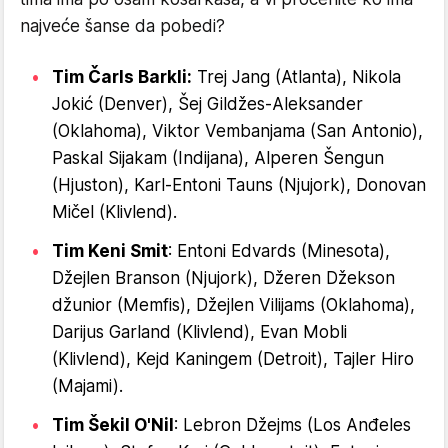
najveće šanse da pobedi?
Tim Čarls Barkli:
Trej Jang (Atlanta), Nikola
Jokić (Denver), Šej Gildžes-Aleksander
(Oklahoma), Viktor Vembanjama (San Antonio),
Paskal Sijakam (Indijana), Alperen Šengun
(Hjuston), Karl-Entoni Tauns (Njujork), Donovan
Mičel (Klivlend).
Tim Keni Smit
: Entoni Edvards (Minesota),
Džejlen Branson (Njujork), Džeren Džekson
džunior (Memfis), Džejlen Vilijams (Oklahoma),
Darijus Garland (Klivlend), Evan Mobli
(Klivlend), Kejd Kaningem (Detroit), Tajler Hiro
(Majami).
Tim Šekil O'Nil
: Lebron Džejms (Los Anđeles