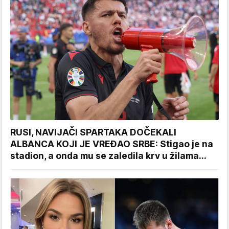
RUSI, NAVIJAČI SPARTAKA DOČEKALI
ALBANCA KOJI JE VREĐAO SRBE: Stigao je na
stadion, a onda mu se zaledila krv u žilama...