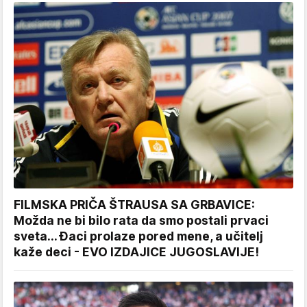
FILMSKA PRIČA ŠTRAUSA SA GRBAVICE:
Možda ne bi bilo rata da smo postali prvaci
sveta... Đaci prolaze pored mene, a učitelj
kaže deci - EVO IZDAJICE JUGOSLAVIJE!