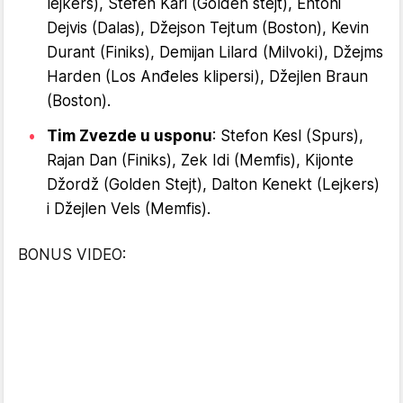
lejkers), Stefen Kari (Golden stejt), Entoni
Dejvis (Dalas), Džejson Tejtum (Boston), Kevin
Durant (Finiks), Demijan Lilard (Milvoki), Džejms
Harden (Los Anđeles klipersi), Džejlen Braun
(Boston).
Tim Zvezde u usponu
: Stefon Kesl (Spurs),
Rajan Dan (Finiks), Zek Idi (Memfis), Kijonte
Džordž (Golden Stejt), Dalton Kenekt (Lejkers)
i Džejlen Vels (Memfis).
BONUS VIDEO: