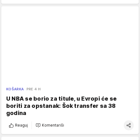
KOŠARKA
PRE 4 H
U NBA se borio za titule, u Evropi će se
boriti za opstanak: Šok transfer sa 38
godina
Reaguj
Komentariši