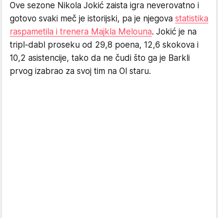
Ove sezone Nikola Jokić zaista igra neverovatno i
gotovo svaki meč je istorijski, pa je njegova
statistika
raspametila i trenera Majkla Melouna
. Jokić je na
tripl-dabl proseku od 29,8 poena, 12,6 skokova i
10,2 asistencije, tako da ne čudi što ga je Barkli
prvog izabrao za svoj tim na Ol staru.