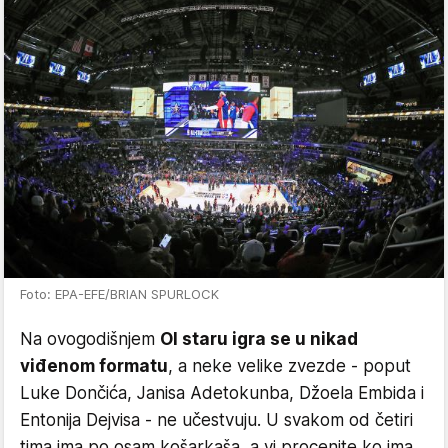
Foto: EPA-EFE/BRIAN SPURLOCK
Na ovogodišnjem
Ol staru igra se u nikad
viđenom formatu
, a neke velike zvezde - poput
Luke Dončića, Janisa Adetokunba, Džoela Embida i
Entonija Dejvisa - ne učestvuju. U svakom od četiri
tima ima po osam košarkaša, a vi procenite ko ima