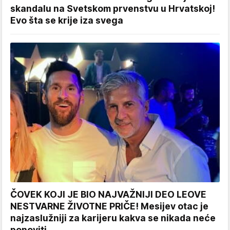
skandalu na Svetskom prvenstvu u Hrvatskoj!
Evo šta se krije iza svega
ČOVEK KOJI JE BIO NAJVAŽNIJI DEO LEOVE
NESTVARNE ŽIVOTNE PRIČE! Mesijev otac je
najzaslužniji za karijeru kakva se nikada neće
ponoviti