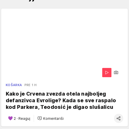
KOŠARKA
PRE 1 H
Kako je Crvena zvezda otela najboljeg
defanzivca Evrolige? Kada se sve raspalo
kod Parkera, Teodosić je digao slušalicu
2
·
Reaguj
Komentariši