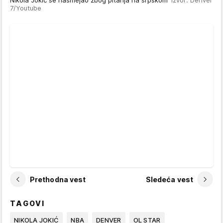
Nikola Jokić se nasmejao zbog pitanja na srpskom
Izvor: Denver
7/Youtube
Prethodna vest
Sledeća vest
TAGOVI
NIKOLA JOKIĆ
NBA
DENVER
OL STAR