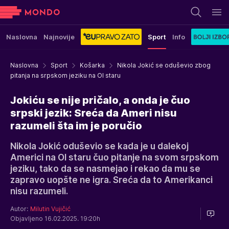
Naslovna
Najnovije
Sport
Info
Naslovna
Sport
Košarka
Nikola Jokić se oduševio zbog
pitanja na srpskom jeziku na Ol staru
Jokiću se nije pričalo, a onda je čuo
srpski jezik: Sreća da Ameri nisu
razumeli šta im je poručio
Nikola Jokić oduševio se kada je u dalekoj
Americi na Ol staru čuo pitanje na svom srpskom
jeziku, tako da se nasmejao i rekao da mu se
zapravo uopšte ne igra. Sreća da to Amerikanci
nisu razumeli.
Autor:
Milutin Vujičić
Objavljeno 16.02.2025. 19:20h