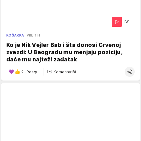
KOŠARKA
PRE 1 H
Ko je Nik Vejler Bab i šta donosi Crvenoj
zvezdi: U Beogradu mu menjaju poziciju,
daće mu najteži zadatak
2
·
Reaguj
Komentariši