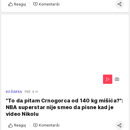
Reaguj
Komentariši
KOŠARKA
PRE 4 H
"To da pitam Crnogorca od 140 kg mišića?":
NBA superstar nije smeo da pisne kad je
video Nikolu
Reaguj
Komentariši