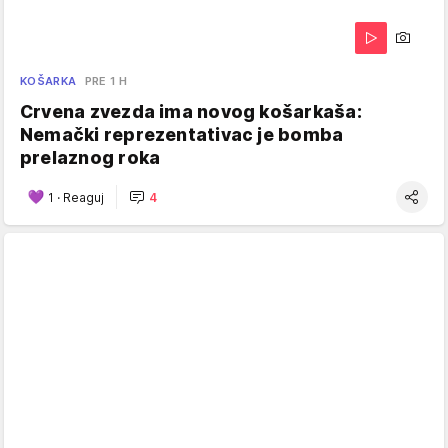
KOŠARKA
PRE 1 H
Crvena zvezda ima novog košarkaša:
Nemački reprezentativac je bomba
prelaznog roka
1
·
Reaguj
4