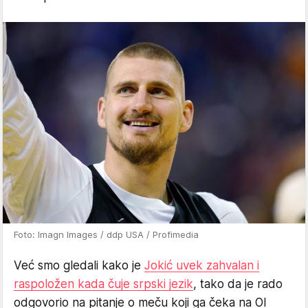
Foto: Imagn Images / ddp USA / Profimedia
Već smo gledali kako je
Jokić uvek zahvalan i
raspoložen kada čuje srpski jezik
, tako da je rado
odgovorio na pitanje o meču koji ga čeka na Ol