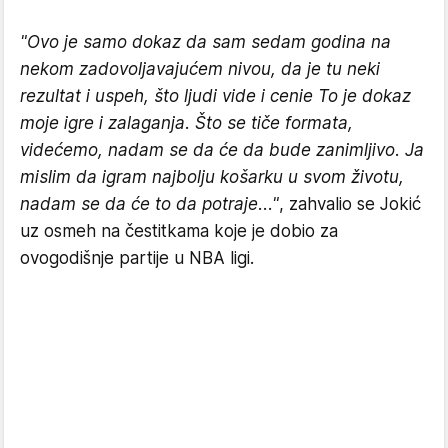
"Ovo je samo dokaz da sam sedam godina na
nekom zadovoljavajućem nivou, da je tu neki
rezultat i uspeh, što ljudi vide i cenie To je dokaz
moje igre i zalaganja. Što se tiče formata,
videćemo, nadam se da će da bude zanimljivo. Ja
mislim da igram najbolju košarku u svom životu,
nadam se da će to da potraje..."
, zahvalio se Jokić
uz osmeh na čestitkama koje je dobio za
ovogodišnje partije u NBA ligi.